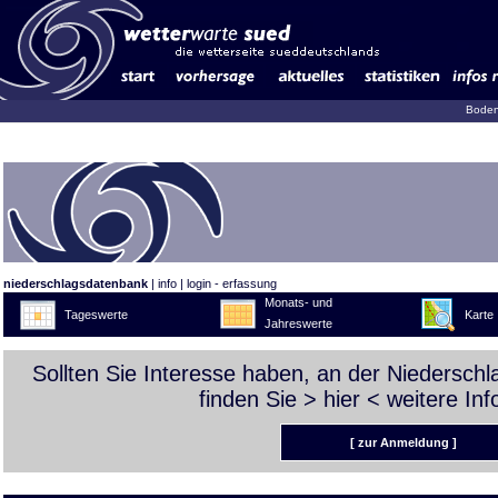
Boden
niederschlagsdatenbank
|
info
|
login - erfassung
Monats- und
Tageswerte
Karte
Jahreswerte
Sollten Sie Interesse haben, an der Niedersch
finden Sie >
hier
< weitere Inf
[ zur Anmeldung ]