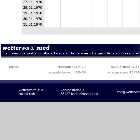
zugriffe:
insgesamt: 91.675.015
aktueller monat: 372.8
monatshöchstwert: 1.590.099
vorheriger monat: 1.242.1
wetterwarte süd
konradstraße 3
info@wetterwa
roland roth
88427 bad schussenried