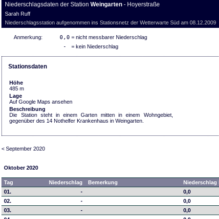
Niederschlagsdaten der Station
Weingarten
- Hoyerstraße
Sarah Ruff
Niederschlagsstation aufgenommen ins Stationsnetz der Wetterwarte Süd am 08.12.2009
Anmerkung:
0,0
= nicht messbarer Niederschlag
-
= kein Niederschlag
Stationsdaten
Höhe
485 m
Lage
Auf Google Maps ansehen
Beschreibung
Die Station steht in einem Garten mitten in einem Wohngebiet,
gegenüber des 14 Nothelfer Krankenhaus in Weingarten.
< September 2020
Oktober 2020
Tag
Niederschlag
Bemerkung
Niederschlag 
01.
-
0,0
02.
-
0,0
03.
-
0,0