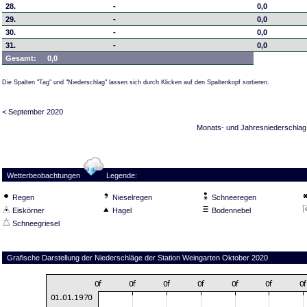
28.
-
0,0
29.
-
0,0
30.
-
0,0
31.
-
0,0
Gesamt:
0,0
Die Spalten "Tag" und "Niederschlag" lassen sich durch Klicken auf den Spaltenkopf sortieren.
< September 2020
Monats- und Jahresniederschlag
Wetterbeobachtungen
Legende:
Regen
Nieselregen
Schneeregen
Eiskörner
Hagel
Bodennebel
Schneegriesel
Grafische Darstellung der Niederschläge der Station Weingarten Oktober 2020