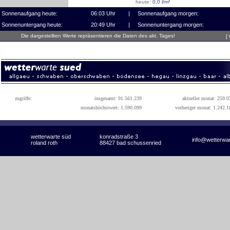
heute:
0,0 l/m²
Sonnenaufgang heute:
06:03 Uhr
|
Sonnenaufgang morgen:
Sonnenuntergang heute:
20:49 Uhr
|
Sonnenuntergang morgen:
Die dargestellten Werte repräsentieren die Daten des akt. Tages!
[
zugriffe:
insgesamt: 91.561.239
aktueller monat: 259.0
monatshöchstwert: 1.590.099
vorheriger monat: 1.242.1
wetterwarte süd
konradstraße 3
info@wetterwa
roland roth
88427 bad schussenried