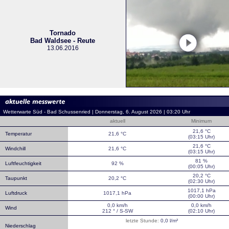
Tornado
Bad Waldsee - Reute
13.06.2016
Wetterwarte Süd - Bad Schussenried | Donnerstag, 6. August 2026 | 03:20 Uhr
aktuell
Minimum
21,6 °C
Temperatur
21,6 °C
(03:15 Uhr)
21,6 °C
Windchill
21,6 °C
(03:15 Uhr)
81 %
Luftfeuchtigkeit
92 %
(00:05 Uhr)
20,2 °C
Taupunkt
20,2 °C
(02:30 Uhr)
1017,1 hPa
Luftdruck
1017,1 hPa
(00:00 Uhr)
0,0 km/h
0,0 km/h
Wind
212 ° / S-SW
(02:10 Uhr)
letzte Stunde:
0,0 l/m²
Niederschlag