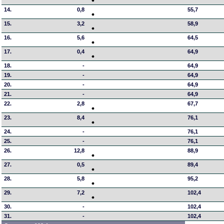
14.
0,8
55,7
15.
3,2
58,9
16.
5,6
64,5
17.
0,4
64,9
18.
-
64,9
19.
-
64,9
20.
-
64,9
21.
-
64,9
22.
2,8
67,7
23.
8,4
76,1
24.
-
76,1
25.
-
76,1
26.
12,8
88,9
27.
0,5
89,4
28.
5,8
95,2
29.
7,2
102,4
30.
-
102,4
31.
-
102,4