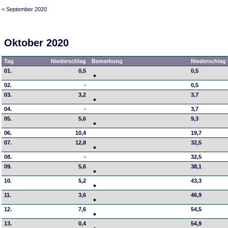
< September 2020
Oktober 2020
Tag
Niederschlag
Bemerkung
Niederschlag 
01.
0,5
0,5
02.
-
0,5
03.
3,2
3,7
04.
-
3,7
05.
5,6
9,3
06.
10,4
19,7
07.
12,8
32,5
08.
-
32,5
09.
5,6
38,1
10.
5,2
43,3
11.
3,6
46,9
12.
7,6
54,5
13.
0,4
54,9