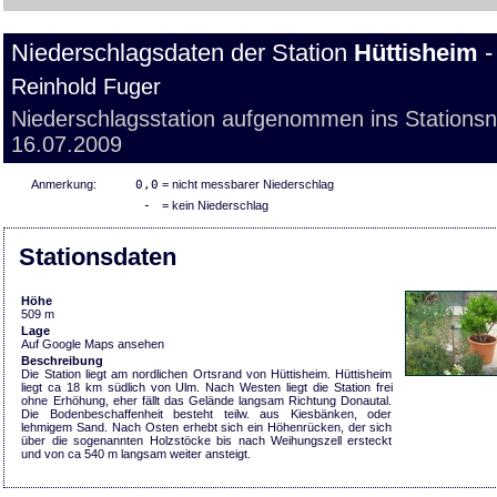
Niederschlagsdaten der Station
Hüttisheim
-
Reinhold Fuger
Niederschlagsstation aufgenommen ins Stations
16.07.2009
Anmerkung:
0,0
= nicht messbarer Niederschlag
-
= kein Niederschlag
Stationsdaten
Höhe
509 m
Lage
Auf Google Maps ansehen
Beschreibung
Die Station liegt am nordlichen Ortsrand von Hüttisheim. Hüttisheim
liegt ca 18 km südlich von Ulm. Nach Westen liegt die Station frei
ohne Erhöhung, eher fällt das Gelände langsam Richtung Donautal.
Die Bodenbeschaffenheit besteht teilw. aus Kiesbänken, oder
lehmigem Sand. Nach Osten erhebt sich ein Höhenrücken, der sich
über die sogenannten Holzstöcke bis nach Weihungszell ersteckt
und von ca 540 m langsam weiter ansteigt.