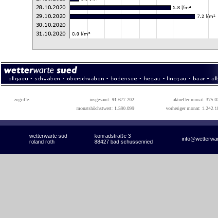
zugriffe:
insgesamt: 91.677.202
aktueller monat: 375.0
monatshöchstwert: 1.590.099
vorheriger monat: 1.242.1
wetterwarte süd
konradstraße 3
info@wetterwa
roland roth
88427 bad schussenried