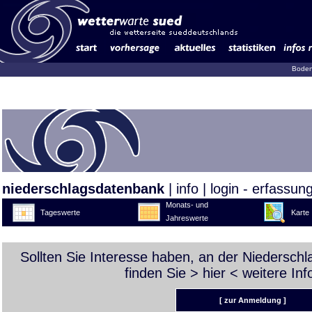
Boden
niederschlagsdatenbank
|
info
|
login - erfassun
Monats- und
Tageswerte
Karte
Jahreswerte
Sollten Sie Interesse haben, an der Niedersch
finden Sie >
hier
< weitere Inf
[ zur Anmeldung ]