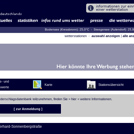
Bodensee (Kressbronn): 25,0°C
- Steegersee (Aulendorf): 25,
wetterstationen -
auswahl anzeigen
|
alle an
s- und
Karte
Stationsübersicht
swerte
iederschlagsdatenbank teilzunehmen, finden Sie >
hier
< weitere Informationen.
[ zur Anmeldung ]
erhard-Sonnenbergstraße