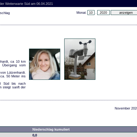
 der Wetterwarte Süd am 06.04.2021
Monat:
.
rschlag
enhardt, ca 10 km
im Übergang vom
von Lützenhardt.
 ca. 50 Meter ins
nd Süd bis nach
 steigt sanft der
November 202
Niederschlag kumuliert
0,0