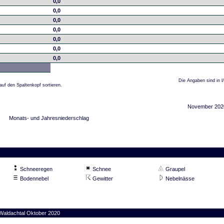
0,0
0,0
0,0
0,0
0,0
0,0
0,0
Die Angaben sind in l
auf den Spaltenkopf sortieren.
November 202
Monats- und Jahresniederschlag
Schneeregen
Schnee
Graupel
Bodennebel
Gewitter
Nebelnässe
 Waldachtal Oktober 2020