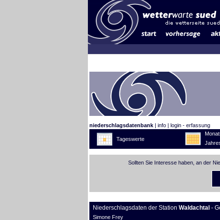
niederschlagsdatenbank
|
info
|
login - erfassung
Monat
Tageswerte
Jahre
Sollten Sie Interesse haben, an der N
Niederschlagsdaten der Station
Waldachtal
- G
Simone Frey