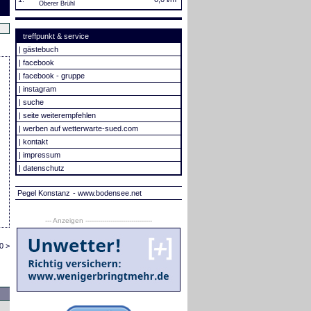
Oberer Brühl
treffpunkt & service
|
gästebuch
|
facebook
|
facebook - gruppe
|
instagram
|
suche
|
seite weiterempfehlen
|
werben auf wetterwarte-sued.com
|
kontakt
|
impressum
|
datenschutz
Pegel Konstanz
- www.bodensee.net
--- Anzeigen --------------------------------
0 >