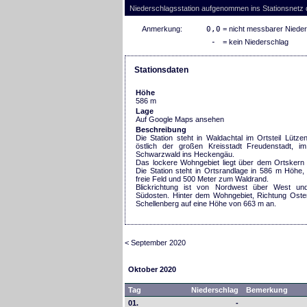
Niederschlagsstation aufgenommen ins Stationsnetz
Anmerkung:
0,0
= nicht messbarer Niede
-
= kein Niederschlag
Stationsdaten
Höhe
586 m
Lage
Auf Google Maps ansehen
Beschreibung
Die Station steht in Waldachtal im Ortsteil Lütz
östlich der großen Kreisstadt Freudenstadt, 
Schwarzwald ins Heckengäu.
Das lockere Wohngebiet liegt über dem Ortskern 
Die Station steht in Ortsrandlage in 586 m Höhe,
freie Feld und 500 Meter zum Waldrand.
Blickrichtung ist von Nordwest über West u
Südosten. Hinter dem Wohngebiet, Richtung Osten
Schellenberg auf eine Höhe von 663 m an.
< September 2020
Oktober 2020
Tag
Niederschlag
Bemerkung
01.
-