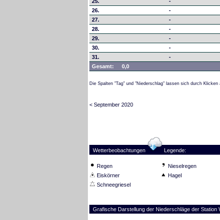
25.
-
26.
-
27.
-
28.
-
29.
-
30.
-
31.
-
Gesamt:
0,0
Die Spalten "Tag" und "Niederschlag" lassen sich durch Klicken 
< September 2020
Wetterbeobachtungen
Legende:
Regen
Nieselregen
Eiskörner
Hagel
Schneegriesel
Grafische Darstellung der Niederschläge der Station