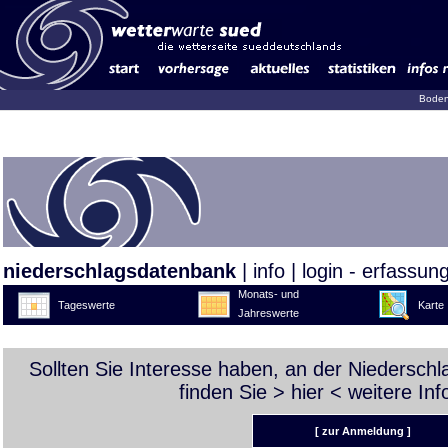
Boden
niederschlagsdatenbank
|
info
|
login - erfassun
Monats- und
Tageswerte
Karte
Jahreswerte
Sollten Sie Interesse haben, an der Niedersch
finden Sie >
hier
< weitere Inf
[ zur Anmeldung ]