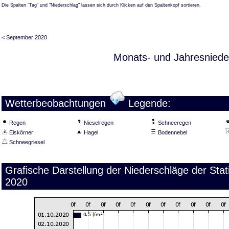
Die Spalten "Tag" und "Niederschlag" lassen sich durch Klicken auf den Spaltenkopf sortieren.
< September 2020
Monats- und Jahresniede
Wetterbeobachtungen
Legende:
Regen
Nieselregen
Schneeregen
Eiskörner
Hagel
Bodennebel
Schneegriesel
Grafische Darstellung der Niederschläge der Sta
2020