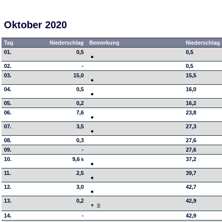
Oktober 2020
Tag
Niederschlag
Bemerkung
Niederschlag 
01.
0,5
0,5
02.
-
0,5
03.
15,0
15,5
04.
0,5
16,0
05.
0,2
16,2
06.
7,6
23,8
07.
3,5
27,3
08.
0,3
27,6
09.
-
27,6
10.
9,6
37,2
k
11.
2,5
39,7
12.
3,0
42,7
13.
0,2
42,9
14.
-
42,9