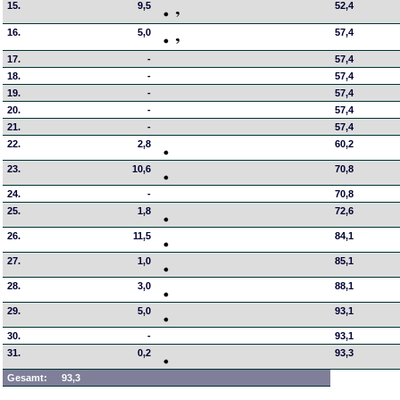
15.
9,5
52,4
16.
5,0
57,4
17.
-
57,4
18.
-
57,4
19.
-
57,4
20.
-
57,4
21.
-
57,4
22.
2,8
60,2
23.
10,6
70,8
24.
-
70,8
25.
1,8
72,6
26.
11,5
84,1
27.
1,0
85,1
28.
3,0
88,1
29.
5,0
93,1
30.
-
93,1
31.
0,2
93,3
Gesamt:
93,3