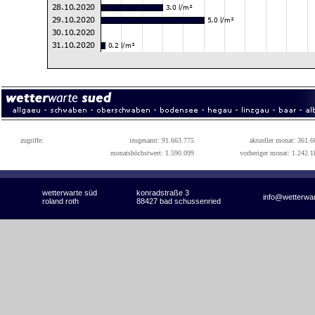
zugriffe:
insgesamt: 91.663.775
aktueller monat: 361.6
monatshöchstwert: 1.590.099
vorheriger monat: 1.242.1
wetterwarte süd
konradstraße 3
info@wetterwa
roland roth
88427 bad schussenried