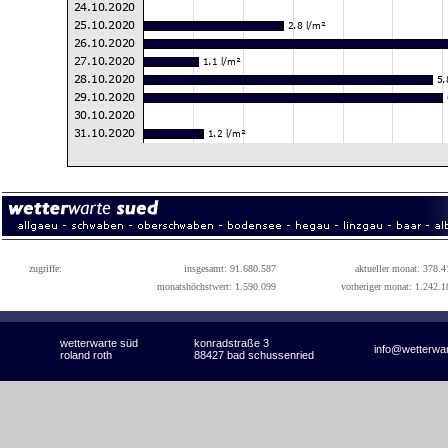
zugriffe:
insgesamt: 91.680.587
aktueller monat: 378.4
monatshöchstwert: 1.590.099
vorheriger monat: 1.242.1
wetterwarte süd
konradstraße 3
info@wetterwa
roland roth
88427 bad schussenried