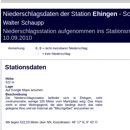
Niederschlagsdaten der Station
Ehingen
- Sc
Walter Schaupp
Niederschlagsstation aufgenommen ins Stations
10.09.2010
Anmerkung:
0,0
= nicht messbarer Niederschlag
-
= kein Niederschlag
Stationsdaten
Höhe
522 m
Lage
Auf Google Maps ansehen
Beschreibung
Die Niederschlagsstation befindet sich in Ehingen, sehr
zentrumsnahe, wenige 100 Meter vom Marktplatz weg. Das Haus
steht in einer Wohngegend, die aber bedingt durch das nahe
gelegene Kino und ein Internat als "Mischgebiet" anzusehen ist.
Wir liegen 522,03 Meter über NN, Koordinaten: 48° 17' N, 9° 43' O