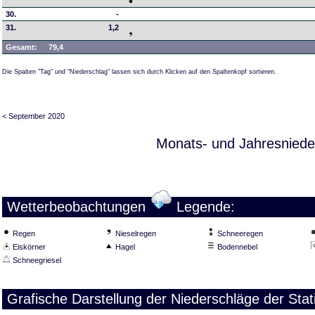
30.
-
31.
1,2
Gesamt:
79,4
Die Spalten "Tag" und "Niederschlag" lassen sich durch Klicken auf den Spaltenkopf sortieren.
< September 2020
Monats- und Jahresniede
Wetterbeobachtungen
Legende:
Regen
Nieselregen
Schneeregen
Eiskörner
Hagel
Bodennebel
Schneegriesel
Grafische Darstellung der Niederschläge der Sta