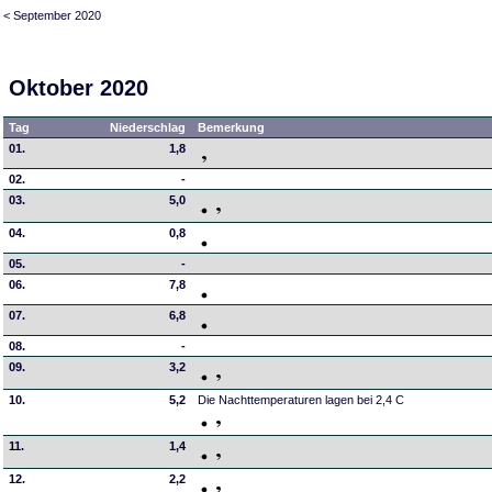
< September 2020
Oktober 2020
Tag
Niederschlag
Bemerkung
01.
1,8
02.
-
03.
5,0
04.
0,8
05.
-
06.
7,8
07.
6,8
08.
-
09.
3,2
10.
5,2
Die Nachttemperaturen lagen bei 2,4 C
11.
1,4
12.
2,2