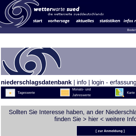
Boden
niederschlagsdatenbank
|
info
|
login - erfassun
Monats- und
Tageswerte
Karte
Jahreswerte
Sollten Sie Interesse haben, an der Niedersch
finden Sie >
hier
< weitere Inf
[ zur Anmeldung ]