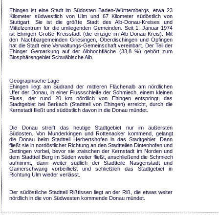
Ehingen ist eine Stadt im Südosten Baden-Württembergs, etwa 23
Kilometer südwestlich von Ulm und 67 Kilometer südöstlich von
Stuttgart. Sie ist die größte Stadt des Alb-Donau-Kreises und
Mittelzentrum für die umliegenden Gemeinden. Seit 1. Januar 1974
ist Ehingen Große Kreisstadt (die einzige im Alb-Donau-Kreis). Mit
den Nachbargemeinden Griesingen, Oberdischingen und Öpfingen
hat die Stadt eine Verwaltungs-Gemeinschaft vereinbart. Der Teil der
Ehinger Gemarkung auf der Albhochfläche (33,8 %) gehört zum
Biosphärengebiet Schwäbische Alb.
Geographische Lage
Ehingen liegt am Südrand der mittleren Flächenalb am nördlichen
Ufer der Donau, in einer Flussschleife der Schmiech, einem kleinen
Fluss, der rund 20 km nördlich von Ehingen entspringt, das
Stadtgebiet bei Berkach (Stadtteil von Ehingen) erreicht, durch die
Kernstadt fließt und südöstlich davon in die Donau mündet.
Die Donau streift das heutige Stadtgebiet nur im äußersten
Südosten. Von Munderkingen und Rottenacker kommend, gelangt
die Donau beim Stadtteil Herbertshofen in das Stadtgebiet. Dann
fließt sie in nordöstlicher Richtung an den Stadtteilen Dintenhofen und
Dettingen vorbei, bevor sie zwischen der Kernstadt im Norden und
dem Stadtteil Berg im Süden weiter fließt, anschließend die Schmiech
aufnimmt, dann weiter südlich der Stadtteile Nasgenstadt und
Gamerschwang vorbeifließt und schließlich das Stadtgebiet in
Richtung Ulm wieder verlässt.
Der südöstliche Stadtteil Rißtissen liegt an der Riß, die etwas weiter
nördlich in die von Südwesten kommende Donau mündet.