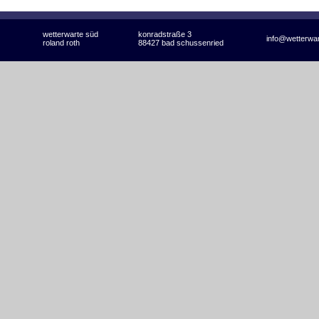
wetterwarte süd
konradstraße 3
info@wetterwa
roland roth
88427 bad schussenried