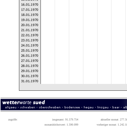
zugriffe:
insgesamt: 91.579.754
aktueller monat: 277.5
monatshöchstwert: 1.590.099
vorheriger monat: 1.242.1