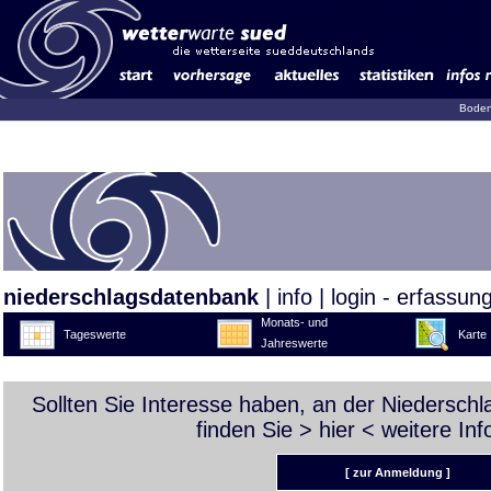
Boden
niederschlagsdatenbank
|
info
|
login - erfassun
Monats- und
Tageswerte
Karte
Jahreswerte
Sollten Sie Interesse haben, an der Niedersch
finden Sie >
hier
< weitere Inf
[ zur Anmeldung ]