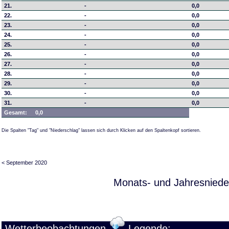
21.
-
0,0
22.
-
0,0
23.
-
0,0
24.
-
0,0
25.
-
0,0
26.
-
0,0
27.
-
0,0
28.
-
0,0
29.
-
0,0
30.
-
0,0
31.
-
0,0
Gesamt:
0,0
Die Spalten "Tag" und "Niederschlag" lassen sich durch Klicken auf den Spaltenkopf sortieren.
< September 2020
Monats- und Jahresniede
Wetterbeobachtungen
Legende: