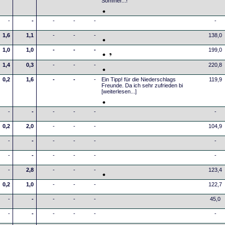
Sommer...!
-
-
-
-
-
-
1,6
1,1
-
-
-
138,0
1,0
1,0
-
-
-
199,0
1,4
0,3
-
-
-
220,8
0,2
1,6
-
-
-
Ein Tipp! für die Niederschlags
119,9
Freunde. Da ich sehr zufrieden bi
[weiterlesen...]
-
-
-
-
-
-
0,2
2,0
-
-
-
104,9
-
-
-
-
-
-
-
-
-
-
-
-
-
2,8
-
-
-
123,4
0,2
1,0
-
-
-
122,7
-
-
-
-
-
45,0
-
-
-
-
-
-