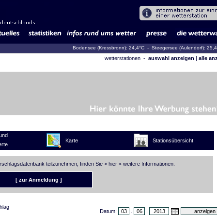
Bodensee (Kressbronn): 24,4°C
- Steegersee (Aulendorf): 25,
wetterstationen -
auswahl anzeigen
|
alle an
und
Karte
Stationsübersicht
rte
erschlagsdatenbank teilzunehmen, finden Sie >
hier
< weitere Informationen.
[ zur Anmeldung ]
hlag
Datum:
.
.