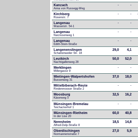
Kanzach
-
-
Anna von Russegg-Weg
Kirchberg
-
-
Rosenstr. 7
Langenau
-
-
Wasserstr. 54-1
Langenau
-
-
Narzissenweg 1
Langenau
-
-
Edith-Stein-Straße
Langenenslingen
29,0
4,1
Schattenweiler Str. 18
Leutkirch
50,0
52,0
Nachtigallenweg 28
Merklingen
-
-
Millergasse 9
Mietingen-Walpertshofen
37,0
18,0
Bussenweg 31
Mittelbiberach-Reute
-
-
Rindenmooser Straße 2
Moosburg
32,5
16,2
Käserweg 5
Münsingen-Bremelau
-
-
Teichackerhof 1
Münsingen-Rietheim
60,0
40,8
In der Lise 20
Neresheim
18,5
14,8
Alfred-Delp-Straße 8
Oberdischingen
27,0
5,9
Normannenstraße 7