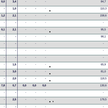
0,0
3,4
-
-
-
84,7
-
1,0
-
-
-
110,3
1,2
2,1
-
-
-
158,6
-
-
-
-
-
-
0,1
2,1
-
-
-
95,5
-
-
-
-
-
98,1
-
-
-
-
-
-
-
-
-
-
-
-
-
-
-
-
-
-
-
1,5
-
-
-
65,9
-
3,0
-
-
-
81,0
-
2,0
-
-
-
118,5
7,8
0,7
0,0
0,0
0,0
130,6
-
-
-
-
-
-
-
2,5
-
-
-
179,5
-
-
-
-
-
-