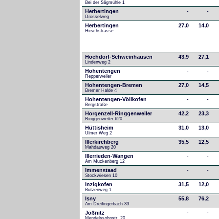
Bei der Sägmühle 1
Herbertingen
-
-
Drosselweg
Herbertingen
27,0
14,0
Hirschstrasse
Hochdorf-Schweinhausen
43,9
27,1
Lindenweg 2
Hohentengen
-
-
Repperweiler
Hohentengen-Bremen
27,0
14,5
Bremer Halde 4
Hohentengen-Völlkofen
-
-
Bergstraße
Horgenzell-Ringgenweiler
42,2
23,3
Ringgenweiler 620
Hüttisheim
31,0
13,0
Ulmer Weg 2
Illerkirchberg
35,5
12,5
Mahdauweg 20
Illerrieden-Wangen
-
-
Am Muckenberg 12
Immenstaad
-
-
Stockwiesen 10
Inzigkofen
31,5
12,0
Butzenweg 1
Isny
55,8
76,2
Am Dreifingerbach 39
Jößnitz
-
-
Mendelssohnstr. 20