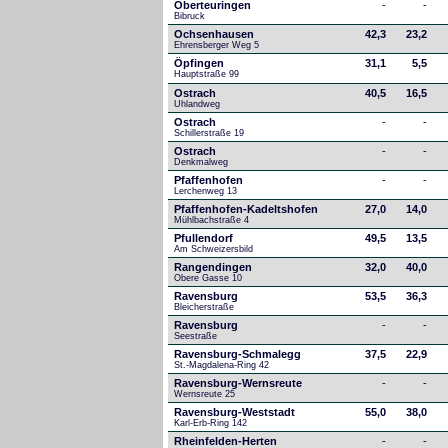
Oberteuringen
-
-
Bibruck
Ochsenhausen
42,3
23,2
Ehrensberger Weg 5
Öpfingen
31,1
5,5
Hauptstraße 99
Ostrach
40,5
16,5
Uhlandweg
Ostrach
-
-
Schillerstraße 19
Ostrach
-
-
Denkmalweg 
Pfaffenhofen
-
-
Lerchenweg 13
Pfaffenhofen-Kadeltshofen
27,0
14,0
Mühlbachstraße 4
Pfullendorf
49,5
13,5
Am Schweizersbild 
Rangendingen
32,0
40,0
Obere Gasse 10
Ravensburg
53,5
36,3
Bleicherstraße
Ravensburg
-
-
Seestraße 
Ravensburg-Schmalegg
37,5
22,9
St.-Magdalena-Ring 42
Ravensburg-Wernsreute
-
-
Wernsreute 25
Ravensburg-Weststadt
55,0
38,0
Karl-Erb-Ring 142
Rheinfelden-Herten
-
-