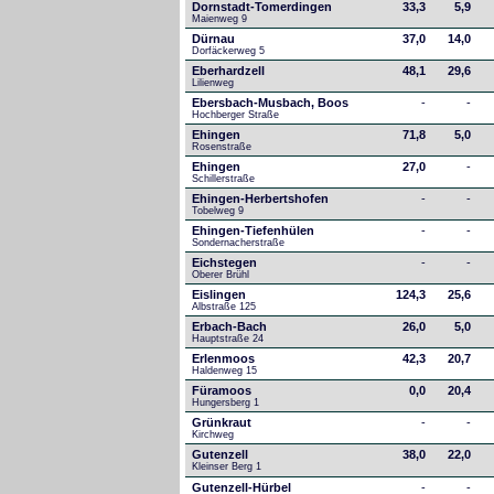
Dornstadt-Tomerdingen
33,3
5,9
Maienweg 9
Dürnau
37,0
14,0
Dorfäckerweg 5
Eberhardzell
48,1
29,6
Lilienweg
Ebersbach-Musbach, Boos
-
-
Hochberger Straße
Ehingen
71,8
5,0
Rosenstraße
Ehingen
27,0
-
Schillerstraße
Ehingen-Herbertshofen
-
-
Tobelweg 9
Ehingen-Tiefenhülen
-
-
Sondernacherstraße
Eichstegen
-
-
Oberer Brühl
Eislingen
124,3
25,6
Albstraße 125
Erbach-Bach
26,0
5,0
Hauptstraße 24
Erlenmoos
42,3
20,7
Haldenweg 15
Füramoos
0,0
20,4
Hungersberg 1
Grünkraut
-
-
Kirchweg
Gutenzell
38,0
22,0
Kleinser Berg 1
Gutenzell-Hürbel
-
-