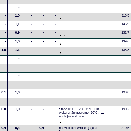
-
-
-
-
-
-
-
1,0
-
-
-
116,5
-
1,1
-
-
-
145,9
-
0,9
-
-
-
132,7
-
1,0
-
-
-
139,6
1,0
1,1
-
-
-
138,3
-
-
-
-
-
-
-
-
-
-
-
-
-
-
-
-
-
-
-
-
-
-
-
-
0,1
1,0
-
-
-
130,0
-
-
-
-
-
-
0,0
1,0
-
-
-
Stand 0:00, +5,5/+9,5°C, Ein
190,2
weiterer Junitag unter 10°C.......
nach
[weiterlesen...]
0,4
0,4
-
0,4
-
na, vielleicht wird es ja jetzt
210,5