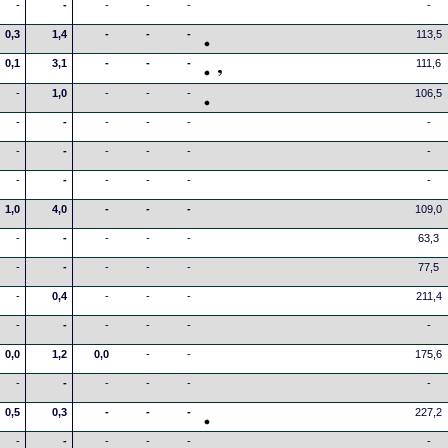
-
-
-
-
-
-
0,3
1,4
-
-
-
113,5
0,1
3,1
-
-
-
111,6
-
1,0
-
-
-
106,5
-
-
-
-
-
-
-
-
-
-
-
-
-
-
-
-
-
-
1,0
4,0
-
-
-
109,0
-
-
-
-
-
63,3
-
-
-
-
-
77,5
-
0,4
-
-
-
211,4
-
-
-
-
-
-
0,0
1,2
0,0
-
-
175,6
-
-
-
-
-
-
0,5
0,3
-
-
-
227,2
-
-
-
-
-
-