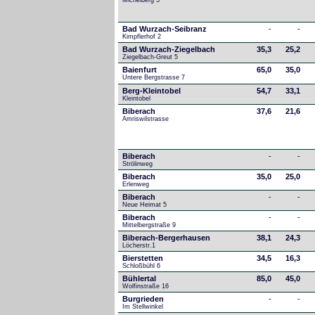
Michelberg 5
Bad Wurzach-Seibranz
-
-
Kimpflerhof 2 
Bad Wurzach-Ziegelbach
35,3
25,2
Ziegelbach-Greut 5
Baienfurt
65,0
35,0
Untere Bergstrasse 7
Berg-Kleintobel
54,7
33,1
Kleintobel
Biberach
37,6
21,6
Amriswilstrasse
Biberach
-
-
Strölinweg
Biberach
35,0
25,0
Erlenweg
Biberach
-
-
Neue Heimat 5
Biberach
-
-
Mittelbergstraße 9
Biberach-Bergerhausen
38,1
24,3
Löcherstr.1
Bierstetten
34,5
16,3
Schloßbühl 6
Bühlertal
85,0
45,0
Wolfinstraße 16
Burgrieden
-
-
Im Stellwinkel