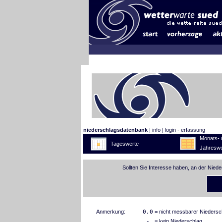
niederschlagsdatenbank
|
info
|
login - erfassung
Monats- 
Tageswerte
Jahreswe
Sollten Sie Interesse haben, an der Nied
Anmerkung:
0,0
= nicht messbarer Niedersc
-
= kein Niederschlag