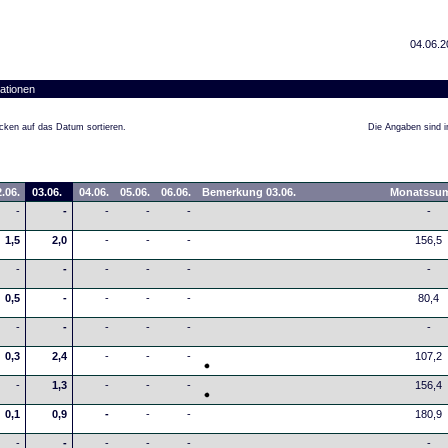
04.06.2
ationen
cken auf das Datum sortieren.
Die Angaben sind in
.06.
03.06.
04.06.
05.06.
06.06.
Bemerkung 03.06.
Monatssu
-
-
-
-
-
-
1,5
2,0
-
-
-
156,5
-
-
-
-
-
-
0,5
-
-
-
-
80,4
-
-
-
-
-
-
0,3
2,4
-
-
-
107,2
-
1,3
-
-
-
156,4
0,1
0,9
-
-
-
180,9
-
-
-
-
-
-