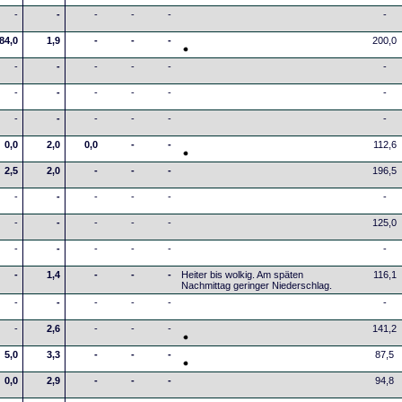
-
-
-
-
-
-
84,0
1,9
-
-
-
200,0
-
-
-
-
-
-
-
-
-
-
-
-
-
-
-
-
-
-
0,0
2,0
0,0
-
-
112,6
2,5
2,0
-
-
-
196,5
-
-
-
-
-
-
-
-
-
-
-
125,0
-
-
-
-
-
-
-
1,4
-
-
-
Heiter bis wolkig. Am späten
116,1
Nachmittag geringer Niederschlag.
-
-
-
-
-
-
-
2,6
-
-
-
141,2
5,0
3,3
-
-
-
87,5
0,0
2,9
-
-
-
94,8