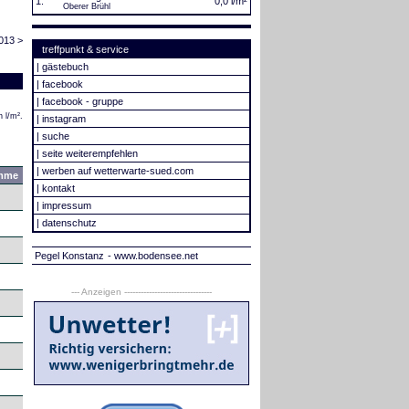
1.
0,0 l/m²
Oberer Brühl
013 >
treffpunkt & service
|
gästebuch
|
facebook
|
facebook - gruppe
 l/m².
|
instagram
|
suche
|
seite weiterempfehlen
|
werben auf wetterwarte-sued.com
mme
|
kontakt
|
impressum
|
datenschutz
Pegel Konstanz
- www.bodensee.net
--- Anzeigen --------------------------------