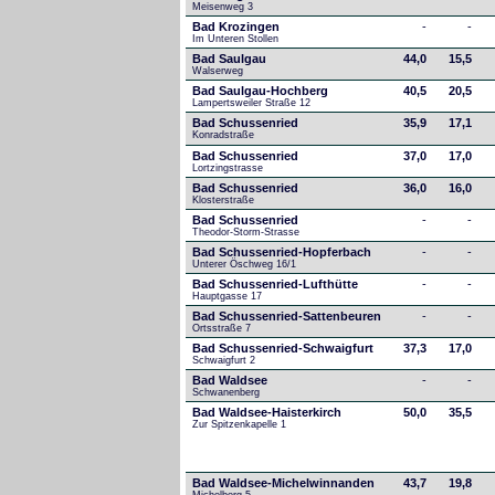
Meisenweg 3
Bad Krozingen
-
-
Im Unteren Stollen
Bad Saulgau
44,0
15,5
Walserweg
Bad Saulgau-Hochberg
40,5
20,5
Lampertsweiler Straße 12
Bad Schussenried
35,9
17,1
Konradstraße
Bad Schussenried
37,0
17,0
Lortzingstrasse
Bad Schussenried
36,0
16,0
Klosterstraße
Bad Schussenried
-
-
Theodor-Storm-Strasse
Bad Schussenried-Hopferbach
-
-
Unterer Öschweg 16/1
Bad Schussenried-Lufthütte
-
-
Hauptgasse 17
Bad Schussenried-Sattenbeuren
-
-
Ortsstraße 7
Bad Schussenried-Schwaigfurt
37,3
17,0
Schwaigfurt 2
Bad Waldsee
-
-
Schwanenberg
Bad Waldsee-Haisterkirch
50,0
35,5
Zur Spitzenkapelle 1
Bad Waldsee-Michelwinnanden
43,7
19,8