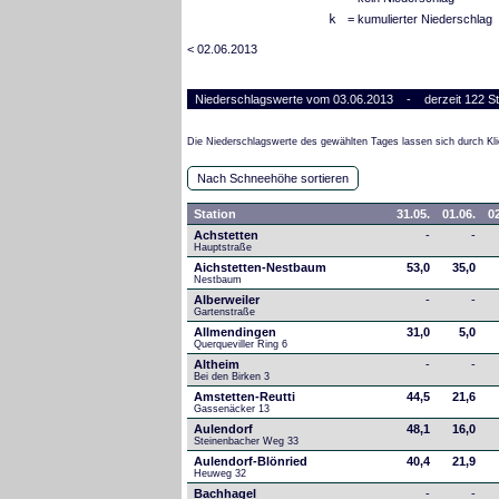
k
= kumulierter Niederschlag
< 02.06.2013
Niederschlagswerte vom 03.06.2013 - derzeit 122 St
Die Niederschlagswerte des gewählten Tages lassen sich durch Kli
Nach Schneehöhe sortieren
Station
31.05.
01.06.
02
Achstetten
-
-
Hauptstraße
Aichstetten-Nestbaum
53,0
35,0
Nestbaum
Alberweiler
-
-
Gartenstraße
Allmendingen
31,0
5,0
Querqueviller Ring 6
Altheim
-
-
Bei den Birken 3
Amstetten-Reutti
44,5
21,6
Gassenäcker 13
Aulendorf
48,1
16,0
Steinenbacher Weg 33
Aulendorf-Blönried
40,4
21,9
Heuweg 32
Bachhagel
-
-