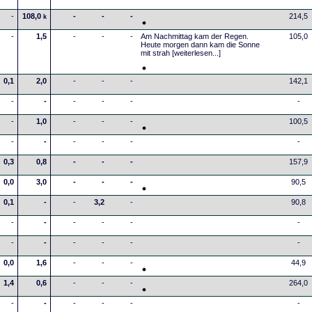
-
108,0
-
-
-
214,5
k
-
1,5
-
-
-
Am Nachmittag kam der Regen.
105,0
Heute morgen dann kam die Sonne
mit strah
[weiterlesen...]
0,1
2,0
-
-
-
142,1
-
-
-
-
-
-
-
1,0
-
-
-
100,5
-
-
-
-
-
-
0,3
0,8
-
-
-
157,9
0,0
3,0
-
-
-
90,5
0,1
-
-
3,2
-
90,8
-
-
-
-
-
-
-
-
-
-
-
-
0,0
1,6
-
-
-
44,9
1,4
0,6
-
-
-
264,0
-
-
-
-
-
-