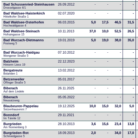
Bad Schussenried-Steinhausen
26.09.2012
-
-
-
-
Drosselgasse 4/1
Bad Waldsee-Haisterkirch
02.07.2020
-
-
-
-
Hittelkofer Straße 1
Bad Waldsee-Osterhofen
06.03.2015
5,0
17,5
46,5
31,5
Hochwaldgasse 4
Bad Waldsee-Steinach
10.11.2013
37,0
10,0
52,5
26,5
Hofraingasse 15
Bad Wurzach-Dietmanns
19.01.2019
5,0
19,0
38,0
35,0
Postweg 5
Bad Wurzach-Haidgau
07.10.2012
-
-
-
-
Wengener Straße 5
Balzheim
22.12.2023
-
-
-
-
Hinterm Liess 19
Bergatreute
13.02.2012
-
-
-
-
Bolanden 1
Betzenweiler
05.01.2017
-
-
-
-
Offinger Straße 5
Biberach
26.11.2025
-
-
-
-
Auf dem Lindele
Biberach
05.05.2022
-
-
-
-
Neusatzweg 
Blaubeuren-Pappelau
19.12.2025
10,0
15,0
32,0
5,0
Sotzenhauserstr.7
Bonndorf
29.11.2021
-
-
-
-
Im Tännle 12
Burgrieden
28.10.2013
3,6
15,6
23,4
13,8
Am Nonnenberg 3
Burgrieden-Rot
18.09.2013
2,0
-
34,0
17,0
Schmiedgasse 5