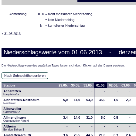
Anmerkung:
0,0
= nicht messbarer Niederschlag
-
= kein Niederschlag
k
= kumulierter Niederschlag
< 31.05.2013
Niederschlagswerte vom 01.06.2013 - derzeit
Die Niederschlagswerte des gewählten Tages lassen sich durch Klicken auf das Datum sortieren.
Nach Schneehöhe sortieren
Station
29.05.
30.05.
31.05.
01.06.
02.06.
03.06.
0
Achstetten
-
-
-
-
-
-
Hauptstraße
Aichstetten-Nestbaum
5,0
14,0
53,0
35,0
1,5
2,0
Nestbaum
Alberweiler
-
-
-
-
-
-
Gartenstraße
Allmendingen
3,4
14,0
31,0
5,0
0,5
-
Querqueviller Ring 6
Altheim
-
-
-
-
-
-
Bei den Birken 3
Amstetten-Reutti
3,6
25,5
44,5
21,6
0,3
2,4