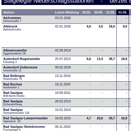
Stillgelegte Niederschlagsstationen - derzeit 
Station
Letzte Meldung
29.05.
30.05.
31.05.
01.06.
Aichstetten
03.01.2026
-
-
-
-
Ulmenstraße 7
Albbruck
02.01.2026
4,5
3,5
18,0
9,0
Bahnhofstraße
Allmannsweiler
02.09.2014
-
-
-
-
Eggatsweilerstr.28
Aulendorf-Rugetsweiler
25.07.2013
6,6
13,4
38,7
18,9
Erikaweg 3
Aulendorf-Zollenreute
09.02.2019
-
-
-
-
Imterstraße 12
Bad Bellingen
13.11.2019
-
-
-
-
Rheinstraße 76
Bad Buchau
19.11.2020
-
-
-
-
Hanfweiher 1
Bad Saulgau
19.09.2011
-
-
-
-
Willi-Burth-Straße
Bad Saulgau
28.03.2013
-
-
-
-
Eichendorffweg
Bad Saulgau
15.01.2014
-
-
-
-
Seewattenstraße 128
Bad Saulgau-Lampertsweiler
18.02.2015
4,7
20,6
30,7
16,9
Valentinstr. 26
Bad Saulgau-Steinbronnen
06.11.2020
-
-
-
-
Forchenhain 6