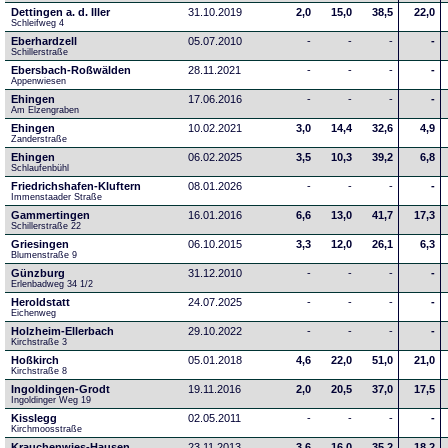
Dettingen a. d. Iller
31.10.2019
2,0
15,0
38,5
22,0
Schleifweg 4
Eberhardzell
05.07.2010
-
-
-
-
Schillerstraße
Ebersbach-Roßwälden
28.11.2021
-
-
-
-
Appenwiesen
Ehingen
17.06.2016
-
-
-
-
Am Elzengraben
Ehingen
10.02.2021
3,0
14,4
32,6
4,9
Zanderstraße
Ehingen
06.02.2025
3,5
10,3
39,2
6,8
Schlaufenbühl
Friedrichshafen-Kluftern
08.01.2026
-
-
-
-
Immenstaader Straße
Gammertingen
16.01.2016
6,6
13,0
41,7
17,3
Schillerstraße 22
Griesingen
06.10.2015
3,3
12,0
26,1
6,3
Blumenstraße 9
Günzburg
31.12.2010
-
-
-
-
Erlenbadweg 34 1/2
Heroldstatt
24.07.2025
-
-
-
-
Eichenweg 
Holzheim-Ellerbach
29.10.2022
-
-
-
-
Kirchstraße 3
Hoßkirch
05.01.2018
4,6
22,0
51,0
21,0
Kirchstraße 8
Ingoldingen-Grodt
19.11.2016
2,0
20,5
37,0
17,5
Ingoldinger Weg 19
Kisslegg
02.05.2011
-
-
-
-
Kirchmoosstraße
Krauchenwies-Hausen
23.11.2013
3,6
16,0
35,2
18,2