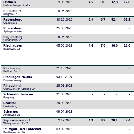
Ostrach
19.08.2013
4,5
19,6
32,8
17,8
Heiligenberger Straße
Pfullendorf
18.03.2012
-
-
-
-
Ringstraße 
Ravensburg
30.10.2016
3,9
8,7
52,4
37,1
Olgastraße
Ravensburg
25.06.2025
-
-
-
-
Springerstraße
Regensburg
19.05.2022
-
-
-
-
Orleansstraße 3
Riedhausen
05.03.2022
4,4
7,8
36,6
16,6
Blütenweg 13
Riedlingen
21.10.2022
-
-
-
-
Berliner Str. 41
Riedlingen-Neufra
03.11.2020
-
-
-
-
Panoramaweg
Ringschnait
28.01.2025
-
-
-
-
Gustav-Reich-Strasse 20
Schlier-Hintermoos
21.08.2025
-
-
-
-
Bergweg
Seekirch
29.03.2025
-
-
-
-
Haldenberg 7
Seltmans
09.04.2013
-
-
-
-
Amselweg 22
Sigmaringendorf
12.12.2020
4,9
6,9
26,1
7,4
Weingartenstraße 7
Stuttgart-Bad Cannstatt
03.02.2013
-
-
-
-
Beuthener Str. 67