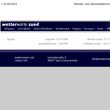
< 31.05.2013
Monats- und Jahresniedersch
zugriffe:
insgesamt: 91.673.966
aktueller monat: 371.7
monatshöchstwert: 1.590.099
vorheriger monat: 1.242.1
wetterwarte süd
konradstraße 3
info@wetterwa
roland roth
88427 bad schussenried