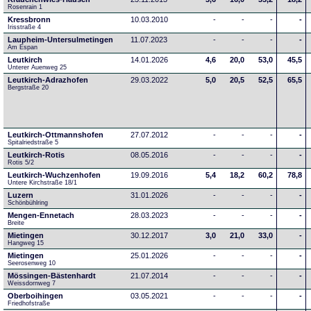
Rosenrain 1
Kressbronn
10.03.2010
-
-
-
-
Irisstraße 4
Laupheim-Untersulmetingen
11.07.2023
-
-
-
-
Am Espan
Leutkirch
14.01.2026
4,6
20,0
53,0
45,5
Unterer Auenweg 25
Leutkirch-Adrazhofen
29.03.2022
5,0
20,5
52,5
65,5
Bergstraße 20
Leutkirch-Ottmannshofen
27.07.2012
-
-
-
-
Spitalriedstraße 5
Leutkirch-Rotis
08.05.2016
-
-
-
-
Rotis 5/2
Leutkirch-Wuchzenhofen
19.09.2016
5,4
18,2
60,2
78,8
Untere Kirchstraße 18/1
Luzern
31.01.2026
-
-
-
-
Schönbühlring
Mengen-Ennetach
28.03.2023
-
-
-
-
Breite 
Mietingen
30.12.2017
3,0
21,0
33,0
-
Hangweg 15
Mietingen
25.01.2026
-
-
-
-
Seerosenweg 10
Mössingen-Bästenhardt
21.07.2014
-
-
-
-
Weissdornweg 7
Oberboihingen
03.05.2021
-
-
-
-
Friedhofstraße