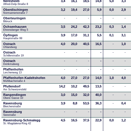
Neresheim
3,4
16,1
18,5
14,8
5,0
3,3
Alfred-Delp-Straße 8
Oberdischingen
3,2
19,4
27,0
5,9
0,0
2,9
Normannenstraße 7
Oberteuringen
-
-
-
-
-
-
Bibruck
Ochsenhausen
3,5
24,2
42,3
23,2
0,3
1,4
Ehrensberger Weg 5
Öpfingen
3,9
17,0
31,1
5,5
0,1
3,1
Hauptstraße 99
Ostrach
4,0
20,0
40,5
16,5
-
1,0
Uhlandweg
Ostrach
-
-
-
-
-
-
Schillerstraße 19
Ostrach
-
-
-
-
-
-
Denkmalweg 
Pfaffenhofen
-
-
-
-
-
-
Lerchenweg 13
Pfaffenhofen-Kadeltshofen
4,0
27,0
27,0
14,0
1,0
4,0
Mühlbachstraße 4
Pfullendorf
14,2
10,2
49,5
13,5
-
-
Am Schweizersbild 
Rangendingen
3,0
15,0
32,0
40,0
-
-
Obere Gasse 10
Ravensburg
3,9
8,8
53,5
36,3
-
0,4
Bleicherstraße
Ravensburg
-
-
-
-
-
-
Seestraße 
Ravensburg-Schmalegg
4,5
16,5
37,5
22,9
0,0
1,2
St.-Magdalena-Ring 42