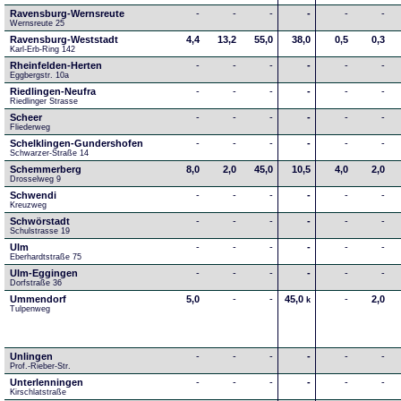
Ravensburg-Wernsreute
-
-
-
-
-
-
Wernsreute 25
Ravensburg-Weststadt
4,4
13,2
55,0
38,0
0,5
0,3
Karl-Erb-Ring 142
Rheinfelden-Herten
-
-
-
-
-
-
Eggbergstr. 10a
Riedlingen-Neufra
-
-
-
-
-
-
Riedlinger Strasse
Scheer
-
-
-
-
-
-
Fliederweg
Schelklingen-Gundershofen
-
-
-
-
-
-
Schwarzer-Straße 14
Schemmerberg
8,0
2,0
45,0
10,5
4,0
2,0
Drosselweg 9
Schwendi
-
-
-
-
-
-
Kreuzweg
Schwörstadt
-
-
-
-
-
-
Schulstrasse 19
Ulm
-
-
-
-
-
-
Eberhardtstraße 75
Ulm-Eggingen
-
-
-
-
-
-
Dorfstraße 36
Ummendorf
5,0
-
-
45,0
-
2,0
k
Tulpenweg
Unlingen
-
-
-
-
-
-
Prof.-Rieber-Str.
Unterlenningen
-
-
-
-
-
-
Kirschlatstraße