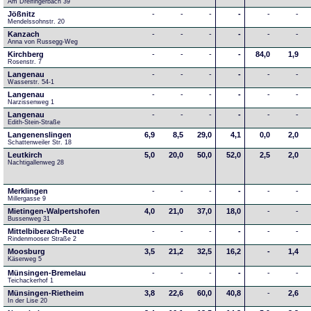
Am Dreifingerbach 39
Jößnitz
-
-
-
-
-
-
Mendelssohnstr. 20
Kanzach
-
-
-
-
-
-
Anna von Russegg-Weg
Kirchberg
-
-
-
-
84,0
1,9
Rosenstr. 7
Langenau
-
-
-
-
-
-
Wasserstr. 54-1
Langenau
-
-
-
-
-
-
Narzissenweg 1
Langenau
-
-
-
-
-
-
Edith-Stein-Straße
Langenenslingen
6,9
8,5
29,0
4,1
0,0
2,0
Schattenweiler Str. 18
Leutkirch
5,0
20,0
50,0
52,0
2,5
2,0
Nachtigallenweg 28
Merklingen
-
-
-
-
-
-
Millergasse 9
Mietingen-Walpertshofen
4,0
21,0
37,0
18,0
-
-
Bussenweg 31
Mittelbiberach-Reute
-
-
-
-
-
-
Rindenmooser Straße 2
Moosburg
3,5
21,2
32,5
16,2
-
1,4
Käserweg 5
Münsingen-Bremelau
-
-
-
-
-
-
Teichackerhof 1
Münsingen-Rietheim
3,8
22,6
60,0
40,8
-
2,6
In der Lise 20