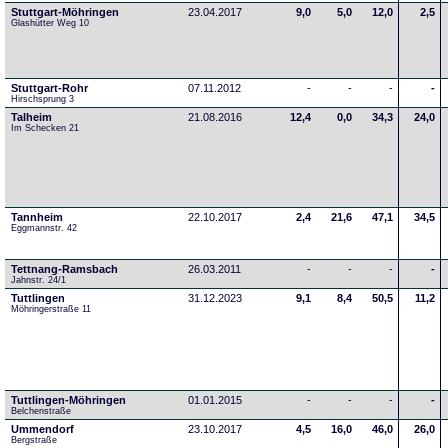
Stuttgart-Möhringen
23.04.2017
9,0
5,0
12,0
2,5
Glashütter Weg 10
Stuttgart-Rohr
07.11.2012
-
-
-
-
Hirschsprung 3
Talheim
21.08.2016
12,4
0,0
34,3
24,0
Im Schecken 21
Tannheim
22.10.2017
2,4
21,6
47,1
34,5
Eggmannstr. 42     
Tettnang-Ramsbach
26.03.2011
-
-
-
-
Jahnstr. 24/1
Tuttlingen
31.12.2023
9,1
8,4
50,5
11,2
Möhringerstraße 11
Tuttlingen-Möhringen
01.01.2015
-
-
-
-
Belchenstraße
Ummendorf
23.10.2017
4,5
16,0
46,0
26,0
Bergstraße