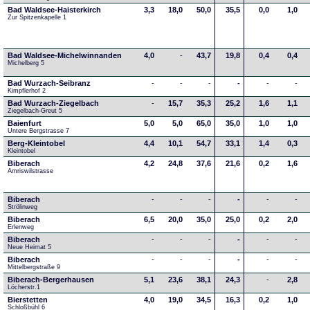
Bad Waldsee-Haisterkirch
3,3
18,0
50,0
35,5
0,0
1,0
Zur Spitzenkapelle 1
Bad Waldsee-Michelwinnanden
4,0
-
43,7
19,8
0,4
0,4
Michelberg 5
Bad Wurzach-Seibranz
-
-
-
-
-
-
Kimpflerhof 2 
Bad Wurzach-Ziegelbach
-
15,7
35,3
25,2
1,6
1,1
Ziegelbach-Greut 5
Baienfurt
5,0
5,0
65,0
35,0
1,0
1,0
Untere Bergstrasse 7
Berg-Kleintobel
4,4
10,1
54,7
33,1
1,4
0,3
Kleintobel
Biberach
4,2
24,8
37,6
21,6
0,2
1,6
Amriswilstrasse
Biberach
-
-
-
-
-
-
Strölinweg
Biberach
6,5
20,0
35,0
25,0
0,2
2,0
Erlenweg
Biberach
-
-
-
-
-
-
Neue Heimat 5
Biberach
-
-
-
-
-
-
Mittelbergstraße 9
Biberach-Bergerhausen
5,1
23,6
38,1
24,3
-
2,8
Löcherstr.1
Bierstetten
4,0
19,0
34,5
16,3
0,2
1,0
Schloßbühl 6