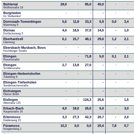
Bühlertal
29,0
-
85,0
45,0
-
-
Wolfinstraße 16
Burgrieden
-
-
-
-
-
-
Im Stellwinkel
Dornstadt-Tomerdingen
5,6
11,8
33,3
5,9
0,0
3,4
Maienweg 9
Dürnau
4,0
18,5
37,0
14,0
-
1,0
Dorfäckerweg 5
Eberhardzell
6,1
15,7
48,1
29,6
1,2
2,1
Lilienweg
Ebersbach-Musbach, Boos
-
-
-
-
-
-
Hochberger Straße
Ehingen
-
-
71,8
5,0
0,1
2,1
Rosenstraße
Ehingen
2,7
13,8
27,0
-
-
-
Schillerstraße
Ehingen-Herbertshofen
-
-
-
-
-
-
Tobelweg 9
Ehingen-Tiefenhülen
-
-
-
-
-
-
Sondernacherstraße
Eichstegen
-
-
-
-
-
-
Oberer Brühl
Eislingen
-
-
124,3
25,6
-
1,5
Albstraße 125
Erbach-Bach
4,0
18,0
26,0
5,0
-
3,0
Hauptstraße 24
Erlenmoos
3,3
27,3
42,3
20,7
-
2,0
Haldenweg 15
Füramoos
10,3
0,0
0,0
20,4
7,8
0,7
Hungersberg 1