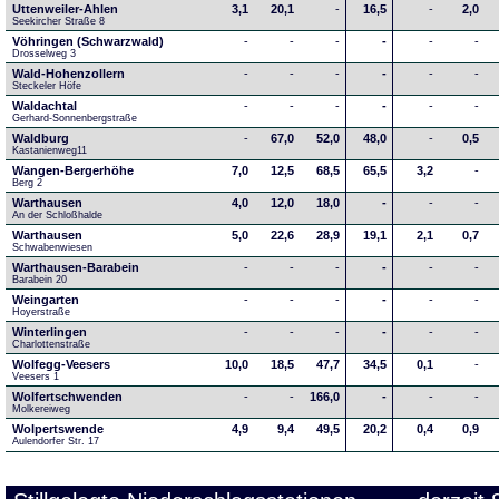
Uttenweiler-Ahlen
3,1
20,1
-
16,5
-
2,0
Seekircher Straße 8
Vöhringen (Schwarzwald)
-
-
-
-
-
-
Drosselweg 3
Wald-Hohenzollern
-
-
-
-
-
-
Steckeler Höfe
Waldachtal
-
-
-
-
-
-
Gerhard-Sonnenbergstraße
Waldburg
-
67,0
52,0
48,0
-
0,5
Kastanienweg11
Wangen-Bergerhöhe
7,0
12,5
68,5
65,5
3,2
-
Berg 2
Warthausen
4,0
12,0
18,0
-
-
-
An der Schloßhalde 
Warthausen
5,0
22,6
28,9
19,1
2,1
0,7
Schwabenwiesen 
Warthausen-Barabein
-
-
-
-
-
-
Barabein 20
Weingarten
-
-
-
-
-
-
Hoyerstraße
Winterlingen
-
-
-
-
-
-
Charlottenstraße
Wolfegg-Veesers
10,0
18,5
47,7
34,5
0,1
-
Veesers 1
Wolfertschwenden
-
-
166,0
-
-
-
Molkereiweg
Wolpertswende
4,9
9,4
49,5
20,2
0,4
0,9
Aulendorfer Str. 17