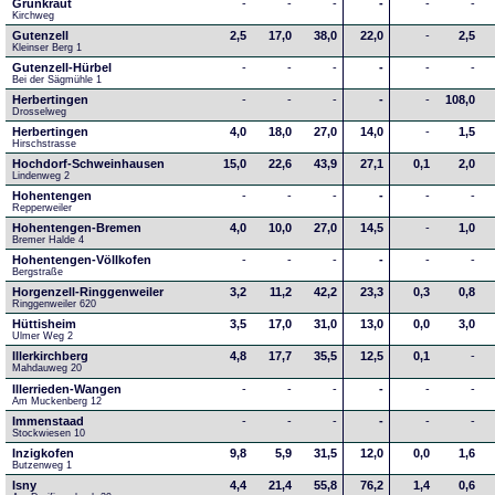
Grünkraut
-
-
-
-
-
-
Kirchweg
Gutenzell
2,5
17,0
38,0
22,0
-
2,5
Kleinser Berg 1
Gutenzell-Hürbel
-
-
-
-
-
-
Bei der Sägmühle 1
Herbertingen
-
-
-
-
-
108,0
Drosselweg
Herbertingen
4,0
18,0
27,0
14,0
-
1,5
Hirschstrasse
Hochdorf-Schweinhausen
15,0
22,6
43,9
27,1
0,1
2,0
Lindenweg 2
Hohentengen
-
-
-
-
-
-
Repperweiler
Hohentengen-Bremen
4,0
10,0
27,0
14,5
-
1,0
Bremer Halde 4
Hohentengen-Völlkofen
-
-
-
-
-
-
Bergstraße
Horgenzell-Ringgenweiler
3,2
11,2
42,2
23,3
0,3
0,8
Ringgenweiler 620
Hüttisheim
3,5
17,0
31,0
13,0
0,0
3,0
Ulmer Weg 2
Illerkirchberg
4,8
17,7
35,5
12,5
0,1
-
Mahdauweg 20
Illerrieden-Wangen
-
-
-
-
-
-
Am Muckenberg 12
Immenstaad
-
-
-
-
-
-
Stockwiesen 10
Inzigkofen
9,8
5,9
31,5
12,0
0,0
1,6
Butzenweg 1
Isny
4,4
21,4
55,8
76,2
1,4
0,6