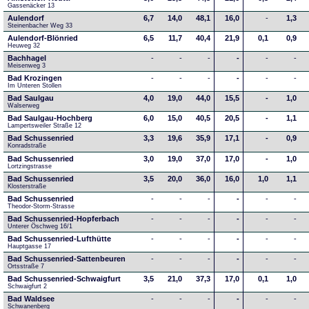
Gassenäcker 13
Aulendorf
6,7
14,0
48,1
16,0
-
1,3
Steinenbacher Weg 33
Aulendorf-Blönried
6,5
11,7
40,4
21,9
0,1
0,9
Heuweg 32
Bachhagel
-
-
-
-
-
-
Meisenweg 3
Bad Krozingen
-
-
-
-
-
-
Im Unteren Stollen
Bad Saulgau
4,0
19,0
44,0
15,5
-
1,0
Walserweg
Bad Saulgau-Hochberg
6,0
15,0
40,5
20,5
-
1,1
Lampertsweiler Straße 12
Bad Schussenried
3,3
19,6
35,9
17,1
-
0,9
Konradstraße
Bad Schussenried
3,0
19,0
37,0
17,0
-
1,0
Lortzingstrasse
Bad Schussenried
3,5
20,0
36,0
16,0
1,0
1,1
Klosterstraße
Bad Schussenried
-
-
-
-
-
-
Theodor-Storm-Strasse
Bad Schussenried-Hopferbach
-
-
-
-
-
-
Unterer Öschweg 16/1
Bad Schussenried-Lufthütte
-
-
-
-
-
-
Hauptgasse 17
Bad Schussenried-Sattenbeuren
-
-
-
-
-
-
Ortsstraße 7
Bad Schussenried-Schwaigfurt
3,5
21,0
37,3
17,0
0,1
1,0
Schwaigfurt 2
Bad Waldsee
-
-
-
-
-
-
Schwanenberg