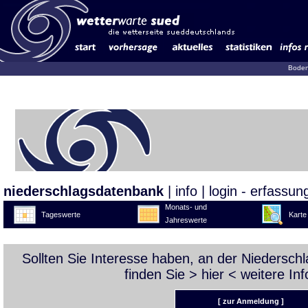
Boden
niederschlagsdatenbank
|
info
|
login - erfassun
Monats- und
Tageswerte
Karte
Jahreswerte
Sollten Sie Interesse haben, an der Niedersc
finden Sie >
hier
< weitere Inf
[ zur Anmeldung ]