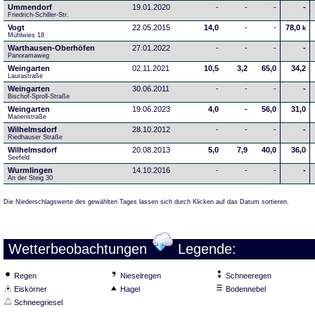
Ummendorf
19.01.2020
-
-
-
-
Friedrich-Schiller-Str.
Vogt
22.05.2015
14,0
-
-
78,0
k
Mühlwies 18
Warthausen-Oberhöfen
27.01.2022
-
-
-
-
Panoramaweg 
Weingarten
02.11.2021
10,5
3,2
65,0
34,2
Laurastraße
Weingarten
30.06.2011
-
-
-
-
Bischof-Sproll-Straße
Weingarten
19.06.2023
4,0
-
56,0
31,0
Marienstraße
Wilhelmsdorf
28.10.2012
-
-
-
-
Riedhauser Straße 
Wilhelmsdorf
20.08.2013
5,0
7,9
40,0
36,0
Seefeld
Wurmlingen
14.10.2016
-
-
-
-
An der Steig 30
Die Niederschlagswerte des gewählten Tages lassen sich durch Klicken auf das Datum sortieren.
Wetterbeobachtungen
Legende:
Regen
Nieselregen
Schneeregen
Eiskörner
Hagel
Bodennebel
Schneegriesel