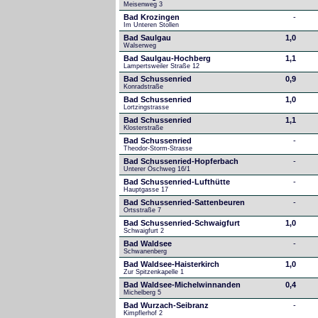
Meisenweg 3
Bad Krozingen
-
Im Unteren Stollen
Bad Saulgau
1,0
Walserweg
Bad Saulgau-Hochberg
1,1
Lampertsweiler Straße 12
Bad Schussenried
0,9
Konradstraße
Bad Schussenried
1,0
Lortzingstrasse
Bad Schussenried
1,1
Klosterstraße
Bad Schussenried
-
Theodor-Storm-Strasse
Bad Schussenried-Hopferbach
-
Unterer Öschweg 16/1
Bad Schussenried-Lufthütte
-
Hauptgasse 17
Bad Schussenried-Sattenbeuren
-
Ortsstraße 7
Bad Schussenried-Schwaigfurt
1,0
Schwaigfurt 2
Bad Waldsee
-
Schwanenberg
Bad Waldsee-Haisterkirch
1,0
Zur Spitzenkapelle 1
Bad Waldsee-Michelwinnanden
0,4
Michelberg 5
Bad Wurzach-Seibranz
-
Kimpflerhof 2 