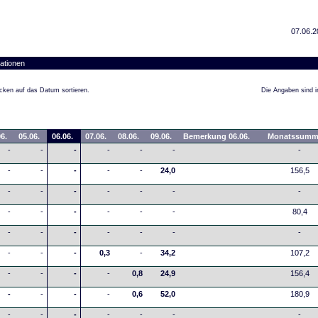
07.06.2
ationen
cken auf das Datum sortieren.
Die Angaben sind in
6.
05.06.
06.06.
07.06.
08.06.
09.06.
Bemerkung 06.06.
Monatssumm
-
-
-
-
-
-
-
-
-
-
-
-
24,0
156,5
-
-
-
-
-
-
-
-
-
-
-
-
-
80,4
-
-
-
-
-
-
-
-
-
-
0,3
-
34,2
107,2
-
-
-
-
0,8
24,9
156,4
-
-
-
-
0,6
52,0
180,9
-
-
-
-
-
-
-