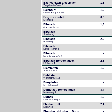
Bad Wurzach-Ziegelbach
1,1
Ziegelbach-Greut 5
Baienfurt
1,0
Untere Bergstrasse 7
Berg-Kleintobel
0,3
Kleintobel
Biberach
1,6
Amriswilstrasse
Biberach
-
Strölinweg
Biberach
2,0
Erlenweg
Biberach
-
Neue Heimat 5
Biberach
-
Mittelbergstraße 9
Biberach-Bergerhausen
2,8
Löcherstr.1
Bierstetten
1,0
Schloßbühl 6
Bühlertal
-
Wolfinstraße 16
Burgrieden
-
Im Stellwinkel
Dornstadt-Tomerdingen
3,4
Maienweg 9
Dürnau
1,0
Dorfäckerweg 5
Eberhardzell
2,1
Lilienweg
Ebersbach-Musbach, Boos
-