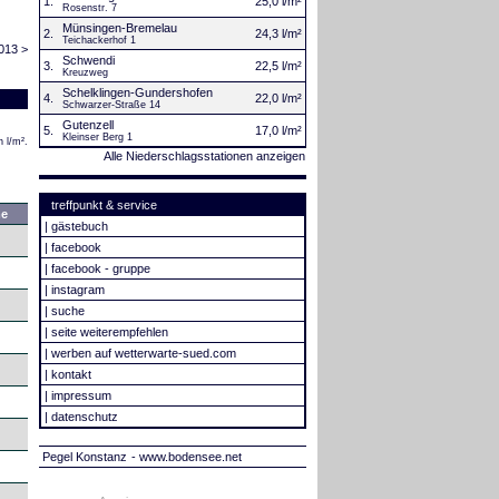
1.
25,0 l/m²
Rosenstr. 7
Münsingen-Bremelau
2.
24,3 l/m²
Teichackerhof 1
013 >
Schwendi
3.
22,5 l/m²
Kreuzweg
Schelklingen-Gundershofen
4.
22,0 l/m²
Schwarzer-Straße 14
Gutenzell
5.
17,0 l/m²
Kleinser Berg 1
 l/m².
Alle Niederschlagsstationen anzeigen
treffpunkt & service
e
|
gästebuch
|
facebook
|
facebook - gruppe
|
instagram
|
suche
|
seite weiterempfehlen
|
werben auf wetterwarte-sued.com
|
kontakt
|
impressum
|
datenschutz
Pegel Konstanz
- www.bodensee.net