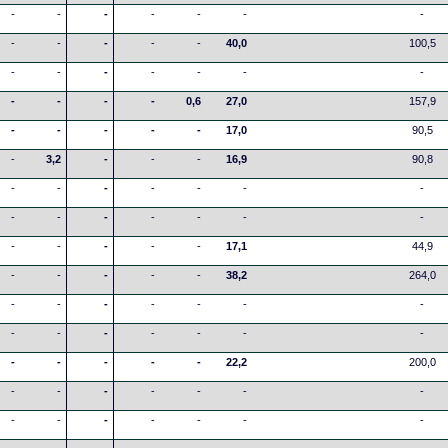
-
-
-
-
-
-
-
-
-
-
-
-
40,0
100,5
-
-
-
-
-
-
-
-
-
-
-
0,6
27,0
157,9
-
-
-
-
-
17,0
90,5
-
3,2
-
-
-
16,9
90,8
-
-
-
-
-
-
-
-
-
-
-
-
-
-
-
-
-
-
-
17,1
44,9
-
-
-
-
-
38,2
264,0
-
-
-
-
-
-
-
-
-
-
-
-
-
-
-
-
-
-
-
22,2
200,0
-
-
-
-
-
-
-
-
-
-
-
-
-
-