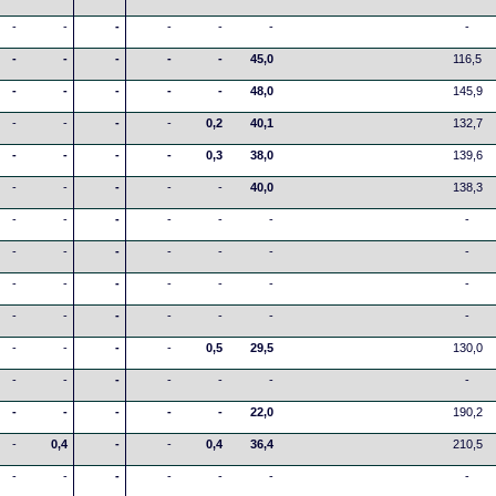
-
-
-
-
-
-
-
-
-
-
-
-
45,0
116,5
-
-
-
-
-
48,0
145,9
-
-
-
-
0,2
40,1
132,7
-
-
-
-
0,3
38,0
139,6
-
-
-
-
-
40,0
138,3
-
-
-
-
-
-
-
-
-
-
-
-
-
-
-
-
-
-
-
-
-
-
-
-
-
-
-
-
-
-
-
-
0,5
29,5
130,0
-
-
-
-
-
-
-
-
-
-
-
-
22,0
190,2
-
0,4
-
-
0,4
36,4
210,5
-
-
-
-
-
-
-