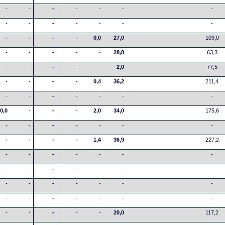
-
-
-
-
-
-
-
-
-
-
-
-
-
-
-
-
-
-
0,0
27,0
109,0
-
-
-
-
-
28,8
63,3
-
-
-
-
-
2,0
77,5
-
-
-
-
0,4
36,2
211,4
-
-
-
-
-
-
-
0,0
-
-
-
2,0
34,0
175,6
-
-
-
-
-
-
-
-
-
-
-
1,4
36,9
227,2
-
-
-
-
-
-
-
-
-
-
-
-
-
-
-
-
-
-
-
-
-
-
-
-
-
-
-
-
-
-
-
-
-
20,0
117,2