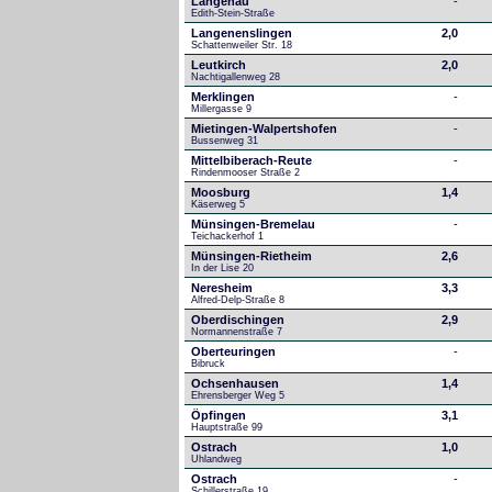
Langenau
-
Edith-Stein-Straße
Langenenslingen
2,0
Schattenweiler Str. 18
Leutkirch
2,0
Nachtigallenweg 28
Merklingen
-
Millergasse 9
Mietingen-Walpertshofen
-
Bussenweg 31
Mittelbiberach-Reute
-
Rindenmooser Straße 2
Moosburg
1,4
Käserweg 5
Münsingen-Bremelau
-
Teichackerhof 1
Münsingen-Rietheim
2,6
In der Lise 20
Neresheim
3,3
Alfred-Delp-Straße 8
Oberdischingen
2,9
Normannenstraße 7
Oberteuringen
-
Bibruck
Ochsenhausen
1,4
Ehrensberger Weg 5
Öpfingen
3,1
Hauptstraße 99
Ostrach
1,0
Uhlandweg
Ostrach
-
Schillerstraße 19