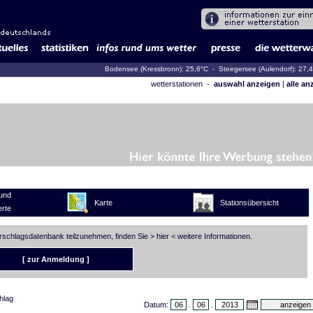
Bodensee (Kressbronn): 25,6°C
- Steegersee (Aulendorf): 27,
wetterstationen -
auswahl anzeigen
|
alle an
und
Karte
Stationsübersicht
rte
erschlagsdatenbank teilzunehmen, finden Sie >
hier
< weitere Informationen.
[ zur Anmeldung ]
hlag
Datum:
.
.