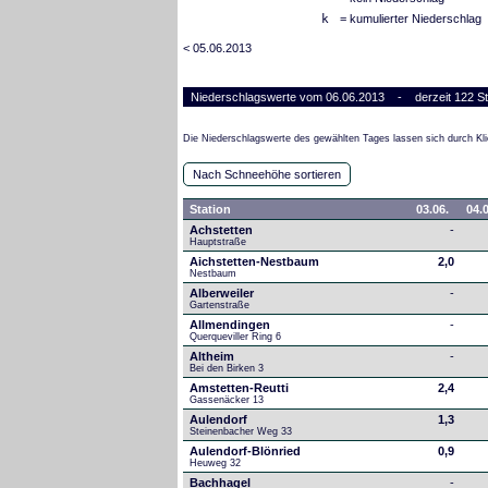
k
= kumulierter Niederschlag
< 05.06.2013
Niederschlagswerte vom 06.06.2013 - derzeit 122 St
Die Niederschlagswerte des gewählten Tages lassen sich durch Kli
Nach Schneehöhe sortieren
Station
03.06.
04.0
Achstetten
-
Hauptstraße
Aichstetten-Nestbaum
2,0
Nestbaum
Alberweiler
-
Gartenstraße
Allmendingen
-
Querqueviller Ring 6
Altheim
-
Bei den Birken 3
Amstetten-Reutti
2,4
Gassenäcker 13
Aulendorf
1,3
Steinenbacher Weg 33
Aulendorf-Blönried
0,9
Heuweg 32
Bachhagel
-