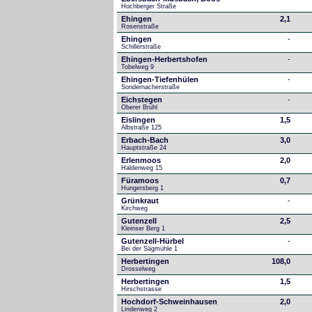
Hochberger Straße
Ehingen
2,1
Rosenstraße
Ehingen
-
Schillerstraße
Ehingen-Herbertshofen
-
Tobelweg 9
Ehingen-Tiefenhülen
-
Sondernacherstraße
Eichstegen
-
Oberer Brühl
Eislingen
1,5
Albstraße 125
Erbach-Bach
3,0
Hauptstraße 24
Erlenmoos
2,0
Haldenweg 15
Füramoos
0,7
Hungersberg 1
Grünkraut
-
Kirchweg
Gutenzell
2,5
Kleinser Berg 1
Gutenzell-Hürbel
-
Bei der Sägmühle 1
Herbertingen
108,0
Drosselweg
Herbertingen
1,5
Hirschstrasse
Hochdorf-Schweinhausen
2,0
Lindenweg 2