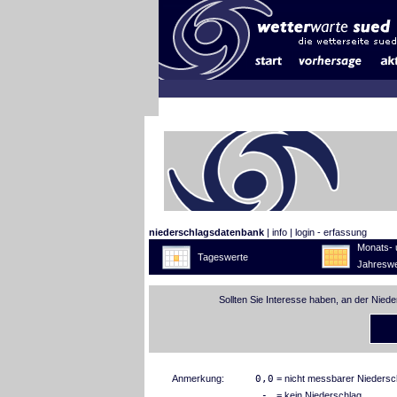
niederschlagsdatenbank
|
info
|
login - erfassung
Monats- 
Tageswerte
Jahreswe
Sollten Sie Interesse haben, an der Nied
Anmerkung:
0,0
= nicht messbarer Niedersc
-
= kein Niederschlag