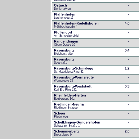
Ostrach
-
Denkmalweg 
Pfaffenhofen
-
Lerchenweg 13
Pfaffenhofen-Kadeltshofen
4,0
Mühlbachstraße 4
Pfullendorf
-
Am Schweizersbild 
Rangendingen
-
Obere Gasse 10
Ravensburg
0,4
Bleicherstraße
Ravensburg
-
Seestraße 
Ravensburg-Schmalegg
1,2
St.-Magdalena-Ring 42
Ravensburg-Wernsreute
-
Wernsreute 25
Ravensburg-Weststadt
0,3
Karl-Erb-Ring 142
Rheinfelden-Herten
-
Eggbergstr. 10a
Riedlingen-Neufra
-
Riedlinger Strasse
Scheer
-
Fliederweg
Schelklingen-Gundershofen
-
Schwarzer-Straße 14
Schemmerberg
2,0
Drosselweg 9