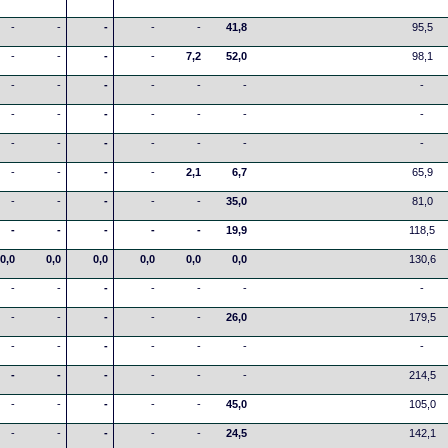
-
-
-
-
-
41,8
95,5
-
-
-
-
7,2
52,0
98,1
-
-
-
-
-
-
-
-
-
-
-
-
-
-
-
-
-
-
-
-
-
-
-
-
-
2,1
6,7
65,9
-
-
-
-
-
35,0
81,0
-
-
-
-
-
19,9
118,5
0,0
0,0
0,0
0,0
0,0
0,0
130,6
-
-
-
-
-
-
-
-
-
-
-
-
26,0
179,5
-
-
-
-
-
-
-
-
-
-
-
-
-
214,5
-
-
-
-
-
45,0
105,0
-
-
-
-
-
24,5
142,1