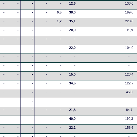
-
-
-
-
-
12,6
138,0
-
-
-
-
0,5
38,0
199,0
-
-
-
-
1,2
35,1
220,8
-
-
-
-
-
20,0
119,9
-
-
-
-
-
-
-
-
-
-
-
-
22,0
104,9
-
-
-
-
-
-
-
-
-
-
-
-
-
-
-
-
-
-
-
15,0
123,4
-
-
-
-
-
34,5
122,7
-
-
-
-
-
-
45,0
-
-
-
-
-
-
-
-
-
-
-
-
21,8
84,7
-
-
-
-
-
40,0
110,3
-
-
-
-
-
22,2
158,6
-
-
-
-
-
-
-