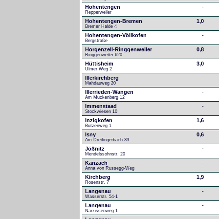
Hohentengen
-
Repperweiler
Hohentengen-Bremen
1,0
Bremer Halde 4
Hohentengen-Völlkofen
-
Bergstraße
Horgenzell-Ringgenweiler
0,8
Ringgenweiler 620
Hüttisheim
3,0
Ulmer Weg 2
Illerkirchberg
-
Mahdauweg 20
Illerrieden-Wangen
-
Am Muckenberg 12
Immenstaad
-
Stockwiesen 10
Inzigkofen
1,6
Butzenweg 1
Isny
0,6
Am Dreifingerbach 39
Jößnitz
-
Mendelssohnstr. 20
Kanzach
-
Anna von Russegg-Weg
Kirchberg
1,9
Rosenstr. 7
Langenau
-
Wasserstr. 54-1
Langenau
-
Narzissenweg 1