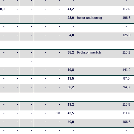
-
-
-
-
-
-
-
0,0
-
-
-
-
41,2
112,6
-
-
-
-
-
23,0
heiter und sonnig
196,5
-
-
-
-
-
-
-
-
-
-
-
-
4,0
125,0
-
-
-
-
-
-
-
-
-
-
-
-
35,2
Frühsommerlich
116,1
-
-
-
-
-
-
-
-
-
-
-
-
19,8
141,2
-
-
-
-
-
19,5
87,5
-
-
-
-
-
36,2
94,8
-
-
-
-
-
-
-
-
-
-
-
-
19,2
113,5
-
-
-
-
0,0
43,5
111,6
-
-
-
-
-
40,0
106,5
-
-
-
-
-
-
-