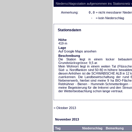
Niederschlagsstation aufgenommen ins Stationsnetz
Anmerkung:
0,0
= nicht messbarer Niede
-
= kein Niederschlag
Stationsdaten
Höhe
419 m
Lage
Auf Google Maps ansehen
Beschreibung
Die Station liegt in einem locker bebaute
Grundstücksgrösse: 9,5 ar.
Mein Wohnort liegt in einem weiten Tal (Flüssch
Süd- u. Nordflanken sind 50-80 m höhere bewalde
diesen Anhöhen ist die SCHWÄBISCHE ALB in 12 k
zuerkennen. Die Landbewirtschaftung der rund 6
Nebenerwerb, hierbei sind meine 9 ha BIO-Fläche 
Rebhühner - Bienen - Hummeln Schmetterlingen - 
meine Begeisterung für die Imkerei und den Streuob
der Wetterbeobachtung schon lange vertraut.
< Oktober 2013
November 2013
Tag
Niederschlag
Bemerkung