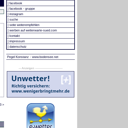
|
facebook
|
facebook - gruppe
|
instagram
|
suche
|
seite weiterempfehlen
|
werben auf wetterwarte-sued.com
|
kontakt
|
impressum
|
datenschutz
Pegel Konstanz
- www.bodensee.net
--- Anzeigen --------------------------------
3 >