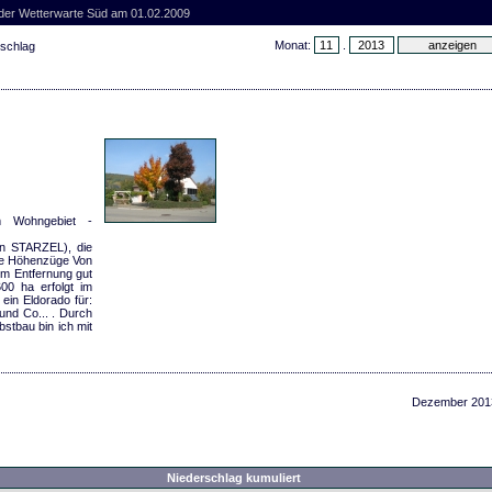
 der Wetterwarte Süd am 01.02.2009
Monat:
.
rschlag
m Wohngebiet -
en STARZEL), die
te Höhenzüge Von
m Entfernung gut
00 ha erfolgt im
ein Eldorado für:
und Co... . Durch
stbau bin ich mit
Dezember 201
Niederschlag kumuliert