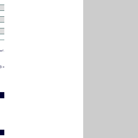
/m².
3 >