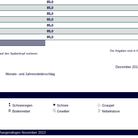
85,0
85,0
85,0
85,0
85,0
85,0
85,0
Die Angaben sind in l
auf den Spaltenkopf sortieren.
Dezember 201
Monats- und Jahresniederschlag
Schneeregen
Schnee
Graupel
Bodennebel
Gewitter
Nebelnässe
on Rangendingen November 2013