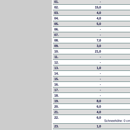
01.
-
02.
15,0
03.
4,0
04.
4,0
05.
5,0
06.
-
07.
-
08.
7,0
09.
3,0
10.
21,0
11.
-
12.
-
13.
1,0
14.
-
15.
-
16.
-
17.
-
18.
-
19.
8,0
20.
6,0
21.
4,0
22.
6,0
Schneehöhe: 0 c
23.
1,0