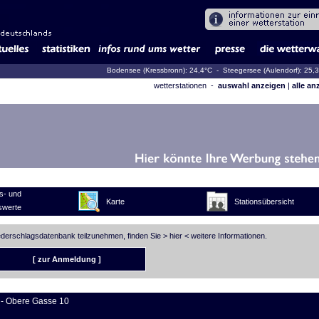
Bodensee (Kressbronn): 24,4°C
- Steegersee (Aulendorf): 25,
wetterstationen -
auswahl anzeigen
|
alle an
s- und
Karte
Stationsübersicht
swerte
iederschlagsdatenbank teilzunehmen, finden Sie >
hier
< weitere Informationen.
[ zur Anmeldung ]
- Obere Gasse 10