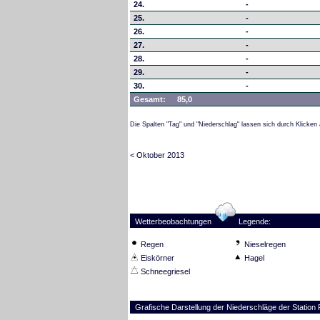
24.
-
25.
-
26.
-
27.
-
28.
-
29.
-
30.
-
Gesamt:
85,0
Die Spalten "Tag" und "Niederschlag" lassen sich durch Klicken 
< Oktober 2013
Wetterbeobachtungen
Legende:
Regen
Nieselregen
Eiskörner
Hagel
Schneegriesel
Grafische Darstellung der Niederschläge der Stati