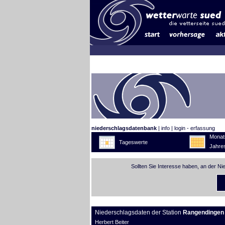
niederschlagsdatenbank
|
info
|
login - erfassung
Monat
Tageswerte
Jahre
Sollten Sie Interesse haben, an der N
Niederschlagsdaten der Station
Rangendingen
Herbert Beiter