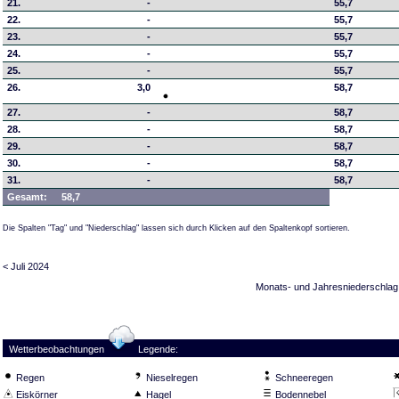
21.
-
55,7
22.
-
55,7
23.
-
55,7
24.
-
55,7
25.
-
55,7
26.
3,0
58,7
27.
-
58,7
28.
-
58,7
29.
-
58,7
30.
-
58,7
31.
-
58,7
Gesamt:
58,7
Die Spalten "Tag" und "Niederschlag" lassen sich durch Klicken auf den Spaltenkopf sortieren.
< Juli 2024
Monats- und Jahresniederschlag
Wetterbeobachtungen
Legende:
Regen
Nieselregen
Schneeregen
Eiskörner
Hagel
Bodennebel