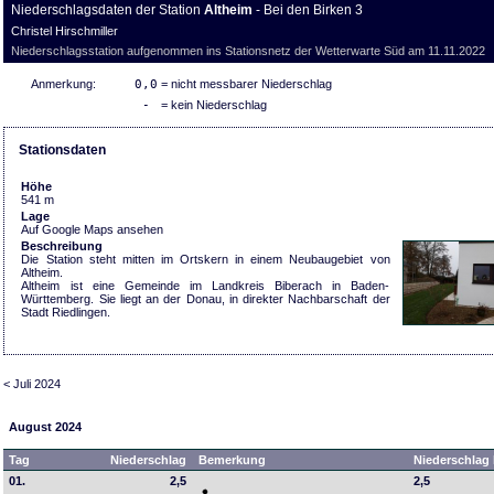
Niederschlagsdaten der Station
Altheim
- Bei den Birken 3
Christel Hirschmiller
Niederschlagsstation aufgenommen ins Stationsnetz der Wetterwarte Süd am 11.11.2022
Anmerkung:
0,0
= nicht messbarer Niederschlag
-
= kein Niederschlag
Stationsdaten
Höhe
541 m
Lage
Auf Google Maps ansehen
Beschreibung
Die Station steht mitten im Ortskern in einem Neubaugebiet von
Altheim.
Altheim ist eine Gemeinde im Landkreis Biberach in Baden-
Württemberg. Sie liegt an der Donau, in direkter Nachbarschaft der
Stadt Riedlingen.
< Juli 2024
August 2024
Tag
Niederschlag
Bemerkung
Niederschlag 
01.
2,5
2,5