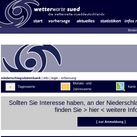
Boden
niederschlagsdatenbank
|
info
|
login - erfassung
Monats- und
Tageswerte
Karte
Jahreswerte
Sollten Sie Interesse haben, an der Niedersch
finden Sie >
hier
< weitere Inf
[ zur Anmeldung ]