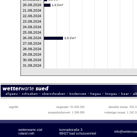
zugriffe:
insgesamt: 91.658.504
aktueller monat: 356.3
monatshöchstwert: 1.590.099
vorheriger monat: 1.242.1
wetterwarte süd
konradstraße 3
info@wetterwa
roland roth
88427 bad schussenried