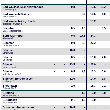
Bad Waldsee-Michelwinnanden
-
-
0,8
-
19,6
13,2
Michelberg 5
Bad Wurzach-Seibranz
-
-
-
1,0
12,5
1,0
Kimpflerhof 2 
Bad Wurzach-Ziegelbach
-
-
-
1,5
10,2
-
Ziegelbach-Greut 5
Baienfurt
-
-
0,5
6,0
-
0,5
Untere Bergstrasse 7
Berg-Kleintobel
-
-
0,5
10,5
44,3
-
Kleintobel
Biberach
-
-
0,0
1,2
27,2
-
Amriswilstrasse
Biberach
-
-
10,0
-
-
-
Strölinweg
Biberach
-
-
6,5
-
16,0
2,0
Erlenweg
Biberach
-
-
23,5
-
21,0
-
Neue Heimat 5
Biberach
-
-
8,5
0,3
13,3
3,6
Mittelbergstraße 9
Biberach-Bergerhausen
-
-
12,0
-
14,0
1,8
Löcherstr.1
Bierstetten
-
-
2,0
-
18,3
0,2
Schloßbühl 6
Bühlertal
-
-
-
8,0
2,0
3,0
Wolfinstraße 16
Burgrieden
-
-
0,1
0,5
0,0
-
Im Stellwinkel
Dornstadt-Tomerdingen
-
-
10,5
-
-
-