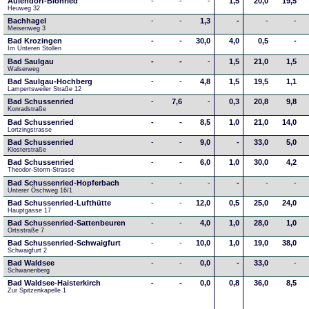
Aulendorf-Blönried
-
-
-
1,5
20,0
19,5
Heuweg 32
Bachhagel
-
-
1,3
-
-
-
Meisenweg 3
Bad Krozingen
-
-
30,0
4,0
0,5
-
Im Unteren Stollen
Bad Saulgau
-
-
-
1,5
21,0
1,5
Walserweg
Bad Saulgau-Hochberg
-
-
4,8
1,5
19,5
1,1
Lampertsweiler Straße 12
Bad Schussenried
-
7,6
-
0,3
20,8
9,8
Konradstraße
Bad Schussenried
-
-
8,5
1,0
21,0
14,0
Lortzingstrasse
Bad Schussenried
-
-
9,0
-
33,0
5,0
Klosterstraße
Bad Schussenried
-
-
6,0
1,0
30,0
4,2
Theodor-Storm-Strasse
Bad Schussenried-Hopferbach
-
-
-
-
-
-
Unterer Öschweg 16/1
Bad Schussenried-Lufthütte
-
-
12,0
0,5
25,0
24,0
Hauptgasse 17
Bad Schussenried-Sattenbeuren
-
-
4,0
1,0
28,0
1,0
Ortsstraße 7
Bad Schussenried-Schwaigfurt
-
-
10,0
1,0
19,0
38,0
Schwaigfurt 2
Bad Waldsee
-
-
0,0
-
33,0
-
Schwanenberg
Bad Waldsee-Haisterkirch
-
-
0,0
0,8
36,0
8,5
Zur Spitzenkapelle 1