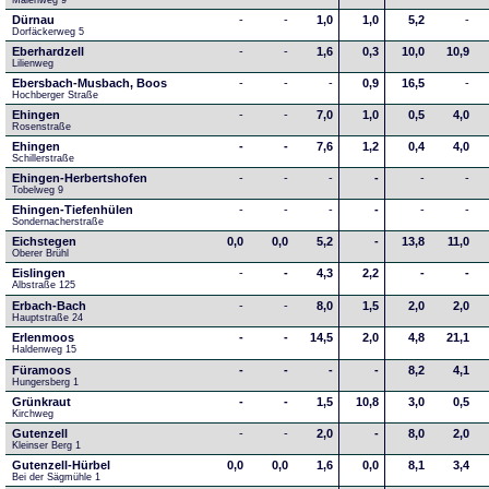
Maienweg 9
Dürnau
-
-
1,0
1,0
5,2
-
Dorfäckerweg 5
Eberhardzell
-
-
1,6
0,3
10,0
10,9
Lilienweg
Ebersbach-Musbach, Boos
-
-
-
0,9
16,5
-
Hochberger Straße
Ehingen
-
-
7,0
1,0
0,5
4,0
Rosenstraße
Ehingen
-
-
7,6
1,2
0,4
4,0
Schillerstraße
Ehingen-Herbertshofen
-
-
-
-
-
-
Tobelweg 9
Ehingen-Tiefenhülen
-
-
-
-
-
-
Sondernacherstraße
Eichstegen
0,0
0,0
5,2
-
13,8
11,0
Oberer Brühl
Eislingen
-
-
4,3
2,2
-
-
Albstraße 125
Erbach-Bach
-
-
8,0
1,5
2,0
2,0
Hauptstraße 24
Erlenmoos
-
-
14,5
2,0
4,8
21,1
Haldenweg 15
Füramoos
-
-
-
-
8,2
4,1
Hungersberg 1
Grünkraut
-
-
1,5
10,8
3,0
0,5
Kirchweg
Gutenzell
-
-
2,0
-
8,0
2,0
Kleinser Berg 1
Gutenzell-Hürbel
0,0
0,0
1,6
0,0
8,1
3,4
Bei der Sägmühle 1