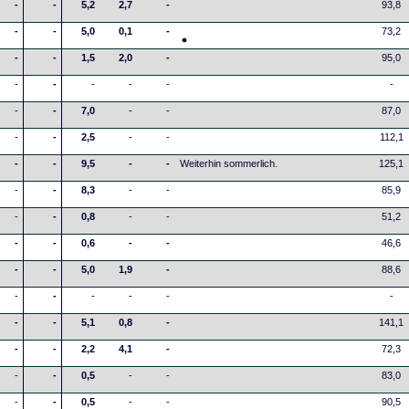
-
-
5,2
2,7
-
93,8
-
-
5,0
0,1
-
73,2
-
-
1,5
2,0
-
95,0
-
-
-
-
-
-
-
-
7,0
-
-
87,0
-
-
2,5
-
-
112,1
-
-
9,5
-
-
Weiterhin sommerlich.
125,1
-
-
8,3
-
-
85,9
-
-
0,8
-
-
51,2
-
-
0,6
-
-
46,6
-
-
5,0
1,9
-
88,6
-
-
-
-
-
-
-
-
5,1
0,8
-
141,1
-
-
2,2
4,1
-
72,3
-
-
0,5
-
-
83,0
-
-
0,5
-
-
90,5