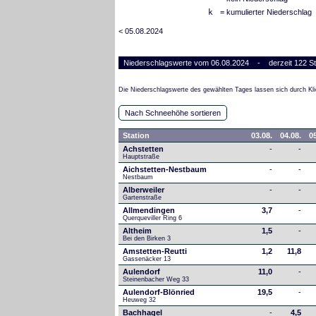
k
= kumulierter Niederschlag
< 05.08.2024
Niederschlagswerte vom 06.08.2024 - derzeit 122 St
Die Niederschlagswerte des gewählten Tages lassen sich durch Kli
Nach Schneehöhe sortieren
Station
03.08.
04.08.
05
Achstetten
-
-
Hauptstraße
Aichstetten-Nestbaum
-
-
Nestbaum
Alberweiler
-
-
Gartenstraße
Allmendingen
3,7
-
Querqueviller Ring 6
Altheim
1,5
-
Bei den Birken 3
Amstetten-Reutti
1,2
11,8
Gassenäcker 13
Aulendorf
11,0
-
Steinenbacher Weg 33
Aulendorf-Blönried
19,5
-
Heuweg 32
Bachhagel
-
4,5