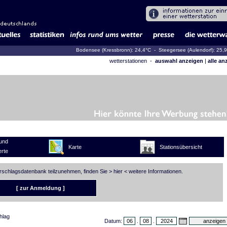
Bodensee (Kressbronn): 24,4°C
- Steegersee (Aulendorf): 25,
wetterstationen -
auswahl anzeigen
|
alle an
und
Karte
Stationsübersicht
rte
erschlagsdatenbank teilzunehmen, finden Sie >
hier
< weitere Informationen.
[ zur Anmeldung ]
hlag
Datum:
.
.