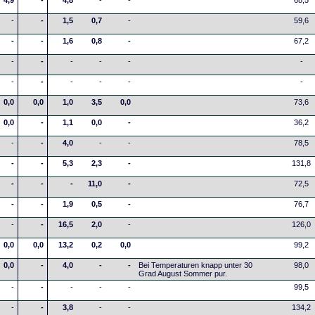
4,9
-
4,8
-
-
68,5
-
-
1,5
0,7
-
59,6
-
-
1,6
0,8
-
67,2
-
-
-
-
-
-
-
-
-
-
-
-
0,0
0,0
1,0
3,5
0,0
73,6
0,0
-
1,1
0,0
-
36,2
-
-
4,0
-
-
78,5
-
-
5,3
2,3
-
131,8
-
-
-
11,0
-
72,5
-
-
1,9
0,5
-
76,7
-
-
16,5
2,0
-
126,0
0,0
0,0
13,2
0,2
0,0
99,2
0,0
-
4,0
-
-
Bei Temperaturen knapp unter 30
98,0
Grad August Sommer pur.
-
-
-
-
-
99,5
-
-
3,8
-
-
134,2