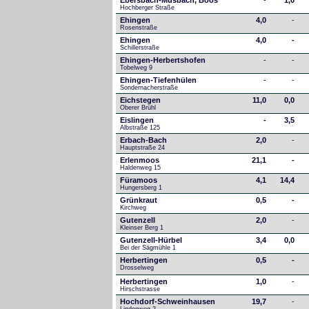
Ebersbach-Musbach, Boos
-
1,0
Hochberger Straße
Ehingen
4,0
-
Rosenstraße
Ehingen
4,0
-
Schillerstraße
Ehingen-Herbertshofen
-
-
Tobelweg 9
Ehingen-Tiefenhülen
-
-
Sondernacherstraße
Eichstegen
11,0
0,0
Oberer Brühl
Eislingen
-
3,5
Albstraße 125
Erbach-Bach
2,0
-
Hauptstraße 24
Erlenmoos
21,1
-
Haldenweg 15
Füramoos
4,1
14,4
Hungersberg 1
Grünkraut
0,5
-
Kirchweg
Gutenzell
2,0
-
Kleinser Berg 1
Gutenzell-Hürbel
3,4
0,0
Bei der Sägmühle 1
Herbertingen
0,5
-
Drosselweg
Herbertingen
1,0
-
Hirschstrasse
Hochdorf-Schweinhausen
19,7
-