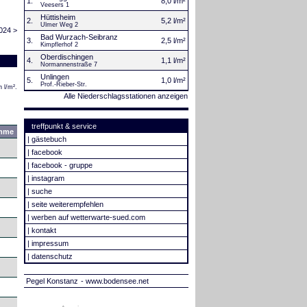
1.
8,0 l/m²
Veesers 1
Hüttisheim
2.
5,2 l/m²
Ulmer Weg 2
024 >
Bad Wurzach-Seibranz
3.
2,5 l/m²
Kimpflerhof 2
Oberdischingen
4.
1,1 l/m²
Normannenstraße 7
Unlingen
5.
1,0 l/m²
Prof.-Rieber-Str.
 l/m².
Alle Niederschlagsstationen anzeigen
treffpunkt & service
mme
|
gästebuch
|
facebook
|
facebook - gruppe
|
instagram
|
suche
|
seite weiterempfehlen
|
werben auf wetterwarte-sued.com
|
kontakt
|
impressum
|
datenschutz
Pegel Konstanz
- www.bodensee.net