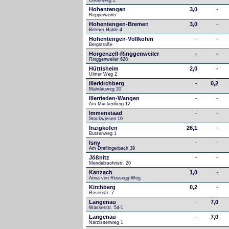
Lindenweg 2
Hohentengen
3,0
-
Repperweiler
Hohentengen-Bremen
3,0
-
Bremer Halde 4
Hohentengen-Völlkofen
-
-
Bergstraße
Horgenzell-Ringgenweiler
-
-
Ringgenweiler 620
Hüttisheim
2,0
-
Ulmer Weg 2
Illerkirchberg
-
0,2
Mahdauweg 20
Illerrieden-Wangen
-
-
Am Muckenberg 12
Immenstaad
-
-
Stockwiesen 10
Inzigkofen
26,1
-
Butzenweg 1
Isny
-
-
Am Dreifingerbach 39
Jößnitz
-
-
Mendelssohnstr. 20
Kanzach
1,0
-
Anna von Russegg-Weg
Kirchberg
0,2
-
Rosenstr. 7
Langenau
-
7,0
Wasserstr. 54-1
Langenau
-
7,0
Narzissenweg 1