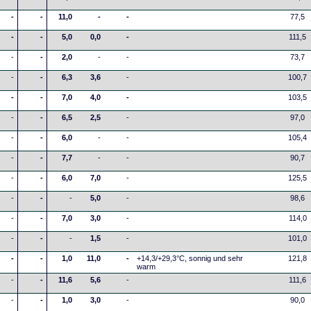
-
-
11,0
-
-
77,5
-
-
5,0
0,0
-
111,5
-
-
2,0
-
-
73,7
-
-
6,3
3,6
-
100,7
-
-
7,0
4,0
-
103,5
-
-
6,5
2,5
-
97,0
-
-
6,0
-
-
105,4
-
-
7,7
-
-
90,7
-
-
6,0
7,0
-
125,5
-
-
-
5,0
-
98,6
-
-
7,0
3,0
-
114,0
-
-
-
1,5
-
101,0
-
-
1,0
11,0
-
+14,3/+29,3°C, sonnig und sehr
121,8
warm
-
-
11,6
5,6
-
111,6
-
-
1,0
3,0
-
90,0