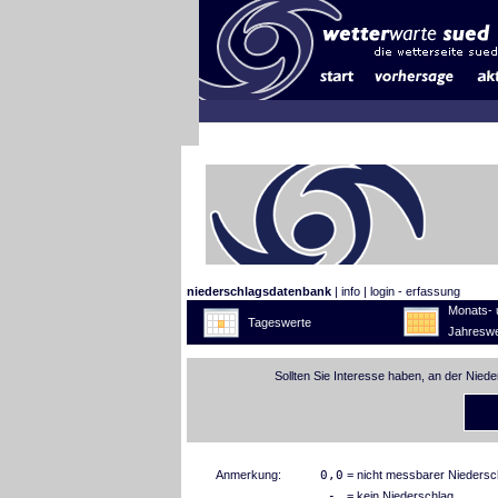
niederschlagsdatenbank
|
info
|
login - erfassung
Monats- 
Tageswerte
Jahreswe
Sollten Sie Interesse haben, an der Nied
Anmerkung:
0,0
= nicht messbarer Niedersc
-
= kein Niederschlag