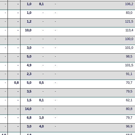
-
-
1,0
8,1
-
106,2
-
-
1,0
-
-
83,0
-
-
1,2
-
-
121,5
-
-
10,0
-
-
113,4
-
-
-
-
-
100,0
-
-
3,0
-
-
101,0
-
-
5,0
-
-
98,5
-
-
4,9
-
-
101,5
-
-
2,3
-
-
91,1
-
0,8
5,0
0,5
-
70,7
-
-
3,5
-
-
79,5
-
-
1,5
0,1
-
62,1
-
-
14,0
-
-
80,8
-
-
6,8
1,0
-
79,7
-
-
3,0
4,0
-
96,9