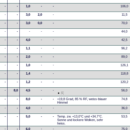
-
-
1,0
-
-
106,0
-
-
3,0
2,0
-
11,5
-
-
3,0
0,0
-
70,0
-
-
-
-
-
44,0
-
-
4,0
-
-
42,5
-
-
1,1
-
-
96,2
-
-
2,0
-
-
89,0
-
-
1,0
-
-
126,1
-
-
1,4
-
-
118,8
-
-
1,2
-
-
120,2
-
8,0
4,5
-
-
56,0
-
-
8,0
-
-
+19,8 Grad, 85 % RF, weiss-blauer
74,8
Himmel
-
-
4,0
-
-
36,0
-
-
5,0
-
-
Temp. zw. +13,0°C und +34,7°C.
53,5
Sonne und lockere Wolken, sehr
heiss.
-
-
6,0
-
-
75,0