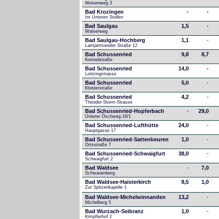
Meisenweg 3
Bad Krozingen
-
-
Im Unteren Stollen
Bad Saulgau
1,5
-
Walserweg
Bad Saulgau-Hochberg
1,1
-
Lampertsweiler Straße 12
Bad Schussenried
9,8
8,7
Konradstraße
Bad Schussenried
14,0
-
Lortzingstrasse
Bad Schussenried
5,0
-
Klosterstraße
Bad Schussenried
4,2
-
Theodor-Storm-Strasse
Bad Schussenried-Hopferbach
-
29,0
Unterer Öschweg 16/1
Bad Schussenried-Lufthütte
24,0
-
Hauptgasse 17
Bad Schussenried-Sattenbeuren
1,0
-
Ortsstraße 7
Bad Schussenried-Schwaigfurt
38,0
-
Schwaigfurt 2
Bad Waldsee
-
7,0
Schwanenberg
Bad Waldsee-Haisterkirch
8,5
1,0
Zur Spitzenkapelle 1
Bad Waldsee-Michelwinnanden
13,2
-
Michelberg 5
Bad Wurzach-Seibranz
1,0
-
Kimpflerhof 2 