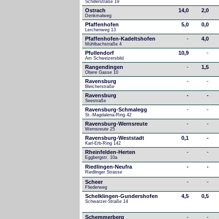
Schillerstraße 19
Ostrach
14,0
2,0
Denkmalweg 
Pfaffenhofen
5,0
0,0
Lerchenweg 13
Pfaffenhofen-Kadeltshofen
-
4,0
Mühlbachstraße 4
Pfullendorf
10,9
-
Am Schweizersbild 
Rangendingen
-
1,5
Obere Gasse 10
Ravensburg
-
-
Bleicherstraße
Ravensburg
-
-
Seestraße 
Ravensburg-Schmalegg
-
-
St.-Magdalena-Ring 42
Ravensburg-Wernsreute
-
-
Wernsreute 25
Ravensburg-Weststadt
0,1
-
Karl-Erb-Ring 142
Rheinfelden-Herten
-
-
Eggbergstr. 10a
Riedlingen-Neufra
-
-
Riedlinger Strasse
Scheer
-
-
Fliederweg
Schelklingen-Gundershofen
4,5
0,5
Schwarzer-Straße 14
Schemmerberg
-
-