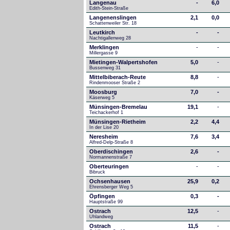
Langenau
-
6,0
Edith-Stein-Straße
Langenenslingen
2,1
0,0
Schattenweiler Str. 18
Leutkirch
-
-
Nachtigallenweg 28
Merklingen
-
-
Millergasse 9
Mietingen-Walpertshofen
5,0
-
Bussenweg 31
Mittelbiberach-Reute
8,8
-
Rindenmooser Straße 2
Moosburg
7,0
-
Käserweg 5
Münsingen-Bremelau
19,1
-
Teichackerhof 1
Münsingen-Rietheim
2,2
4,4
In der Lise 20
Neresheim
7,6
3,4
Alfred-Delp-Straße 8
Oberdischingen
2,6
-
Normannenstraße 7
Oberteuringen
-
-
Bibruck
Ochsenhausen
25,9
0,2
Ehrensberger Weg 5
Öpfingen
0,3
-
Hauptstraße 99
Ostrach
12,5
-
Uhlandweg
Ostrach
11,5
-