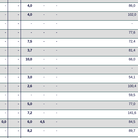
-
-
4,0
-
-
86,0
-
-
4,0
-
-
102,0
-
-
-
-
-
-
-
-
-
-
-
77,6
-
-
7,5
-
-
72,4
-
-
3,7
-
-
81,4
-
-
10,0
-
-
66,0
-
-
-
-
-
-
-
-
3,0
-
-
54,1
-
-
2,6
-
-
100,4
-
-
-
-
-
59,5
-
-
5,0
-
-
77,0
-
-
7,2
-
-
141,6
0,0
-
6,0
4,5
-
84,5
-
-
8,2
-
-
89,7