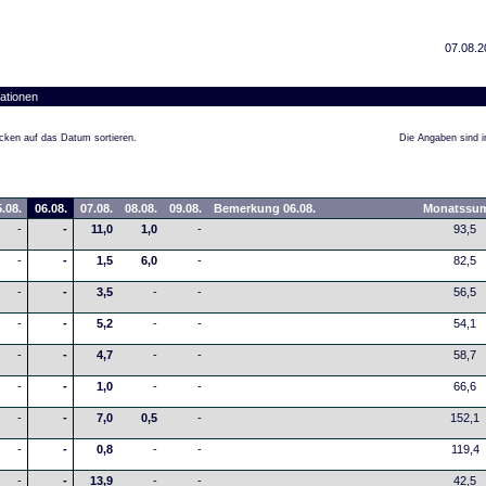
07.08.2
ationen
cken auf das Datum sortieren.
Die Angaben sind in
.08.
06.08.
07.08.
08.08.
09.08.
Bemerkung 06.08.
Monatssu
-
-
11,0
1,0
-
93,5
-
-
1,5
6,0
-
82,5
-
-
3,5
-
-
56,5
-
-
5,2
-
-
54,1
-
-
4,7
-
-
58,7
-
-
1,0
-
-
66,6
-
-
7,0
0,5
-
152,1
-
-
0,8
-
-
119,4
-
-
13,9
-
-
42,5