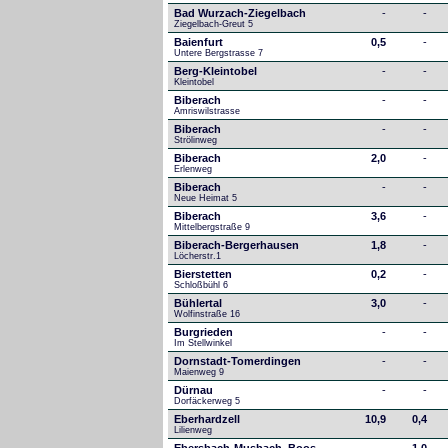
Bad Wurzach-Ziegelbach
-
-
Ziegelbach-Greut 5
Baienfurt
0,5
-
Untere Bergstrasse 7
Berg-Kleintobel
-
-
Kleintobel
Biberach
-
-
Amriswilstrasse
Biberach
-
-
Strölinweg
Biberach
2,0
-
Erlenweg
Biberach
-
-
Neue Heimat 5
Biberach
3,6
-
Mittelbergstraße 9
Biberach-Bergerhausen
1,8
-
Löcherstr.1
Bierstetten
0,2
-
Schloßbühl 6
Bühlertal
3,0
-
Wolfinstraße 16
Burgrieden
-
-
Im Stellwinkel
Dornstadt-Tomerdingen
-
-
Maienweg 9
Dürnau
-
-
Dorfäckerweg 5
Eberhardzell
10,9
0,4
Lilienweg