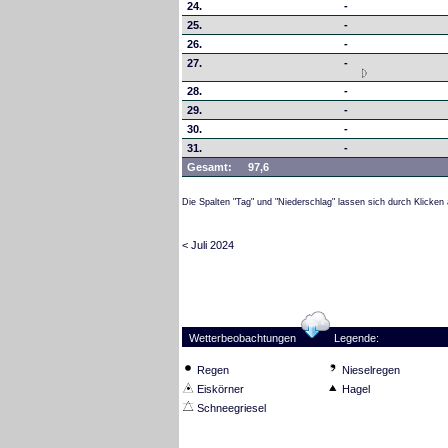
24.
-
25.
-
26.
-
27.
-
28.
-
29.
-
30.
-
31.
-
Gesamt:
97,6
Die Spalten "Tag" und "Niederschlag" lassen sich durch Klicken 
< Juli 2024
Wetterbeobachtungen
Legende:
Regen
Nieselregen
Eiskörner
Hagel
Schneegriesel