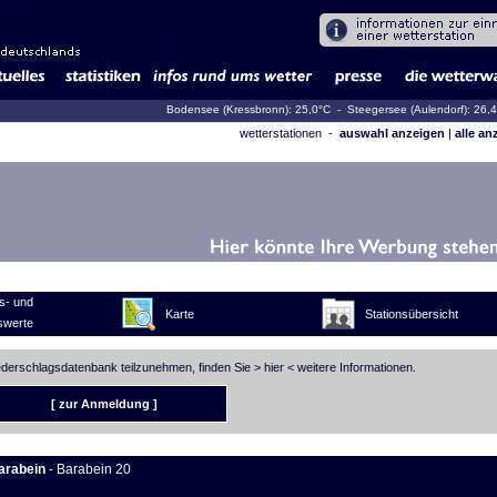
Bodensee (Kressbronn): 25,0°C
- Steegersee (Aulendorf): 26,
wetterstationen -
auswahl anzeigen
|
alle an
s- und
Karte
Stationsübersicht
swerte
iederschlagsdatenbank teilzunehmen, finden Sie >
hier
< weitere Informationen.
[ zur Anmeldung ]
arabein
- Barabein 20