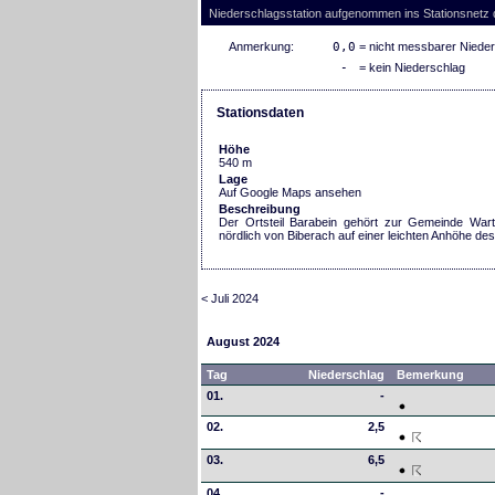
Niederschlagsstation aufgenommen ins Stationsnetz
Anmerkung:
0,0
= nicht messbarer Niede
-
= kein Niederschlag
Stationsdaten
Höhe
540 m
Lage
Auf Google Maps ansehen
Beschreibung
Der Ortsteil Barabein gehört zur Gemeinde Wart
nördlich von Biberach auf einer leichten Anhöhe des
< Juli 2024
August 2024
Tag
Niederschlag
Bemerkung
01.
-
02.
2,5
03.
6,5
04.
-