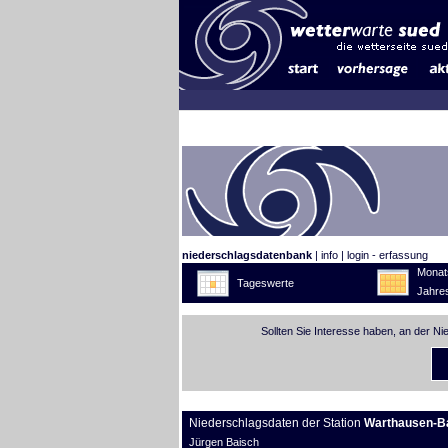
niederschlagsdatenbank
|
info
|
login - erfassung
Monat
Tageswerte
Jahre
Sollten Sie Interesse haben, an der N
Niederschlagsdaten der Station
Warthausen-B
Jürgen Baisch