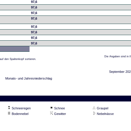
97,6
97,6
97,6
97,6
97,6
97,6
97,6
97,6
Die Angaben sind in l
auf den Spaltenkopf sortieren.
September 202
Monats- und Jahresniederschlag
Schneeregen
Schnee
Graupel
Bodennebel
Gewitter
Nebelnässe