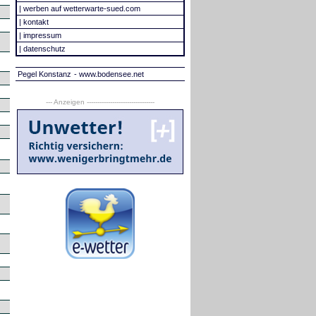
|
werben auf wetterwarte-sued.com
|
kontakt
|
impressum
|
datenschutz
Pegel Konstanz
- www.bodensee.net
--- Anzeigen --------------------------------