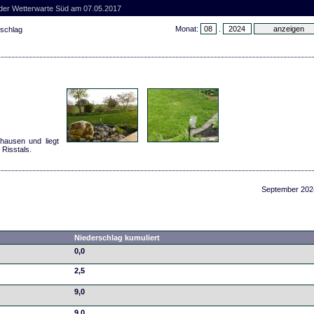
 der Wetterwarte Süd am 07.05.2017
Monat:
.
rschlag
hausen und liegt
 Risstals.
September 202
Niederschlag kumuliert
0,0
2,5
9,0
9,0