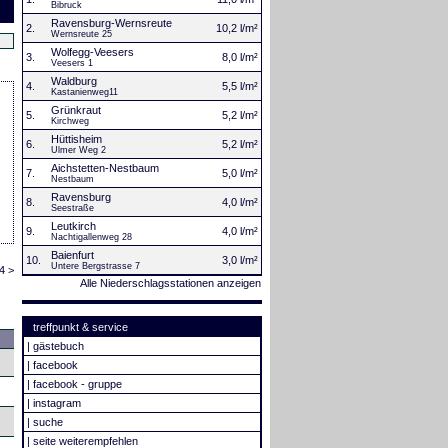
Bibruck
Ravensburg-Wernsreute
2.
10,2 l/m²
Wernsreute 25
Wolfegg-Veesers
3.
8,0 l/m²
Veesers 1
Waldburg
4.
5,5 l/m²
Kastanienweg11
Grünkraut
5.
5,2 l/m²
Kirchweg
Hüttisheim
6.
5,2 l/m²
Ulmer Weg 2
Aichstetten-Nestbaum
7.
5,0 l/m²
Nestbaum
Ravensburg
8.
4,0 l/m²
Seestraße
Leutkirch
9.
4,0 l/m²
Nachtigallenweg 28
Baienfurt
10.
3,0 l/m²
Untere Bergstrasse 7
4 >
Alle Niederschlagsstationen anzeigen
treffpunkt & service
|
gästebuch
|
facebook
|
facebook - gruppe
|
instagram
|
suche
|
seite weiterempfehlen