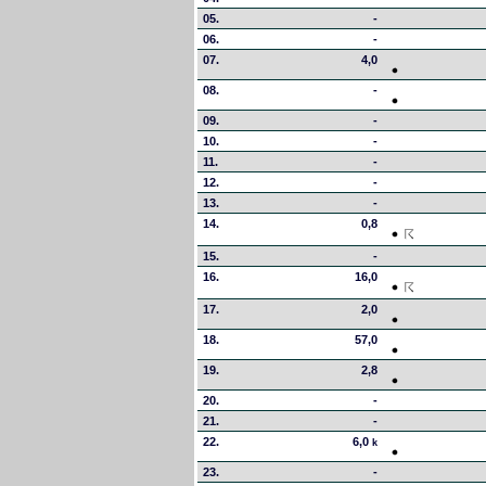
05.
-
06.
-
07.
4,0
08.
-
09.
-
10.
-
11.
-
12.
-
13.
-
14.
0,8
15.
-
16.
16,0
17.
2,0
18.
57,0
19.
2,8
20.
-
21.
-
22.
6,0
k
23.
-