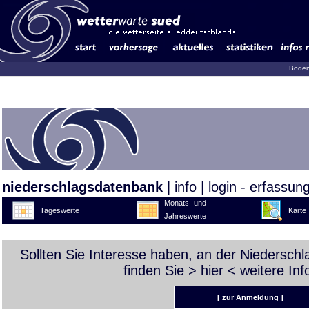
Boden
niederschlagsdatenbank
|
info
|
login - erfassun
Monats- und
Tageswerte
Karte
Jahreswerte
Sollten Sie Interesse haben, an der Niedersch
finden Sie >
hier
< weitere Inf
[ zur Anmeldung ]