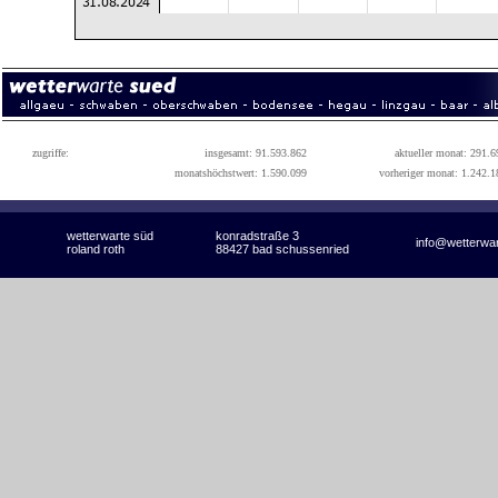
zugriffe:
insgesamt: 91.593.862
aktueller monat: 291.6
monatshöchstwert: 1.590.099
vorheriger monat: 1.242.1
wetterwarte süd
konradstraße 3
info@wetterwa
roland roth
88427 bad schussenried