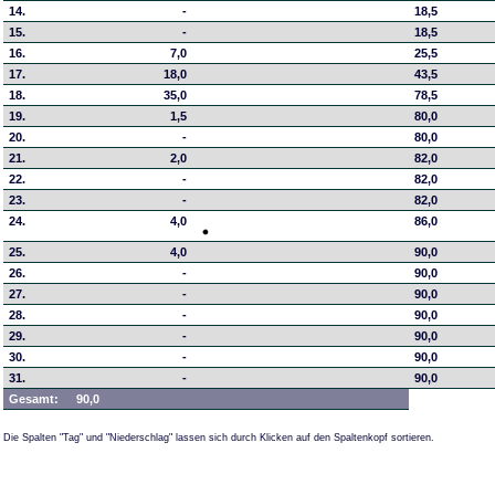
14.
-
18,5
15.
-
18,5
16.
7,0
25,5
17.
18,0
43,5
18.
35,0
78,5
19.
1,5
80,0
20.
-
80,0
21.
2,0
82,0
22.
-
82,0
23.
-
82,0
24.
4,0
86,0
25.
4,0
90,0
26.
-
90,0
27.
-
90,0
28.
-
90,0
29.
-
90,0
30.
-
90,0
31.
-
90,0
Gesamt:
90,0
Die Spalten "Tag" und "Niederschlag" lassen sich durch Klicken auf den Spaltenkopf sortieren.