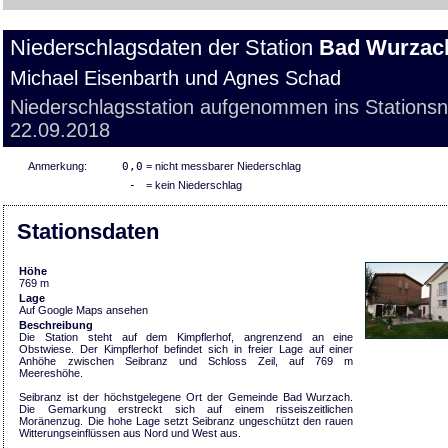
Niederschlagsdaten der Station
Bad Wurzac
Michael Eisenbarth und Agnes Schad
Niederschlagsstation aufgenommen ins Stations
22.09.2018
Anmerkung:
0,0
= nicht messbarer Niederschlag
-
= kein Niederschlag
Stationsdaten
Höhe
769 m
Lage
Auf Google Maps ansehen
Beschreibung
Die Station steht auf dem Kimpflerhof, angrenzend an eine
Obstwiese. Der Kimpflerhof befindet sich in freier Lage auf einer
Anhöhe zwischen Seibranz und Schloss Zeil, auf 769 m
Meereshöhe.
Seibranz ist der höchstgelegene Ort der Gemeinde Bad Wurzach.
Die Gemarkung erstreckt sich auf einem risseiszeitlichen
Moränenzug. Die hohe Lage setzt Seibranz ungeschützt den rauen
Witterungseinflüssen aus Nord und West aus.