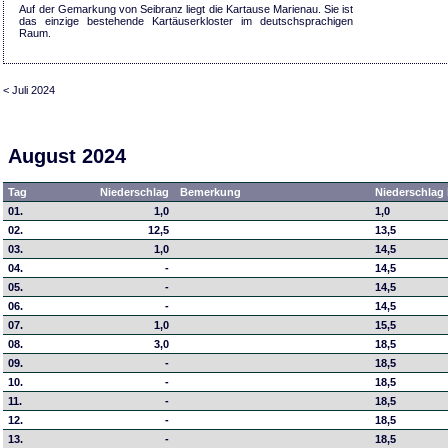
Auf der Gemarkung von Seibranz liegt die Kartause Marienau. Sie ist
das einzige bestehende Kartäuserkloster im deutschsprachigen
Raum.
< Juli 2024
August 2024
Tag
Niederschlag
Bemerkung
Niederschlag 
01.
1,0
1,0
02.
12,5
13,5
03.
1,0
14,5
04.
-
14,5
05.
-
14,5
06.
-
14,5
07.
1,0
15,5
08.
3,0
18,5
09.
-
18,5
10.
-
18,5
11.
-
18,5
12.
-
18,5
13.
-
18,5