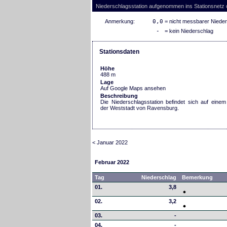
Niederschlagsstation aufgenommen ins Stationsnetz
Anmerkung:
0,0
= nicht messbarer Niede
-
= kein Niederschlag
Stationsdaten
Höhe
488 m
Lage
Auf Google Maps ansehen
Beschreibung
Die Niederschlagsstation befindet sich auf eine
der Weststadt von Ravensburg.
< Januar 2022
Februar 2022
Tag
Niederschlag
Bemerkung
01.
3,8
02.
3,2
03.
-
04.
-