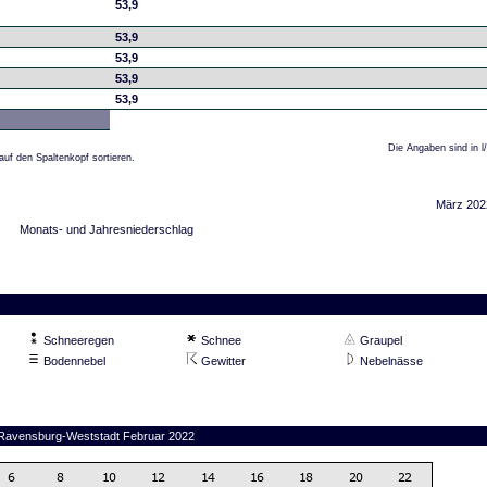
53,9
53,9
53,9
53,9
53,9
Die Angaben sind in l
auf den Spaltenkopf sortieren.
März 202
Monats- und Jahresniederschlag
Schneeregen
Schnee
Graupel
Bodennebel
Gewitter
Nebelnässe
n Ravensburg-Weststadt Februar 2022