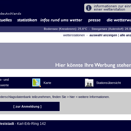
Bodensee (Kressbronn): 25,6°C
- Steegersee (Aulendorf): 26,
wetterstationen -
auswahl anzeigen
|
alle an
s- und
Karte
Stationsübersicht
swerte
iederschlagsdatenbank teilzunehmen, finden Sie >
hier
< weitere Informationen.
[ zur Anmeldung ]
eststadt
- Karl-Erb-Ring 142