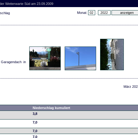
 der Wetterwarte Süd am 23.09.2009
Monat:
.
rschlag
m Garagendach in
März 202
Niederschlag kumuliert
3,8
7,0
7,0
7,0