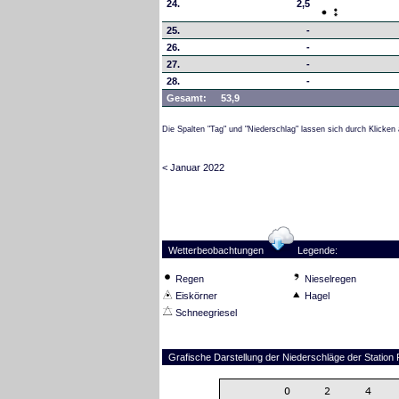
24.
2,5
25.
-
26.
-
27.
-
28.
-
Gesamt:
53,9
Die Spalten "Tag" und "Niederschlag" lassen sich durch Klicken 
< Januar 2022
Wetterbeobachtungen
Legende:
Regen
Nieselregen
Eiskörner
Hagel
Schneegriesel
Grafische Darstellung der Niederschläge der Statio