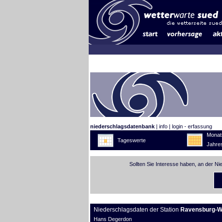
niederschlagsdatenbank
|
info
|
login - erfassung
Monat
Tageswerte
Jahre
Sollten Sie Interesse haben, an der N
Niederschlagsdaten der Station
Ravensburg-W
Hans Degerdon