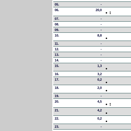
05.
-
06.
20,0
07.
-
08.
-
09.
-
10.
8,8
11.
-
12.
-
13.
-
14.
-
15.
1,3
16.
3,2
17.
0,2
18.
2,0
19.
-
20.
4,5
21.
4,2
22.
0,2
23.
-