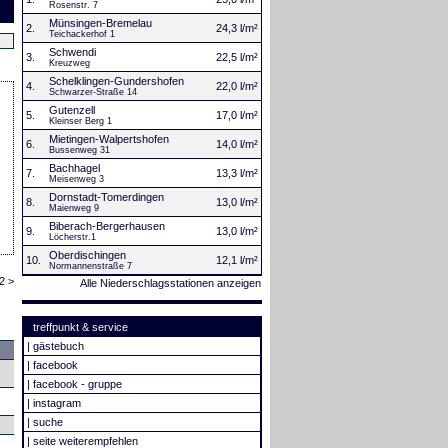
Rosenstr. 7
Münsingen-Bremelau
2.
24,3 l/m²
Teichackerhof 1
Schwendi
3.
22,5 l/m²
Kreuzweg
Schelklingen-Gundershofen
4.
22,0 l/m²
Schwarzer-Straße 14
Gutenzell
5.
17,0 l/m²
Kleinser Berg 1
Mietingen-Walpertshofen
6.
14,0 l/m²
Bussenweg 31
Bachhagel
7.
13,3 l/m²
Meisenweg 3
Dornstadt-Tomerdingen
8.
13,0 l/m²
Maienweg 9
Biberach-Bergerhausen
9.
13,0 l/m²
Löcherstr.1
Oberdischingen
10.
12,1 l/m²
Normannenstraße 7
2 >
Alle Niederschlagsstationen anzeigen
treffpunkt & service
|
gästebuch
|
facebook
|
facebook - gruppe
|
instagram
|
suche
|
seite weiterempfehlen