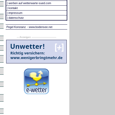
|
werben auf wetterwarte-sued.com
|
kontakt
|
impressum
|
datenschutz
Pegel Konstanz
- www.bodensee.net
--- Anzeigen --------------------------------