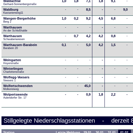
Waldachtal
1,0
1,8
7,1
1,8
9,1
-
Gerhard-Sonnenbergstraße
Waldburg
-
-
8,5
-
-
9,0
Kastanienweg11
Wangen-Bergerhöhe
1,0
0,2
9,2
4,5
6,8
-
Berg 2
Warthausen
-
-
-
-
-
-
An der Schloßhalde 
Warthausen
-
0,7
4,2
4,2
0,8
-
Schwabenwiesen 
Warthausen-Barabein
0,1
-
5,0
4,2
1,5
-
Barabein 20
Weingarten
-
-
-
-
-
-
Hoyerstraße
Winterlingen
-
-
-
-
-
-
Charlottenstraße
Wolfegg-Veesers
-
-
-
-
-
-
Veesers 1
Wolfertschwenden
-
-
45,0
-
-
-
Molkereiweg
Wolpertswende
-
-
0,9
1,8
2,2
-
Aulendorfer Str. 17
Stillgelegte Niederschlagsstationen - derzeit 
Station
Letzte Meldung
29.01.
30.01.
31.01.
01.02.