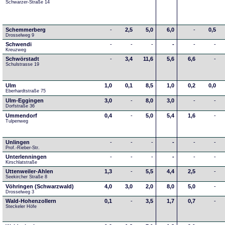
Schwarzer-Straße 14
Schemmerberg
-
2,5
5,0
6,0
-
0,5
Drosselweg 9
Schwendi
-
-
-
-
-
-
Kreuzweg
Schwörstadt
-
3,4
11,6
5,6
6,6
-
Schulstrasse 19
Ulm
1,0
0,1
8,5
1,0
0,2
0,0
Eberhardtstraße 75
Ulm-Eggingen
3,0
-
8,0
3,0
-
-
Dorfstraße 36
Ummendorf
0,4
-
5,0
5,4
1,6
-
Tulpenweg
Unlingen
-
-
-
-
-
-
Prof.-Rieber-Str.
Unterlenningen
-
-
-
-
-
-
Kirschlatstraße
Uttenweiler-Ahlen
1,3
-
5,5
4,4
2,5
-
Seekircher Straße 8
Vöhringen (Schwarzwald)
4,0
3,0
2,0
8,0
5,0
-
Drosselweg 3
Wald-Hohenzollern
0,1
-
3,5
1,7
0,7
-
Steckeler Höfe