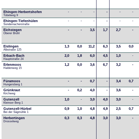
Ehingen-Herbertshofen
-
-
-
-
-
-
Tobelweg 9
Ehingen-Tiefenhülen
-
-
-
-
-
-
Sondernacherstraße
Eichstegen
-
-
3,5
1,7
2,7
-
Oberer Brühl
Eislingen
1,3
0,0
11,2
6,3
3,5
0,0
Albstraße 125
Erbach-Bach
2,0
1,8
6,0
4,5
1,0
-
Hauptstraße 24
Erlenmoos
1,2
0,0
3,6
6,7
3,2
-
Haldenweg 15
Füramoos
-
-
0,7
-
3,4
0,7
Hungersberg 1
Grünkraut
-
0,2
4,0
-
3,6
-
Kirchweg
Gutenzell
1,0
-
3,0
4,0
3,0
-
Kleinser Berg 1
Gutenzell-Hürbel
0,9
1,0
4,8
4,9
2,5
0,7
Bei der Sägmühle 1
Herbertingen
0,3
0,3
4,8
3,0
3,0
-
Drosselweg