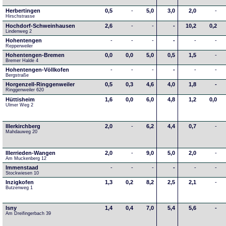
Herbertingen
0,5
-
5,0
3,0
2,0
-
Hirschstrasse
Hochdorf-Schweinhausen
2,6
-
-
-
10,2
0,2
Lindenweg 2
Hohentengen
-
-
-
-
-
-
Repperweiler
Hohentengen-Bremen
0,0
0,0
5,0
0,5
1,5
-
Bremer Halde 4
Hohentengen-Völlkofen
-
-
-
-
-
-
Bergstraße
Horgenzell-Ringgenweiler
0,5
0,3
4,6
4,0
1,8
-
Ringgenweiler 620
Hüttisheim
1,6
0,0
6,0
4,8
1,2
0,0
Ulmer Weg 2
Illerkirchberg
2,0
-
6,2
4,4
0,7
-
Mahdauweg 20
Illerrieden-Wangen
2,0
-
9,0
5,0
2,0
-
Am Muckenberg 12
Immenstaad
-
-
-
-
-
-
Stockwiesen 10
Inzigkofen
1,3
0,2
8,2
2,5
2,1
-
Butzenweg 1
Isny
1,4
0,4
7,0
5,4
5,6
-
Am Dreifingerbach 39