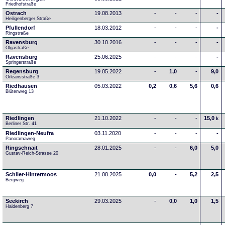
Friedhofstraße
Ostrach
19.08.2013
-
-
-
-
Heiligenberger Straße
Pfullendorf
18.03.2012
-
-
-
-
Ringstraße 
Ravensburg
30.10.2016
-
-
-
-
Olgastraße
Ravensburg
25.06.2025
-
-
-
-
Springerstraße
Regensburg
19.05.2022
-
1,0
-
9,0
Orleansstraße 3
Riedhausen
05.03.2022
0,2
0,6
5,6
0,6
Blütenweg 13
Riedlingen
21.10.2022
-
-
-
15,0
k
Berliner Str. 41
Riedlingen-Neufra
03.11.2020
-
-
-
-
Panoramaweg
Ringschnait
28.01.2025
-
-
6,0
5,0
Gustav-Reich-Strasse 20
Schlier-Hintermoos
21.08.2025
0,0
-
5,2
2,5
Bergweg
Seekirch
29.03.2025
-
0,0
1,0
1,5
Haldenberg 7