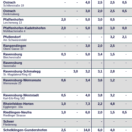
Ostrach
-
-
4,0
2,5
2,5
0,5
Schillerstraße 19
Ostrach
-
-
3,0
2,0
2,5
0,5
Denkmalweg 
Pfaffenhofen
2,0
-
5,0
3,0
0,5
-
Lerchenweg 13
Pfaffenhofen-Kadeltshofen
2,0
-
5,0
3,0
1,0
0,0
Mühlbachstraße 4
Pfullendorf
-
-
-
-
3,2
2,1
Am Schweizersbild 
Rangendingen
-
-
3,0
2,0
2,5
-
Obere Gasse 10
Ravensburg
0,3
-
5,0
3,4
1,5
-
Bleicherstraße
Ravensburg
-
-
-
-
-
-
Seestraße 
Ravensburg-Schmalegg
-
3,0
3,2
3,1
2,8
-
St.-Magdalena-Ring 42
Ravensburg-Wernsreute
0,6
-
3,4
3,6
1,2
-
Wernsreute 25
Ravensburg-Weststadt
0,5
-
4,0
3,8
3,2
-
Karl-Erb-Ring 142
Rheinfelden-Herten
1,0
-
7,3
2,2
4,8
-
Eggbergstr. 10a
Riedlingen-Neufra
1,0
-
6,0
2,0
1,5
0,5
Riedlinger Strasse
Scheer
-
-
-
-
-
-
Fliederweg
Schelklingen-Gundershofen
2,5
-
14,0
6,0
4,0
-