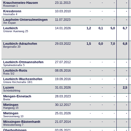
Krauchenwies-Hausen
23.11.2013
-
-
-
-
Rosenrain 1
Kressbronn
10.03.2010
-
-
-
-
Irisstraße 4
Laupheim-Untersulmetingen
11.07.2023
-
-
-
-
Am Espan
Leutkirch
14.01.2026
1,2
0,1
5,0
6,7
Unterer Auenweg 25
Leutkirch-Adrazhofen
29.03.2022
1,5
0,0
7,0
6,8
Bergstraße 20
Leutkirch-Ottmannshofen
27.07.2012
-
-
-
-
Spitalriedstraße 5
Leutkirch-Rotis
08.05.2016
-
-
-
-
Rotis 5/2
Leutkirch-Wuchzenhofen
19.09.2016
-
-
-
-
Untere Kirchstraße 18/1
Luzern
31.01.2026
-
-
-
2,5
Schönbühlring
Mengen-Ennetach
28.03.2023
-
-
-
-
Breite 
Mietingen
30.12.2017
-
-
-
-
Hangweg 15
Mietingen
25.01.2026
-
-
-
-
Seerosenweg 10
Mössingen-Bästenhardt
21.07.2014
-
-
-
-
Weissdornweg 7
Oberboihingen
03.05.2021
-
-
-
-