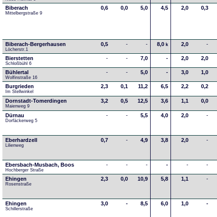
Biberach
0,6
0,0
5,0
4,5
2,0
0,3
Mittelbergstraße 9
Biberach-Bergerhausen
0,5
-
-
8,0
2,0
-
k
Löcherstr.1
Bierstetten
-
-
7,0
-
2,0
2,0
Schloßbühl 6
Bühlertal
-
-
5,0
-
3,0
1,0
Wolfinstraße 16
Burgrieden
2,3
0,1
11,2
6,5
2,2
0,2
Im Stellwinkel
Dornstadt-Tomerdingen
3,2
0,5
12,5
3,6
1,1
0,0
Maienweg 9
Dürnau
-
-
5,5
4,0
2,0
-
Dorfäckerweg 5
Eberhardzell
0,7
-
4,9
3,8
2,0
-
Lilienweg
Ebersbach-Musbach, Boos
-
-
-
-
-
-
Hochberger Straße
Ehingen
2,3
0,0
10,9
5,8
1,1
-
Rosenstraße
Ehingen
3,0
-
8,5
6,0
1,0
-
Schillerstraße