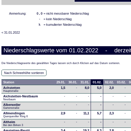
Anmerkung:
0,0
= nicht messbarer Niederschlag
-
= kein Niederschlag
k
= kumulierter Niederschlag
< 31.01.2022
Niederschlagswerte vom 01.02.2022 - derzeit
Die Niederschlagswerte des gewählten Tages lassen sich durch Klicken auf das Datum sortieren.
Nach Schneehöhe sortieren
Station
29.01.
30.01.
31.01.
01.02.
02.02.
03.02.
0
Achstetten
1,5
-
8,0
5,0
2,0
-
Hauptstraße
Aichstetten-Nestbaum
-
-
-
-
-
-
Nestbaum
Alberweiler
-
-
-
-
-
-
Gartenstraße
Allmendingen
2,9
-
11,1
5,7
2,3
-
Querqueviller Ring 6
Altheim
-
-
-
-
-
-
Bei den Birken 3
Amstetten-Reutti
3,4
-
19,2
6,3
2,8
-