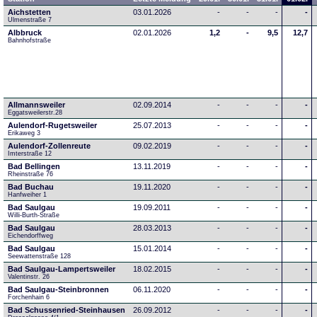
Aichstetten
03.01.2026
-
-
-
-
Ulmenstraße 7
Albbruck
02.01.2026
1,2
-
9,5
12,7
Bahnhofstraße
Allmannsweiler
02.09.2014
-
-
-
-
Eggatsweilerstr.28
Aulendorf-Rugetsweiler
25.07.2013
-
-
-
-
Erikaweg 3
Aulendorf-Zollenreute
09.02.2019
-
-
-
-
Imterstraße 12
Bad Bellingen
13.11.2019
-
-
-
-
Rheinstraße 76
Bad Buchau
19.11.2020
-
-
-
-
Hanfweiher 1
Bad Saulgau
19.09.2011
-
-
-
-
Willi-Burth-Straße
Bad Saulgau
28.03.2013
-
-
-
-
Eichendorffweg
Bad Saulgau
15.01.2014
-
-
-
-
Seewattenstraße 128
Bad Saulgau-Lampertsweiler
18.02.2015
-
-
-
-
Valentinstr. 26
Bad Saulgau-Steinbronnen
06.11.2020
-
-
-
-
Forchenhain 6
Bad Schussenried-Steinhausen
26.09.2012
-
-
-
-