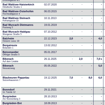
Drosselgasse 4/1
Bad Waldsee-Haisterkirch
02.07.2020
-
-
-
-
Hittelkofer Straße 1
Bad Waldsee-Osterhofen
06.03.2015
-
-
-
-
Hochwaldgasse 4
Bad Waldsee-Steinach
10.11.2013
-
-
-
-
Hofraingasse 15
Bad Wurzach-Dietmanns
19.01.2019
-
-
-
-
Postweg 5
Bad Wurzach-Haidgau
07.10.2012
-
-
-
-
Wengener Straße 5
Balzheim
22.12.2023
2,0
-
-
4,0
Hinterm Liess 19
Bergatreute
13.02.2012
-
-
-
-
Bolanden 1
Betzenweiler
05.01.2017
-
-
-
-
Offinger Straße 5
Biberach
26.11.2025
-
2,0
-
7,0
k
Auf dem Lindele
Biberach
05.05.2022
-
-
-
5,0
Neusatzweg 
Blaubeuren-Pappelau
19.12.2025
7,0
-
8,0
6,0
Sotzenhauserstr.7
Bonndorf
29.11.2021
-
-
-
-
Im Tännle 12
Burgrieden
28.10.2013
-
-
-
-
Am Nonnenberg 3
Burgrieden-Rot
18.09.2013
-
-
-
-