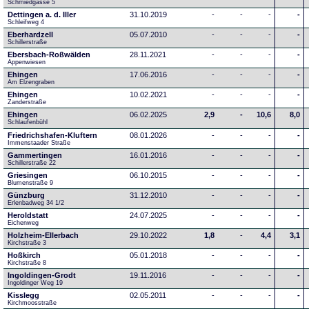
Schmiedgasse 5
Dettingen a. d. Iller
31.10.2019
-
-
-
-
Schleifweg 4
Eberhardzell
05.07.2010
-
-
-
-
Schillerstraße
Ebersbach-Roßwälden
28.11.2021
-
-
-
-
Appenwiesen
Ehingen
17.06.2016
-
-
-
-
Am Elzengraben
Ehingen
10.02.2021
-
-
-
-
Zanderstraße
Ehingen
06.02.2025
2,9
-
10,6
8,0
Schlaufenbühl
Friedrichshafen-Kluftern
08.01.2026
-
-
-
-
Immenstaader Straße
Gammertingen
16.01.2016
-
-
-
-
Schillerstraße 22
Griesingen
06.10.2015
-
-
-
-
Blumenstraße 9
Günzburg
31.12.2010
-
-
-
-
Erlenbadweg 34 1/2
Heroldstatt
24.07.2025
-
-
-
-
Eichenweg 
Holzheim-Ellerbach
29.10.2022
1,8
-
4,4
3,1
Kirchstraße 3
Hoßkirch
05.01.2018
-
-
-
-
Kirchstraße 8
Ingoldingen-Grodt
19.11.2016
-
-
-
-
Ingoldinger Weg 19
Kisslegg
02.05.2011
-
-
-
-
Kirchmoosstraße