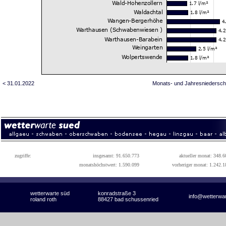
< 31.01.2022
Monats- und Jahresniedersch
zugriffe:
insgesamt: 91.650.773
aktueller monat: 348.6
monatshöchstwert: 1.590.099
vorheriger monat: 1.242.1
wetterwarte süd
konradstraße 3
info@wetterwa
roland roth
88427 bad schussenried