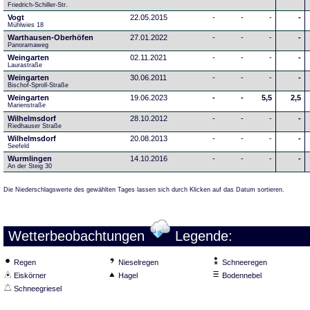
Friedrich-Schiller-Str.
Vogt
22.05.2015
-
-
-
-
Mühlwies 18
Warthausen-Oberhöfen
27.01.2022
-
-
-
-
Panoramaweg 
Weingarten
02.11.2021
-
-
-
-
Laurastraße
Weingarten
30.06.2011
-
-
-
-
Bischof-Sproll-Straße
Weingarten
19.06.2023
-
-
5,5
2,5
Marienstraße
Wilhelmsdorf
28.10.2012
-
-
-
-
Riedhauser Straße 
Wilhelmsdorf
20.08.2013
-
-
-
-
Seefeld
Wurmlingen
14.10.2016
-
-
-
-
An der Steig 30
Die Niederschlagswerte des gewählten Tages lassen sich durch Klicken auf das Datum sortieren.
Wetterbeobachtungen
Legende:
Regen
Nieselregen
Schneeregen
Eiskörner
Hagel
Bodennebel
Schneegriesel