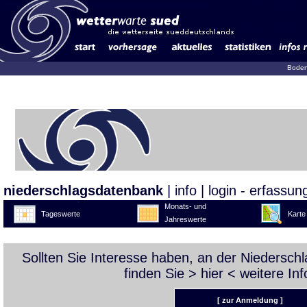
Boden
niederschlagsdatenbank
|
info
|
login - erfassun
Monats- und
Tageswerte
Karte
Jahreswerte
Sollten Sie Interesse haben, an der Niedersc
finden Sie >
hier
< weitere Inf
[ zur Anmeldung ]