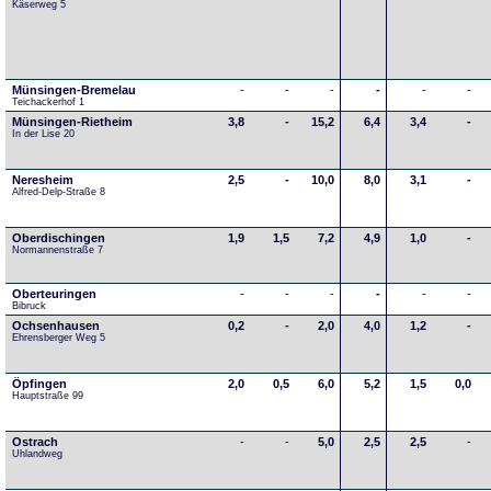
Käserweg 5
Münsingen-Bremelau
-
-
-
-
-
-
Teichackerhof 1
Münsingen-Rietheim
3,8
-
15,2
6,4
3,4
-
In der Lise 20
Neresheim
2,5
-
10,0
8,0
3,1
-
Alfred-Delp-Straße 8
Oberdischingen
1,9
1,5
7,2
4,9
1,0
-
Normannenstraße 7
Oberteuringen
-
-
-
-
-
-
Bibruck
Ochsenhausen
0,2
-
2,0
4,0
1,2
-
Ehrensberger Weg 5
Öpfingen
2,0
0,5
6,0
5,2
1,5
0,0
Hauptstraße 99
Ostrach
-
-
5,0
2,5
2,5
-
Uhlandweg