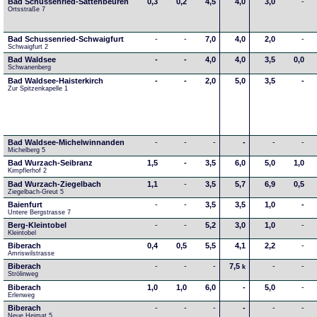
Bad Schussenried-Sattenbeuren
0,3
0,2
4,5
4,0
3,0
-
Ortsstraße 7
Bad Schussenried-Schwaigfurt
-
-
7,0
4,0
2,0
-
Schwaigfurt 2
Bad Waldsee
-
-
4,0
4,0
3,5
0,0
Schwanenberg
Bad Waldsee-Haisterkirch
-
-
2,0
5,0
3,5
-
Zur Spitzenkapelle 1
Bad Waldsee-Michelwinnanden
-
-
-
-
-
-
Michelberg 5
Bad Wurzach-Seibranz
1,5
-
3,5
6,0
5,0
1,0
Kimpflerhof 2 
Bad Wurzach-Ziegelbach
1,1
-
3,5
5,7
6,9
0,5
Ziegelbach-Greut 5
Baienfurt
-
-
3,5
3,5
1,0
-
Untere Bergstrasse 7
Berg-Kleintobel
-
-
5,2
3,0
1,0
-
Kleintobel
Biberach
0,4
0,5
5,5
4,1
2,2
-
Amriswilstrasse
Biberach
-
-
-
7,5
-
-
k
Strölinweg
Biberach
1,0
1,0
6,0
-
5,0
-
Erlenweg
Biberach
-
-
-
-
-
-
Neue Heimat 5