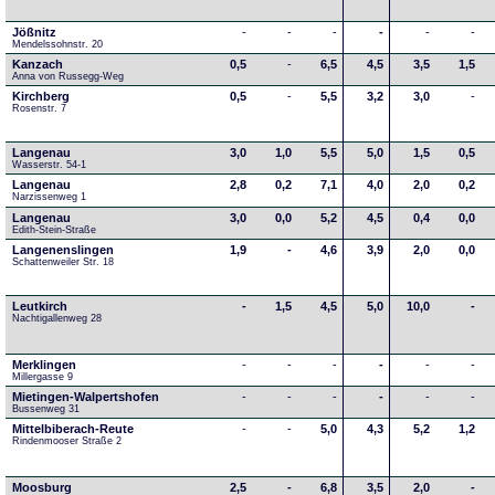
Jößnitz
-
-
-
-
-
-
Mendelssohnstr. 20
Kanzach
0,5
-
6,5
4,5
3,5
1,5
Anna von Russegg-Weg
Kirchberg
0,5
-
5,5
3,2
3,0
-
Rosenstr. 7
Langenau
3,0
1,0
5,5
5,0
1,5
0,5
Wasserstr. 54-1
Langenau
2,8
0,2
7,1
4,0
2,0
0,2
Narzissenweg 1
Langenau
3,0
0,0
5,2
4,5
0,4
0,0
Edith-Stein-Straße
Langenenslingen
1,9
-
4,6
3,9
2,0
0,0
Schattenweiler Str. 18
Leutkirch
-
1,5
4,5
5,0
10,0
-
Nachtigallenweg 28
Merklingen
-
-
-
-
-
-
Millergasse 9
Mietingen-Walpertshofen
-
-
-
-
-
-
Bussenweg 31
Mittelbiberach-Reute
-
-
5,0
4,3
5,2
1,2
Rindenmooser Straße 2
Moosburg
2,5
-
6,8
3,5
2,0
-