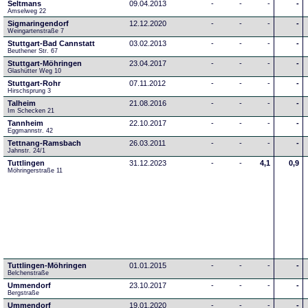
Seltmans
09.04.2013
-
-
-
-
Amselweg 22
Sigmaringendorf
12.12.2020
-
-
-
-
Weingartenstraße 7
Stuttgart-Bad Cannstatt
03.02.2013
-
-
-
-
Beuthener Str. 67
Stuttgart-Möhringen
23.04.2017
-
-
-
-
Glashütter Weg 10
Stuttgart-Rohr
07.11.2012
-
-
-
-
Hirschsprung 3
Talheim
21.08.2016
-
-
-
-
Im Schecken 21
Tannheim
22.10.2017
-
-
-
-
Eggmannstr. 42     
Tettnang-Ramsbach
26.03.2011
-
-
-
-
Jahnstr. 24/1
Tuttlingen
31.12.2023
-
-
4,1
0,9
Möhringerstraße 11
Tuttlingen-Möhringen
01.01.2015
-
-
-
-
Belchenstraße
Ummendorf
23.10.2017
-
-
-
-
Bergstraße
Ummendorf
19.01.2020
-
-
-
-