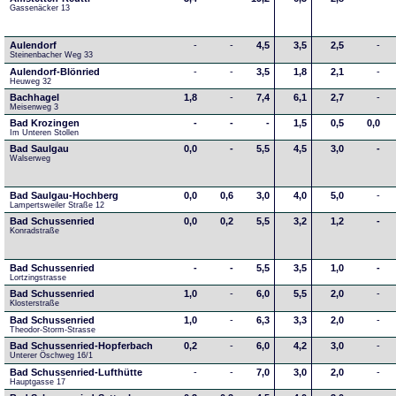
Gassenäcker 13
Aulendorf
-
-
4,5
3,5
2,5
-
Steinenbacher Weg 33
Aulendorf-Blönried
-
-
3,5
1,8
2,1
-
Heuweg 32
Bachhagel
1,8
-
7,4
6,1
2,7
-
Meisenweg 3
Bad Krozingen
-
-
-
1,5
0,5
0,0
Im Unteren Stollen
Bad Saulgau
0,0
-
5,5
4,5
3,0
-
Walserweg
Bad Saulgau-Hochberg
0,0
0,6
3,0
4,0
5,0
-
Lampertsweiler Straße 12
Bad Schussenried
0,0
0,2
5,5
3,2
1,2
-
Konradstraße
Bad Schussenried
-
-
5,5
3,5
1,0
-
Lortzingstrasse
Bad Schussenried
1,0
-
6,0
5,5
2,0
-
Klosterstraße
Bad Schussenried
1,0
-
6,3
3,3
2,0
-
Theodor-Storm-Strasse
Bad Schussenried-Hopferbach
0,2
-
6,0
4,2
3,0
-
Unterer Öschweg 16/1
Bad Schussenried-Lufthütte
-
-
7,0
3,0
2,0
-
Hauptgasse 17