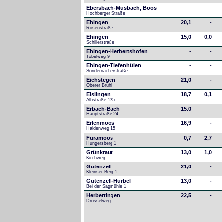
Ebersbach-Musbach, Boos
-
-
Hochberger Straße
Ehingen
20,1
-
Rosenstraße
Ehingen
15,0
0,0
Schillerstraße
Ehingen-Herbertshofen
-
-
Tobelweg 9
Ehingen-Tiefenhülen
-
-
Sondernacherstraße
Eichstegen
21,0
-
Oberer Brühl
Eislingen
18,7
0,1
Albstraße 125
Erbach-Bach
15,0
-
Hauptstraße 24
Erlenmoos
16,9
-
Haldenweg 15
Füramoos
0,7
2,7
Hungersberg 1
Grünkraut
13,0
1,0
Kirchweg
Gutenzell
21,0
-
Kleinser Berg 1
Gutenzell-Hürbel
13,0
-
Bei der Sägmühle 1
Herbertingen
22,5
-
Drosselweg