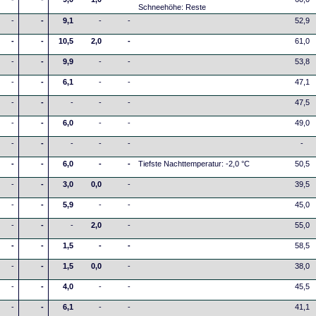
Schneehöhe: Reste
-
-
9,1
-
-
52,9
-
-
10,5
2,0
-
61,0
-
-
9,9
-
-
53,8
-
-
6,1
-
-
47,1
-
-
-
-
-
47,5
-
-
6,0
-
-
49,0
-
-
-
-
-
-
-
-
6,0
-
-
Tiefste Nachttemperatur: -2,0 °C
50,5
-
-
3,0
0,0
-
39,5
-
-
5,9
-
-
45,0
-
-
-
2,0
-
55,0
-
-
1,5
-
-
58,5
-
-
1,5
0,0
-
38,0
-
-
4,0
-
-
45,5
-
-
6,1
-
-
41,1