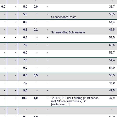
0,0
-
5,0
0,0
-
33,7
-
-
5,5
-
-
58,5
Schneehöhe: Reste
-
-
8,0
-
-
54,4
-
-
6,5
0,1
-
47,5
Schneehöhe: Schneereste
-
-
6,5
-
-
51,5
-
-
7,0
-
-
63,5
-
-
6,0
-
-
53,7
-
-
7,0
-
-
54,4
-
-
9,0
-
-
54,0
-
-
6,0
0,5
-
50,5
-
-
7,0
-
-
43,0
-
-
9,0
-
-
49,5
-
-
10,2
1,0
-
-2,3/+9,3°C, der Frühling grüßt schon
47,9
mal: Staren sind zurück, So
[weiterlesen...]
-
-
-
-
-
-
-
-
9,0
1,0
-
60,0