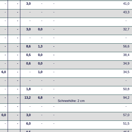
-
-
3,0
-
-
41,0
-
-
-
-
-
43,3
-
-
-
-
-
-
-
-
3,0
0,0
-
32,7
-
-
-
-
-
-
-
-
8,6
1,3
-
56,6
-
-
0,5
0,0
-
38,4
-
-
0,6
0,0
-
34,9
6,0
-
-
1,0
-
34,5
-
-
-
-
-
-
-
-
1,8
-
-
50,8
-
-
13,2
6,8
-
94,2
Schneehöhe: 2 cm
-
-
-
-
-
-
0,0
-
3,0
-
-
57,0
-
-
6,0
-
-
51,5