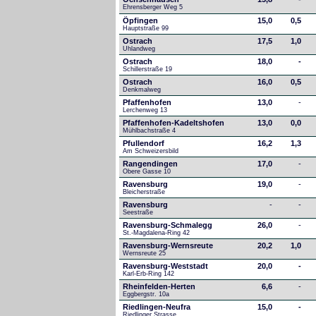
Ehrensberger Weg 5
Öpfingen
15,0
0,5
Hauptstraße 99
Ostrach
17,5
1,0
Uhlandweg
Ostrach
18,0
-
Schillerstraße 19
Ostrach
16,0
0,5
Denkmalweg 
Pfaffenhofen
13,0
-
Lerchenweg 13
Pfaffenhofen-Kadeltshofen
13,0
0,0
Mühlbachstraße 4
Pfullendorf
16,2
1,3
Am Schweizersbild 
Rangendingen
17,0
-
Obere Gasse 10
Ravensburg
19,0
-
Bleicherstraße
Ravensburg
-
-
Seestraße 
Ravensburg-Schmalegg
26,0
-
St.-Magdalena-Ring 42
Ravensburg-Wernsreute
20,2
1,0
Wernsreute 25
Ravensburg-Weststadt
20,0
-
Karl-Erb-Ring 142
Rheinfelden-Herten
6,6
-
Eggbergstr. 10a
Riedlingen-Neufra
15,0
-
Riedlinger Strasse