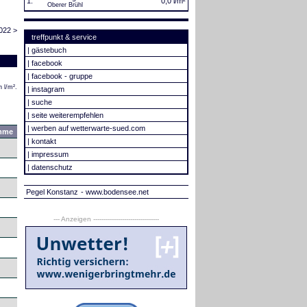
1.
0,0 l/m²
Oberer Brühl
022 >
treffpunkt & service
|
gästebuch
|
facebook
|
facebook - gruppe
 l/m².
|
instagram
|
suche
|
seite weiterempfehlen
|
werben auf wetterwarte-sued.com
mme
|
kontakt
|
impressum
|
datenschutz
Pegel Konstanz
- www.bodensee.net
--- Anzeigen --------------------------------