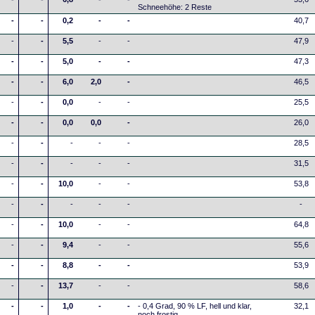
Schneehöhe: 2 Reste
-
-
0,2
-
-
40,7
-
-
5,5
-
-
47,9
-
-
5,0
-
-
47,3
-
-
6,0
2,0
-
46,5
-
-
0,0
-
-
25,5
-
-
0,0
0,0
-
26,0
-
-
-
-
-
28,5
-
-
-
-
-
31,5
-
-
10,0
-
-
53,8
-
-
-
-
-
-
-
-
10,0
-
-
64,8
-
-
9,4
-
-
55,6
-
-
8,8
-
-
53,9
-
-
13,7
-
-
58,6
-
-
1,0
-
-
- 0,4 Grad, 90 % LF, hell und klar,
32,1
noch frostig