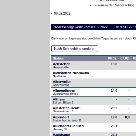
k
= kumulierter Niederschlag
< 08.02.2022
Niederschlagswerte vom 09.02.2022 - derzeit 122 St
Die Niederschlagswerte des gewählten Tages lassen sich durch Kli
Nach Schneehöhe sortieren
Station
06.02.
07.02.
08
Achstetten
10,0
-
Hauptstraße
Aichstetten-Nestbaum
-
-
Nestbaum
Alberweiler
-
-
Gartenstraße
Allmendingen
14,0
-
Querqueviller Ring 6
Altheim
-
-
Bei den Birken 3
Amstetten-Reutti
20,2
-
Gassenäcker 13
Aulendorf
19,0
0,0
Steinenbacher Weg 33
Aulendorf-Blönried
20,1
-
Heuweg 32
Bachhagel
27,4
-