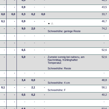
-
-
0,5
-
-
46,5
-
-
0,9
-
-
43,5
0,0
0,0
0,3
0,2
0,0
33,7
0,1
-
0,9
-
-
46,7
-
-
9,0
2,0
-
74,2
Schneehöhe: geringe Reste
-
-
-
-
-
-
-
-
-
-
-
-
-
-
6,5
-
-
52,6
-
-
5,0
-
-
Zumeist sonnig bei nahezu, am
52,6
Nachmittag, frühlinghafter
Temperatur.
Schneehöhe: Reste
-
-
-
-
-
-
-
-
3,4
0,0
-
48,8
Schneehöhe: 4 cm
0,1
-
-
2,1
-
58,1
Schneehöhe: F
-
-
0,5
0,2
-
40,2
-
-
-
-
-
-
-
-
6,8
-
-
53,6