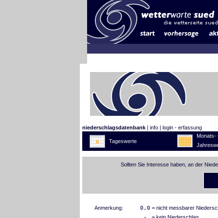
niederschlagsdatenbank
|
info
|
login - erfassung
Monats- 
Tageswerte
Jahreswe
Sollten Sie Interesse haben, an der Nied
Anmerkung:
0,0
= nicht messbarer Niedersc
-
= kein Niederschlag