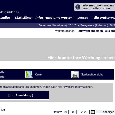
Bodensee (Kressbronn): 26,1°C
- Steegersee (Aulendorf): 26,
wetterstationen -
auswahl anzeigen
|
alle an
und
Karte
Stationsübersicht
rte
erschlagsdatenbank teilzunehmen, finden Sie >
hier
< weitere Informationen.
[ zur Anmeldung ]
hlag
Datum:
.
.