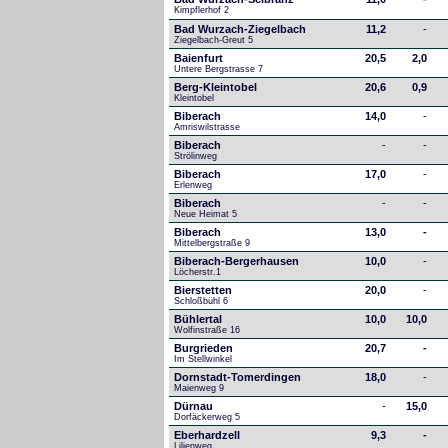
Kimpflerhof 2 
Bad Wurzach-Ziegelbach
11,2
-
Ziegelbach-Greut 5
Baienfurt
20,5
2,0
Untere Bergstrasse 7
Berg-Kleintobel
20,6
0,9
Kleintobel
Biberach
14,0
-
Amriswilstrasse
Biberach
-
-
Strölinweg
Biberach
17,0
-
Erlenweg
Biberach
-
-
Neue Heimat 5
Biberach
13,0
-
Mittelbergstraße 9
Biberach-Bergerhausen
10,0
-
Löcherstr.1
Bierstetten
20,0
-
Schloßbühl 6
Bühlertal
10,0
10,0
Wolfinstraße 16
Burgrieden
20,7
-
Im Stellwinkel
Dornstadt-Tomerdingen
18,0
-
Maienweg 9
Dürnau
-
15,0
Dorfäckerweg 5
Eberhardzell
9,3
-
Lilienweg