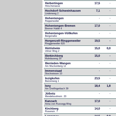
Herbertingen
17,5
-
Hirschstrasse
Hochdorf-Schweinhausen
7,1
-
Lindenweg 2
Hohentengen
-
-
Repperweiler
Hohentengen-Bremen
17,0
-
Bremer Halde 4
Hohentengen-Völlkofen
-
-
Bergstraße
Horgenzell-Ringgenweiler
19,5
-
Ringgenweiler 620
Hüttisheim
15,0
0,0
Ulmer Weg 2
Illerkirchberg
15,0
-
Mahdauweg 20
Illerrieden-Wangen
-
-
Am Muckenberg 12
Immenstaad
-
-
Stockwiesen 10
Inzigkofen
23,5
-
Butzenweg 1
Isny
18,4
1,8
Am Dreifingerbach 39
Jößnitz
-
-
Mendelssohnstr. 20
Kanzach
17,0
-
Anna von Russegg-Weg
Kirchberg
14,0
-
Rosenstr. 7