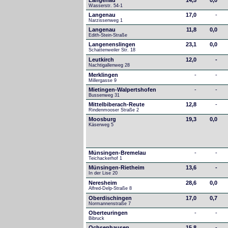
Langenau
14,5
0,0
Wasserstr. 54-1
Langenau
17,0
-
Narzissenweg 1
Langenau
11,8
0,0
Edith-Stein-Straße
Langenenslingen
23,1
0,0
Schattenweiler Str. 18
Leutkirch
12,0
-
Nachtigallenweg 28
Merklingen
-
-
Millergasse 9
Mietingen-Walpertshofen
-
-
Bussenweg 31
Mittelbiberach-Reute
12,8
-
Rindenmooser Straße 2
Moosburg
19,3
0,0
Käserweg 5
Münsingen-Bremelau
-
-
Teichackerhof 1
Münsingen-Rietheim
13,6
-
In der Lise 20
Neresheim
28,6
0,0
Alfred-Delp-Straße 8
Oberdischingen
17,0
0,7
Normannenstraße 7
Oberteuringen
-
-
Bibruck
Ochsenhausen
15,8
-