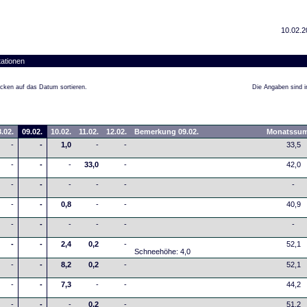
10.02.2
ationen
cken auf das Datum sortieren.
Die Angaben sind in
.02.
09.02.
10.02.
11.02.
12.02.
Bemerkung 09.02.
Monatssu
-
-
1,0
-
-
33,5
-
-
-
33,0
-
42,0
-
-
-
-
-
-
-
-
0,8
-
-
40,9
-
-
-
-
-
-
-
-
2,4
0,2
-
52,1
Schneehöhe: 4,0
-
-
8,2
0,2
-
52,1
-
-
7,3
-
-
44,2
-
-
-
0,2
-
51,2