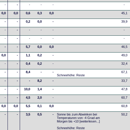
-
-
-
-
-
-
0,0
0,0
0,6
0,3
0,0
45,1
-
-
0,2
0,0
-
39,9
-
-
-
-
-
-
-
-
-
-
-
-
-
-
5,7
0,0
0,0
46,5
0,0
-
1,1
0,2
-
49,0
-
-
0,4
0,2
-
32,4
-
-
8,4
-
-
67,1
Schneehöhe: Reste
-
-
-
8,2
-
33,7
-
-
10,0
1,4
-
47,8
-
-
4,5
2,0
-
60,7
0,0
0,0
5,5
0,1
0,0
60,8
-
-
3,5
0,5
-
Sonne bis zum Abwinken bei
50,2
Temperaturen von -4 Grad am
Morgen bis +10
[weiterlesen...]
Schneehöhe: Reste