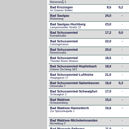
Meisenweg 3
Bad Krozingen
8,5
0,2
Im Unteren Stollen
Bad Saulgau
24,0
-
Walserweg
Bad Saulgau-Hochberg
23,0
-
Lampertsweiler Straße 12
Bad Schussenried
17,2
0,0
Konradstraße
Bad Schussenried
22,0
-
Lortzingstrasse
Bad Schussenried
20,0
-
Klosterstraße
Bad Schussenried
18,5
-
Theodor-Storm-Strasse
Bad Schussenried-Hopferbach
18,0
-
Unterer Öschweg 16/1
Bad Schussenried-Lufthütte
21,0
-
Hauptgasse 17
Bad Schussenried-Sattenbeuren
16,0
0,3
Ortsstraße 7
Bad Schussenried-Schwaigfurt
17,0
-
Schwaigfurt 2
Bad Waldsee
15,0
-
Schwanenberg
Bad Waldsee-Haisterkirch
10,6
-
Zur Spitzenkapelle 1
Bad Waldsee-Michelwinnanden
-
-
Michelberg 5
Bad Wurzach-Seibranz
11,0
-