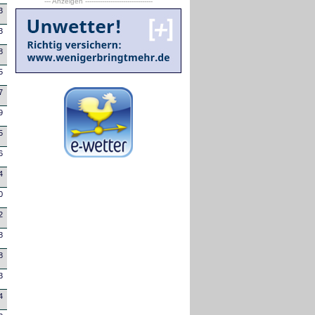
--- Anzeigen --------------------------------
3
3
8
5
7
9
5
6
4
0
2
8
8
3
4