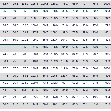
32,7
79,1
114,9
125,4
100,2
158,1
78,1
68,0
72,7
75,3
1000,
25,0
80,0
105,5
148,0
76,0
138,5
83,5
76,0
80,5
80,2
983,
29,0
78,5
106,9
100,1
119,5
160,5
75,2
56,3
61,5
66,5
942,
28,0
66,0
102,0
130,0
50,5
76,0
74,0
48,0
63,0
77,0
792,
29,0
60,3
69,7
97,5
59,7
158,2
99,3
72,5
59,0
73,0
861,
26,4
80,2
101,1
99,1
55,5
131,4
104,3
69,1
60,5
66,8
873,
-
-
55,0
74,5
78,5
166,5
94,0
62,5
57,5
73,0
661,
24,2
76,5
78,0
88,0
72,0
138,5
109,5
84,2
68,9
78,7
915,
30,1
75,8
88,5
118,8
82,0
132,3
119,6
89,6
76,3
85,0
983,
27,5
87,0
87,0
140,5
75,5
162,5
119,0
71,0
70,0
106,0
1050,
7,3
90,0
83,1
121,3
56,3
126,5
121,4
56,2
56,1
86,5
896,
41,9
76,4
134,6
109,9
73,3
142,3
92,7
69,2
50,4
67,8
935,
44,0
80,5
113,5
111,5
70,5
142,0
84,0
78,5
47,3
70,0
923,
42,5
73,0
128,5
95,5
81,8
114,8
113,5
82,7
53,5
43,5
904,
60,5
71,8
121,8
74,5
39,0
118,2
85,2
88,3
70,1
2,0
742,