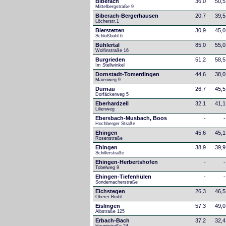
Biberach
36,0
50,5
Mittelbergstraße 9
Biberach-Bergerhausen
20,7
39,5
Löcherstr.1
Bierstetten
30,9
45,0
Schloßbühl 6
Bühlertal
85,0
55,0
Wolfinstraße 16
Burgrieden
51,2
58,5
Im Stellwinkel
Dornstadt-Tomerdingen
44,6
38,0
Maienweg 9
Dürnau
26,7
45,5
Dorfäckerweg 5
Eberhardzell
32,1
41,1
Lilienweg
Ebersbach-Musbach, Boos
-
-
Hochberger Straße
Ehingen
45,6
45,1
Rosenstraße
Ehingen
38,9
39,9
Schillerstraße
Ehingen-Herbertshofen
-
-
Tobelweg 9
Ehingen-Tiefenhülen
-
-
Sondernacherstraße
Eichstegen
26,3
46,5
Oberer Brühl
Eislingen
57,3
49,0
Albstraße 125
Erbach-Bach
37,2
32,4