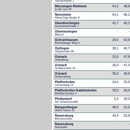
Teichackerhof 1
Münsingen-Rietheim
54,2
48,8
In der Lise 20
Neresheim
54,1
58,1
Alfred-Delp-Straße 8
Oberdischingen
41,7
40,2
Normannenstraße 7
Oberteuringen
-
-
Bibruck
Ochsenhausen
20,6
53,6
Ehrensberger Weg 5
Öpfingen
38,1
40,7
Hauptstraße 99
Ostrach
32,6
47,9
Uhlandweg
Ostrach
26,0
47,3
Schillerstraße 19
Ostrach
35,0
46,5
Denkmalweg 
Pfaffenhofen
24,0
25,5
Lerchenweg 13
Pfaffenhofen-Kadeltshofen
33,0
26,0
Mühlbachstraße 4
Pfullendorf
5,3
28,5
Am Schweizersbild 
Rangendingen
40,5
31,5
Obere Gasse 10
Ravensburg
42,4
53,8
Bleicherstraße
Ravensburg
-
-
Seestraße 