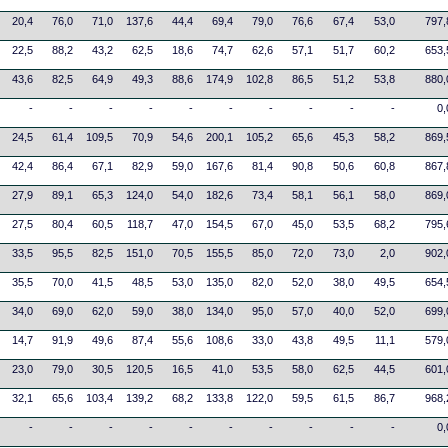
20,4
76,0
71,0
137,6
44,4
69,4
79,0
76,6
67,4
53,0
797,
22,5
88,2
43,2
62,5
18,6
74,7
62,6
57,1
51,7
60,2
653,
43,6
82,5
64,9
49,3
88,6
174,9
102,8
86,5
51,2
53,8
880,
-
-
-
-
-
-
-
-
-
-
0,
24,5
61,4
109,5
70,9
54,6
200,1
105,2
65,6
45,3
58,2
869,
42,4
86,4
67,1
82,9
59,0
167,6
81,4
90,8
50,6
60,8
867,
27,9
89,1
65,3
124,0
54,0
182,6
73,4
58,1
56,1
58,0
869,
27,5
80,4
60,5
118,7
47,0
154,5
67,0
45,0
53,5
68,2
795,
33,5
95,5
82,5
151,0
70,5
155,5
85,0
72,0
73,0
2,0
902,
35,5
70,0
41,5
48,5
53,0
135,0
82,0
52,0
38,0
49,5
654,
34,0
69,0
62,0
59,0
38,0
134,0
95,0
57,0
40,0
52,0
699,
14,7
91,9
49,6
87,4
55,6
108,6
33,0
43,8
49,5
11,1
579,
23,0
79,0
30,5
120,5
16,5
41,0
53,5
58,0
62,5
44,5
601,
32,1
65,6
103,4
139,2
68,2
133,8
122,0
59,5
61,5
86,7
968,
-
-
-
-
-
-
-
-
-
-
0,