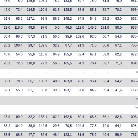
43,0
75,0
126,5
107,1
78,2
133,5
89,7
75,0
61,8
75,0
951,
42,0
72,4
114,5
110,9
61,5
128,5
88,6
85,1
59,7
70,2
893,
31,6
65,2
117,1
99,8
88,2
148,2
64,8
54,2
55,2
63,0
863,
19,0
118,0
49,5
97,0
0,0
46,5
112,0
145,5
171,0
80,0
978,
60,4
86,3
87,3
71,5
56,6
95,9
102,6
92,8
60,7
54,6
878,
28,2
100,4
29,7
109,5
32,2
87,7
91,3
71,3
58,6
67,1
758,
43,8
54,6
95,6
113,6
94,9
155,9
59,4
67,1
59,9
62,2
879,
28,2
72,8
110,0
72,3
56,5
165,5
84,3
70,4
59,7
71,3
864,
-
-
-
-
-
-
-
-
-
-
0,
33,1
78,8
65,1
106,3
40,8
163,0
76,6
93,4
53,4
64,2
865,
32,1
55,0
61,1
65,8
39,5
153,1
67,0
84,2
39,4
41,6
717,
-
-
-
-
-
-
-
-
-
-
0,
-
-
-
-
-
-
-
-
-
-
0,
23,9
89,9
82,2
158,1
102,2
162,8
80,4
65,8
86,1
82,6
1006,
38,2
104,9
88,0
142,5
29,6
70,5
104,8
77,5
72,0
64,1
898,
33,5
66,8
47,7
82,6
48,4
123,1
81,6
75,2
49,4
59,9
737,