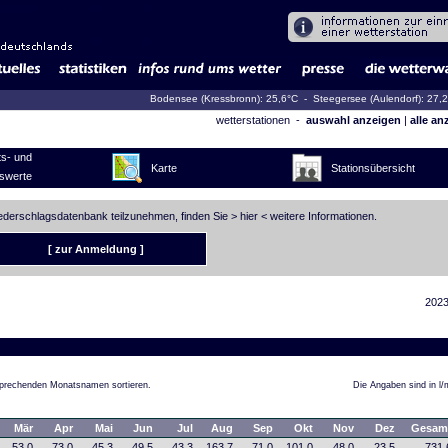
Bodensee (Kressbronn): 25,6°C
- Steegersee (Aulendorf): 27,
wetterstationen -
auswahl anzeigen
|
alle an
s- und
Karte
Stationsübersicht
swerte
iederschlagsdatenbank teilzunehmen, finden Sie >
hier
< weitere Informationen.
[ zur Anmeldung ]
2023
tsprechenden Monatsnamen sortieren.
Die Angaben sind in l/
Mär
Apr
Mai
Jun
Jul
Aug
Sep
Okt
Nov
Dez
Gesam
53,0
73,0
45,3
49,5
43,3
163,7
71,0
101,0
48,0
23,5
731,