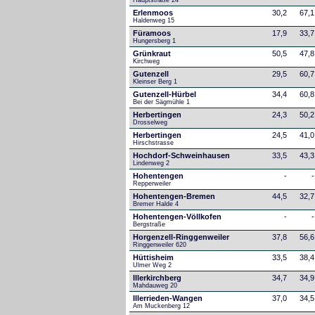
Hauptstraße 24
Erlenmoos
30,2
67,1
Haldenweg 15
Füramoos
17,9
33,7
Hungersberg 1
Grünkraut
50,5
47,8
Kirchweg
Gutenzell
29,5
60,7
Kleinser Berg 1
Gutenzell-Hürbel
34,4
60,8
Bei der Sägmühle 1
Herbertingen
24,3
50,2
Drosselweg
Herbertingen
24,5
41,0
Hirschstrasse
Hochdorf-Schweinhausen
33,5
43,3
Lindenweg 2
Hohentengen
-
-
Repperweiler
Hohentengen-Bremen
44,5
32,7
Bremer Halde 4
Hohentengen-Völlkofen
-
-
Bergstraße
Horgenzell-Ringgenweiler
37,8
56,6
Ringgenweiler 620
Hüttisheim
33,5
38,4
Ulmer Weg 2
Illerkirchberg
34,7
34,9
Mahdauweg 20
Illerrieden-Wangen
37,0
34,5
Am Muckenberg 12