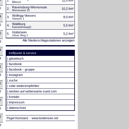
1.
11,0 l/m²
Bibruck
Ravensburg-Wernsreute
0
2.
10,2 l/m²
Wernsreute 25
Wolfegg-Veesers
4
3.
8,0 l/m²
Veesers 1
Waldburg
6
4.
5,5 l/m²
Kastanienweg11
Hüttisheim
6
5.
5,2 l/m²
Ulmer Weg 2
Alle Niederschlagsstationen anzeigen
8
4
treffpunkt & service
9
|
gästebuch
|
facebook
1
|
facebook - gruppe
|
instagram
3
|
suche
0
|
seite weiterempfehlen
|
werben auf wetterwarte-sued.com
7
|
kontakt
0
|
impressum
|
datenschutz
6
2
Pegel Konstanz
- www.bodensee.net
8