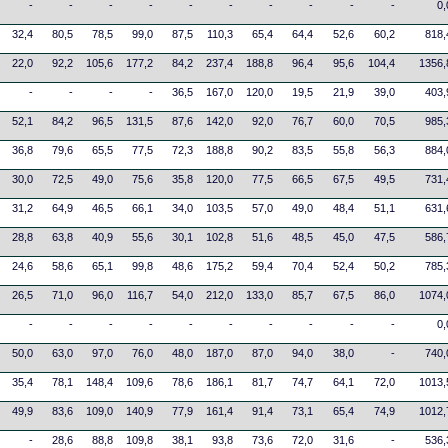
-
-
-
-
-
-
-
-
-
-
0,
32,4
80,5
78,5
99,0
87,5
110,3
65,4
64,4
52,6
60,2
818,
22,0
92,2
105,6
177,2
84,2
237,4
188,8
96,4
95,6
104,4
1356,
-
-
-
-
36,5
167,0
120,0
19,5
21,9
39,0
403,
52,1
84,2
96,5
131,5
87,6
142,0
92,0
76,7
60,0
70,5
985,
36,8
79,6
65,5
77,5
72,3
188,8
90,2
83,5
55,8
56,3
884,
30,0
72,5
49,0
75,6
35,8
120,0
77,5
66,5
67,5
49,5
731,
31,2
64,9
46,5
66,1
34,0
103,5
57,0
49,0
48,4
51,1
631,
28,8
63,8
40,9
55,6
30,1
102,8
51,6
48,5
45,0
47,5
586,
24,6
58,6
65,1
99,8
48,6
175,2
59,4
70,4
52,4
50,2
785,
26,5
71,0
96,0
116,7
54,0
212,0
133,0
85,7
67,5
86,0
1074,
-
-
-
-
-
-
-
-
-
-
0,
50,0
63,0
97,0
76,0
48,0
187,0
87,0
94,0
38,0
-
740,
35,4
78,1
148,4
109,6
78,6
186,1
81,7
74,7
64,1
72,0
1013,
49,9
83,6
109,0
140,9
77,9
161,4
91,4
73,1
65,4
74,9
1012,
-
28,6
88,8
109,8
38,1
93,8
73,6
72,0
31,6
-
536,