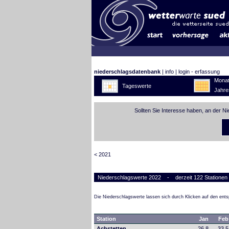
niederschlagsdatenbank
|
info
|
login - erfassung
Monat
Tageswerte
Jahre
Sollten Sie Interesse haben, an der N
< 2021
Niederschlagswerte 2022 - derzeit 122 Stationen
Die Niederschlagswerte lassen sich durch Klicken auf den en
Station
Jan
Feb
Achstetten
26,8
33,5