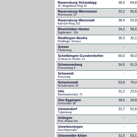
Ravensburg-Schmalegg
38,0
64,8
St.-Magdalena-Ring 42
Ravensburg-Wernsreute
33,2
55,6
Wernsreute 25
Ravensburg-Weststadt
38,4
53,9
Karl-Erb-Ring 142
Rheinfelden-Herten
34,2
58,6
Eggbergstr. 10a
Riedlingen-Neufra
30,3
32,1
Riedlinger Strasse
Scheer
-
-
Fliederweg
Schelklingen-Gundershofen
60,0
55,0
Schwarzer-Straße 14
Schemmerberg
34,5
51,3
Drosselweg 9
Schwendi
-
-
Kreuzweg
Schwörstadt
53,8
75,0
Schulstrasse 19
Ulm
31,2
23,5
Eberhardtstraße 75
Ulm-Eggingen
39,0
28,8
Dorfstraße 36
Ummendorf
33,7
52,6
Tulpenweg
Unlingen
-
-
Prof.-Rieber-Str.
Unterlenningen
-
-
Kirschlatstraße
Uttenweiler-Ahlen
31,5
53,1