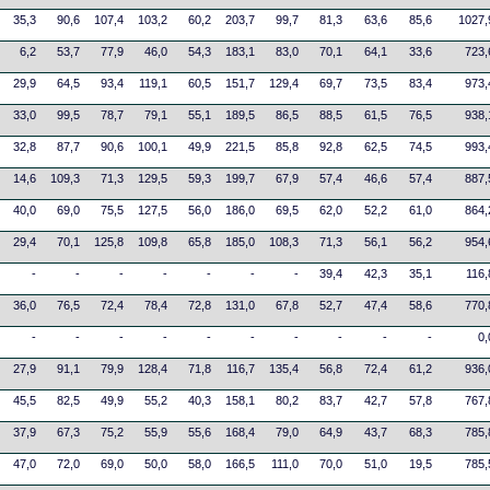
35,3
90,6
107,4
103,2
60,2
203,7
99,7
81,3
63,6
85,6
1027,
6,2
53,7
77,9
46,0
54,3
183,1
83,0
70,1
64,1
33,6
723,
29,9
64,5
93,4
119,1
60,5
151,7
129,4
69,7
73,5
83,4
973,
33,0
99,5
78,7
79,1
55,1
189,5
86,5
88,5
61,5
76,5
938,
32,8
87,7
90,6
100,1
49,9
221,5
85,8
92,8
62,5
74,5
993,
14,6
109,3
71,3
129,5
59,3
199,7
67,9
57,4
46,6
57,4
887,
40,0
69,0
75,5
127,5
56,0
186,0
69,5
62,0
52,2
61,0
864,
29,4
70,1
125,8
109,8
65,8
185,0
108,3
71,3
56,1
56,2
954,
-
-
-
-
-
-
-
39,4
42,3
35,1
116,
36,0
76,5
72,4
78,4
72,8
131,0
67,8
52,7
47,4
58,6
770,
-
-
-
-
-
-
-
-
-
-
0,
27,9
91,1
79,9
128,4
71,8
116,7
135,4
56,8
72,4
61,2
936,
45,5
82,5
49,9
55,2
40,3
158,1
80,2
83,7
42,7
57,8
767,
37,9
67,3
75,2
55,9
55,6
168,4
79,0
64,9
43,7
68,3
785,
47,0
72,0
69,0
50,0
58,0
166,5
111,0
70,0
51,0
19,5
785,