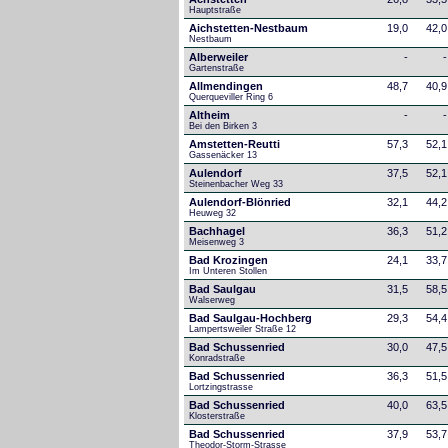
Hauptstraße
Aichstetten-Nestbaum
19,0
42,0
Nestbaum
Alberweiler
-
-
Gartenstraße
Allmendingen
48,7
40,9
Querqueviller Ring 6
Altheim
-
-
Bei den Birken 3
Amstetten-Reutti
57,3
52,1
Gassenäcker 13
Aulendorf
37,5
52,1
Steinenbacher Weg 33
Aulendorf-Blönried
32,1
44,2
Heuweg 32
Bachhagel
36,3
51,2
Meisenweg 3
Bad Krozingen
24,1
33,7
Im Unteren Stollen
Bad Saulgau
31,5
58,5
Walserweg
Bad Saulgau-Hochberg
29,3
54,4
Lampertsweiler Straße 12
Bad Schussenried
30,0
47,5
Konradstraße
Bad Schussenried
36,3
51,5
Lortzingstrasse
Bad Schussenried
40,0
63,5
Klosterstraße
Bad Schussenried
37,9
53,7
Theodor-Storm-Strasse