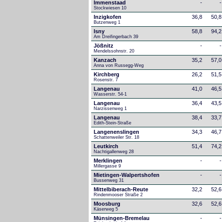
Immenstaad
-
-
Stockwiesen 10
Inzigkofen
36,8
50,8
Butzenweg 1
Isny
58,8
94,2
Am Dreifingerbach 39
Jößnitz
-
-
Mendelssohnstr. 20
Kanzach
35,2
57,0
Anna von Russegg-Weg
Kirchberg
26,2
51,5
Rosenstr. 7
Langenau
41,0
46,5
Wasserstr. 54-1
Langenau
36,4
43,5
Narzissenweg 1
Langenau
38,4
33,7
Edith-Stein-Straße
Langenenslingen
34,3
46,7
Schattenweiler Str. 18
Leutkirch
51,4
74,2
Nachtigallenweg 28
Merklingen
-
-
Millergasse 9
Mietingen-Walpertshofen
-
-
Bussenweg 31
Mittelbiberach-Reute
32,2
52,6
Rindenmooser Straße 2
Moosburg
32,6
52,6
Käserweg 5
Münsingen-Bremelau
-
-