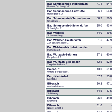
Bad Schussenried-Hopferbach
41,4
54,4
Unterer Öschweg 16/1
Bad Schussenried-Lufthütte
36,1
54,0
Hauptgasse 17
Bad Schussenried-Sattenbeuren
38,3
50,5
Ortsstraße 7
Bad Schussenried-Schwaigfurt
35,0
43,0
Schwaigfurt 2
Bad Waldsee
34,0
49,5
Schwanenberg
Bad Waldsee-Haisterkirch
31,6
47,9
Zur Spitzenkapelle 1
Bad Waldsee-Michelwinnanden
-
-
Michelberg 5
Bad Wurzach-Seibranz
37,1
60,0
Kimpflerhof 2 
Bad Wurzach-Ziegelbach
32,5
52,9
Ziegelbach-Greut 5
Baienfurt
43,0
61,0
Untere Bergstrasse 7
Berg-Kleintobel
37,7
53,8
Kleintobel
Biberach
30,2
47,1
Amriswilstrasse
Biberach
34,5
47,5
Strölinweg
Biberach
26,0
49,0
Erlenweg
Biberach
11,0
-
Neue Heimat 5