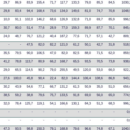
29,7
86,9
83,9
155,4
71,7
117,7
133,3
79,0
85,3
84,5
1030,
29,8
83,4
94,4
168,4
73,6
134,0
149,6
81,0
74,7
70,8
1048,
10,0
91,1
102,0
146,2
68,6
126,9
132,8
71,0
69,7
85,9
996,
30,7
80,0
51,4
77,6
28,9
77,0
159,3
89,9
87,7
70,1
845,
24,0
48,7
76,7
121,2
40,4
187,2
77,6
71,7
57,1
42,7
809,
-
-
47,5
82,0
82,2
121,0
61,2
50,1
42,7
31,8
518,
35,5
79,5
90,0
106,5
47,0
82,0
82,5
88,0
71,5
62,0
859,
41,2
78,8
113,7
80,9
66,2
168,7
65,5
93,5
70,5
73,8
938,
29,0
65,5
114,5
90,2
79,0
255,5
49,5
120,0
53,0
66,0
922,
27,6
100,0
45,8
90,4
22,4
82,0
144,4
106,4
108,6
86,8
943,
30,2
43,9
54,6
77,1
66,7
131,2
61,3
50,9
35,0
51,0
656,
38,5
59,2
38,8
79,6
75,7
133,5
91,8
69,0
56,0
65,0
774,
32,0
78,4
125,7
119,1
54,1
166,6
130,1
84,3
51,3
68,3
996,
-
-
-
-
-
-
-
-
-
-
0,
-
-
-
-
-
-
-
-
-
-
0,
47,3
93,5
98,8
150,3
79,1
168,8
79,6
96,6
74,8
67,1
1040,