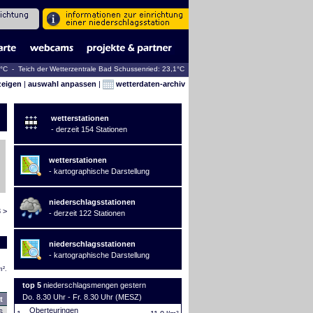
2°C - Teich der Wetterzentrale Bad Schussenried: 23,1°C
zeigen
|
auswahl anpassen
|
wetterdaten-archiv
wetterstationen
- derzeit 154 Stationen
wetterstationen
- kartographische Darstellung
niederschlagsstationen
 >
- derzeit 122 Stationen
niederschlagsstationen
- kartographische Darstellung
m².
top 5
niederschlagsmengen gestern
Do. 8.30 Uhr - Fr. 8.30 Uhr (MESZ)
t
Oberteuringen
6