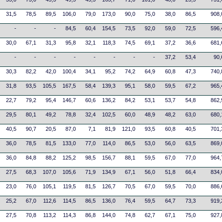
31,5
78,5
89,5
106,0
79,0
173,0
90,0
75,0
38,0
86,5
908,
-
-
-
84,5
60,4
154,5
73,5
92,0
59,0
72,5
596,
30,0
67,1
31,3
95,8
32,1
118,3
74,5
69,1
37,2
36,6
681,
-
-
-
-
-
-
-
-
37,2
53,4
90,
30,3
82,2
42,0
100,4
34,1
95,2
74,2
64,9
60,8
47,3
740,
31,8
93,5
105,5
167,5
58,4
139,3
95,1
58,0
59,5
67,2
965,
22,7
79,2
95,4
146,7
60,6
136,2
84,2
53,1
53,7
54,8
862,
29,5
80,1
49,2
78,8
32,4
102,5
60,0
48,9
48,2
63,0
680,
40,5
90,7
20,5
87,0
7,1
81,9
121,0
93,5
60,8
40,5
701,
36,0
78,5
81,5
133,0
77,0
114,0
86,5
53,0
56,0
63,5
869,
36,0
84,8
88,2
125,2
98,5
156,7
88,1
59,5
67,0
77,0
964,
27,5
68,3
107,0
105,6
71,9
134,9
67,1
56,0
51,8
66,4
834,
23,0
76,0
105,1
119,5
81,5
126,7
70,5
67,0
59,5
70,0
886,
25,2
67,0
112,6
114,5
86,5
136,0
76,4
59,5
64,7
73,3
919,
27,5
70,8
113,2
114,3
86,8
144,0
74,8
62,7
67,1
75,0
927,