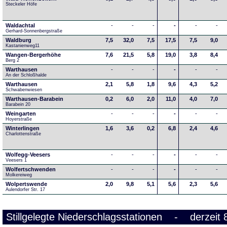
Steckeler Höfe
Waldachtal
-
-
-
-
-
-
Gerhard-Sonnenbergstraße
Waldburg
7,5
32,0
7,5
17,5
7,5
9,0
Kastanienweg11
Wangen-Bergerhöhe
7,6
21,5
5,8
19,0
3,8
8,4
Berg 2
Warthausen
-
-
-
-
-
-
An der Schloßhalde 
Warthausen
2,1
5,8
1,8
9,6
4,3
5,2
Schwabenwiesen 
Warthausen-Barabein
0,2
6,0
2,0
11,0
4,0
7,0
Barabein 20
Weingarten
-
-
-
-
-
-
Hoyerstraße
Winterlingen
1,6
3,6
0,2
6,8
2,4
4,6
Charlottenstraße
Wolfegg-Veesers
-
-
-
-
-
-
Veesers 1
Wolfertschwenden
-
-
-
-
-
-
Molkereiweg
Wolpertswende
2,0
9,8
5,1
5,6
2,3
5,6
Aulendorfer Str. 17
Stillgelegte Niederschlagsstationen - derzeit 