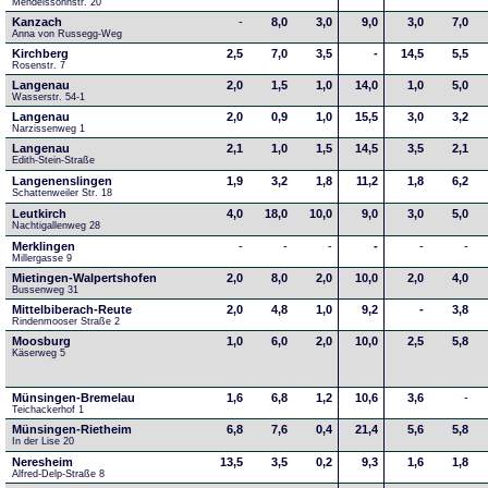
Mendelssohnstr. 20
Kanzach
-
8,0
3,0
9,0
3,0
7,0
Anna von Russegg-Weg
Kirchberg
2,5
7,0
3,5
-
14,5
5,5
Rosenstr. 7
Langenau
2,0
1,5
1,0
14,0
1,0
5,0
Wasserstr. 54-1
Langenau
2,0
0,9
1,0
15,5
3,0
3,2
Narzissenweg 1
Langenau
2,1
1,0
1,5
14,5
3,5
2,1
Edith-Stein-Straße
Langenenslingen
1,9
3,2
1,8
11,2
1,8
6,2
Schattenweiler Str. 18
Leutkirch
4,0
18,0
10,0
9,0
3,0
5,0
Nachtigallenweg 28
Merklingen
-
-
-
-
-
-
Millergasse 9
Mietingen-Walpertshofen
2,0
8,0
2,0
10,0
2,0
4,0
Bussenweg 31
Mittelbiberach-Reute
2,0
4,8
1,0
9,2
-
3,8
Rindenmooser Straße 2
Moosburg
1,0
6,0
2,0
10,0
2,5
5,8
Käserweg 5
Münsingen-Bremelau
1,6
6,8
1,2
10,6
3,6
-
Teichackerhof 1
Münsingen-Rietheim
6,8
7,6
0,4
21,4
5,6
5,8
In der Lise 20
Neresheim
13,5
3,5
0,2
9,3
1,6
1,8
Alfred-Delp-Straße 8