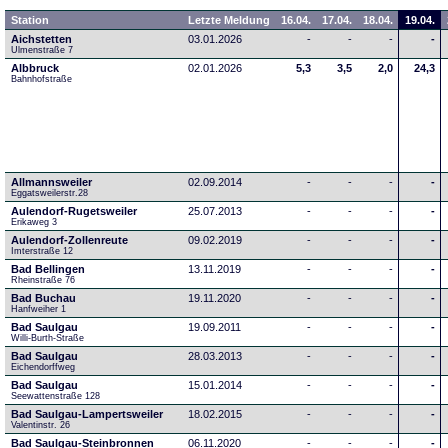
Station
Letzte Meldung
16.04.
17.04.
18.04.
19.04.
Aichstetten
03.01.2026
-
-
-
-
Ulmenstraße 7
Albbruck
02.01.2026
5,3
3,5
2,0
24,3
Bahnhofstraße
Allmannsweiler
02.09.2014
-
-
-
-
Eggatsweilerstr.28
Aulendorf-Rugetsweiler
25.07.2013
-
-
-
-
Erikaweg 3
Aulendorf-Zollenreute
09.02.2019
-
-
-
-
Imterstraße 12
Bad Bellingen
13.11.2019
-
-
-
-
Rheinstraße 76
Bad Buchau
19.11.2020
-
-
-
-
Hanfweiher 1
Bad Saulgau
19.09.2011
-
-
-
-
Willi-Burth-Straße
Bad Saulgau
28.03.2013
-
-
-
-
Eichendorffweg
Bad Saulgau
15.01.2014
-
-
-
-
Seewattenstraße 128
Bad Saulgau-Lampertsweiler
18.02.2015
-
-
-
-
Valentinstr. 26
Bad Saulgau-Steinbronnen
06.11.2020
-
-
-
-