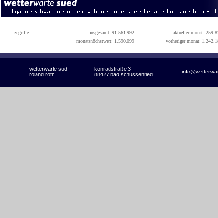
zugriffe:
insgesamt: 91.561.992
aktueller monat: 259.8
monatshöchstwert: 1.590.099
vorheriger monat: 1.242.1
wetterwarte süd
konradstraße 3
info@wetterwa
roland roth
88427 bad schussenried