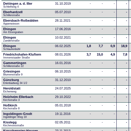
Dettingen a. d. Iller
31.10.2019
-
-
-
-
Schleifweg 4
Eberhardzell
05.07.2010
-
-
-
-
Schillerstraße
Ebersbach-Roßwälden
28.11.2021
-
-
-
-
Appenwiesen
Ehingen
17.06.2016
-
-
-
-
Am Elzengraben
Ehingen
10.02.2021
-
-
-
-
Zanderstraße
Ehingen
06.02.2025
1,8
7,7
0,9
18,9
Schlaufenbühl
Friedrichshafen-Kluftern
08.01.2026
3,7
15,0
4,9
7,8
Immenstaader Straße
Gammertingen
16.01.2016
-
-
-
-
Schillerstraße 22
Griesingen
06.10.2015
-
-
-
-
Blumenstraße 9
Günzburg
31.12.2010
-
-
-
-
Erlenbadweg 34 1/2
Heroldstatt
24.07.2025
-
-
-
-
Eichenweg 
Holzheim-Ellerbach
29.10.2022
-
-
-
-
Kirchstraße 3
Hoßkirch
05.01.2018
-
-
-
-
Kirchstraße 8
Ingoldingen-Grodt
19.11.2016
-
-
-
-
Ingoldinger Weg 19
Kisslegg
02.05.2011
-
-
-
-
Kirchmoosstraße
Krauchenwies-Hausen
23.11.2013
-
-
-
-