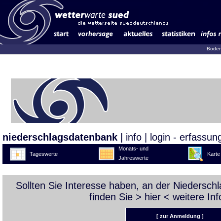
Boden
niederschlagsdatenbank
|
info
|
login - erfassun
Monats- und
Tageswerte
Karte
Jahreswerte
Sollten Sie Interesse haben, an der Niedersc
finden Sie >
hier
< weitere Inf
[ zur Anmeldung ]