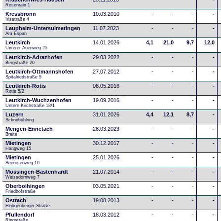
Rosenrain 1
Kressbronn
10.03.2010
-
-
-
-
Irisstraße 4
Laupheim-Untersulmetingen
11.07.2023
-
-
-
-
Am Espan
Leutkirch
14.01.2026
4,1
21,0
9,7
12,0
Unterer Auenweg 25
Leutkirch-Adrazhofen
29.03.2022
-
-
-
-
Bergstraße 20
Leutkirch-Ottmannshofen
27.07.2012
-
-
-
-
Spitalriedstraße 5
Leutkirch-Rotis
08.05.2016
-
-
-
-
Rotis 5/2
Leutkirch-Wuchzenhofen
19.09.2016
-
-
-
-
Untere Kirchstraße 18/1
Luzern
31.01.2026
4,4
12,1
8,7
-
Schönbühlring
Mengen-Ennetach
28.03.2023
-
-
-
-
Breite 
Mietingen
30.12.2017
-
-
-
-
Hangweg 15
Mietingen
25.01.2026
-
-
-
-
Seerosenweg 10
Mössingen-Bästenhardt
21.07.2014
-
-
-
-
Weissdornweg 7
Oberboihingen
03.05.2021
-
-
-
-
Friedhofstraße
Ostrach
19.08.2013
-
-
-
-
Heiligenberger Straße
Pfullendorf
18.03.2012
-
-
-
-
Ringstraße 