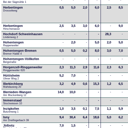
Bei der Sägmühle 1
Herbertingen
0,5
5,0
2,0
6,0
2,5
8,5
Drosselweg
Herbertingen
2,5
3,5
3,0
6,0
-
9,0
Hirschstrasse
Hochdorf-Schweinhausen
-
-
-
-
28,3
-
Lindenweg 2
Hohentengen
-
2,0
-
5,0
2,0
5,0
Repperweiler
Hohentengen-Bremen
0,5
5,0
0,2
8,0
3,0
7,0
Bremer Halde 4
Hohentengen-Völlkofen
-
-
-
-
-
-
Bergstraße
Horgenzell-Ringgenweiler
2,3
11,3
2,9
11,6
2,3
6,3
Ringgenweiler 620
Hüttisheim
5,2
7,0
-
-
-
-
Ulmer Weg 2
Illerkirchberg
3,2
4,9
0,6
15,3
1,2
6,5
Mahdauweg 20
Illerrieden-Wangen
14,0
10,0
-
-
-
-
Am Muckenberg 12
Immenstaad
-
-
-
-
-
-
Stockwiesen 10
Inzigkofen
1,0
3,5
0,1
7,5
1,1
5,9
Butzenweg 1
Isny
9,4
30,4
6,4
18,6
5,0
6,2
Am Dreifingerbach 39
Jößnitz
7,0
1,5
-
-
-
-