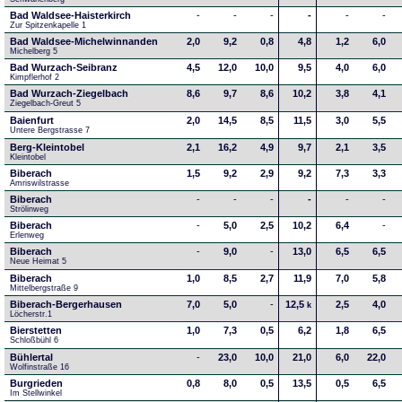
Bad Waldsee-Haisterkirch
-
-
-
-
-
-
Zur Spitzenkapelle 1
Bad Waldsee-Michelwinnanden
2,0
9,2
0,8
4,8
1,2
6,0
Michelberg 5
Bad Wurzach-Seibranz
4,5
12,0
10,0
9,5
4,0
6,0
Kimpflerhof 2 
Bad Wurzach-Ziegelbach
8,6
9,7
8,6
10,2
3,8
4,1
Ziegelbach-Greut 5
Baienfurt
2,0
14,5
8,5
11,5
3,0
5,5
Untere Bergstrasse 7
Berg-Kleintobel
2,1
16,2
4,9
9,7
2,1
3,5
Kleintobel
Biberach
1,5
9,2
2,9
9,2
7,3
3,3
Amriswilstrasse
Biberach
-
-
-
-
-
-
Strölinweg
Biberach
-
5,0
2,5
10,2
6,4
-
Erlenweg
Biberach
-
9,0
-
13,0
6,5
6,5
Neue Heimat 5
Biberach
1,0
8,5
2,7
11,9
7,0
5,8
Mittelbergstraße 9
Biberach-Bergerhausen
7,0
5,0
-
12,5
2,5
4,0
k
Löcherstr.1
Bierstetten
1,0
7,3
0,5
6,2
1,8
6,5
Schloßbühl 6
Bühlertal
-
23,0
10,0
21,0
6,0
22,0
Wolfinstraße 16
Burgrieden
0,8
8,0
0,5
13,5
0,5
6,5
Im Stellwinkel