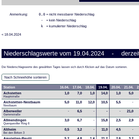
Anmerkung:
0,0
= nicht messbarer Niederschlag
-
= kein Niederschlag
k
= kumulierter Niederschlag
< 18.04.2024
Niederschlagswerte vom 19.04.2024 - derzeit
Die Niederschlagswerte des gewählten Tages lassen sich durch Klicken auf das Datum sortieren.
Nach Schneehöhe sortieren
Station
16.04.
17.04.
18.04.
19.04.
20.04.
21.04.
2
Achstetten
1,0
7,0
1,0
14,0
1,0
5,0
Hauptstraße
Aichstetten-Nestbaum
5,0
11,0
12,0
10,5
5,5
-
Nestbaum
Alberweiler
-
6,5
-
-
-
21,0
Gartenstraße
Allmendingen
3,0
6,7
-
15,8
2,5
2,9
Querqueviller Ring 6
Altheim
0,5
3,2
-
11,0
4,5
-
Bei den Birken 3
Amstetten-Reutti
5,2
4,8
1,4
21,2
2,6
3,2