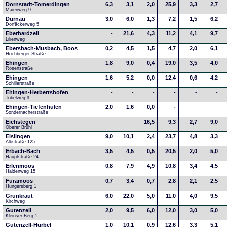
Dornstadt-Tomerdingen
6,3
3,1
2,0
25,9
3,3
2,7
Maienweg 9
Dürnau
3,0
6,0
1,3
7,2
1,5
6,2
Dorfäckerweg 5
Eberhardzell
-
21,6
4,3
11,2
4,1
9,7
Lilienweg
Ebersbach-Musbach, Boos
0,2
4,5
1,5
4,7
2,0
6,1
Hochberger Straße
Ehingen
1,8
9,0
0,4
19,0
3,5
4,0
Rosenstraße
Ehingen
1,6
5,2
0,0
12,4
0,6
4,2
Schillerstraße
Ehingen-Herbertshofen
-
-
-
-
-
-
Tobelweg 9
Ehingen-Tiefenhülen
2,0
1,6
0,0
-
-
-
Sondernacherstraße
Eichstegen
-
-
16,5
9,3
2,7
9,0
Oberer Brühl
Eislingen
9,0
10,1
2,4
23,7
4,8
3,3
Albstraße 125
Erbach-Bach
3,5
4,5
0,5
20,5
2,0
5,0
Hauptstraße 24
Erlenmoos
0,8
7,9
4,9
10,8
3,4
4,5
Haldenweg 15
Füramoos
0,7
3,4
0,7
2,8
2,1
2,5
Hungersberg 1
Grünkraut
6,0
22,0
5,0
11,0
4,0
9,5
Kirchweg
Gutenzell
2,0
9,5
6,0
12,0
3,0
5,0
Kleinser Berg 1
Gutenzell-Hürbel
1,0
10,1
0,9
12,6
3,3
5,1