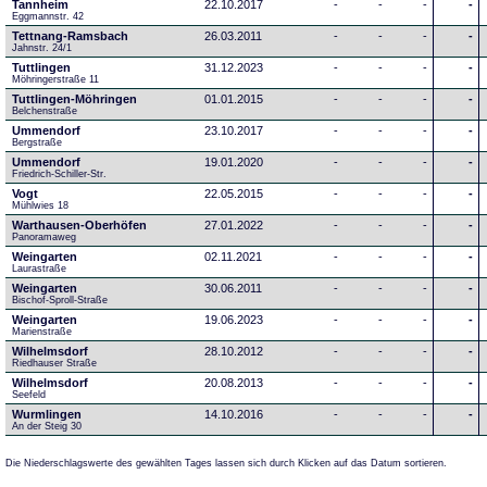
Tannheim
22.10.2017
-
-
-
-
Eggmannstr. 42     
Tettnang-Ramsbach
26.03.2011
-
-
-
-
Jahnstr. 24/1
Tuttlingen
31.12.2023
-
-
-
-
Möhringerstraße 11
Tuttlingen-Möhringen
01.01.2015
-
-
-
-
Belchenstraße
Ummendorf
23.10.2017
-
-
-
-
Bergstraße
Ummendorf
19.01.2020
-
-
-
-
Friedrich-Schiller-Str.
Vogt
22.05.2015
-
-
-
-
Mühlwies 18
Warthausen-Oberhöfen
27.01.2022
-
-
-
-
Panoramaweg 
Weingarten
02.11.2021
-
-
-
-
Laurastraße
Weingarten
30.06.2011
-
-
-
-
Bischof-Sproll-Straße
Weingarten
19.06.2023
-
-
-
-
Marienstraße
Wilhelmsdorf
28.10.2012
-
-
-
-
Riedhauser Straße 
Wilhelmsdorf
20.08.2013
-
-
-
-
Seefeld
Wurmlingen
14.10.2016
-
-
-
-
An der Steig 30
Die Niederschlagswerte des gewählten Tages lassen sich durch Klicken auf das Datum sortieren.