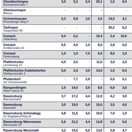
Oberdischingen
3,0
5,2
0,4
20,1
1,5
8,4
Normannenstraße 7
Oberteuringen
-
-
-
-
-
-
Bibruck
Ochsenhausen
0,3
5,9
3,0
2,0
14,0
4,1
Ehrensberger Weg 5
Öpfingen
-
-
-
-
25,2
6,2
Hauptstraße 99
Ostrach
0,4
5,2
-
10,4
2,4
10,0
Uhlandweg
Ostrach
0,5
4,0
1,0
8,5
2,8
6,0
Schillerstraße 19
Ostrach
1,0
1,0
7,0
5,0
8,0
1,0
Denkmalweg 
Pfaffenhofen
4,0
2,0
-
11,0
3,0
2,0
Lerchenweg 13
Pfaffenhofen-Kadeltshofen
5,0
2,0
3,0
14,0
1,0
6,0
Mühlbachstraße 4
Pfullendorf
-
7,7
2,9
-
5,5
5,1
Am Schweizersbild 
Rangendingen
1,0
14,0
3,0
8,5
6,0
3,5
Obere Gasse 10
Ravensburg
3,7
17,2
4,4
12,0
4,2
3,0
Bleicherstraße
Ravensburg
3,0
19,0
5,0
15,0
3,5
4,0
Seestraße 
Ravensburg-Schmalegg
4,8
11,5
3,5
10,0
7,0
1,0
St.-Magdalena-Ring 42
Ravensburg-Wernsreute
5,6
21,2
4,4
12,8
1,8
5,6
Wernsreute 25
Ravensburg-Weststadt
3,2
14,0
5,0
13,0
2,8
4,7