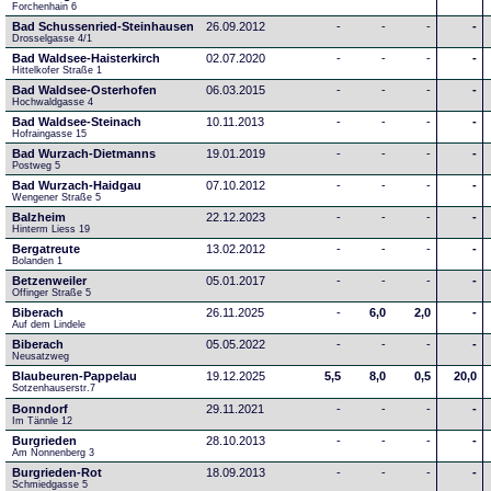
Forchenhain 6
Bad Schussenried-Steinhausen
26.09.2012
-
-
-
-
Drosselgasse 4/1
Bad Waldsee-Haisterkirch
02.07.2020
-
-
-
-
Hittelkofer Straße 1
Bad Waldsee-Osterhofen
06.03.2015
-
-
-
-
Hochwaldgasse 4
Bad Waldsee-Steinach
10.11.2013
-
-
-
-
Hofraingasse 15
Bad Wurzach-Dietmanns
19.01.2019
-
-
-
-
Postweg 5
Bad Wurzach-Haidgau
07.10.2012
-
-
-
-
Wengener Straße 5
Balzheim
22.12.2023
-
-
-
-
Hinterm Liess 19
Bergatreute
13.02.2012
-
-
-
-
Bolanden 1
Betzenweiler
05.01.2017
-
-
-
-
Offinger Straße 5
Biberach
26.11.2025
-
6,0
2,0
-
Auf dem Lindele
Biberach
05.05.2022
-
-
-
-
Neusatzweg 
Blaubeuren-Pappelau
19.12.2025
5,5
8,0
0,5
20,0
Sotzenhauserstr.7
Bonndorf
29.11.2021
-
-
-
-
Im Tännle 12
Burgrieden
28.10.2013
-
-
-
-
Am Nonnenberg 3
Burgrieden-Rot
18.09.2013
-
-
-
-
Schmiedgasse 5