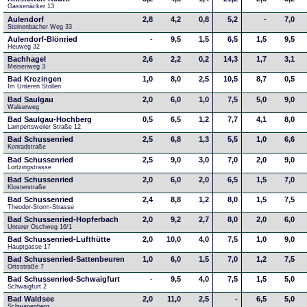
Gassenäcker 13
Aulendorf
2,8
4,2
0,8
5,2
-
7,0
Steinenbacher Weg 33
Aulendorf-Blönried
-
9,5
1,5
6,5
1,5
9,5
Heuweg 32
Bachhagel
2,6
2,2
0,2
14,3
1,7
3,1
Meisenweg 3
Bad Krozingen
1,0
8,0
2,5
10,5
8,7
0,5
Im Unteren Stollen
Bad Saulgau
2,0
6,0
1,0
7,5
5,0
9,0
Walserweg
Bad Saulgau-Hochberg
0,5
6,5
1,2
7,7
4,1
8,0
Lampertsweiler Straße 12
Bad Schussenried
2,5
6,8
1,3
5,5
1,0
6,6
Konradstraße
Bad Schussenried
2,5
9,0
3,0
7,0
2,0
9,0
Lortzingstrasse
Bad Schussenried
2,0
6,0
2,0
6,5
1,5
7,0
Klosterstraße
Bad Schussenried
2,4
8,8
1,2
8,0
1,5
7,5
Theodor-Storm-Strasse
Bad Schussenried-Hopferbach
2,0
9,2
2,7
8,0
2,0
6,0
Unterer Öschweg 16/1
Bad Schussenried-Lufthütte
2,0
10,0
4,0
7,5
1,0
9,0
Hauptgasse 17
Bad Schussenried-Sattenbeuren
1,0
6,0
1,5
7,0
1,2
7,5
Ortsstraße 7
Bad Schussenried-Schwaigfurt
-
9,5
4,0
7,5
1,5
5,0
Schwaigfurt 2
Bad Waldsee
2,0
11,0
2,5
-
6,5
5,0
Schwanenberg