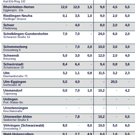
Karl-Erb-Ring 142
Rheinfelden-Herten
12,0
12,0
1,5
9,0
4,5
5,5
Eggbergstr. 10a
Riedlingen-Neufra
0,1
3,5
1,0
9,0
2,0
5,0
Riedlinger Strasse
Scheer
-
4,0
-
8,0
2,0
4,0
Fliederweg
Schelklingen-Gundershofen
7,0
7,0
-
24,0
6,0
2,0
Schwarzer-Straße 14
Schemmerberg
-
7,0
2,0
10,0
3,0
3,0
Drosselweg 9
Schwendi
5,0
3,0
0,0
12,0
2,0
4,0
Kreuzweg
Schwörstadt
8,4
6,4
-
9,4
0,8
3,6
Schulstrasse 19
Ulm
3,2
1,1
0,8
11,5
3,2
2,3
Eberhardtstraße 75
Ulm-Eggingen
5,5
4,0
-
-
20,5
-
Dorfstraße 36
Ummendorf
0,0
7,0
1,0
10,2
-
4,2
Tulpenweg
Unlingen
-
-
-
-
-
-
Prof.-Rieber-Str.
Unterlenningen
-
-
-
-
-
-
Kirschlatstraße
Uttenweiler-Ahlen
-
7,8
-
10,2
-
5,5
Seekircher Straße 8
Vöhringen (Schwarzwald)
8,0
-
8,0
10,0
5,0
6,0
Drosselweg 3
Wald-Hohenzollern
0,1
2,7
4,9
6,0
1,0
5,5