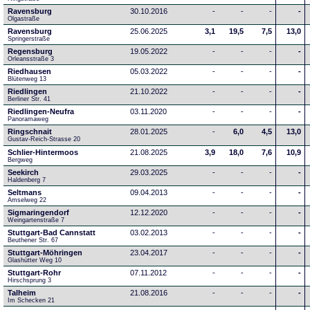
Ravensburg
30.10.2016
-
-
-
-
Olgastraße
Ravensburg
25.06.2025
3,1
19,5
7,5
13,0
Springerstraße
Regensburg
19.05.2022
-
-
-
-
Orleansstraße 3
Riedhausen
05.03.2022
-
-
-
-
Blütenweg 13
Riedlingen
21.10.2022
-
-
-
-
Berliner Str. 41
Riedlingen-Neufra
03.11.2020
-
-
-
-
Panoramaweg
Ringschnait
28.01.2025
-
6,0
4,5
13,0
Gustav-Reich-Strasse 20
Schlier-Hintermoos
21.08.2025
3,9
18,0
7,6
10,9
Bergweg
Seekirch
29.03.2025
-
-
-
-
Haldenberg 7
Seltmans
09.04.2013
-
-
-
-
Amselweg 22
Sigmaringendorf
12.12.2020
-
-
-
-
Weingartenstraße 7
Stuttgart-Bad Cannstatt
03.02.2013
-
-
-
-
Beuthener Str. 67
Stuttgart-Möhringen
23.04.2017
-
-
-
-
Glashütter Weg 10
Stuttgart-Rohr
07.11.2012
-
-
-
-
Hirschsprung 3
Talheim
21.08.2016
-
-
-
-
Im Schecken 21