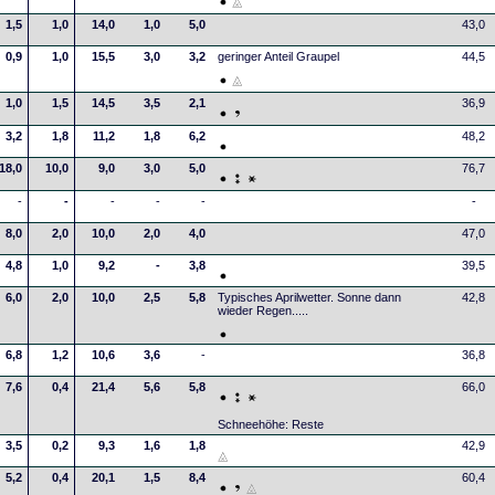
1,5
1,0
14,0
1,0
5,0
43,0
0,9
1,0
15,5
3,0
3,2
geringer Anteil Graupel
44,5
1,0
1,5
14,5
3,5
2,1
36,9
3,2
1,8
11,2
1,8
6,2
48,2
18,0
10,0
9,0
3,0
5,0
76,7
-
-
-
-
-
-
8,0
2,0
10,0
2,0
4,0
47,0
4,8
1,0
9,2
-
3,8
39,5
6,0
2,0
10,0
2,5
5,8
Typisches Aprilwetter. Sonne dann
42,8
wieder Regen.....
6,8
1,2
10,6
3,6
-
36,8
7,6
0,4
21,4
5,6
5,8
66,0
Schneehöhe: Reste
3,5
0,2
9,3
1,6
1,8
42,9
5,2
0,4
20,1
1,5
8,4
60,4