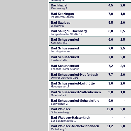
Heuweg 32
Bachhagel
4,5
2,6
Meisenweg 3
Bad Krozingen
7,0
1,0
Im Unteren Stollen
Bad Saulgau
5,5
2,0
Walserweg
Bad Saulgau-Hochberg
8,0
0,5
Lampertsweiler Straße 12
Bad Schussenried
6,6
2,5
Konradstraße
Bad Schussenried
7,0
2,5
Lortzingstrasse
Bad Schussenried
7,0
2,0
Klosterstraße
Bad Schussenried
7,2
2,4
Theodor-Storm-Strasse
Bad Schussenried-Hopferbach
7,7
2,0
Unterer Öschweg 16/1
Bad Schussenried-Lufthütte
9,0
2,0
Hauptgasse 17
Bad Schussenried-Sattenbeuren
9,0
1,0
Ortsstraße 7
Bad Schussenried-Schwaigfurt
9,0
-
Schwaigfurt 2
Bad Waldsee
12,0
2,0
Schwanenberg
Bad Waldsee-Haisterkirch
-
-
Zur Spitzenkapelle 1
Bad Waldsee-Michelwinnanden
11,2
2,0
Michelberg 5