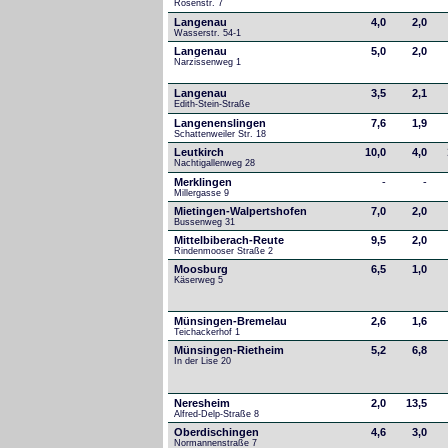
Rosenstr. 7
Langenau
4,0
2,0
Wasserstr. 54-1
Langenau
5,0
2,0
Narzissenweg 1
Langenau
3,5
2,1
Edith-Stein-Straße
Langenenslingen
7,6
1,9
Schattenweiler Str. 18
Leutkirch
10,0
4,0
Nachtigallenweg 28
Merklingen
-
-
Millergasse 9
Mietingen-Walpertshofen
7,0
2,0
Bussenweg 31
Mittelbiberach-Reute
9,5
2,0
Rindenmooser Straße 2
Moosburg
6,5
1,0
Käserweg 5
Münsingen-Bremelau
2,6
1,6
Teichackerhof 1
Münsingen-Rietheim
5,2
6,8
In der Lise 20
Neresheim
2,0
13,5
Alfred-Delp-Straße 8
Oberdischingen
4,6
3,0
Normannenstraße 7