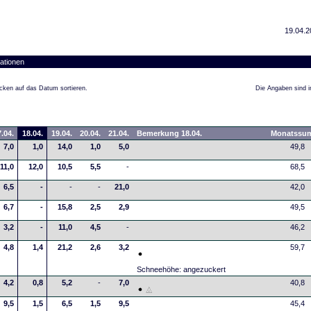
19.04.2
ationen
cken auf das Datum sortieren.
Die Angaben sind in
.04.
18.04.
19.04.
20.04.
21.04.
Bemerkung 18.04.
Monatssu
7,0
1,0
14,0
1,0
5,0
49,8
11,0
12,0
10,5
5,5
-
68,5
6,5
-
-
-
21,0
42,0
6,7
-
15,8
2,5
2,9
49,5
3,2
-
11,0
4,5
-
46,2
4,8
1,4
21,2
2,6
3,2
59,7
Schneehöhe: angezuckert
4,2
0,8
5,2
-
7,0
40,8
9,5
1,5
6,5
1,5
9,5
45,4