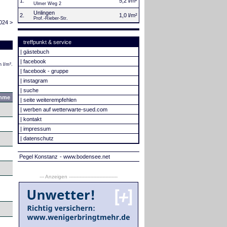
1.
5,2 l/m²
Ulmer Weg 2
Unlingen
2.
1,0 l/m²
Prof.-Rieber-Str.
024 >
treffpunkt & service
|
gästebuch
|
facebook
 l/m².
|
facebook - gruppe
|
instagram
|
suche
mme
|
seite weiterempfehlen
|
werben auf wetterwarte-sued.com
|
kontakt
|
impressum
|
datenschutz
Pegel Konstanz
- www.bodensee.net
--- Anzeigen --------------------------------