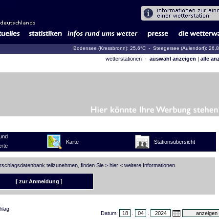
Bodensee (Kressbronn): 25,6°C
- Steegersee (Aulendorf): 26,
wetterstationen -
auswahl anzeigen
|
alle an
und
Karte
Stationsübersicht
rte
erschlagsdatenbank teilzunehmen, finden Sie >
hier
< weitere Informationen.
[ zur Anmeldung ]
hlag
Datum:
.
.