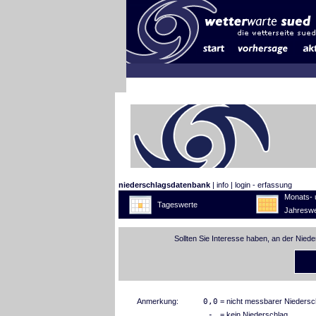
niederschlagsdatenbank
|
info
|
login - erfassung
Monats- 
Tageswerte
Jahreswe
Sollten Sie Interesse haben, an der Nied
Anmerkung:
0,0
= nicht messbarer Niedersc
-
= kein Niederschlag