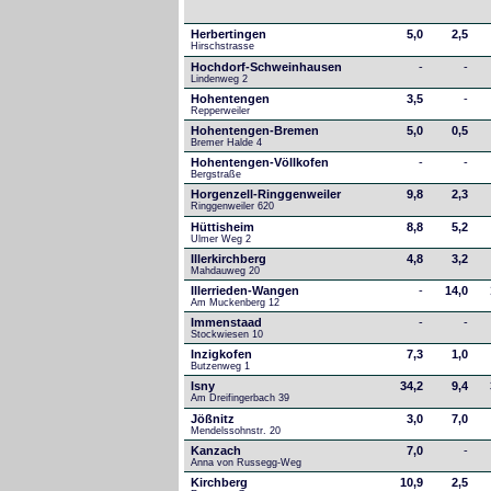
Herbertingen
5,0
2,5
Hirschstrasse
Hochdorf-Schweinhausen
-
-
Lindenweg 2
Hohentengen
3,5
-
Repperweiler
Hohentengen-Bremen
5,0
0,5
Bremer Halde 4
Hohentengen-Völlkofen
-
-
Bergstraße
Horgenzell-Ringgenweiler
9,8
2,3
Ringgenweiler 620
Hüttisheim
8,8
5,2
Ulmer Weg 2
Illerkirchberg
4,8
3,2
Mahdauweg 20
Illerrieden-Wangen
-
14,0
Am Muckenberg 12
Immenstaad
-
-
Stockwiesen 10
Inzigkofen
7,3
1,0
Butzenweg 1
Isny
34,2
9,4
Am Dreifingerbach 39
Jößnitz
3,0
7,0
Mendelssohnstr. 20
Kanzach
7,0
-
Anna von Russegg-Weg
Kirchberg
10,9
2,5