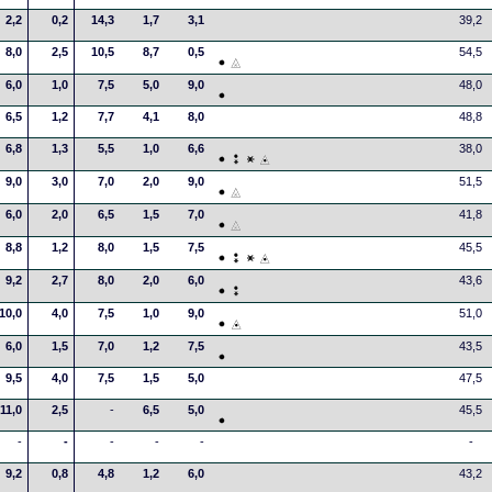
2,2
0,2
14,3
1,7
3,1
39,2
8,0
2,5
10,5
8,7
0,5
54,5
6,0
1,0
7,5
5,0
9,0
48,0
6,5
1,2
7,7
4,1
8,0
48,8
6,8
1,3
5,5
1,0
6,6
38,0
9,0
3,0
7,0
2,0
9,0
51,5
6,0
2,0
6,5
1,5
7,0
41,8
8,8
1,2
8,0
1,5
7,5
45,5
9,2
2,7
8,0
2,0
6,0
43,6
10,0
4,0
7,5
1,0
9,0
51,0
6,0
1,5
7,0
1,2
7,5
43,5
9,5
4,0
7,5
1,5
5,0
47,5
11,0
2,5
-
6,5
5,0
45,5
-
-
-
-
-
-
9,2
0,8
4,8
1,2
6,0
43,2