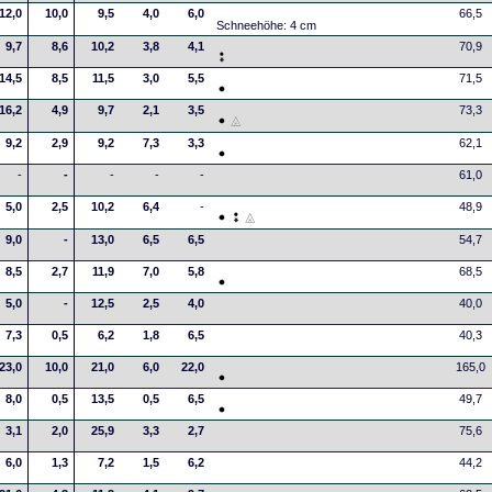
12,0
10,0
9,5
4,0
6,0
66,5
Schneehöhe: 4 cm
9,7
8,6
10,2
3,8
4,1
70,9
14,5
8,5
11,5
3,0
5,5
71,5
16,2
4,9
9,7
2,1
3,5
73,3
9,2
2,9
9,2
7,3
3,3
62,1
-
-
-
-
-
61,0
5,0
2,5
10,2
6,4
-
48,9
9,0
-
13,0
6,5
6,5
54,7
8,5
2,7
11,9
7,0
5,8
68,5
5,0
-
12,5
2,5
4,0
40,0
7,3
0,5
6,2
1,8
6,5
40,3
23,0
10,0
21,0
6,0
22,0
165,0
8,0
0,5
13,5
0,5
6,5
49,7
3,1
2,0
25,9
3,3
2,7
75,6
6,0
1,3
7,2
1,5
6,2
44,2