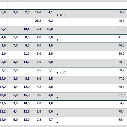
-
-
-
-
-
-
5,9
3,0
2,0
14,0
4,1
56,2
-
-
-
25,2
6,2
46,1
5,2
-
10,4
2,4
10,0
61,0
4,0
1,0
8,5
2,8
6,0
41,8
1,0
7,0
5,0
8,0
1,0
46,0
2,0
-
11,0
3,0
2,0
39,0
2,0
3,0
14,0
1,0
6,0
49,0
7,7
2,9
-
5,5
5,1
38,2
14,0
3,0
8,5
6,0
3,5
47,0
17,2
4,4
12,0
4,2
3,0
69,1
19,0
5,0
15,0
3,5
4,0
87,0
11,5
3,5
10,0
7,0
1,0
54,7
21,2
4,4
12,8
1,8
5,6
78,4
14,0
5,0
13,0
2,8
4,7
68,4