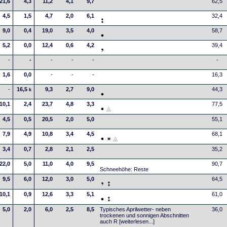
21,6
4,3
11,2
4,1
9,7
62,5
4,5
1,5
4,7
2,0
6,1
32,4
9,0
0,4
19,0
3,5
4,0
58,7
5,2
0,0
12,4
0,6
4,2
39,4
-
-
-
-
-
-
1,6
0,0
-
-
-
16,3
-
16,5
9,3
2,7
9,0
44,3
k
10,1
2,4
23,7
4,8
3,3
77,5
4,5
0,5
20,5
2,0
5,0
55,1
7,9
4,9
10,8
3,4
4,5
68,1
3,4
0,7
2,8
2,1
2,5
35,2
22,0
5,0
11,0
4,0
9,5
90,7
Schneehöhe: Reste
9,5
6,0
12,0
3,0
5,0
64,5
10,1
0,9
12,6
3,3
5,1
61,0
5,0
2,0
6,0
2,5
8,5
Typisches Aprilwetter- neben
36,0
trockenen und sonnigen Abschnitten
auch R
[weiterlesen...]