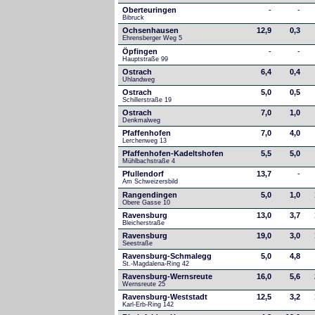
Oberteuringen
-
-
Bibruck
Ochsenhausen
12,9
0,3
Ehrensberger Weg 5
Öpfingen
-
-
Hauptstraße 99
Ostrach
6,4
0,4
Uhlandweg
Ostrach
5,0
0,5
Schillerstraße 19
Ostrach
7,0
1,0
Denkmalweg 
Pfaffenhofen
7,0
4,0
Lerchenweg 13
Pfaffenhofen-Kadeltshofen
5,5
5,0
Mühlbachstraße 4
Pfullendorf
13,7
-
Am Schweizersbild 
Rangendingen
5,0
1,0
Obere Gasse 10
Ravensburg
13,0
3,7
Bleicherstraße
Ravensburg
19,0
3,0
Seestraße 
Ravensburg-Schmalegg
5,0
4,8
St.-Magdalena-Ring 42
Ravensburg-Wernsreute
16,0
5,6
Wernsreute 25
Ravensburg-Weststadt
12,5
3,2
Karl-Erb-Ring 142