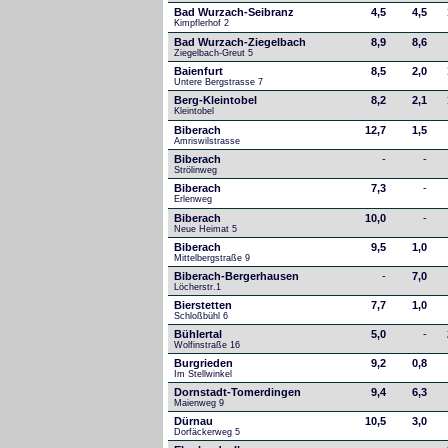
Bad Wurzach-Seibranz
4,5
4,5
Kimpflerhof 2 
Bad Wurzach-Ziegelbach
8,9
8,6
Ziegelbach-Greut 5
Baienfurt
8,5
2,0
Untere Bergstrasse 7
Berg-Kleintobel
8,2
2,1
Kleintobel
Biberach
12,7
1,5
Amriswilstrasse
Biberach
-
-
Strölinweg
Biberach
7,3
-
Erlenweg
Biberach
10,0
-
Neue Heimat 5
Biberach
9,5
1,0
Mittelbergstraße 9
Biberach-Bergerhausen
-
7,0
Löcherstr.1
Bierstetten
7,7
1,0
Schloßbühl 6
Bühlertal
5,0
-
Wolfinstraße 16
Burgrieden
9,2
0,8
Im Stellwinkel
Dornstadt-Tomerdingen
9,4
6,3
Maienweg 9
Dürnau
10,5
3,0
Dorfäckerweg 5