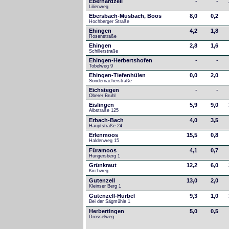
Eberhardzell
-
-
Lilienweg
Ebersbach-Musbach, Boos
8,0
0,2
Hochberger Straße
Ehingen
4,2
1,8
Rosenstraße
Ehingen
2,8
1,6
Schillerstraße
Ehingen-Herbertshofen
-
-
Tobelweg 9
Ehingen-Tiefenhülen
0,0
2,0
Sondernacherstraße
Eichstegen
-
-
Oberer Brühl
Eislingen
5,9
9,0
Albstraße 125
Erbach-Bach
4,0
3,5
Hauptstraße 24
Erlenmoos
15,5
0,8
Haldenweg 15
Füramoos
4,1
0,7
Hungersberg 1
Grünkraut
12,2
6,0
Kirchweg
Gutenzell
13,0
2,0
Kleinser Berg 1
Gutenzell-Hürbel
9,3
1,0
Bei der Sägmühle 1
Herbertingen
5,0
0,5
Drosselweg