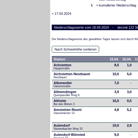
k
= kumulierter Niederschlag
< 17.04.2024
Niederschlagswerte vom 18.04.2024 - derzeit 122 St
Die Niederschlagswerte des gewählten Tages lassen sich durch Kli
Nach Schneehöhe sortieren
Station
15.04.
16.04.
17
Achstetten
8,5
1,0
Hauptstraße
Aichstetten-Nestbaum
10,0
5,0
Nestbaum
Alberweiler
7,0
-
Gartenstraße
Allmendingen
3,9
3,0
Querqueviller Ring 6
Altheim
16,0
0,5
Bei den Birken 3
Amstetten-Reutti
4,8
5,2
Gassenäcker 13
Aulendorf
10,0
2,8
Steinenbacher Weg 33
Aulendorf-Blönried
9,0
-