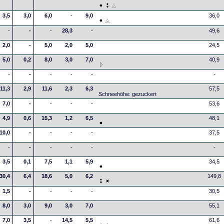
3,5
3,0
6,0
-
9,0
36,0
-
-
-
28,3
-
49,6
2,0
-
5,0
2,0
5,0
24,5
5,0
0,2
8,0
3,0
7,0
40,9
-
-
-
-
-
-
11,3
2,9
11,6
2,3
6,3
57,5
Schneehöhe: gezuckert
7,0
-
-
-
-
53,6
4,9
0,6
15,3
1,2
6,5
48,1
10,0
-
-
-
-
37,5
-
-
-
-
-
-
3,5
0,1
7,5
1,1
5,9
34,5
30,4
6,4
18,6
5,0
6,2
149,8
1,5
-
-
-
-
30,5
8,0
3,0
9,0
3,0
7,0
55,1
7,0
3,5
-
14,5
5,5
61,6