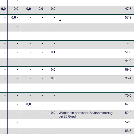
-
-
-
-
-
-
0,0
0,0
0,0
0,0
0,0
47,3
-
0,0
-
-
-
57,9
k
-
-
-
-
-
-
-
-
-
-
-
-
-
-
-
-
-
-
-
-
-
-
0,1
51,0
-
-
-
-
-
44,0
-
-
-
-
0,0
89,6
-
-
-
-
0,0
95,4
-
-
-
-
-
-
-
-
-
-
-
70,0
-
-
0,0
-
-
67,5
-
-
-
-
0,0
Wieder ein herrlicher Spätsommertag
52,2
bei 25 Grad.
-
-
-
-
-
52,0
-
-
-
-
-
83,5