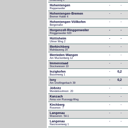
Lindenweg 2
Hohentengen
-
-
Repperweiler
Hohentengen-Bremen
-
-
Bremer Halde 4
Hohentengen-Völlkofen
-
-
Bergstraße
Horgenzell-Ringgenweiler
-
-
Ringgenweiler 620
Hüttisheim
-
-
Ulmer Weg 2
Illerkirchberg
-
-
Mahdauweg 20
Illerrieden-Wangen
-
-
Am Muckenberg 12
Immenstaad
-
-
Stockwiesen 10
Inzigkofen
-
0,2
Butzenweg 1
Isny
-
0,2
Am Dreifingerbach 39
Jößnitz
-
-
Mendelssohnstr. 20
Kanzach
-
-
Anna von Russegg-Weg
Kirchberg
-
-
Rosenstr. 7
Langenau
-
-
Wasserstr. 54-1
Langenau
-
-
Narzissenweg 1