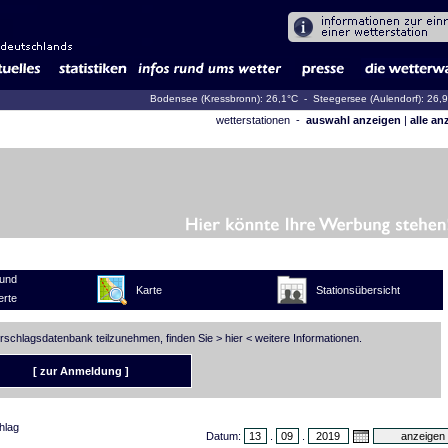
Bodensee (Kressbronn): 26,1°C
- Steegersee (Aulendorf): 26,
wetterstationen -
auswahl anzeigen
|
alle an
und
Karte
Stationsübersicht
rte
erschlagsdatenbank teilzunehmen, finden Sie >
hier
< weitere Informationen.
[ zur Anmeldung ]
hlag
Datum:
.
.