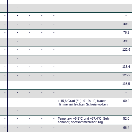
-
-
-
-
-
-
-
-
-
-
-
-
-
-
-
-
-
40,0
-
-
-
-
-
78,2
-
-
-
-
-
39,5
-
-
-
-
-
122,6
-
-
-
-
-
-
-
-
-
-
-
113,4
-
-
-
-
-
125,2
-
-
-
-
-
115,5
-
-
-
-
-
-
-
-
-
-
-
+ 15,6 Grad (!!!!), 91 % LF, blauer
60,2
Himmel mit leichten Schleierwolken
-
-
-
-
-
-
-
-
-
-
-
Temp. zw. +5,9°C und +37,4°C. Sehr
52,0
schöner, spätsommerlicher Tag.
-
-
-
-
-
66,4