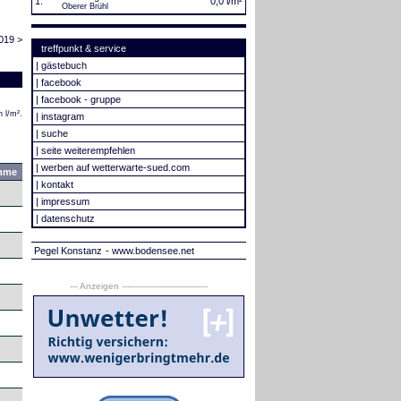
1.
0,0 l/m²
Oberer Brühl
019 >
treffpunkt & service
|
gästebuch
|
facebook
|
facebook - gruppe
 l/m².
|
instagram
|
suche
|
seite weiterempfehlen
|
werben auf wetterwarte-sued.com
mme
|
kontakt
|
impressum
|
datenschutz
Pegel Konstanz
- www.bodensee.net
--- Anzeigen --------------------------------