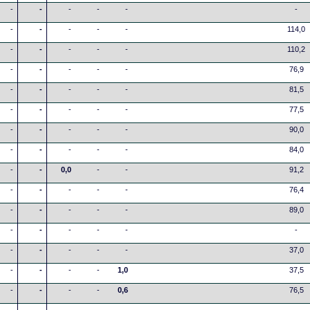
-
-
-
-
-
-
-
-
-
-
-
114,0
-
-
-
-
-
110,2
-
-
-
-
-
76,9
-
-
-
-
-
81,5
-
-
-
-
-
77,5
-
-
-
-
-
90,0
-
-
-
-
-
84,0
-
-
0,0
-
-
91,2
-
-
-
-
-
76,4
-
-
-
-
-
89,0
-
-
-
-
-
-
-
-
-
-
-
37,0
-
-
-
-
1,0
37,5
-
-
-
-
0,6
76,5