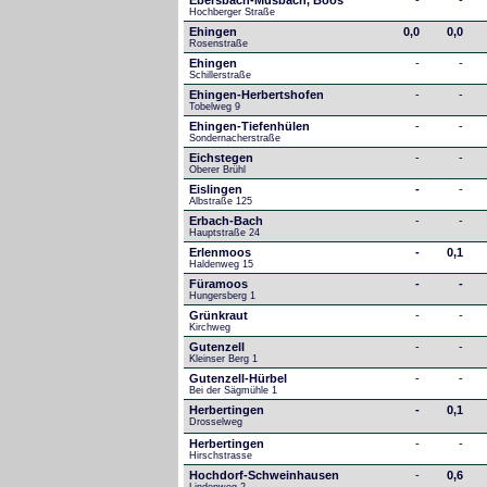
Ebersbach-Musbach, Boos
-
-
Hochberger Straße
Ehingen
0,0
0,0
Rosenstraße
Ehingen
-
-
Schillerstraße
Ehingen-Herbertshofen
-
-
Tobelweg 9
Ehingen-Tiefenhülen
-
-
Sondernacherstraße
Eichstegen
-
-
Oberer Brühl
Eislingen
-
-
Albstraße 125
Erbach-Bach
-
-
Hauptstraße 24
Erlenmoos
-
0,1
Haldenweg 15
Füramoos
-
-
Hungersberg 1
Grünkraut
-
-
Kirchweg
Gutenzell
-
-
Kleinser Berg 1
Gutenzell-Hürbel
-
-
Bei der Sägmühle 1
Herbertingen
-
0,1
Drosselweg
Herbertingen
-
-
Hirschstrasse
Hochdorf-Schweinhausen
-
0,6