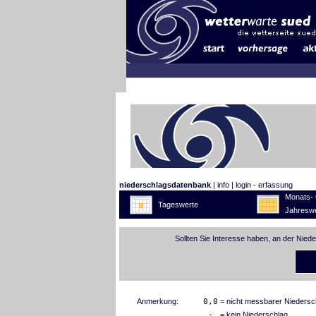
niederschlagsdatenbank
|
info
|
login - erfassung
Monats- 
Tageswerte
Jahreswe
Sollten Sie Interesse haben, an der Nied
Anmerkung:
0,0
= nicht messbarer Niedersc
-
= kein Niederschlag