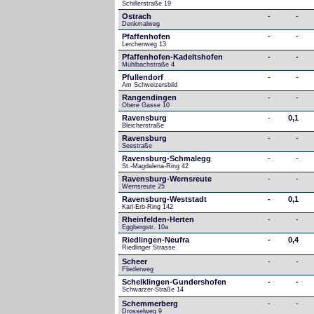
Schillerstraße 19
Ostrach
-
-
Denkmalweg 
Pfaffenhofen
-
-
Lerchenweg 13
Pfaffenhofen-Kadeltshofen
-
-
Mühlbachstraße 4
Pfullendorf
-
-
Am Schweizersbild 
Rangendingen
-
-
Obere Gasse 10
Ravensburg
-
0,1
Bleicherstraße
Ravensburg
-
-
Seestraße 
Ravensburg-Schmalegg
-
-
St.-Magdalena-Ring 42
Ravensburg-Wernsreute
-
-
Wernsreute 25
Ravensburg-Weststadt
-
0,1
Karl-Erb-Ring 142
Rheinfelden-Herten
-
-
Eggbergstr. 10a
Riedlingen-Neufra
-
0,4
Riedlinger Strasse
Scheer
-
-
Fliederweg
Schelklingen-Gundershofen
-
-
Schwarzer-Straße 14
Schemmerberg
-
-
Drosselweg 9