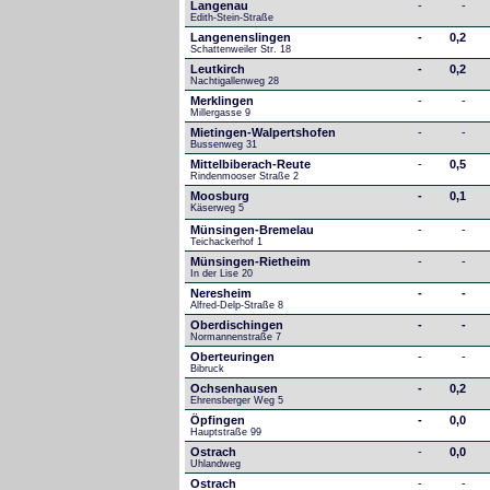
Langenau
-
-
Edith-Stein-Straße
Langenenslingen
-
0,2
Schattenweiler Str. 18
Leutkirch
-
0,2
Nachtigallenweg 28
Merklingen
-
-
Millergasse 9
Mietingen-Walpertshofen
-
-
Bussenweg 31
Mittelbiberach-Reute
-
0,5
Rindenmooser Straße 2
Moosburg
-
0,1
Käserweg 5
Münsingen-Bremelau
-
-
Teichackerhof 1
Münsingen-Rietheim
-
-
In der Lise 20
Neresheim
-
-
Alfred-Delp-Straße 8
Oberdischingen
-
-
Normannenstraße 7
Oberteuringen
-
-
Bibruck
Ochsenhausen
-
0,2
Ehrensberger Weg 5
Öpfingen
-
0,0
Hauptstraße 99
Ostrach
-
0,0
Uhlandweg
Ostrach
-
-