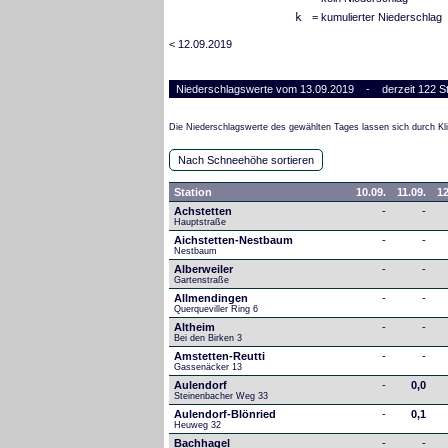
k
= kumulierter Niederschlag
< 12.09.2019
Niederschlagswerte vom 13.09.2019 - derzeit 122 St
Die Niederschlagswerte des gewählten Tages lassen sich durch Kli
Nach Schneehöhe sortieren
Station
10.09.
11.09.
12
Achstetten
-
-
Hauptstraße
Aichstetten-Nestbaum
-
-
Nestbaum
Alberweiler
-
-
Gartenstraße
Allmendingen
-
-
Querqueviller Ring 6
Altheim
-
-
Bei den Birken 3
Amstetten-Reutti
-
-
Gassenäcker 13
Aulendorf
-
0,0
Steinenbacher Weg 33
Aulendorf-Blönried
-
0,1
Heuweg 32
Bachhagel
-
-