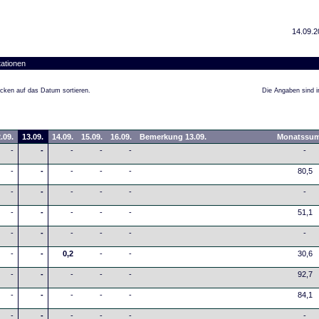
14.09.2
ationen
cken auf das Datum sortieren.
Die Angaben sind in
.09.
13.09.
14.09.
15.09.
16.09.
Bemerkung 13.09.
Monatssu
-
-
-
-
-
-
-
-
-
-
-
80,5
-
-
-
-
-
-
-
-
-
-
-
51,1
-
-
-
-
-
-
-
-
0,2
-
-
30,6
-
-
-
-
-
92,7
-
-
-
-
-
84,1
-
-
-
-
-
-