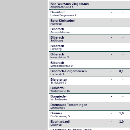
Bad Wurzach-Ziegelbach
-
-
Ziegelbach-Greut 5
Baienfurt
-
-
Untere Bergstrasse 7
Berg-Kleintobel
-
-
Kleintobel
Biberach
-
-
Amriswilstrasse
Biberach
-
-
Strölinweg
Biberach
-
-
Erlenweg
Biberach
-
-
Neue Heimat 5
Biberach
-
-
Mittelbergstraße 9
Biberach-Bergerhausen
-
0,1
Löcherstr.1
Bierstetten
-
-
Schloßbühl 6
Bühlertal
-
-
Wolfinstraße 16
Burgrieden
-
-
Im Stellwinkel
Dornstadt-Tomerdingen
-
-
Maienweg 9
Dürnau
-
1,0
Dorfäckerweg 5
Eberhardzell
-
1,0
Lilienweg