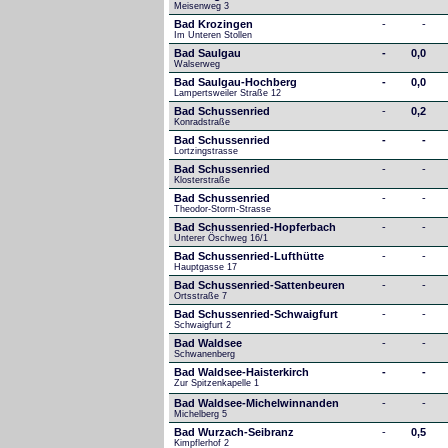
Meisenweg 3
Bad Krozingen
-
-
Im Unteren Stollen
Bad Saulgau
-
0,0
Walserweg
Bad Saulgau-Hochberg
-
0,0
Lampertsweiler Straße 12
Bad Schussenried
-
0,2
Konradstraße
Bad Schussenried
-
-
Lortzingstrasse
Bad Schussenried
-
-
Klosterstraße
Bad Schussenried
-
-
Theodor-Storm-Strasse
Bad Schussenried-Hopferbach
-
-
Unterer Öschweg 16/1
Bad Schussenried-Lufthütte
-
-
Hauptgasse 17
Bad Schussenried-Sattenbeuren
-
-
Ortsstraße 7
Bad Schussenried-Schwaigfurt
-
-
Schwaigfurt 2
Bad Waldsee
-
-
Schwanenberg
Bad Waldsee-Haisterkirch
-
-
Zur Spitzenkapelle 1
Bad Waldsee-Michelwinnanden
-
-
Michelberg 5
Bad Wurzach-Seibranz
-
0,5
Kimpflerhof 2 