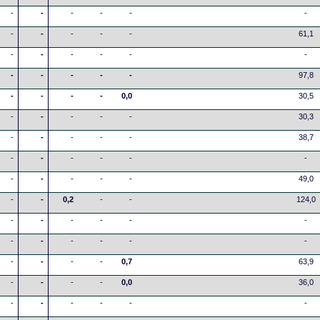
-
-
-
-
-
-
-
-
-
-
-
61,1
-
-
-
-
-
-
-
-
-
-
-
97,8
-
-
-
-
0,0
30,5
-
-
-
-
-
30,3
-
-
-
-
-
38,7
-
-
-
-
-
-
-
-
-
-
-
49,0
-
-
0,2
-
-
124,0
-
-
-
-
-
-
-
-
-
-
-
-
-
-
-
-
0,7
63,9
-
-
-
-
0,0
36,0
-
-
-
-
-
-