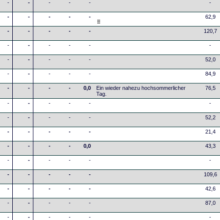
-
-
-
-
-
-
-
-
-
-
-
62,9
-
-
-
-
-
120,7
-
-
-
-
-
-
-
-
-
-
-
52,0
-
-
-
-
-
84,9
-
-
-
-
0,0
Ein wieder nahezu hochsommerlicher
76,5
Tag.
-
-
-
-
-
-
-
-
-
-
-
52,2
-
-
-
-
-
21,4
-
-
-
-
0,0
43,3
-
-
-
-
-
-
-
-
-
-
-
109,6
-
-
-
-
-
42,6
-
-
-
-
-
87,0
-
-
-
-
-
-