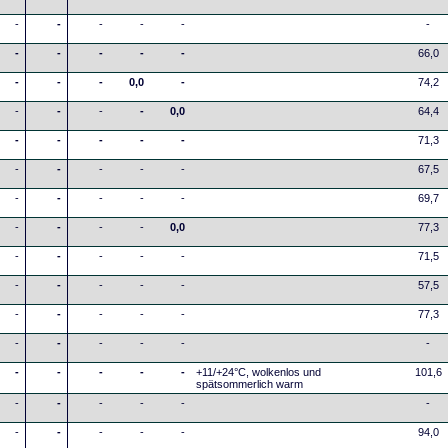
-
-
-
-
-
-
-
-
-
-
-
66,0
-
-
-
0,0
-
74,2
-
-
-
-
0,0
64,4
-
-
-
-
-
71,3
-
-
-
-
-
67,5
-
-
-
-
-
69,7
-
-
-
-
0,0
77,3
-
-
-
-
-
71,5
-
-
-
-
-
57,5
-
-
-
-
-
77,3
-
-
-
-
-
-
-
-
-
-
-
+11/+24°C, wolkenlos und
101,6
spätsommerlich warm
-
-
-
-
-
-
-
-
-
-
-
94,0