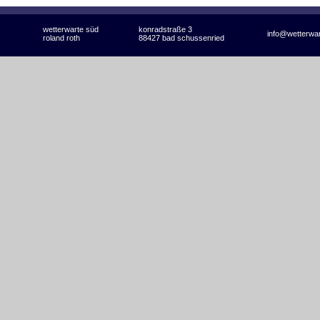
wetterwarte süd
konradstraße 3
info@wetterwa
roland roth
88427 bad schussenried