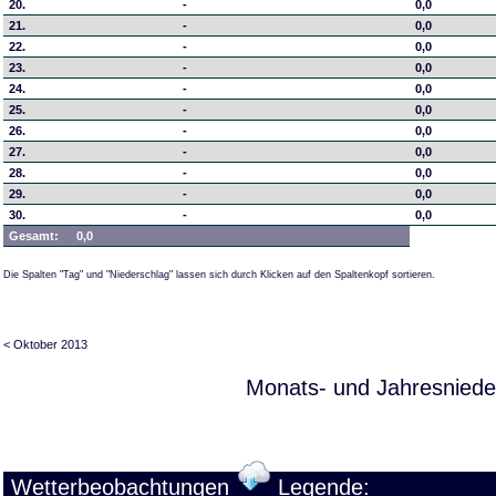
20.
-
0,0
21.
-
0,0
22.
-
0,0
23.
-
0,0
24.
-
0,0
25.
-
0,0
26.
-
0,0
27.
-
0,0
28.
-
0,0
29.
-
0,0
30.
-
0,0
Gesamt:
0,0
Die Spalten "Tag" und "Niederschlag" lassen sich durch Klicken auf den Spaltenkopf sortieren.
< Oktober 2013
Monats- und Jahresniede
Wetterbeobachtungen
Legende: