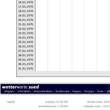
zugriffe:
insgesamt: 91.587.088
aktueller monat: 284.9
monatshöchstwert: 1.590.099
vorheriger monat: 1.242.1