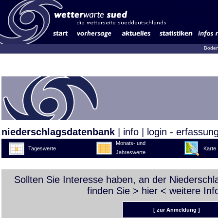
Boden
niederschlagsdatenbank
|
info
|
login - erfassun
Monats- und
Tageswerte
Karte
Jahreswerte
Sollten Sie Interesse haben, an der Niedersch
finden Sie >
hier
< weitere Inf
[ zur Anmeldung ]