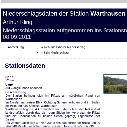
Niederschlagsdaten der Station
Warthausen
Arthur Kling
Niederschlagsstation aufgenommen ins Stations
08.09.2011
Anmerkung:
0,0
= nicht messbarer Niederschlag
-
= kein Niederschlag
Stationsdaten
Höhe
525 m
Lage
Auf Google Maps ansehen
Beschreibung
Die Station befindet sich im Rißtal, am nördlichen Rand von
Warthausen.
Im Norden mit freiem Blick Richtung Schemmerhofen und im Süden
mit Blick auf das Schloss Warthausen.
Warthausen liegt ca. 4 km nördlich von Biberach an der Riß und ist
landschaftlich durch das sich vom Süden her verbreiternde Rißtal
und die Hochflächen zu beiden Seiten geprägt, Ergebnisse der
Eiszeit.
Die Wetterstation liegt auf 48 Grad 8 Minuten nördlicher Breite und 90
Grad 48 Minuten östlicher Länge, in einer Höhe von 525 m ü. NN.