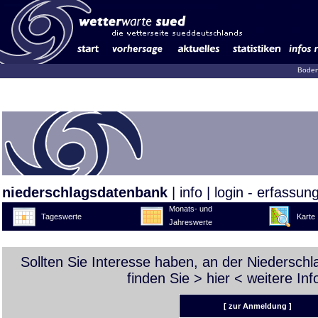
Boden
niederschlagsdatenbank
|
info
|
login - erfassun
Monats- und
Tageswerte
Karte
Jahreswerte
Sollten Sie Interesse haben, an der Niedersch
finden Sie >
hier
< weitere Inf
[ zur Anmeldung ]