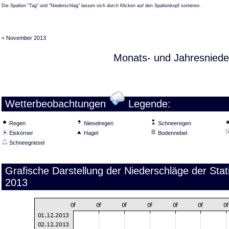
Die Spalten "Tag" und "Niederschlag" lassen sich durch Klicken auf den Spaltenkopf sortieren.
< November 2013
Monats- und Jahresniede
Wetterbeobachtungen
Legende:
Regen
Nieselregen
Schneeregen
Eiskörner
Hagel
Bodennebel
Schneegriesel
Grafische Darstellung der Niederschläge der St
2013