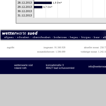
zugriffe:
insgesamt: 91.560.928
aktueller monat: 258.7
monatshöchstwert: 1.590.099
vorheriger monat: 1.242.1
wetterwarte süd
konradstraße 3
info@wetterwa
roland roth
88427 bad schussenried