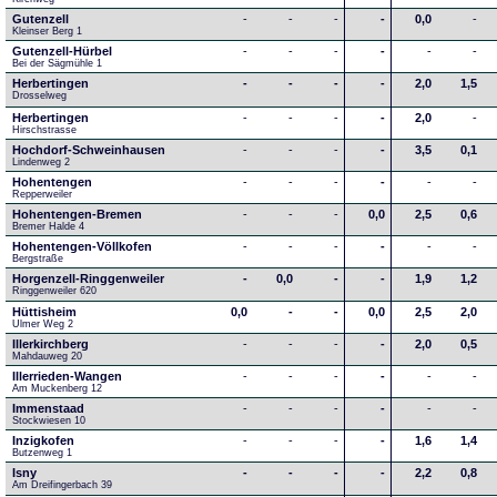
Gutenzell
-
-
-
-
0,0
-
Kleinser Berg 1
Gutenzell-Hürbel
-
-
-
-
-
-
Bei der Sägmühle 1
Herbertingen
-
-
-
-
2,0
1,5
Drosselweg
Herbertingen
-
-
-
-
2,0
-
Hirschstrasse
Hochdorf-Schweinhausen
-
-
-
-
3,5
0,1
Lindenweg 2
Hohentengen
-
-
-
-
-
-
Repperweiler
Hohentengen-Bremen
-
-
-
0,0
2,5
0,6
Bremer Halde 4
Hohentengen-Völlkofen
-
-
-
-
-
-
Bergstraße
Horgenzell-Ringgenweiler
-
0,0
-
-
1,9
1,2
Ringgenweiler 620
Hüttisheim
0,0
-
-
0,0
2,5
2,0
Ulmer Weg 2
Illerkirchberg
-
-
-
-
2,0
0,5
Mahdauweg 20
Illerrieden-Wangen
-
-
-
-
-
-
Am Muckenberg 12
Immenstaad
-
-
-
-
-
-
Stockwiesen 10
Inzigkofen
-
-
-
-
1,6
1,4
Butzenweg 1
Isny
-
-
-
-
2,2
0,8
Am Dreifingerbach 39