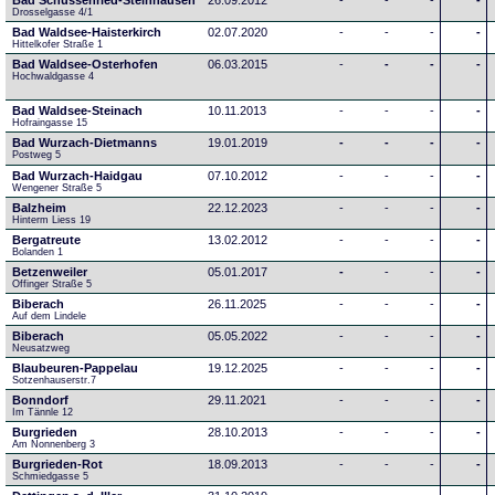
Bad Schussenried-Steinhausen
26.09.2012
-
-
-
-
Drosselgasse 4/1
Bad Waldsee-Haisterkirch
02.07.2020
-
-
-
-
Hittelkofer Straße 1
Bad Waldsee-Osterhofen
06.03.2015
-
-
-
-
Hochwaldgasse 4
Bad Waldsee-Steinach
10.11.2013
-
-
-
-
Hofraingasse 15
Bad Wurzach-Dietmanns
19.01.2019
-
-
-
-
Postweg 5
Bad Wurzach-Haidgau
07.10.2012
-
-
-
-
Wengener Straße 5
Balzheim
22.12.2023
-
-
-
-
Hinterm Liess 19
Bergatreute
13.02.2012
-
-
-
-
Bolanden 1
Betzenweiler
05.01.2017
-
-
-
-
Offinger Straße 5
Biberach
26.11.2025
-
-
-
-
Auf dem Lindele
Biberach
05.05.2022
-
-
-
-
Neusatzweg 
Blaubeuren-Pappelau
19.12.2025
-
-
-
-
Sotzenhauserstr.7
Bonndorf
29.11.2021
-
-
-
-
Im Tännle 12
Burgrieden
28.10.2013
-
-
-
-
Am Nonnenberg 3
Burgrieden-Rot
18.09.2013
-
-
-
-
Schmiedgasse 5