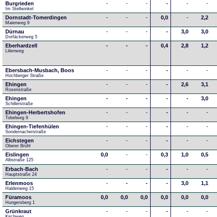
Burgrieden
-
-
-
-
-
-
Im Stellwinkel
Dornstadt-Tomerdingen
-
-
-
0,0
-
2,2
Maienweg 9
Dürnau
-
-
-
-
3,0
3,0
Dorfäckerweg 5
Eberhardzell
-
-
-
0,4
2,8
1,2
Lilienweg
Ebersbach-Musbach, Boos
-
-
-
-
-
-
Hochberger Straße
Ehingen
-
-
-
-
2,6
3,1
Rosenstraße
Ehingen
-
-
-
-
-
3,0
Schillerstraße
Ehingen-Herbertshofen
-
-
-
-
-
-
Tobelweg 9
Ehingen-Tiefenhülen
-
-
-
-
-
-
Sondernacherstraße
Eichstegen
-
-
-
-
-
-
Oberer Brühl
Eislingen
0,0
-
-
0,3
1,0
0,5
Albstraße 125
Erbach-Bach
-
-
-
-
-
-
Hauptstraße 24
Erlenmoos
-
-
-
-
3,0
1,1
Haldenweg 15
Füramoos
0,0
0,0
0,0
0,0
0,0
0,0
Hungersberg 1
Grünkraut
-
-
-
-
-
-
Kirchweg