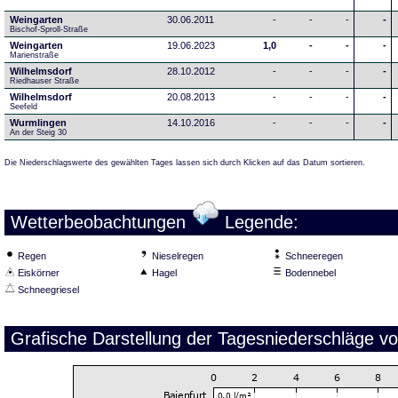
Weingarten
30.06.2011
-
-
-
-
Bischof-Sproll-Straße
Weingarten
19.06.2023
1,0
-
-
-
Marienstraße
Wilhelmsdorf
28.10.2012
-
-
-
-
Riedhauser Straße 
Wilhelmsdorf
20.08.2013
-
-
-
-
Seefeld
Wurmlingen
14.10.2016
-
-
-
-
An der Steig 30
Die Niederschlagswerte des gewählten Tages lassen sich durch Klicken auf das Datum sortieren.
Wetterbeobachtungen
Legende:
Regen
Nieselregen
Schneeregen
Eiskörner
Hagel
Bodennebel
Schneegriesel
Grafische Darstellung der Tagesniederschläge v