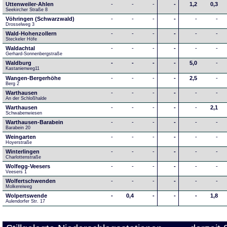
Uttenweiler-Ahlen
-
-
-
-
1,2
0,3
Seekircher Straße 8
Vöhringen (Schwarzwald)
-
-
-
-
-
-
Drosselweg 3
Wald-Hohenzollern
-
-
-
-
-
-
Steckeler Höfe
Waldachtal
-
-
-
-
-
-
Gerhard-Sonnenbergstraße
Waldburg
-
-
-
-
5,0
-
Kastanienweg11
Wangen-Bergerhöhe
-
-
-
-
2,5
-
Berg 2
Warthausen
-
-
-
-
-
-
An der Schloßhalde 
Warthausen
-
-
-
-
-
2,1
Schwabenwiesen 
Warthausen-Barabein
-
-
-
-
-
-
Barabein 20
Weingarten
-
-
-
-
-
-
Hoyerstraße
Winterlingen
-
-
-
-
-
-
Charlottenstraße
Wolfegg-Veesers
-
-
-
-
-
-
Veesers 1
Wolfertschwenden
-
-
-
-
-
-
Molkereiweg
Wolpertswende
-
0,4
-
-
-
1,8
Aulendorfer Str. 17