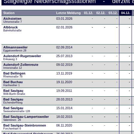
Stillgelegte Niederschlagsstationen - derzeit 
Station
Letzte Meldung
01.12.
02.12.
03.12.
04.12.
Aichstetten
03.01.2026
-
-
-
-
Ulmenstraße 7
Albbruck
02.01.2026
-
-
-
-
Bahnhofstraße
Allmannsweiler
02.09.2014
-
-
-
-
Eggatsweilerstr.28
Aulendorf-Rugetsweiler
25.07.2013
-
-
-
-
Erikaweg 3
Aulendorf-Zollenreute
09.02.2019
-
-
-
-
Imterstraße 12
Bad Bellingen
13.11.2019
-
-
-
-
Rheinstraße 76
Bad Buchau
19.11.2020
-
-
-
-
Hanfweiher 1
Bad Saulgau
19.09.2011
-
-
-
-
Willi-Burth-Straße
Bad Saulgau
28.03.2013
-
-
-
-
Eichendorffweg
Bad Saulgau
15.01.2014
-
-
-
-
Seewattenstraße 128
Bad Saulgau-Lampertsweiler
18.02.2015
-
-
-
-
Valentinstr. 26
Bad Saulgau-Steinbronnen
06.11.2020
-
-
-
-
Forchenhain 6