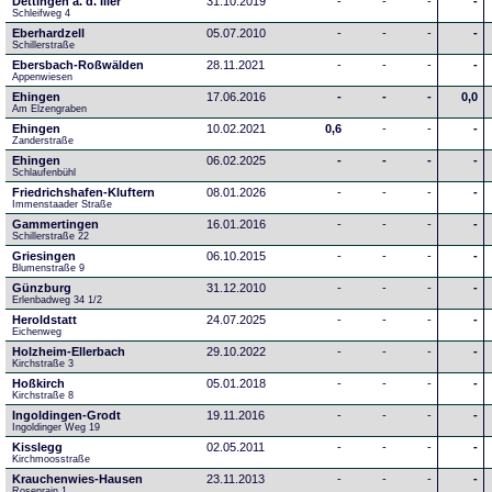
Dettingen a. d. Iller
31.10.2019
-
-
-
-
Schleifweg 4
Eberhardzell
05.07.2010
-
-
-
-
Schillerstraße
Ebersbach-Roßwälden
28.11.2021
-
-
-
-
Appenwiesen
Ehingen
17.06.2016
-
-
-
0,0
Am Elzengraben
Ehingen
10.02.2021
0,6
-
-
-
Zanderstraße
Ehingen
06.02.2025
-
-
-
-
Schlaufenbühl
Friedrichshafen-Kluftern
08.01.2026
-
-
-
-
Immenstaader Straße
Gammertingen
16.01.2016
-
-
-
-
Schillerstraße 22
Griesingen
06.10.2015
-
-
-
-
Blumenstraße 9
Günzburg
31.12.2010
-
-
-
-
Erlenbadweg 34 1/2
Heroldstatt
24.07.2025
-
-
-
-
Eichenweg 
Holzheim-Ellerbach
29.10.2022
-
-
-
-
Kirchstraße 3
Hoßkirch
05.01.2018
-
-
-
-
Kirchstraße 8
Ingoldingen-Grodt
19.11.2016
-
-
-
-
Ingoldinger Weg 19
Kisslegg
02.05.2011
-
-
-
-
Kirchmoosstraße
Krauchenwies-Hausen
23.11.2013
-
-
-
-
Rosenrain 1