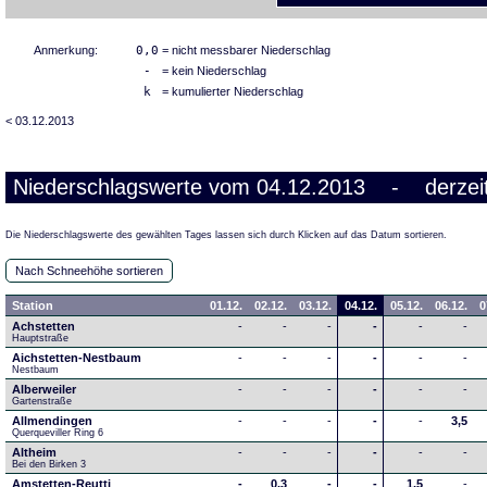
Anmerkung:
0,0
= nicht messbarer Niederschlag
-
= kein Niederschlag
k
= kumulierter Niederschlag
< 03.12.2013
Niederschlagswerte vom 04.12.2013 - derzeit
Die Niederschlagswerte des gewählten Tages lassen sich durch Klicken auf das Datum sortieren.
Nach Schneehöhe sortieren
Station
01.12.
02.12.
03.12.
04.12.
05.12.
06.12.
0
Achstetten
-
-
-
-
-
-
Hauptstraße
Aichstetten-Nestbaum
-
-
-
-
-
-
Nestbaum
Alberweiler
-
-
-
-
-
-
Gartenstraße
Allmendingen
-
-
-
-
-
3,5
Querqueviller Ring 6
Altheim
-
-
-
-
-
-
Bei den Birken 3
Amstetten-Reutti
-
0,3
-
-
1,5
-