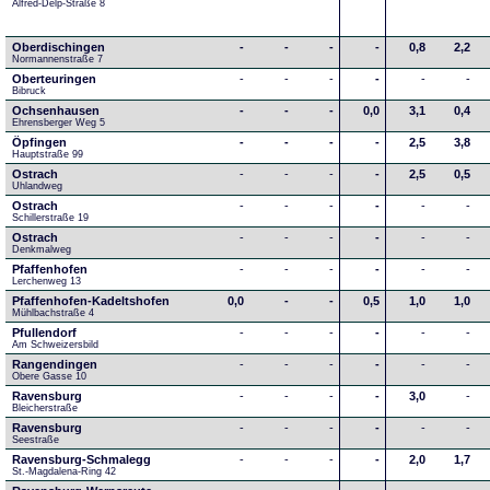
Alfred-Delp-Straße 8
Oberdischingen
-
-
-
-
0,8
2,2
Normannenstraße 7
Oberteuringen
-
-
-
-
-
-
Bibruck
Ochsenhausen
-
-
-
0,0
3,1
0,4
Ehrensberger Weg 5
Öpfingen
-
-
-
-
2,5
3,8
Hauptstraße 99
Ostrach
-
-
-
-
2,5
0,5
Uhlandweg
Ostrach
-
-
-
-
-
-
Schillerstraße 19
Ostrach
-
-
-
-
-
-
Denkmalweg 
Pfaffenhofen
-
-
-
-
-
-
Lerchenweg 13
Pfaffenhofen-Kadeltshofen
0,0
-
-
0,5
1,0
1,0
Mühlbachstraße 4
Pfullendorf
-
-
-
-
-
-
Am Schweizersbild 
Rangendingen
-
-
-
-
-
-
Obere Gasse 10
Ravensburg
-
-
-
-
3,0
-
Bleicherstraße
Ravensburg
-
-
-
-
-
-
Seestraße 
Ravensburg-Schmalegg
-
-
-
-
2,0
1,7
St.-Magdalena-Ring 42