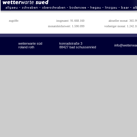
zugriffe:
insgesamt: 91.668.160
aktueller monat: 365.9
monatshöchstwert: 1.590.099
vorheriger monat: 1.242.1
wetterwarte süd
konradstraße 3
info@wetterwa
roland roth
88427 bad schussenried