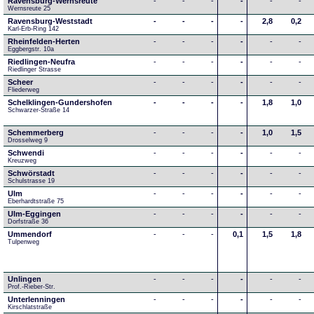
Ravensburg-Wernsreute
-
-
-
-
-
-
Wernsreute 25
Ravensburg-Weststadt
-
-
-
-
2,8
0,2
Karl-Erb-Ring 142
Rheinfelden-Herten
-
-
-
-
-
-
Eggbergstr. 10a
Riedlingen-Neufra
-
-
-
-
-
-
Riedlinger Strasse
Scheer
-
-
-
-
-
-
Fliederweg
Schelklingen-Gundershofen
-
-
-
-
1,8
1,0
Schwarzer-Straße 14
Schemmerberg
-
-
-
-
1,0
1,5
Drosselweg 9
Schwendi
-
-
-
-
-
-
Kreuzweg
Schwörstadt
-
-
-
-
-
-
Schulstrasse 19
Ulm
-
-
-
-
-
-
Eberhardtstraße 75
Ulm-Eggingen
-
-
-
-
-
-
Dorfstraße 36
Ummendorf
-
-
-
0,1
1,5
1,8
Tulpenweg
Unlingen
-
-
-
-
-
-
Prof.-Rieber-Str.
Unterlenningen
-
-
-
-
-
-
Kirschlatstraße