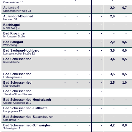
Gassenäcker 13
Aulendorf
-
-
-
-
2,0
0,7
Steinenbacher Weg 33
Aulendorf-Blönried
-
-
-
-
2,9
-
Heuweg 32
Bachhagel
-
-
-
-
-
-
Meisenweg 3
Bad Krozingen
-
-
-
-
-
-
Im Unteren Stollen
Bad Saulgau
-
-
-
-
2,0
0,5
Walserweg
Bad Saulgau-Hochberg
-
-
-
-
3,5
0,0
Lampertsweiler Straße 12
Bad Schussenried
-
-
-
-
3,4
0,5
Konradstraße
Bad Schussenried
-
-
-
-
3,5
0,5
Lortzingstrasse
Bad Schussenried
-
-
-
-
2,5
1,0
Klosterstraße
Bad Schussenried
-
-
-
-
-
-
Theodor-Storm-Strasse
Bad Schussenried-Hopferbach
-
-
-
-
-
-
Unterer Öschweg 16/1
Bad Schussenried-Lufthütte
-
-
-
-
-
-
Hauptgasse 17
Bad Schussenried-Sattenbeuren
-
-
-
-
-
-
Ortsstraße 7
Bad Schussenried-Schwaigfurt
-
-
-
-
4,2
0,8
Schwaigfurt 2