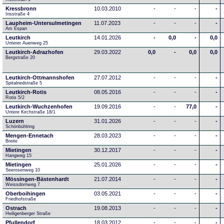
Kressbronn
10.03.2010
-
-
-
-
Irisstraße 4
Laupheim-Untersulmetingen
11.07.2023
-
-
-
-
Am Espan
Leutkirch
14.01.2026
-
0,0
-
0,0
Unterer Auenweg 25
Leutkirch-Adrazhofen
29.03.2022
0,0
-
0,0
0,0
Bergstraße 20
Leutkirch-Ottmannshofen
27.07.2012
-
-
-
-
Spitalriedstraße 5
Leutkirch-Rotis
08.05.2016
-
-
-
-
Rotis 5/2
Leutkirch-Wuchzenhofen
19.09.2016
-
-
77,0
-
Untere Kirchstraße 18/1
Luzern
31.01.2026
-
-
-
-
Schönbühlring
Mengen-Ennetach
28.03.2023
-
-
-
-
Breite 
Mietingen
30.12.2017
-
-
-
-
Hangweg 15
Mietingen
25.01.2026
-
-
-
-
Seerosenweg 10
Mössingen-Bästenhardt
21.07.2014
-
-
-
-
Weissdornweg 7
Oberboihingen
03.05.2021
-
-
-
-
Friedhofstraße
Ostrach
19.08.2013
-
-
-
-
Heiligenberger Straße
Pfullendorf
18.03.2012
-
-
-
-