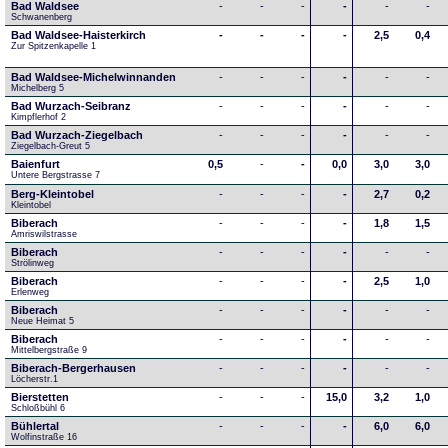
Bad Waldsee
-
-
-
-
-
-
Schwanenberg
Bad Waldsee-Haisterkirch
-
-
-
-
2,5
0,4
Zur Spitzenkapelle 1
Bad Waldsee-Michelwinnanden
-
-
-
-
-
-
Michelberg 5
Bad Wurzach-Seibranz
-
-
-
-
-
-
Kimpflerhof 2 
Bad Wurzach-Ziegelbach
-
-
-
-
-
-
Ziegelbach-Greut 5
Baienfurt
0,5
-
-
0,0
3,0
3,0
Untere Bergstrasse 7
Berg-Kleintobel
-
-
-
-
2,7
0,2
Kleintobel
Biberach
-
-
-
-
1,8
1,5
Amriswilstrasse
Biberach
-
-
-
-
-
-
Strölinweg
Biberach
-
-
-
-
2,5
1,0
Erlenweg
Biberach
-
-
-
-
-
-
Neue Heimat 5
Biberach
-
-
-
-
-
-
Mittelbergstraße 9
Biberach-Bergerhausen
-
-
-
-
-
-
Löcherstr.1
Bierstetten
-
-
-
15,0
3,2
1,0
Schloßbühl 6
Bühlertal
-
-
-
-
6,0
6,0
Wolfinstraße 16