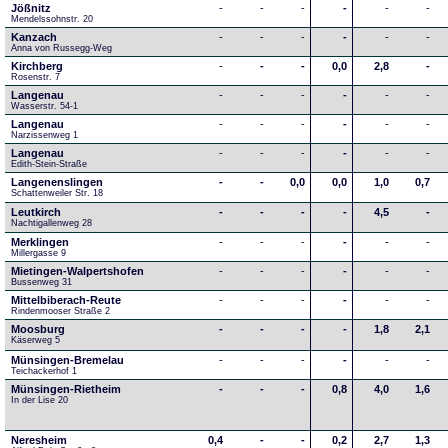
Jößnitz
-
-
-
-
-
-
Mendelssohnstr. 20
Kanzach
-
-
-
-
-
-
Anna von Russegg-Weg
Kirchberg
-
-
-
0,0
2,8
-
Rosenstr. 7
Langenau
-
-
-
-
-
-
Wasserstr. 54-1
Langenau
-
-
-
-
-
-
Narzissenweg 1
Langenau
-
-
-
-
-
-
Edith-Stein-Straße
Langenenslingen
-
-
0,0
0,0
1,0
0,7
Schattenweiler Str. 18
Leutkirch
-
-
-
-
4,5
-
Nachtigallenweg 28
Merklingen
-
-
-
-
-
-
Millergasse 9
Mietingen-Walpertshofen
-
-
-
-
-
-
Bussenweg 31
Mittelbiberach-Reute
-
-
-
-
-
-
Rindenmooser Straße 2
Moosburg
-
-
-
-
1,8
2,1
Käserweg 5
Münsingen-Bremelau
-
-
-
-
-
-
Teichackerhof 1
Münsingen-Rietheim
-
-
-
0,8
4,0
1,6
In der Lise 20
Neresheim
0,4
-
-
0,2
2,7
1,3