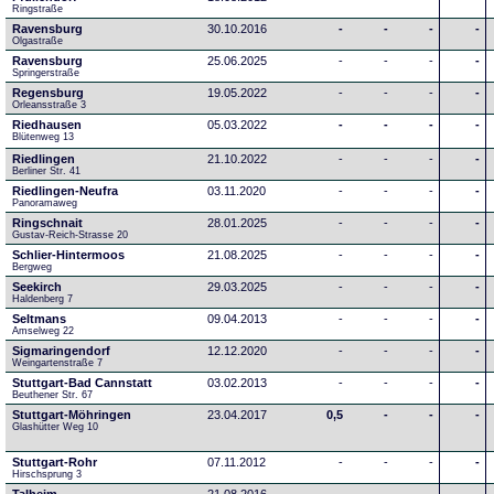
Ringstraße 
Ravensburg
30.10.2016
-
-
-
-
Olgastraße
Ravensburg
25.06.2025
-
-
-
-
Springerstraße
Regensburg
19.05.2022
-
-
-
-
Orleansstraße 3
Riedhausen
05.03.2022
-
-
-
-
Blütenweg 13
Riedlingen
21.10.2022
-
-
-
-
Berliner Str. 41
Riedlingen-Neufra
03.11.2020
-
-
-
-
Panoramaweg
Ringschnait
28.01.2025
-
-
-
-
Gustav-Reich-Strasse 20
Schlier-Hintermoos
21.08.2025
-
-
-
-
Bergweg
Seekirch
29.03.2025
-
-
-
-
Haldenberg 7
Seltmans
09.04.2013
-
-
-
-
Amselweg 22
Sigmaringendorf
12.12.2020
-
-
-
-
Weingartenstraße 7
Stuttgart-Bad Cannstatt
03.02.2013
-
-
-
-
Beuthener Str. 67
Stuttgart-Möhringen
23.04.2017
0,5
-
-
-
Glashütter Weg 10
Stuttgart-Rohr
07.11.2012
-
-
-
-
Hirschsprung 3