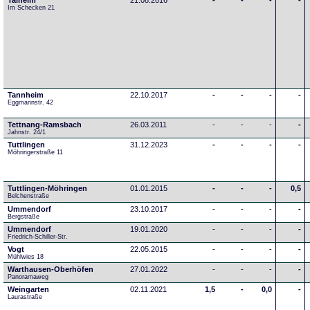
Talheim
21.08.2016
-
-
-
-
Im Schecken 21
Tannheim
22.10.2017
-
-
-
-
Eggmannstr. 42     
Tettnang-Ramsbach
26.03.2011
-
-
-
-
Jahnstr. 24/1
Tuttlingen
31.12.2023
-
-
-
-
Möhringerstraße 11
Tuttlingen-Möhringen
01.01.2015
-
-
-
0,5
Belchenstraße
Ummendorf
23.10.2017
-
-
-
-
Bergstraße
Ummendorf
19.01.2020
-
-
-
-
Friedrich-Schiller-Str.
Vogt
22.05.2015
-
-
-
-
Mühlwies 18
Warthausen-Oberhöfen
27.01.2022
-
-
-
-
Panoramaweg 
Weingarten
02.11.2021
1,5
-
0,0
-
Laurastraße