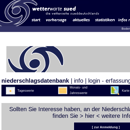
Boden
niederschlagsdatenbank
|
info
|
login - erfassun
Monats- und
Tageswerte
Karte
Jahreswerte
Sollten Sie Interesse haben, an der Niedersc
finden Sie >
hier
< weitere Inf
[ zur Anmeldung ]