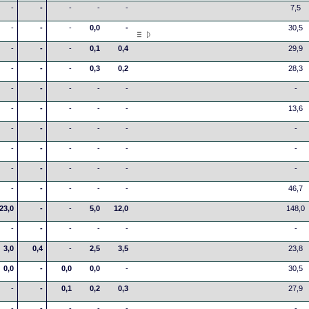
-
-
-
-
-
7,5
-
-
-
0,0
-
30,5
-
-
-
0,1
0,4
29,9
-
-
-
0,3
0,2
28,3
-
-
-
-
-
-
-
-
-
-
-
13,6
-
-
-
-
-
-
-
-
-
-
-
-
-
-
-
-
-
-
-
-
-
-
-
46,7
23,0
-
-
5,0
12,0
148,0
-
-
-
-
-
-
3,0
0,4
-
2,5
3,5
23,8
0,0
-
0,0
0,0
-
30,5
-
-
0,1
0,2
0,3
27,9
-
-
-
-
-
-