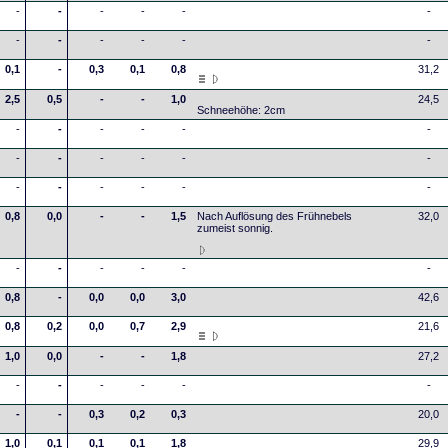
-
-
-
-
-
-
-
-
-
-
-
-
0,1
-
0,3
0,1
0,8
31,2
2,5
0,5
-
-
1,0
24,5
Schneehöhe: 2cm
-
-
-
-
-
-
-
-
-
-
-
-
-
-
-
-
-
-
0,8
0,0
-
-
1,5
Nach Auflösung des Frühnebels
32,0
zumeist sonnig.
-
-
-
-
-
-
0,8
-
0,0
0,0
3,0
42,6
0,8
0,2
0,0
0,7
2,9
21,6
1,0
0,0
-
-
1,8
27,2
-
-
-
-
-
-
-
-
0,3
0,2
0,3
20,0
1,0
0,1
0,1
0,1
1,8
29,9