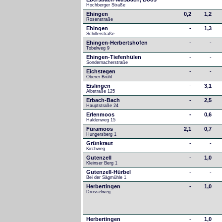
Hochberger Straße
Ehingen
0,2
1,2
Rosenstraße
Ehingen
-
1,3
Schillerstraße
Ehingen-Herbertshofen
-
-
Tobelweg 9
Ehingen-Tiefenhülen
-
-
Sondernacherstraße
Eichstegen
-
-
Oberer Brühl
Eislingen
-
3,1
Albstraße 125
Erbach-Bach
-
2,5
Hauptstraße 24
Erlenmoos
-
0,6
Haldenweg 15
Füramoos
2,1
0,7
Hungersberg 1
Grünkraut
-
-
Kirchweg
Gutenzell
-
1,0
Kleinser Berg 1
Gutenzell-Hürbel
-
-
Bei der Sägmühle 1
Herbertingen
-
1,0
Drosselweg
Herbertingen
-
1,0