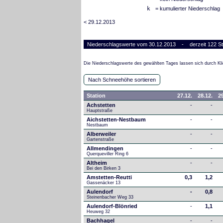
k
= kumulierter Niederschlag
< 29.12.2013
Niederschlagswerte vom 30.12.2013 - derzeit 122 St
Die Niederschlagswerte des gewählten Tages lassen sich durch Kli
Nach Schneehöhe sortieren
Station
27.12.
28.12.
29
Achstetten
-
-
Hauptstraße
Aichstetten-Nestbaum
-
-
Nestbaum
Alberweiler
-
-
Gartenstraße
Allmendingen
-
-
Querqueviller Ring 6
Altheim
-
-
Bei den Birken 3
Amstetten-Reutti
0,3
1,2
Gassenäcker 13
Aulendorf
-
0,8
Steinenbacher Weg 33
Aulendorf-Blönried
-
1,1
Heuweg 32
Bachhagel
-
-