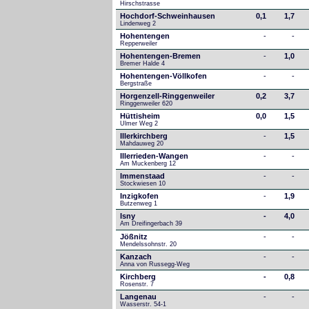
Hirschstrasse
Hochdorf-Schweinhausen
0,1
1,7
Lindenweg 2
Hohentengen
-
-
Repperweiler
Hohentengen-Bremen
-
1,0
Bremer Halde 4
Hohentengen-Völlkofen
-
-
Bergstraße
Horgenzell-Ringgenweiler
0,2
3,7
Ringgenweiler 620
Hüttisheim
0,0
1,5
Ulmer Weg 2
Illerkirchberg
-
1,5
Mahdauweg 20
Illerrieden-Wangen
-
-
Am Muckenberg 12
Immenstaad
-
-
Stockwiesen 10
Inzigkofen
-
1,9
Butzenweg 1
Isny
-
4,0
Am Dreifingerbach 39
Jößnitz
-
-
Mendelssohnstr. 20
Kanzach
-
-
Anna von Russegg-Weg
Kirchberg
-
0,8
Rosenstr. 7
Langenau
-
-
Wasserstr. 54-1