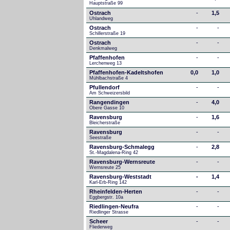
Hauptstraße 99
Ostrach
-
1,5
Uhlandweg
Ostrach
-
-
Schillerstraße 19
Ostrach
-
-
Denkmalweg 
Pfaffenhofen
-
-
Lerchenweg 13
Pfaffenhofen-Kadeltshofen
0,0
1,0
Mühlbachstraße 4
Pfullendorf
-
-
Am Schweizersbild 
Rangendingen
-
4,0
Obere Gasse 10
Ravensburg
-
1,6
Bleicherstraße
Ravensburg
-
-
Seestraße 
Ravensburg-Schmalegg
-
2,8
St.-Magdalena-Ring 42
Ravensburg-Wernsreute
-
-
Wernsreute 25
Ravensburg-Weststadt
-
1,4
Karl-Erb-Ring 142
Rheinfelden-Herten
-
-
Eggbergstr. 10a
Riedlingen-Neufra
-
-
Riedlinger Strasse
Scheer
-
-
Fliederweg