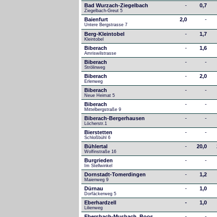
Bad Wurzach-Ziegelbach
-
0,7
Ziegelbach-Greut 5
Baienfurt
2,0
-
Untere Bergstrasse 7
Berg-Kleintobel
-
1,7
Kleintobel
Biberach
-
1,6
Amriswilstrasse
Biberach
-
-
Strölinweg
Biberach
-
2,0
Erlenweg
Biberach
-
-
Neue Heimat 5
Biberach
-
-
Mittelbergstraße 9
Biberach-Bergerhausen
-
-
Löcherstr.1
Bierstetten
-
-
Schloßbühl 6
Bühlertal
-
20,0
Wolfinstraße 16
Burgrieden
-
-
Im Stellwinkel
Dornstadt-Tomerdingen
-
1,2
Maienweg 9
Dürnau
-
1,0
Dorfäckerweg 5
Eberhardzell
-
1,0
Lilienweg
Ebersbach-Musbach, Boos
-
-