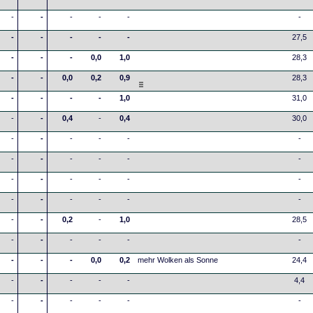
-
-
-
-
-
-
-
-
-
-
-
27,5
-
-
-
0,0
1,0
28,3
-
-
0,0
0,2
0,9
28,3
-
-
-
-
1,0
31,0
-
-
0,4
-
0,4
30,0
-
-
-
-
-
-
-
-
-
-
-
-
-
-
-
-
-
-
-
-
-
-
-
-
-
-
0,2
-
1,0
28,5
-
-
-
-
-
-
-
-
-
0,0
0,2
mehr Wolken als Sonne
24,4
-
-
-
-
-
4,4
-
-
-
-
-
-