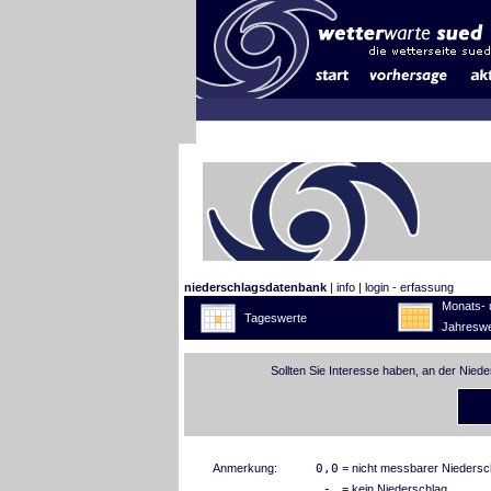
niederschlagsdatenbank
|
info
|
login - erfassung
Monats- 
Tageswerte
Jahreswe
Sollten Sie Interesse haben, an der Nied
Anmerkung:
0,0
= nicht messbarer Niedersc
-
= kein Niederschlag