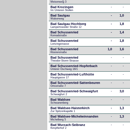
Meisenweg 3
Bad Krozingen
-
-
Im Unteren Stollen
Bad Saulgau
-
1,0
Walserweg
Bad Saulgau-Hochberg
-
1,8
Lampertsweiler Straße 12
Bad Schussenried
-
1,4
Konradstraße
Bad Schussenried
-
1,8
Lortzingstrasse
Bad Schussenried
1,0
1,6
Klosterstraße
Bad Schussenried
-
-
Theodor-Storm-Strasse
Bad Schussenried-Hopferbach
-
-
Unterer Öschweg 16/1
Bad Schussenried-Lufthütte
-
-
Hauptgasse 17
Bad Schussenried-Sattenbeuren
-
-
Ortsstraße 7
Bad Schussenried-Schwaigfurt
-
3,0
Schwaigfurt 2
Bad Waldsee
-
-
Schwanenberg
Bad Waldsee-Haisterkirch
-
1,3
Zur Spitzenkapelle 1
Bad Waldsee-Michelwinnanden
-
1,3
Michelberg 5
Bad Wurzach-Seibranz
-
-
Kimpflerhof 2 