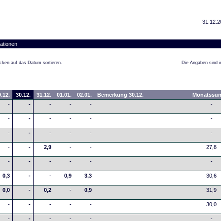
31.12.2
ationen
cken auf das Datum sortieren.
Die Angaben sind in
.12.
30.12.
31.12.
01.01.
02.01.
Bemerkung 30.12.
Monatssu
-
-
-
-
-
-
-
-
-
-
-
-
-
-
-
-
-
-
-
-
2,9
-
-
27,8
-
-
-
-
-
-
0,3
-
-
0,9
3,3
30,6
0,0
-
0,2
-
0,9
31,9
-
-
-
-
-
30,0
-
-
-
-
-
-