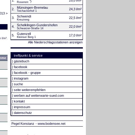
1.
25,0 l/m²
Rosenstr. 7
Münsingen-Bremelau
2.
24,3 l/m²
Teichackerhof 1
013 >
Schwendi
3.
22,5 l/m²
Kreuzweg
Schelklingen-Gundershofen
4.
22,0 l/m²
Schwarzer-Straße 14
Gutenzell
5.
17,0 l/m²
Kleinser Berg 1
 l/m².
Alle Niederschlagsstationen anzeigen
treffpunkt & service
mme
|
gästebuch
|
facebook
|
facebook - gruppe
|
instagram
|
suche
|
seite weiterempfehlen
|
werben auf wetterwarte-sued.com
|
kontakt
|
impressum
|
datenschutz
Pegel Konstanz
- www.bodensee.net