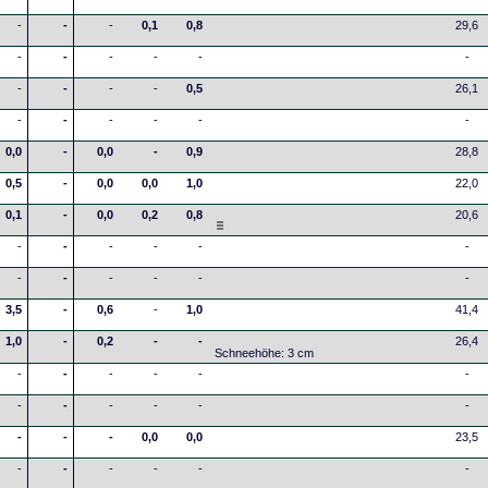
-
-
-
0,1
0,8
29,6
-
-
-
-
-
-
-
-
-
-
0,5
26,1
-
-
-
-
-
-
0,0
-
0,0
-
0,9
28,8
0,5
-
0,0
0,0
1,0
22,0
0,1
-
0,0
0,2
0,8
20,6
-
-
-
-
-
-
-
-
-
-
-
-
3,5
-
0,6
-
1,0
41,4
1,0
-
0,2
-
-
26,4
Schneehöhe: 3 cm
-
-
-
-
-
-
-
-
-
-
-
-
-
-
-
0,0
0,0
23,5
-
-
-
-
-
-