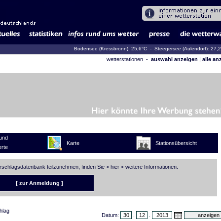
Bodensee (Kressbronn): 25,6°C
- Steegersee (Aulendorf): 27,
wetterstationen -
auswahl anzeigen
|
alle an
und
Karte
Stationsübersicht
rte
erschlagsdatenbank teilzunehmen, finden Sie >
hier
< weitere Informationen.
[ zur Anmeldung ]
hlag
Datum:
.
.