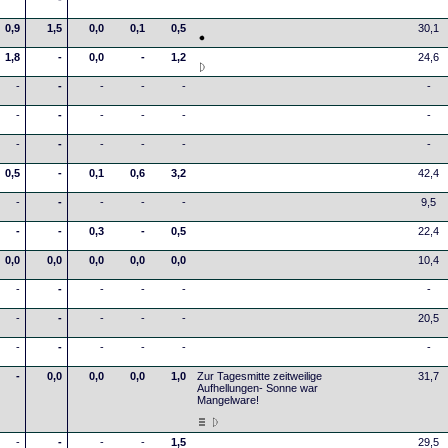
0,9
1,5
0,0
0,1
0,5
30,1
1,8
-
0,0
-
1,2
24,6
-
-
-
-
-
-
-
-
-
-
-
-
-
-
-
-
-
-
0,5
-
0,1
0,6
3,2
42,4
-
-
-
-
-
9,5
-
-
0,3
-
0,5
22,4
0,0
0,0
0,0
0,0
0,0
10,4
-
-
-
-
-
-
-
-
-
-
-
20,5
-
-
-
-
-
-
-
0,0
0,0
0,0
1,0
Zur Tagesmitte zeitweilige
31,7
Aufhellungen- Sonne war
Mangelware!
-
-
-
-
1,5
29,5