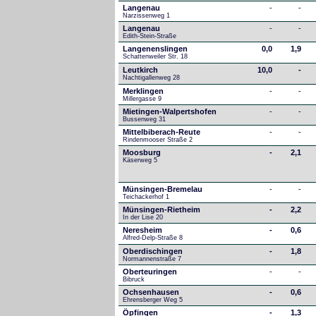
Langenau
-
-
Narzissenweg 1
Langenau
-
-
Edith-Stein-Straße
Langenenslingen
0,0
1,9
Schattenweiler Str. 18
Leutkirch
10,0
-
Nachtigallenweg 28
Merklingen
-
-
Millergasse 9
Mietingen-Walpertshofen
-
-
Bussenweg 31
Mittelbiberach-Reute
-
-
Rindenmooser Straße 2
Moosburg
-
2,1
Käserweg 5
Münsingen-Bremelau
-
-
Teichackerhof 1
Münsingen-Rietheim
-
2,2
In der Lise 20
Neresheim
-
0,6
Alfred-Delp-Straße 8
Oberdischingen
-
1,8
Normannenstraße 7
Oberteuringen
-
-
Bibruck
Ochsenhausen
-
0,6
Ehrensberger Weg 5
Öpfingen
-
1,3