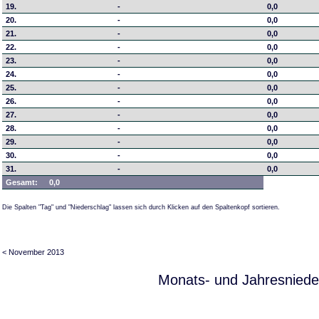
19.
-
0,0
20.
-
0,0
21.
-
0,0
22.
-
0,0
23.
-
0,0
24.
-
0,0
25.
-
0,0
26.
-
0,0
27.
-
0,0
28.
-
0,0
29.
-
0,0
30.
-
0,0
31.
-
0,0
Gesamt:
0,0
Die Spalten "Tag" und "Niederschlag" lassen sich durch Klicken auf den Spaltenkopf sortieren.
< November 2013
Monats- und Jahresniede