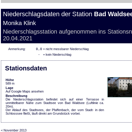
Niederschlagsdaten der Station
Bad Waldse
Monika Klink
Niederschlagsstation aufgenommen ins Stations
20.04.2021
Anmerkung:
0,0
= nicht messbarer Niederschlag
-
= kein Niederschlag
Stationsdaten
Höhe
589 m
Lage
Auf Google Maps ansehen
Beschreibung
Die Niederschlagsstation befindet sich auf einer Terrasse in
unmittelbarer Nähe zum Stadtsee von Bad Waldsee (Luftlinie ca.
20m).
Der Ablauf des Stadtsees, der Pfaffenbach, der vom Stadt- in den
Schlosssee fließt, läuft direkt am Grundstück vorbei.
< November 2013