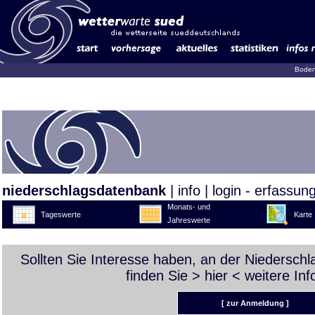
Boden
niederschlagsdatenbank
|
info
|
login - erfassun
Monats- und
Tageswerte
Karte
Jahreswerte
Sollten Sie Interesse haben, an der Niedersch
finden Sie >
hier
< weitere Inf
[ zur Anmeldung ]