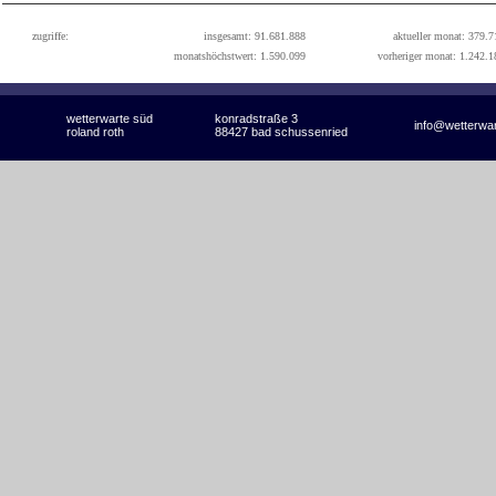
zugriffe:
insgesamt: 91.681.888
aktueller monat: 379.7
monatshöchstwert: 1.590.099
vorheriger monat: 1.242.1
wetterwarte süd
konradstraße 3
info@wetterwa
roland roth
88427 bad schussenried