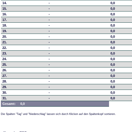
14.
-
0,0
15.
-
0,0
16.
-
0,0
17.
-
0,0
18.
-
0,0
19.
-
0,0
20.
-
0,0
21.
-
0,0
22.
-
0,0
23.
-
0,0
24.
-
0,0
25.
-
0,0
26.
-
0,0
27.
-
0,0
28.
-
0,0
29.
-
0,0
30.
-
0,0
31.
-
0,0
Gesamt:
0,0
Die Spalten "Tag" und "Niederschlag" lassen sich durch Klicken auf den Spaltenkopf sortieren.