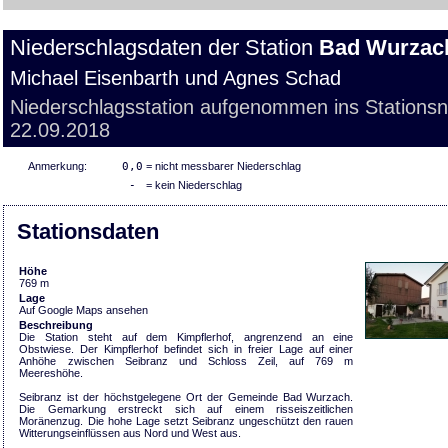
Niederschlagsdaten der Station
Bad Wurzac
Michael Eisenbarth und Agnes Schad
Niederschlagsstation aufgenommen ins Stations
22.09.2018
Anmerkung:
0,0
= nicht messbarer Niederschlag
-
= kein Niederschlag
Stationsdaten
Höhe
769 m
Lage
Auf Google Maps ansehen
Beschreibung
Die Station steht auf dem Kimpflerhof, angrenzend an eine
Obstwiese. Der Kimpflerhof befindet sich in freier Lage auf einer
Anhöhe zwischen Seibranz und Schloss Zeil, auf 769 m
Meereshöhe.
Seibranz ist der höchstgelegene Ort der Gemeinde Bad Wurzach.
Die Gemarkung erstreckt sich auf einem risseiszeitlichen
Moränenzug. Die hohe Lage setzt Seibranz ungeschützt den rauen
Witterungseinflüssen aus Nord und West aus.