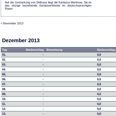
Auf der Gemarkung von Seibranz liegt die Kartause Marienau. Sie ist
das einzige bestehende Kartäuserkloster im deutschsprachigen
Raum.
< November 2013
Dezember 2013
Tag
Niederschlag
Bemerkung
Niederschlag 
01.
-
0,0
02.
-
0,0
03.
-
0,0
04.
-
0,0
05.
-
0,0
06.
-
0,0
07.
-
0,0
08.
-
0,0
09.
-
0,0
10.
-
0,0
11.
-
0,0
12.
-
0,0
13.
-
0,0