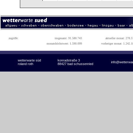
zugriffe:
insgesamt: 91.580.743
aktueller monat: 278.5
monatshöchstwert: 1.590.099
vorheriger monat: 1.242.1
wetterwarte süd
konradstraße 3
info@wetterwa
roland roth
88427 bad schussenried