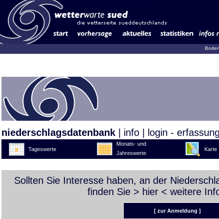
Boden
niederschlagsdatenbank
|
info
|
login - erfassun
Monats- und
Tageswerte
Karte
Jahreswerte
Sollten Sie Interesse haben, an der Niedersch
finden Sie >
hier
< weitere Inf
[ zur Anmeldung ]