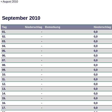
< August 2010
September 2010
Tag
Niederschlag
Bemerkung
Niederschlag 
01.
-
0,0
02.
-
0,0
03.
-
0,0
04.
-
0,0
05.
-
0,0
06.
-
0,0
07.
-
0,0
08.
-
0,0
09.
-
0,0
10.
-
0,0
11.
-
0,0
12.
-
0,0
13.
-
0,0
14.
-
0,0
15.
-
0,0
16.
-
0,0
17.
-
0,0