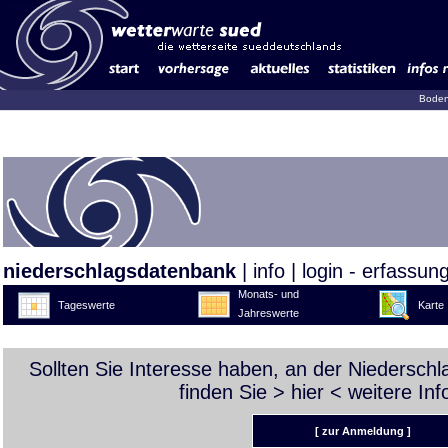
Boden
niederschlagsdatenbank
|
info
|
login - erfassun
Monats- und
Tageswerte
Karte
Jahreswerte
Sollten Sie Interesse haben, an der Niedersch
finden Sie >
hier
< weitere Inf
[ zur Anmeldung ]