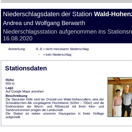
Niederschlagsdaten der Station
Wald-Hohenz
Andrea und Wolfgang Berwarth
Niederschlagsstation aufgenommen ins Stations
16.08.2020
Anmerkung:
0,0
= nicht messbarer Niederschlag
-
= kein Niederschlag
Stationsdaten
Höhe
659 m
Lage
Auf Google Maps ansehen
Beschreibung
Die Steckeler Höfe sind ein Ortsteil von Wald-Hohenzollern, eine der
Schwäbischen Alb vorgelagerte Hochebene (620m – 700m) und die
Endmoränen der Würm- und Rißeiszeit mit ihren Kies- und
Sandvorkommen prägen die Landschaft.
Die Station ist neben unserem Hausgarten in freier Hoflage
aufgestellt.