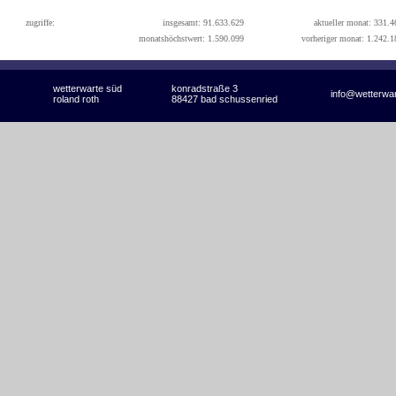
zugriffe:
insgesamt: 91.633.629
aktueller monat: 331.4
monatshöchstwert: 1.590.099
vorheriger monat: 1.242.1
wetterwarte süd
konradstraße 3
info@wetterwa
roland roth
88427 bad schussenried