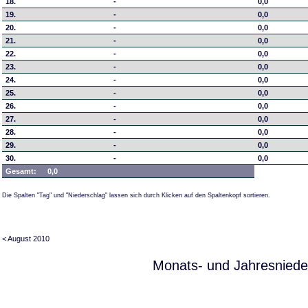
18.
-
0,0
19.
-
0,0
20.
-
0,0
21.
-
0,0
22.
-
0,0
23.
-
0,0
24.
-
0,0
25.
-
0,0
26.
-
0,0
27.
-
0,0
28.
-
0,0
29.
-
0,0
30.
-
0,0
Gesamt:
0,0
Die Spalten "Tag" und "Niederschlag" lassen sich durch Klicken auf den Spaltenkopf sortieren.
< August 2010
Monats- und Jahresniede