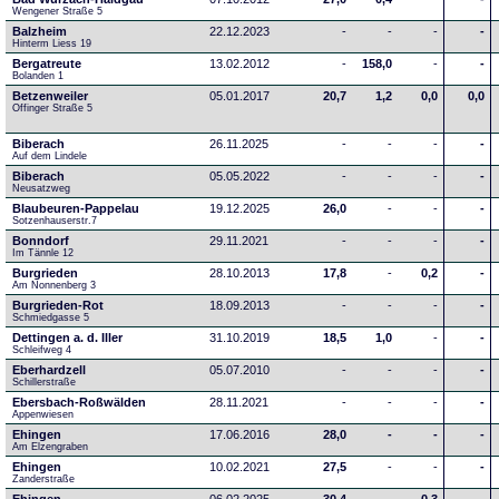
Wengener Straße 5
Balzheim
22.12.2023
-
-
-
-
Hinterm Liess 19
Bergatreute
13.02.2012
-
158,0
-
-
Bolanden 1
Betzenweiler
05.01.2017
20,7
1,2
0,0
0,0
Offinger Straße 5
Biberach
26.11.2025
-
-
-
-
Auf dem Lindele
Biberach
05.05.2022
-
-
-
-
Neusatzweg 
Blaubeuren-Pappelau
19.12.2025
26,0
-
-
-
Sotzenhauserstr.7
Bonndorf
29.11.2021
-
-
-
-
Im Tännle 12
Burgrieden
28.10.2013
17,8
-
0,2
-
Am Nonnenberg 3
Burgrieden-Rot
18.09.2013
-
-
-
-
Schmiedgasse 5
Dettingen a. d. Iller
31.10.2019
18,5
1,0
-
-
Schleifweg 4
Eberhardzell
05.07.2010
-
-
-
-
Schillerstraße
Ebersbach-Roßwälden
28.11.2021
-
-
-
-
Appenwiesen
Ehingen
17.06.2016
28,0
-
-
-
Am Elzengraben
Ehingen
10.02.2021
27,5
-
-
-
Zanderstraße