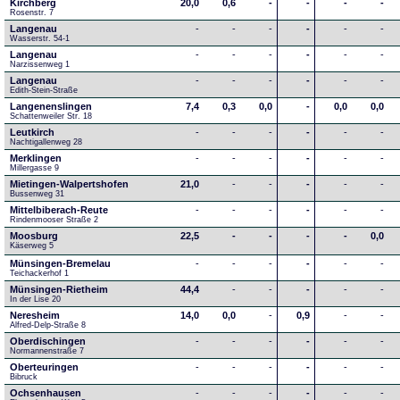
Kirchberg
20,0
0,6
-
-
-
-
Rosenstr. 7
Langenau
-
-
-
-
-
-
Wasserstr. 54-1
Langenau
-
-
-
-
-
-
Narzissenweg 1
Langenau
-
-
-
-
-
-
Edith-Stein-Straße
Langenenslingen
7,4
0,3
0,0
-
0,0
0,0
Schattenweiler Str. 18
Leutkirch
-
-
-
-
-
-
Nachtigallenweg 28
Merklingen
-
-
-
-
-
-
Millergasse 9
Mietingen-Walpertshofen
21,0
-
-
-
-
-
Bussenweg 31
Mittelbiberach-Reute
-
-
-
-
-
-
Rindenmooser Straße 2
Moosburg
22,5
-
-
-
-
0,0
Käserweg 5
Münsingen-Bremelau
-
-
-
-
-
-
Teichackerhof 1
Münsingen-Rietheim
44,4
-
-
-
-
-
In der Lise 20
Neresheim
14,0
0,0
-
0,9
-
-
Alfred-Delp-Straße 8
Oberdischingen
-
-
-
-
-
-
Normannenstraße 7
Oberteuringen
-
-
-
-
-
-
Bibruck
Ochsenhausen
-
-
-
-
-
-