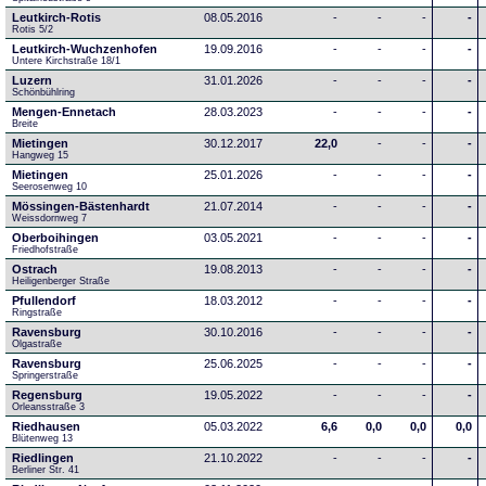
Leutkirch-Rotis
08.05.2016
-
-
-
-
Rotis 5/2
Leutkirch-Wuchzenhofen
19.09.2016
-
-
-
-
Untere Kirchstraße 18/1
Luzern
31.01.2026
-
-
-
-
Schönbühlring
Mengen-Ennetach
28.03.2023
-
-
-
-
Breite 
Mietingen
30.12.2017
22,0
-
-
-
Hangweg 15
Mietingen
25.01.2026
-
-
-
-
Seerosenweg 10
Mössingen-Bästenhardt
21.07.2014
-
-
-
-
Weissdornweg 7
Oberboihingen
03.05.2021
-
-
-
-
Friedhofstraße
Ostrach
19.08.2013
-
-
-
-
Heiligenberger Straße
Pfullendorf
18.03.2012
-
-
-
-
Ringstraße 
Ravensburg
30.10.2016
-
-
-
-
Olgastraße
Ravensburg
25.06.2025
-
-
-
-
Springerstraße
Regensburg
19.05.2022
-
-
-
-
Orleansstraße 3
Riedhausen
05.03.2022
6,6
0,0
0,0
0,0
Blütenweg 13
Riedlingen
21.10.2022
-
-
-
-
Berliner Str. 41