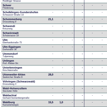
Riedlinger Strasse
Scheer
-
-
-
-
-
-
Fliederweg
Schelklingen-Gundershofen
-
-
-
-
-
-
Schwarzer-Straße 14
Schemmerberg
21,1
-
-
-
-
-
Drosselweg 9
Schwendi
-
-
-
-
-
-
Kreuzweg
Schwörstadt
-
-
-
-
-
-
Schulstrasse 19
Ulm
-
-
-
-
-
-
Eberhardtstraße 75
Ulm-Eggingen
-
-
-
-
-
-
Dorfstraße 36
Ummendorf
-
-
-
-
-
-
Tulpenweg
Unlingen
-
-
-
-
-
-
Prof.-Rieber-Str.
Unterlenningen
-
-
-
-
-
-
Kirschlatstraße
Uttenweiler-Ahlen
28,0
-
-
-
-
-
Seekircher Straße 8
Vöhringen (Schwarzwald)
-
-
-
-
-
-
Drosselweg 3
Wald-Hohenzollern
-
-
-
-
-
-
Steckeler Höfe
Waldachtal
-
-
-
-
-
-
Gerhard-Sonnenbergstraße
Waldburg
15,5
1,0
-
-
-
-
Kastanienweg11