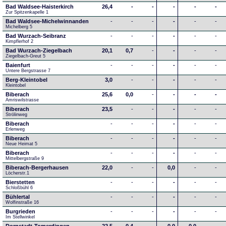
Bad Waldsee-Haisterkirch
26,4
-
-
-
-
-
Zur Spitzenkapelle 1
Bad Waldsee-Michelwinnanden
-
-
-
-
-
-
Michelberg 5
Bad Wurzach-Seibranz
-
-
-
-
-
-
Kimpflerhof 2 
Bad Wurzach-Ziegelbach
20,1
0,7
-
-
-
-
Ziegelbach-Greut 5
Baienfurt
-
-
-
-
-
-
Untere Bergstrasse 7
Berg-Kleintobel
3,0
-
-
-
-
-
Kleintobel
Biberach
25,6
0,0
-
-
-
-
Amriswilstrasse
Biberach
23,5
-
-
-
-
-
Strölinweg
Biberach
-
-
-
-
-
-
Erlenweg
Biberach
-
-
-
-
-
-
Neue Heimat 5
Biberach
-
-
-
-
-
-
Mittelbergstraße 9
Biberach-Bergerhausen
22,0
-
-
0,0
-
-
Löcherstr.1
Bierstetten
-
-
-
-
-
-
Schloßbühl 6
Bühlertal
-
-
-
-
-
-
Wolfinstraße 16
Burgrieden
-
-
-
-
-
-
Im Stellwinkel