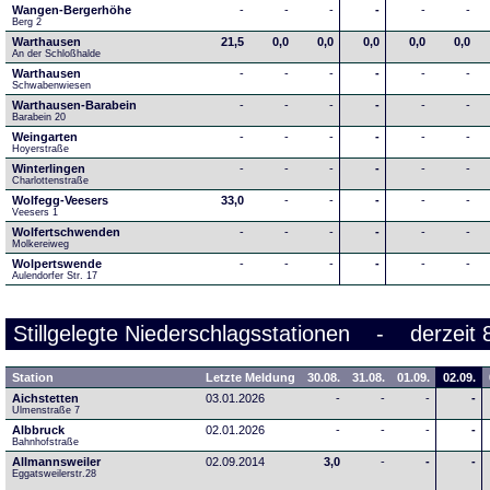
Wangen-Bergerhöhe
-
-
-
-
-
-
Berg 2
Warthausen
21,5
0,0
0,0
0,0
0,0
0,0
An der Schloßhalde 
Warthausen
-
-
-
-
-
-
Schwabenwiesen 
Warthausen-Barabein
-
-
-
-
-
-
Barabein 20
Weingarten
-
-
-
-
-
-
Hoyerstraße
Winterlingen
-
-
-
-
-
-
Charlottenstraße
Wolfegg-Veesers
33,0
-
-
-
-
-
Veesers 1
Wolfertschwenden
-
-
-
-
-
-
Molkereiweg
Wolpertswende
-
-
-
-
-
-
Aulendorfer Str. 17
Stillgelegte Niederschlagsstationen - derzeit 
Station
Letzte Meldung
30.08.
31.08.
01.09.
02.09.
Aichstetten
03.01.2026
-
-
-
-
Ulmenstraße 7
Albbruck
02.01.2026
-
-
-
-
Bahnhofstraße
Allmannsweiler
02.09.2014
3,0
-
-
-
Eggatsweilerstr.28