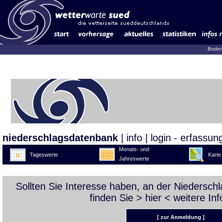
Boden
niederschlagsdatenbank
|
info
|
login - erfassun
Monats- und
Tageswerte
Karte
Jahreswerte
Sollten Sie Interesse haben, an der Niedersc
finden Sie >
hier
< weitere Inf
[ zur Anmeldung ]