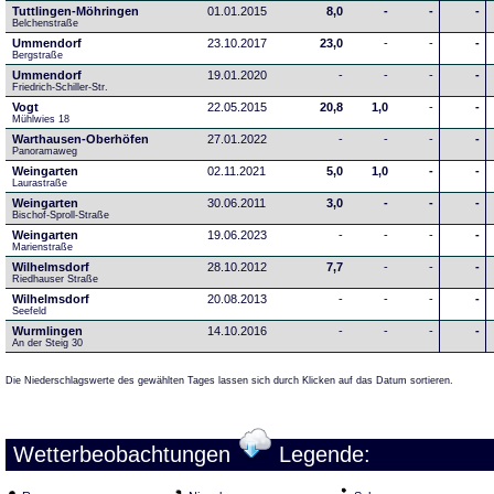
Tuttlingen-Möhringen
01.01.2015
8,0
-
-
-
Belchenstraße
Ummendorf
23.10.2017
23,0
-
-
-
Bergstraße
Ummendorf
19.01.2020
-
-
-
-
Friedrich-Schiller-Str.
Vogt
22.05.2015
20,8
1,0
-
-
Mühlwies 18
Warthausen-Oberhöfen
27.01.2022
-
-
-
-
Panoramaweg 
Weingarten
02.11.2021
5,0
1,0
-
-
Laurastraße
Weingarten
30.06.2011
3,0
-
-
-
Bischof-Sproll-Straße
Weingarten
19.06.2023
-
-
-
-
Marienstraße
Wilhelmsdorf
28.10.2012
7,7
-
-
-
Riedhauser Straße 
Wilhelmsdorf
20.08.2013
-
-
-
-
Seefeld
Wurmlingen
14.10.2016
-
-
-
-
An der Steig 30
Die Niederschlagswerte des gewählten Tages lassen sich durch Klicken auf das Datum sortieren.
Wetterbeobachtungen
Legende: