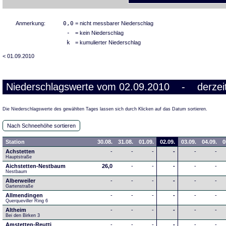
Anmerkung:
0,0
= nicht messbarer Niederschlag
-
= kein Niederschlag
k
= kumulierter Niederschlag
< 01.09.2010
Niederschlagswerte vom 02.09.2010 - derzeit
Die Niederschlagswerte des gewählten Tages lassen sich durch Klicken auf das Datum sortieren.
Nach Schneehöhe sortieren
Station
30.08.
31.08.
01.09.
02.09.
03.09.
04.09.
0
Achstetten
-
-
-
-
-
-
Hauptstraße
Aichstetten-Nestbaum
26,0
-
-
-
-
-
Nestbaum
Alberweiler
-
-
-
-
-
-
Gartenstraße
Allmendingen
-
-
-
-
-
-
Querqueviller Ring 6
Altheim
-
-
-
-
-
-
Bei den Birken 3
Amstetten-Reutti
-
-
-
-
-
-