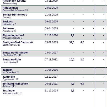
Riedlingen-Neufra
03.11.2020
-
-
-
-
Panoramaweg
Ringschnait
28.01.2025
-
-
-
-
Gustav-Reich-Strasse 20
Schlier-Hintermoos
21.08.2025
-
-
-
-
Bergweg
Seekirch
29.03.2025
-
-
-
-
Haldenberg 7
Seltmans
09.04.2013
-
-
-
-
Amselweg 22
Sigmaringendorf
12.12.2020
7,1
-
-
-
Weingartenstraße 7
Stuttgart-Bad Cannstatt
03.02.2013
32,0
0,0
-
-
Beuthener Str. 67
Stuttgart-Möhringen
23.04.2017
-
-
-
-
Glashütter Weg 10
Stuttgart-Rohr
07.11.2012
10,0
1,0
-
-
Hirschsprung 3
Talheim
21.08.2016
-
-
-
-
Im Schecken 21
Tannheim
22.10.2017
-
-
-
-
Eggmannstr. 42     
Tettnang-Ramsbach
26.03.2011
4,9
0,4
-
-
Jahnstr. 24/1
Tuttlingen
31.12.2023
9,6
-
-
-
Möhringerstraße 11