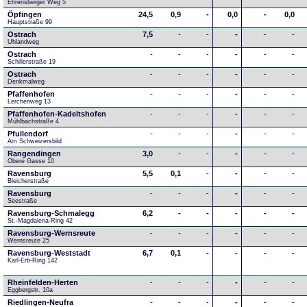
Ehrensberger Weg 5
Öpfingen
24,5
0,9
-
0,0
-
0,0
Hauptstraße 99
Ostrach
7,5
-
-
-
-
-
Uhlandweg
Ostrach
-
-
-
-
-
-
Schillerstraße 19
Ostrach
-
-
-
-
-
-
Denkmalweg 
Pfaffenhofen
-
-
-
-
-
-
Lerchenweg 13
Pfaffenhofen-Kadeltshofen
-
-
-
-
-
-
Mühlbachstraße 4
Pfullendorf
-
-
-
-
-
-
Am Schweizersbild 
Rangendingen
3,0
-
-
-
-
-
Obere Gasse 10
Ravensburg
5,5
0,1
-
-
-
-
Bleicherstraße
Ravensburg
-
-
-
-
-
-
Seestraße 
Ravensburg-Schmalegg
6,2
-
-
-
-
-
St.-Magdalena-Ring 42
Ravensburg-Wernsreute
-
-
-
-
-
-
Wernsreute 25
Ravensburg-Weststadt
6,7
0,1
-
-
-
-
Karl-Erb-Ring 142
Rheinfelden-Herten
-
-
-
-
-
-
Eggbergstr. 10a
Riedlingen-Neufra
-
-
-
-
-
-