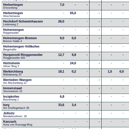
Herbertingen
7,0
-
-
-
-
-
Drosselweg
Herbertingen
-
55,0
-
-
-
-
Hirschstrasse
Hochdorf-Schweinhausen
26,0
-
-
-
-
-
Lindenweg 2
Hohentengen
-
-
-
-
-
-
Repperweiler
Hohentengen-Bremen
9,0
0,0
-
-
-
-
Bremer Halde 4
Hohentengen-Völlkofen
-
-
-
-
-
-
Bergstraße
Horgenzell-Ringgenweiler
12,7
9,8
-
-
-
-
Ringgenweiler 620
Hüttisheim
-
24,0
-
-
-
-
Ulmer Weg 2
Illerkirchberg
18,1
0,2
-
-
1,5
0,0
Mahdauweg 20
Illerrieden-Wangen
-
-
-
-
-
-
Am Muckenberg 12
Immenstaad
-
-
-
-
-
-
Stockwiesen 10
Inzigkofen
6,8
-
-
-
-
-
Butzenweg 1
Isny
33,6
3,4
-
-
-
-
Am Dreifingerbach 39
Jößnitz
-
-
-
-
-
-
Mendelssohnstr. 20
Kanzach
-
-
-
-
-
-
Anna von Russegg-Weg