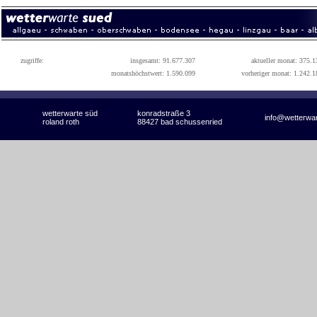
zugriffe:
insgesamt: 91.677.307
aktueller monat: 375.1
monatshöchstwert: 1.590.099
vorheriger monat: 1.242.1
wetterwarte süd
konradstraße 3
info@wetterwa
roland roth
88427 bad schussenried