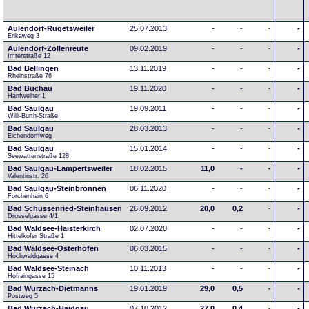
Aulendorf-Rugetsweiler
25.07.2013
-
-
-
-
Erikaweg 3
Aulendorf-Zollenreute
09.02.2019
-
-
-
-
Imterstraße 12
Bad Bellingen
13.11.2019
-
-
-
-
Rheinstraße 76
Bad Buchau
19.11.2020
-
-
-
-
Hanfweiher 1
Bad Saulgau
19.09.2011
-
-
-
-
Willi-Burth-Straße
Bad Saulgau
28.03.2013
-
-
-
-
Eichendorffweg
Bad Saulgau
15.01.2014
-
-
-
-
Seewattenstraße 128
Bad Saulgau-Lampertsweiler
18.02.2015
11,0
-
-
-
Valentinstr. 26
Bad Saulgau-Steinbronnen
06.11.2020
-
-
-
-
Forchenhain 6
Bad Schussenried-Steinhausen
26.09.2012
20,0
0,2
-
-
Drosselgasse 4/1
Bad Waldsee-Haisterkirch
02.07.2020
-
-
-
-
Hittelkofer Straße 1
Bad Waldsee-Osterhofen
06.03.2015
-
-
-
-
Hochwaldgasse 4
Bad Waldsee-Steinach
10.11.2013
-
-
-
-
Hofraingasse 15
Bad Wurzach-Dietmanns
19.01.2019
29,0
0,5
-
-
Postweg 5
Bad Wurzach-Haidgau
07.10.2012
27,0
0,4
-
-