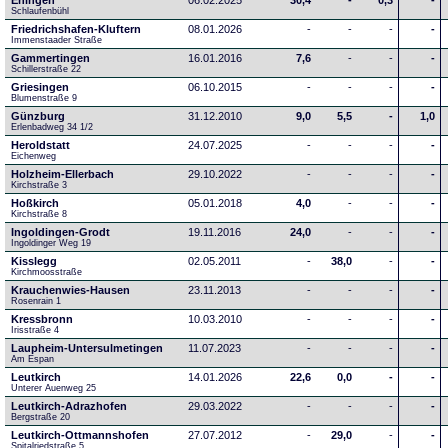
Ehingen
06.02.2025
30,4
-
0,3
-
Schlaufenbühl
Friedrichshafen-Kluftern
08.01.2026
-
-
-
-
Immenstaader Straße
Gammertingen
16.01.2016
7,6
-
-
-
Schillerstraße 22
Griesingen
06.10.2015
-
-
-
-
Blumenstraße 9
Günzburg
31.12.2010
9,0
5,5
-
1,0
Erlenbadweg 34 1/2
Heroldstatt
24.07.2025
-
-
-
-
Eichenweg 
Holzheim-Ellerbach
29.10.2022
-
-
-
-
Kirchstraße 3
Hoßkirch
05.01.2018
4,0
-
-
-
Kirchstraße 8
Ingoldingen-Grodt
19.11.2016
24,0
-
-
-
Ingoldinger Weg 19
Kisslegg
02.05.2011
-
38,0
-
-
Kirchmoosstraße
Krauchenwies-Hausen
23.11.2013
-
-
-
-
Rosenrain 1
Kressbronn
10.03.2010
-
-
-
-
Irisstraße 4
Laupheim-Untersulmetingen
11.07.2023
-
-
-
-
Am Espan
Leutkirch
14.01.2026
22,6
0,0
-
-
Unterer Auenweg 25
Leutkirch-Adrazhofen
29.03.2022
-
-
-
-
Bergstraße 20
Leutkirch-Ottmannshofen
27.07.2012
-
29,0
-
-
Spitalriedstraße 5