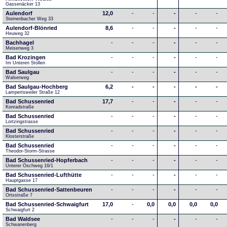
Gassenäcker 13
Aulendorf
12,0
-
-
-
-
-
Steinenbacher Weg 33
Aulendorf-Blönried
8,6
-
-
-
-
-
Heuweg 32
Bachhagel
-
-
-
-
-
-
Meisenweg 3
Bad Krozingen
-
-
-
-
-
-
Im Unteren Stollen
Bad Saulgau
-
-
-
-
-
-
Walserweg
Bad Saulgau-Hochberg
6,2
-
-
-
-
-
Lampertsweiler Straße 12
Bad Schussenried
17,7
-
-
-
-
-
Konradstraße
Bad Schussenried
-
-
-
-
-
-
Lortzingstrasse
Bad Schussenried
-
-
-
-
-
-
Klosterstraße
Bad Schussenried
-
-
-
-
-
-
Theodor-Storm-Strasse
Bad Schussenried-Hopferbach
-
-
-
-
-
-
Unterer Öschweg 16/1
Bad Schussenried-Lufthütte
-
-
-
-
-
-
Hauptgasse 17
Bad Schussenried-Sattenbeuren
-
-
-
-
-
-
Ortsstraße 7
Bad Schussenried-Schwaigfurt
17,0
-
0,0
0,0
0,0
0,0
Schwaigfurt 2
Bad Waldsee
-
-
-
-
-
-
Schwanenberg