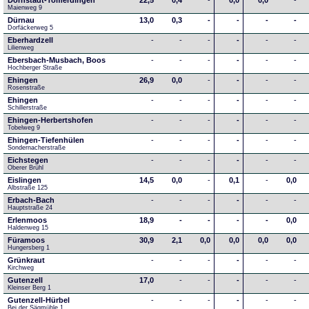
Dornstadt-Tomerdingen
22,5
0,4
-
0,0
0,0
-
Maienweg 9
Dürnau
13,0
0,3
-
-
-
-
Dorfäckerweg 5
Eberhardzell
-
-
-
-
-
-
Lilienweg
Ebersbach-Musbach, Boos
-
-
-
-
-
-
Hochberger Straße
Ehingen
26,9
0,0
-
-
-
-
Rosenstraße
Ehingen
-
-
-
-
-
-
Schillerstraße
Ehingen-Herbertshofen
-
-
-
-
-
-
Tobelweg 9
Ehingen-Tiefenhülen
-
-
-
-
-
-
Sondernacherstraße
Eichstegen
-
-
-
-
-
-
Oberer Brühl
Eislingen
14,5
0,0
-
0,1
-
0,0
Albstraße 125
Erbach-Bach
-
-
-
-
-
-
Hauptstraße 24
Erlenmoos
18,9
-
-
-
-
0,0
Haldenweg 15
Füramoos
30,9
2,1
0,0
0,0
0,0
0,0
Hungersberg 1
Grünkraut
-
-
-
-
-
-
Kirchweg
Gutenzell
17,0
-
-
-
-
-
Kleinser Berg 1
Gutenzell-Hürbel
-
-
-
-
-
-
Bei der Sägmühle 1