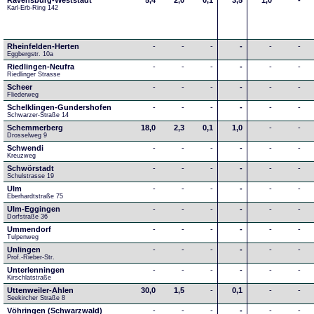
Ravensburg-Weststadt
5,4
2,0
0,1
3,5
1,0
-
Karl-Erb-Ring 142
Rheinfelden-Herten
-
-
-
-
-
-
Eggbergstr. 10a
Riedlingen-Neufra
-
-
-
-
-
-
Riedlinger Strasse
Scheer
-
-
-
-
-
-
Fliederweg
Schelklingen-Gundershofen
-
-
-
-
-
-
Schwarzer-Straße 14
Schemmerberg
18,0
2,3
0,1
1,0
-
-
Drosselweg 9
Schwendi
-
-
-
-
-
-
Kreuzweg
Schwörstadt
-
-
-
-
-
-
Schulstrasse 19
Ulm
-
-
-
-
-
-
Eberhardtstraße 75
Ulm-Eggingen
-
-
-
-
-
-
Dorfstraße 36
Ummendorf
-
-
-
-
-
-
Tulpenweg
Unlingen
-
-
-
-
-
-
Prof.-Rieber-Str.
Unterlenningen
-
-
-
-
-
-
Kirschlatstraße
Uttenweiler-Ahlen
30,0
1,5
-
0,1
-
-
Seekircher Straße 8
Vöhringen (Schwarzwald)
-
-
-
-
-
-