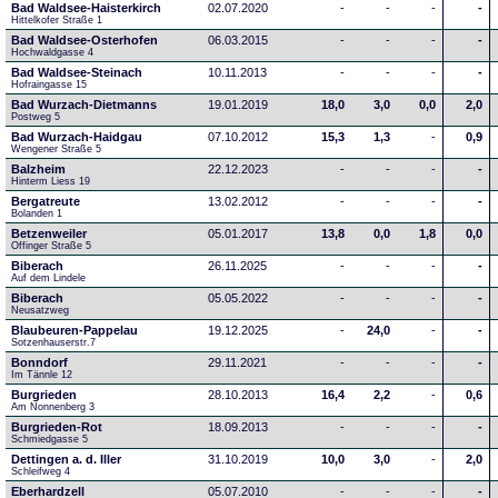
Bad Waldsee-Haisterkirch
02.07.2020
-
-
-
-
Hittelkofer Straße 1
Bad Waldsee-Osterhofen
06.03.2015
-
-
-
-
Hochwaldgasse 4
Bad Waldsee-Steinach
10.11.2013
-
-
-
-
Hofraingasse 15
Bad Wurzach-Dietmanns
19.01.2019
18,0
3,0
0,0
2,0
Postweg 5
Bad Wurzach-Haidgau
07.10.2012
15,3
1,3
-
0,9
Wengener Straße 5
Balzheim
22.12.2023
-
-
-
-
Hinterm Liess 19
Bergatreute
13.02.2012
-
-
-
-
Bolanden 1
Betzenweiler
05.01.2017
13,8
0,0
1,8
0,0
Offinger Straße 5
Biberach
26.11.2025
-
-
-
-
Auf dem Lindele
Biberach
05.05.2022
-
-
-
-
Neusatzweg 
Blaubeuren-Pappelau
19.12.2025
-
24,0
-
-
Sotzenhauserstr.7
Bonndorf
29.11.2021
-
-
-
-
Im Tännle 12
Burgrieden
28.10.2013
16,4
2,2
-
0,6
Am Nonnenberg 3
Burgrieden-Rot
18.09.2013
-
-
-
-
Schmiedgasse 5
Dettingen a. d. Iller
31.10.2019
10,0
3,0
-
2,0
Schleifweg 4
Eberhardzell
05.07.2010
-
-
-
-