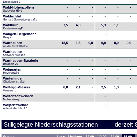
Drosselweg 3
Wald-Hohenzollern
-
-
-
-
-
-
Steckeler Höfe
Waldachtal
-
-
-
-
-
-
Gerhard-Sonnenbergstraße
Waldburg
7,5
4,8
-
5,3
1,1
-
Kastanienweg11
Wangen-Bergerhöhe
-
-
-
-
-
-
Berg 2
Warthausen
18,5
1,5
0,0
0,0
0,0
0,0
An der Schloßhalde 
Warthausen
-
-
-
-
-
-
Schwabenwiesen 
Warthausen-Barabein
-
-
-
-
-
-
Barabein 20
Weingarten
-
-
-
-
-
-
Hoyerstraße
Winterlingen
-
-
-
-
-
-
Charlottenstraße
Wolfegg-Veesers
8,8
2,1
-
2,5
1,3
-
Veesers 1
Wolfertschwenden
-
-
-
-
-
-
Molkereiweg
Wolpertswende
-
-
-
-
-
-
Aulendorfer Str. 17
Stillgelegte Niederschlagsstationen - derzeit 
Station
Letzte Meldung
12.09.
13.09.
14.09.
15.09.