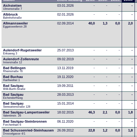
Aichstetten
03.01.2026
-
-
-
-
Ulmenstraße 7
Albbruck
02.01.2026
-
-
-
-
Bahnhofstraße
Allmannsweiler
02.09.2014
40,0
1,3
0,0
2,0
Eggatsweilerstr.28
Aulendorf-Rugetsweiler
25.07.2013
-
-
-
-
Erikaweg 3
Aulendorf-Zollenreute
09.02.2019
-
-
-
-
Imterstraße 12
Bad Bellingen
13.11.2019
-
-
-
-
Rheinstraße 76
Bad Buchau
19.11.2020
-
-
-
-
Hanfweiher 1
Bad Saulgau
19.09.2011
-
-
-
-
Willi-Burth-Straße
Bad Saulgau
28.03.2013
-
-
-
-
Eichendorffweg
Bad Saulgau
15.01.2014
-
-
-
-
Seewattenstraße 128
Bad Saulgau-Lampertsweiler
18.02.2015
46,3
2,1
0,0
1,8
Valentinstr. 26
Bad Saulgau-Steinbronnen
06.11.2020
-
-
-
-
Forchenhain 6
Bad Schussenried-Steinhausen
26.09.2012
22,8
1,2
0,0
1,8
Drosselgasse 4/1