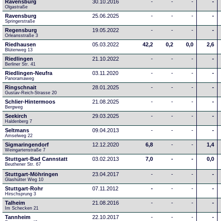
Ravensburg
30.10.2016
-
-
-
-
Olgastraße
Ravensburg
25.06.2025
-
-
-
-
Springerstraße
Regensburg
19.05.2022
-
-
-
-
Orleansstraße 3
Riedhausen
05.03.2022
42,2
0,2
0,0
2,6
Blütenweg 13
Riedlingen
21.10.2022
-
-
-
-
Berliner Str. 41
Riedlingen-Neufra
03.11.2020
-
-
-
-
Panoramaweg
Ringschnait
28.01.2025
-
-
-
-
Gustav-Reich-Strasse 20
Schlier-Hintermoos
21.08.2025
-
-
-
-
Bergweg
Seekirch
29.03.2025
-
-
-
-
Haldenberg 7
Seltmans
09.04.2013
-
-
-
-
Amselweg 22
Sigmaringendorf
12.12.2020
6,8
-
-
1,4
Weingartenstraße 7
Stuttgart-Bad Cannstatt
03.02.2013
7,0
-
-
0,0
Beuthener Str. 67
Stuttgart-Möhringen
23.04.2017
-
-
-
-
Glashütter Weg 10
Stuttgart-Rohr
07.11.2012
-
-
-
-
Hirschsprung 3
Talheim
21.08.2016
-
-
-
-
Im Schecken 21
Tannheim
22.10.2017
-
-
-
-