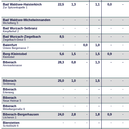
Bad Waldsee-Haisterkirch
22,5
1,3
-
1,1
0,0
-
Zur Spitzenkapelle 1
Bad Waldsee-Michelwinnanden
-
-
-
-
-
-
Michelberg 5
Bad Wurzach-Seibranz
-
-
-
-
-
-
Kimpflerhof 2 
Bad Wurzach-Ziegelbach
8,5
-
-
-
-
-
Ziegelbach-Greut 5
Baienfurt
-
-
0,0
1,0
-
-
Untere Bergstrasse 7
Berg-Kleintobel
5,6
1,5
-
1,5
0,9
-
Kleintobel
Biberach
28,3
0,8
-
1,3
-
-
Amriswilstrasse
Biberach
25,0
1,0
-
1,5
-
-
Strölinweg
Biberach
-
-
-
-
-
-
Erlenweg
Biberach
-
-
-
-
-
-
Neue Heimat 5
Biberach
-
-
-
-
-
-
Mittelbergstraße 9
Biberach-Bergerhausen
24,0
2,8
-
1,8
0,9
-
Löcherstr.1
Bierstetten
-
-
-
-
-
-
Schloßbühl 6