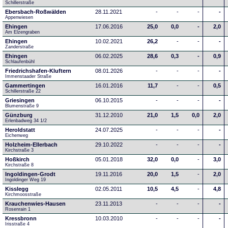
Schillerstraße
Ebersbach-Roßwälden
28.11.2021
-
-
-
-
Appenwiesen
Ehingen
17.06.2016
25,0
0,0
-
2,0
Am Elzengraben
Ehingen
10.02.2021
26,2
-
-
-
Zanderstraße
Ehingen
06.02.2025
28,6
0,3
-
0,9
Schlaufenbühl
Friedrichshafen-Kluftern
08.01.2026
-
-
-
-
Immenstaader Straße
Gammertingen
16.01.2016
11,7
-
-
0,5
Schillerstraße 22
Griesingen
06.10.2015
-
-
-
-
Blumenstraße 9
Günzburg
31.12.2010
21,0
1,5
0,0
2,0
Erlenbadweg 34 1/2
Heroldstatt
24.07.2025
-
-
-
-
Eichenweg 
Holzheim-Ellerbach
29.10.2022
-
-
-
-
Kirchstraße 3
Hoßkirch
05.01.2018
32,0
0,0
-
3,0
Kirchstraße 8
Ingoldingen-Grodt
19.11.2016
20,0
1,5
-
2,0
Ingoldinger Weg 19
Kisslegg
02.05.2011
10,5
4,5
-
4,8
Kirchmoosstraße
Krauchenwies-Hausen
23.11.2013
-
-
-
-
Rosenrain 1
Kressbronn
10.03.2010
-
-
-
-
Irisstraße 4