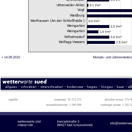
< 14.09.2010
Monats- und Jahresnieder
zugriffe:
insgesamt: 91.572.572
aktueller monat: 270.4
monatshöchstwert: 1.590.099
vorheriger monat: 1.242.1
wetterwarte süd
konradstraße 3
info@wetterwa
roland roth
88427 bad schussenried