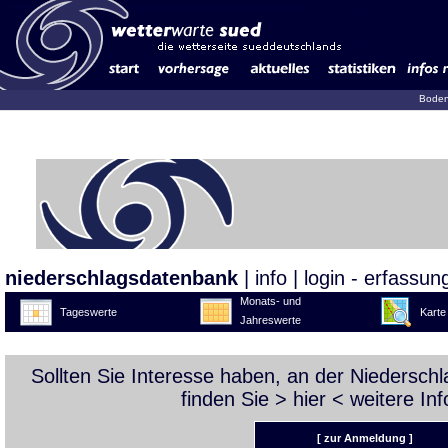
Boden
niederschlagsdatenbank
|
info
|
login - erfassun
Monats- und
Tageswerte
Karte
Jahreswerte
Sollten Sie Interesse haben, an der Niedersc
finden Sie >
hier
< weitere Inf
[ zur Anmeldung ]