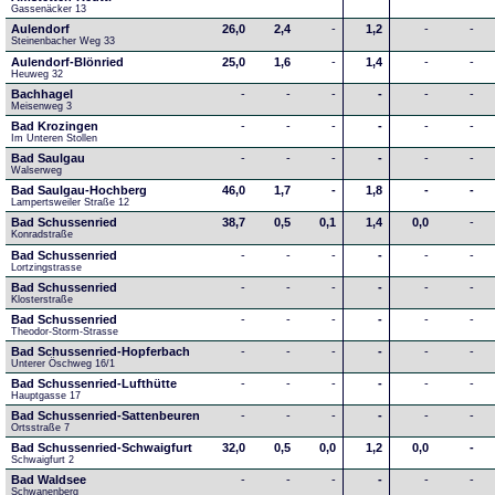
Gassenäcker 13
Aulendorf
26,0
2,4
-
1,2
-
-
Steinenbacher Weg 33
Aulendorf-Blönried
25,0
1,6
-
1,4
-
-
Heuweg 32
Bachhagel
-
-
-
-
-
-
Meisenweg 3
Bad Krozingen
-
-
-
-
-
-
Im Unteren Stollen
Bad Saulgau
-
-
-
-
-
-
Walserweg
Bad Saulgau-Hochberg
46,0
1,7
-
1,8
-
-
Lampertsweiler Straße 12
Bad Schussenried
38,7
0,5
0,1
1,4
0,0
-
Konradstraße
Bad Schussenried
-
-
-
-
-
-
Lortzingstrasse
Bad Schussenried
-
-
-
-
-
-
Klosterstraße
Bad Schussenried
-
-
-
-
-
-
Theodor-Storm-Strasse
Bad Schussenried-Hopferbach
-
-
-
-
-
-
Unterer Öschweg 16/1
Bad Schussenried-Lufthütte
-
-
-
-
-
-
Hauptgasse 17
Bad Schussenried-Sattenbeuren
-
-
-
-
-
-
Ortsstraße 7
Bad Schussenried-Schwaigfurt
32,0
0,5
0,0
1,2
0,0
-
Schwaigfurt 2
Bad Waldsee
-
-
-
-
-
-
Schwanenberg