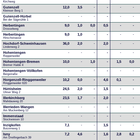
Kirchweg
Gutenzell
12,0
3,5
-
-
-
-
Kleinser Berg 1
Gutenzell-Hürbel
-
-
-
-
-
-
Bei der Sägmühle 1
Herbertingen
9,0
1,0
0,0
0,5
-
-
Drosselweg
Herbertingen
9,0
1,0
-
-
-
-
Hirschstrasse
Hochdorf-Schweinhausen
36,0
2,0
-
2,0
-
-
Lindenweg 2
Hohentengen
-
-
-
-
-
-
Repperweiler
Hohentengen-Bremen
10,0
-
1,0
-
1,5
0,0
Bremer Halde 4
Hohentengen-Völlkofen
-
-
-
-
-
-
Bergstraße
Horgenzell-Ringgenweiler
10,2
0,0
-
4,6
0,1
-
Ringgenweiler 620
Hüttisheim
24,5
2,0
-
1,5
-
-
Ulmer Weg 2
Illerkirchberg
23,5
1,7
-
2,0
-
-
Mahdauweg 20
Illerrieden-Wangen
-
-
-
-
-
-
Am Muckenberg 12
Immenstaad
-
-
-
-
-
-
Stockwiesen 10
Inzigkofen
7,1
-
-
1,5
-
-
Butzenweg 1
Isny
7,2
4,6
-
1,6
2,8
0,2
Am Dreifingerbach 39