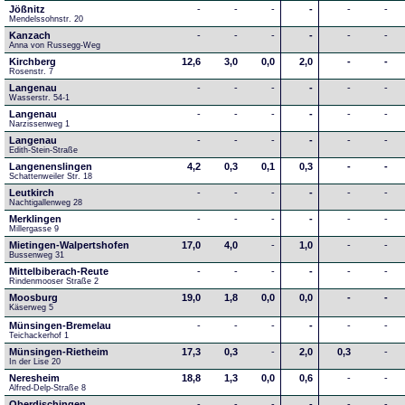
Jößnitz
-
-
-
-
-
-
Mendelssohnstr. 20
Kanzach
-
-
-
-
-
-
Anna von Russegg-Weg
Kirchberg
12,6
3,0
0,0
2,0
-
-
Rosenstr. 7
Langenau
-
-
-
-
-
-
Wasserstr. 54-1
Langenau
-
-
-
-
-
-
Narzissenweg 1
Langenau
-
-
-
-
-
-
Edith-Stein-Straße
Langenenslingen
4,2
0,3
0,1
0,3
-
-
Schattenweiler Str. 18
Leutkirch
-
-
-
-
-
-
Nachtigallenweg 28
Merklingen
-
-
-
-
-
-
Millergasse 9
Mietingen-Walpertshofen
17,0
4,0
-
1,0
-
-
Bussenweg 31
Mittelbiberach-Reute
-
-
-
-
-
-
Rindenmooser Straße 2
Moosburg
19,0
1,8
0,0
0,0
-
-
Käserweg 5
Münsingen-Bremelau
-
-
-
-
-
-
Teichackerhof 1
Münsingen-Rietheim
17,3
0,3
-
2,0
0,3
-
In der Lise 20
Neresheim
18,8
1,3
0,0
0,6
-
-
Alfred-Delp-Straße 8
Oberdischingen
-
-
-
-
-
-