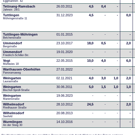
Eggmannstr. 42     
Tettnang-Ramsbach
26.03.2011
4,5
0,4
-
-
Jahnstr. 24/1
Tuttlingen
31.12.2023
4,5
-
-
0,0
Möhringerstraße 11
Tuttlingen-Möhringen
01.01.2015
-
-
-
-
Belchenstraße
Ummendorf
23.10.2017
18,0
0,5
-
2,0
Bergstraße
Ummendorf
19.01.2020
-
-
-
-
Friedrich-Schiller-Str.
Vogt
22.05.2015
10,0
4,0
-
6,0
Mühlwies 18
Warthausen-Oberhöfen
27.01.2022
-
-
-
-
Panoramaweg 
Weingarten
02.11.2021
4,0
3,0
1,0
2,0
Laurastraße
Weingarten
30.06.2011
5,0
1,5
1,0
1,0
Bischof-Sproll-Straße
Weingarten
19.06.2023
-
-
-
-
Marienstraße
Wilhelmsdorf
28.10.2012
24,5
-
-
2,0
Riedhauser Straße 
Wilhelmsdorf
20.08.2013
-
-
-
-
Seefeld
Wurmlingen
14.10.2016
-
-
-
-
An der Steig 30