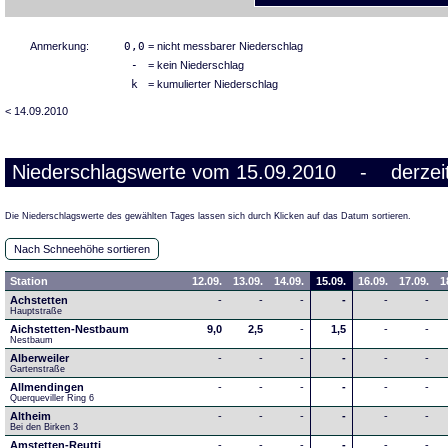
Anmerkung:
0,0
= nicht messbarer Niederschlag
-
= kein Niederschlag
k
= kumulierter Niederschlag
< 14.09.2010
Niederschlagswerte vom 15.09.2010 - derzeit
Die Niederschlagswerte des gewählten Tages lassen sich durch Klicken auf das Datum sortieren.
Nach Schneehöhe sortieren
Station
12.09.
13.09.
14.09.
15.09.
16.09.
17.09.
1
Achstetten
-
-
-
-
-
-
Hauptstraße
Aichstetten-Nestbaum
9,0
2,5
-
1,5
-
-
Nestbaum
Alberweiler
-
-
-
-
-
-
Gartenstraße
Allmendingen
-
-
-
-
-
-
Querqueviller Ring 6
Altheim
-
-
-
-
-
-
Bei den Birken 3
Amstetten-Reutti
-
-
-
-
-
-