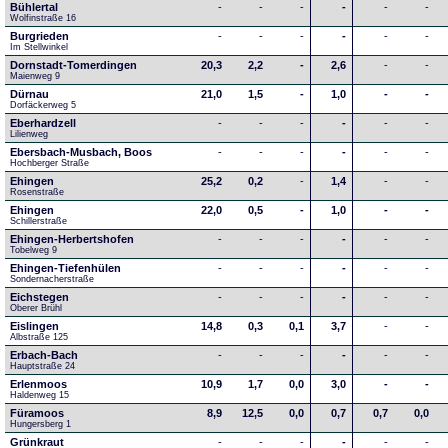
Bühlertal
-
-
-
-
-
-
Wolfinstraße 16
Burgrieden
-
-
-
-
-
-
Im Stellwinkel
Dornstadt-Tomerdingen
20,3
2,2
-
2,6
-
-
Maienweg 9
Dürnau
21,0
1,5
-
1,0
-
-
Dorfäckerweg 5
Eberhardzell
-
-
-
-
-
-
Lilienweg
Ebersbach-Musbach, Boos
-
-
-
-
-
-
Hochberger Straße
Ehingen
25,2
0,2
-
1,4
-
-
Rosenstraße
Ehingen
22,0
0,5
-
1,0
-
-
Schillerstraße
Ehingen-Herbertshofen
-
-
-
-
-
-
Tobelweg 9
Ehingen-Tiefenhülen
-
-
-
-
-
-
Sondernacherstraße
Eichstegen
-
-
-
-
-
-
Oberer Brühl
Eislingen
14,8
0,3
0,1
3,7
-
-
Albstraße 125
Erbach-Bach
-
-
-
-
-
-
Hauptstraße 24
Erlenmoos
10,9
1,7
0,0
3,0
-
-
Haldenweg 15
Füramoos
8,9
12,5
0,0
0,7
0,7
0,0
Hungersberg 1
Grünkraut
-
-
-
-
-
-