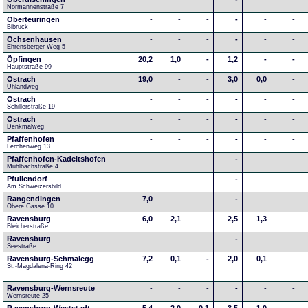
Normannenstraße 7
Oberteuringen
-
-
-
-
-
-
Bibruck
Ochsenhausen
-
-
-
-
-
-
Ehrensberger Weg 5
Öpfingen
20,2
1,0
-
1,2
-
-
Hauptstraße 99
Ostrach
19,0
-
-
3,0
0,0
-
Uhlandweg
Ostrach
-
-
-
-
-
-
Schillerstraße 19
Ostrach
-
-
-
-
-
-
Denkmalweg 
Pfaffenhofen
-
-
-
-
-
-
Lerchenweg 13
Pfaffenhofen-Kadeltshofen
-
-
-
-
-
-
Mühlbachstraße 4
Pfullendorf
-
-
-
-
-
-
Am Schweizersbild 
Rangendingen
7,0
-
-
-
-
-
Obere Gasse 10
Ravensburg
6,0
2,1
-
2,5
1,3
-
Bleicherstraße
Ravensburg
-
-
-
-
-
-
Seestraße 
Ravensburg-Schmalegg
7,2
0,1
-
2,0
0,1
-
St.-Magdalena-Ring 42
Ravensburg-Wernsreute
-
-
-
-
-
-
Wernsreute 25