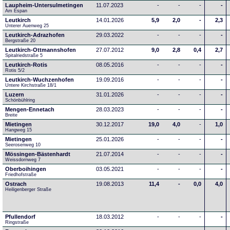
Laupheim-Untersulmetingen
11.07.2023
-
-
-
-
Am Espan
Leutkirch
14.01.2026
5,9
2,0
-
2,3
Unterer Auenweg 25
Leutkirch-Adrazhofen
29.03.2022
-
-
-
-
Bergstraße 20
Leutkirch-Ottmannshofen
27.07.2012
9,0
2,8
0,4
2,7
Spitalriedstraße 5
Leutkirch-Rotis
08.05.2016
-
-
-
-
Rotis 5/2
Leutkirch-Wuchzenhofen
19.09.2016
-
-
-
-
Untere Kirchstraße 18/1
Luzern
31.01.2026
-
-
-
-
Schönbühlring
Mengen-Ennetach
28.03.2023
-
-
-
-
Breite 
Mietingen
30.12.2017
19,0
4,0
-
1,0
Hangweg 15
Mietingen
25.01.2026
-
-
-
-
Seerosenweg 10
Mössingen-Bästenhardt
21.07.2014
-
-
-
-
Weissdornweg 7
Oberboihingen
03.05.2021
-
-
-
-
Friedhofstraße
Ostrach
19.08.2013
11,4
-
0,0
4,0
Heiligenberger Straße
Pfullendorf
18.03.2012
-
-
-
-
Ringstraße 