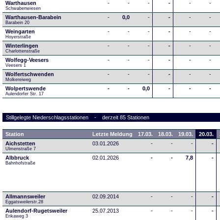
Warthausen
-
-
-
-
-
-
Schwabenwiesen 
Warthausen-Barabein
-
0,0
-
-
-
-
Barabein 20
Weingarten
-
-
-
-
-
-
Hoyerstraße
Winterlingen
-
-
-
-
-
-
Charlottenstraße
Wolfegg-Veesers
-
-
-
-
-
-
Veesers 1
Wolfertschwenden
-
-
-
-
-
-
Molkereiweg
Wolpertswende
-
-
0,0
-
-
-
Aulendorfer Str. 17
Stillgelegte Niederschlagsstationen - derzeit 85 Stationen
Station
Letzte Meldung
17.03.
18.03.
19.03.
20.03.
Aichstetten
03.01.2026
-
-
-
-
Ulmenstraße 7
Albbruck
02.01.2026
-
-
7,8
-
Bahnhofstraße
Allmannsweiler
02.09.2014
-
-
-
-
Eggatsweilerstr.28
Aulendorf-Rugetsweiler
25.07.2013
-
-
-
-
Erikaweg 3