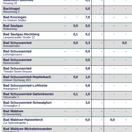
Aulendorf-Blönried
-
-
0,3
-
-
-
Heuweg 32
Bachhagel
-
-
5,0
-
-
-
Meisenweg 3
Bad Krozingen
-
-
7,0
-
-
-
Im Unteren Stollen
Bad Saulgau
-
0,0
0,0
-
-
-
Walserweg
Bad Saulgau-Hochberg
-
0,1
0,2
-
-
-
Lampertsweiler Straße 12
Bad Schussenried
-
0,0
0,3
-
-
0,0
Konradstraße
Bad Schussenried
-
-
0,0
-
-
-
Lortzingstrasse
Bad Schussenried
-
-
0,5
-
-
-
Klosterstraße
Bad Schussenried
-
-
0,8
-
-
-
Theodor-Storm-Strasse
Bad Schussenried-Hopferbach
-
0,0
1,0
-
-
-
Unterer Öschweg 16/1
Bad Schussenried-Lufthütte
-
-
0,8
-
-
-
Hauptgasse 17
Bad Schussenried-Sattenbeuren
-
0,1
1,0
-
-
-
Ortsstraße 7
Bad Schussenried-Schwaigfurt
-
-
3,0
-
-
-
Schwaigfurt 2
Bad Waldsee
-
-
-
-
-
-
Schwanenberg
Bad Waldsee-Haisterkirch
-
-
0,0
-
0,0
-
Zur Spitzenkapelle 1
Bad Waldsee-Michelwinnanden
-
-
-
-
-
-