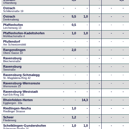
Uhlandweg
Ostrach
-
-
-
-
-
-
Schillerstraße 19
Ostrach
-
5,5
1,0
-
-
-
Denkmalweg 
Pfaffenhofen
-
0,5
-
-
-
-
Lerchenweg 13
Pfaffenhofen-Kadeltshofen
-
1,0
1,0
-
-
-
Mühlbachstraße 4
Pfullendorf
-
-
-
-
-
-
Am Schweizersbild 
Rangendingen
-
2,0
-
-
-
-
Obere Gasse 10
Ravensburg
-
-
-
-
-
-
Bleicherstraße
Ravensburg
-
-
-
-
-
-
Seestraße 
Ravensburg-Schmalegg
-
-
-
-
-
-
St.-Magdalena-Ring 42
Ravensburg-Wernsreute
-
-
-
-
-
-
Wernsreute 25
Ravensburg-Weststadt
-
-
-
-
-
-
Karl-Erb-Ring 142
Rheinfelden-Herten
-
-
14,3
-
-
-
Eggbergstr. 10a
Riedlingen-Neufra
-
1,0
-
-
-
-
Riedlinger Strasse
Scheer
-
1,2
-
-
-
-
Fliederweg
Schelklingen-Gundershofen
-
1,0
1,0
-
-
-
Schwarzer-Straße 14