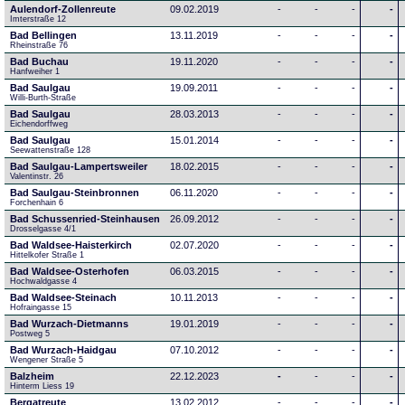
Aulendorf-Zollenreute
09.02.2019
-
-
-
-
Imterstraße 12
Bad Bellingen
13.11.2019
-
-
-
-
Rheinstraße 76
Bad Buchau
19.11.2020
-
-
-
-
Hanfweiher 1
Bad Saulgau
19.09.2011
-
-
-
-
Willi-Burth-Straße
Bad Saulgau
28.03.2013
-
-
-
-
Eichendorffweg
Bad Saulgau
15.01.2014
-
-
-
-
Seewattenstraße 128
Bad Saulgau-Lampertsweiler
18.02.2015
-
-
-
-
Valentinstr. 26
Bad Saulgau-Steinbronnen
06.11.2020
-
-
-
-
Forchenhain 6
Bad Schussenried-Steinhausen
26.09.2012
-
-
-
-
Drosselgasse 4/1
Bad Waldsee-Haisterkirch
02.07.2020
-
-
-
-
Hittelkofer Straße 1
Bad Waldsee-Osterhofen
06.03.2015
-
-
-
-
Hochwaldgasse 4
Bad Waldsee-Steinach
10.11.2013
-
-
-
-
Hofraingasse 15
Bad Wurzach-Dietmanns
19.01.2019
-
-
-
-
Postweg 5
Bad Wurzach-Haidgau
07.10.2012
-
-
-
-
Wengener Straße 5
Balzheim
22.12.2023
-
-
-
-
Hinterm Liess 19
Bergatreute
13.02.2012
-
-
-
-