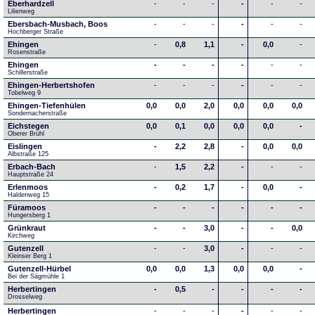
Eberhardzell
-
-
-
-
-
-
Lilienweg
Ebersbach-Musbach, Boos
-
-
-
-
-
-
Hochberger Straße
Ehingen
-
0,8
1,1
-
0,0
-
Rosenstraße
Ehingen
-
-
-
-
-
-
Schillerstraße
Ehingen-Herbertshofen
-
-
-
-
-
-
Tobelweg 9
Ehingen-Tiefenhülen
0,0
0,0
2,0
0,0
0,0
0,0
Sondernacherstraße
Eichstegen
0,0
0,1
0,0
0,0
0,0
-
Oberer Brühl
Eislingen
-
2,2
2,8
-
0,0
0,0
Albstraße 125
Erbach-Bach
-
1,5
2,2
-
-
-
Hauptstraße 24
Erlenmoos
-
0,2
1,7
-
0,0
-
Haldenweg 15
Füramoos
-
-
-
-
-
-
Hungersberg 1
Grünkraut
-
-
3,0
-
-
0,0
Kirchweg
Gutenzell
-
-
3,0
-
-
-
Kleinser Berg 1
Gutenzell-Hürbel
0,0
0,0
1,3
0,0
0,0
-
Bei der Sägmühle 1
Herbertingen
-
0,5
-
-
-
-
Drosselweg
Herbertingen
-
-
-
-
-
-