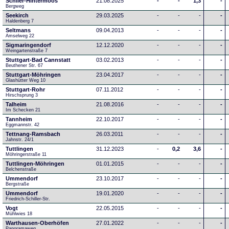
Schlier-Hintermoos
21.08.2025
-
-
1,3
-
Bergweg
Seekirch
29.03.2025
-
-
-
-
Haldenberg 7
Seltmans
09.04.2013
-
-
-
-
Amselweg 22
Sigmaringendorf
12.12.2020
-
-
-
-
Weingartenstraße 7
Stuttgart-Bad Cannstatt
03.02.2013
-
-
-
-
Beuthener Str. 67
Stuttgart-Möhringen
23.04.2017
-
-
-
-
Glashütter Weg 10
Stuttgart-Rohr
07.11.2012
-
-
-
-
Hirschsprung 3
Talheim
21.08.2016
-
-
-
-
Im Schecken 21
Tannheim
22.10.2017
-
-
-
-
Eggmannstr. 42     
Tettnang-Ramsbach
26.03.2011
-
-
-
-
Jahnstr. 24/1
Tuttlingen
31.12.2023
-
0,2
3,6
-
Möhringerstraße 11
Tuttlingen-Möhringen
01.01.2015
-
-
-
-
Belchenstraße
Ummendorf
23.10.2017
-
-
-
-
Bergstraße
Ummendorf
19.01.2020
-
-
-
-
Friedrich-Schiller-Str.
Vogt
22.05.2015
-
-
-
-
Mühlwies 18
Warthausen-Oberhöfen
27.01.2022
-
-
-
-
Panoramaweg 