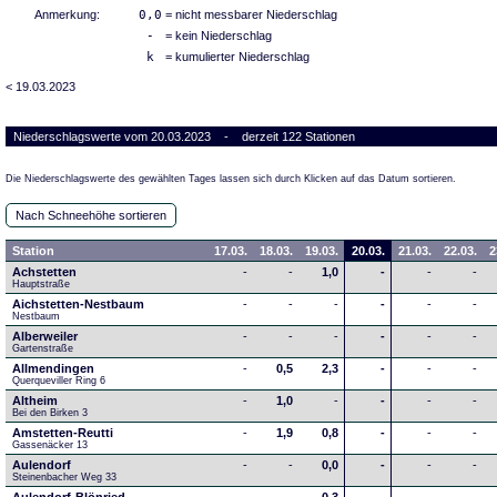
Anmerkung:
0,0
= nicht messbarer Niederschlag
-
= kein Niederschlag
k
= kumulierter Niederschlag
< 19.03.2023
Niederschlagswerte vom 20.03.2023 - derzeit 122 Stationen
Die Niederschlagswerte des gewählten Tages lassen sich durch Klicken auf das Datum sortieren.
Nach Schneehöhe sortieren
Station
17.03.
18.03.
19.03.
20.03.
21.03.
22.03.
2
Achstetten
-
-
1,0
-
-
-
Hauptstraße
Aichstetten-Nestbaum
-
-
-
-
-
-
Nestbaum
Alberweiler
-
-
-
-
-
-
Gartenstraße
Allmendingen
-
0,5
2,3
-
-
-
Querqueviller Ring 6
Altheim
-
1,0
-
-
-
-
Bei den Birken 3
Amstetten-Reutti
-
1,9
0,8
-
-
-
Gassenäcker 13
Aulendorf
-
-
0,0
-
-
-
Steinenbacher Weg 33