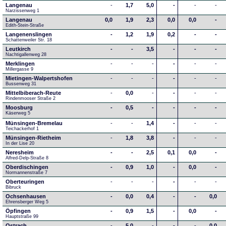
Langenau
-
1,7
5,0
-
-
-
Narzissenweg 1
Langenau
0,0
1,9
2,3
0,0
0,0
-
Edith-Stein-Straße
Langenenslingen
-
1,2
1,9
0,2
-
-
Schattenweiler Str. 18
Leutkirch
-
-
3,5
-
-
-
Nachtigallenweg 28
Merklingen
-
-
-
-
-
-
Millergasse 9
Mietingen-Walpertshofen
-
-
-
-
-
-
Bussenweg 31
Mittelbiberach-Reute
-
0,0
-
-
-
-
Rindenmooser Straße 2
Moosburg
-
0,5
-
-
-
-
Käserweg 5
Münsingen-Bremelau
-
-
1,4
-
-
-
Teichackerhof 1
Münsingen-Rietheim
-
1,8
3,8
-
-
-
In der Lise 20
Neresheim
-
-
2,5
0,1
0,0
-
Alfred-Delp-Straße 8
Oberdischingen
-
0,9
1,0
-
0,0
-
Normannenstraße 7
Oberteuringen
-
-
-
-
-
-
Bibruck
Ochsenhausen
-
0,0
0,4
-
-
0,0
Ehrensberger Weg 5
Öpfingen
-
0,9
1,5
-
0,0
-
Hauptstraße 99
Ostrach
-
5,0
-
-
-
0,0