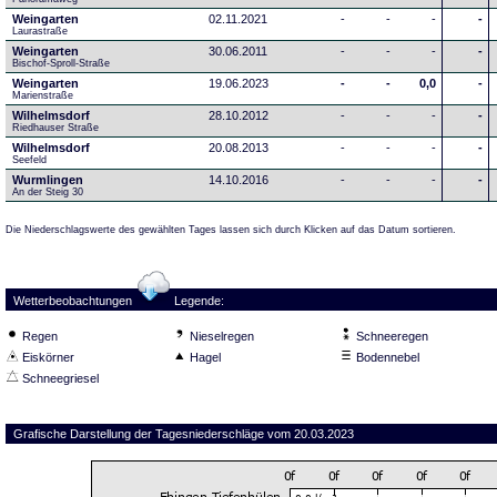
Weingarten
02.11.2021
-
-
-
-
Laurastraße
Weingarten
30.06.2011
-
-
-
-
Bischof-Sproll-Straße
Weingarten
19.06.2023
-
-
0,0
-
Marienstraße
Wilhelmsdorf
28.10.2012
-
-
-
-
Riedhauser Straße 
Wilhelmsdorf
20.08.2013
-
-
-
-
Seefeld
Wurmlingen
14.10.2016
-
-
-
-
An der Steig 30
Die Niederschlagswerte des gewählten Tages lassen sich durch Klicken auf das Datum sortieren.
Wetterbeobachtungen
Legende:
Regen
Nieselregen
Schneeregen
Eiskörner
Hagel
Bodennebel
Schneegriesel
Grafische Darstellung der Tagesniederschläge vom 20.03.2023