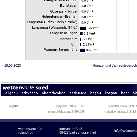
< 19.03.2023
Monats- und Jahresniedersch
zugriffe:
insgesamt: 91.661.568
aktueller monat: 359.3
monatshöchstwert: 1.590.099
vorheriger monat: 1.242.1
wetterwarte süd
konradstraße 3
info@wetterwa
roland roth
88427 bad schussenried