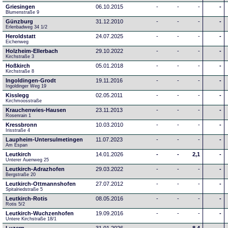
Griesingen
06.10.2015
-
-
-
-
Blumenstraße 9
Günzburg
31.12.2010
-
-
-
-
Erlenbadweg 34 1/2
Heroldstatt
24.07.2025
-
-
-
-
Eichenweg 
Holzheim-Ellerbach
29.10.2022
-
-
-
-
Kirchstraße 3
Hoßkirch
05.01.2018
-
-
-
-
Kirchstraße 8
Ingoldingen-Grodt
19.11.2016
-
-
-
-
Ingoldinger Weg 19
Kisslegg
02.05.2011
-
-
-
-
Kirchmoosstraße
Krauchenwies-Hausen
23.11.2013
-
-
-
-
Rosenrain 1
Kressbronn
10.03.2010
-
-
-
-
Irisstraße 4
Laupheim-Untersulmetingen
11.07.2023
-
-
-
-
Am Espan
Leutkirch
14.01.2026
-
-
2,1
-
Unterer Auenweg 25
Leutkirch-Adrazhofen
29.03.2022
-
-
-
-
Bergstraße 20
Leutkirch-Ottmannshofen
27.07.2012
-
-
-
-
Spitalriedstraße 5
Leutkirch-Rotis
08.05.2016
-
-
-
-
Rotis 5/2
Leutkirch-Wuchzenhofen
19.09.2016
-
-
-
-
Untere Kirchstraße 18/1