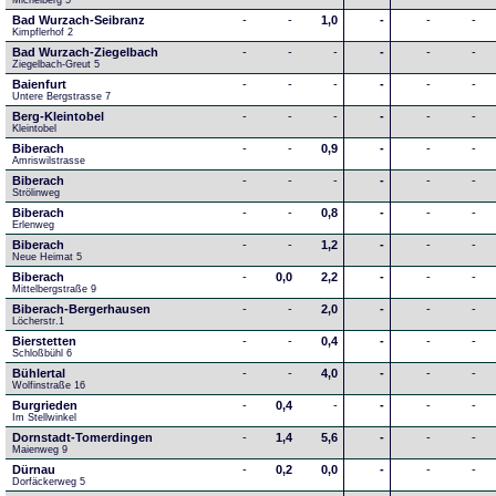
Michelberg 5
Bad Wurzach-Seibranz
-
-
1,0
-
-
-
Kimpflerhof 2 
Bad Wurzach-Ziegelbach
-
-
-
-
-
-
Ziegelbach-Greut 5
Baienfurt
-
-
-
-
-
-
Untere Bergstrasse 7
Berg-Kleintobel
-
-
-
-
-
-
Kleintobel
Biberach
-
-
0,9
-
-
-
Amriswilstrasse
Biberach
-
-
-
-
-
-
Strölinweg
Biberach
-
-
0,8
-
-
-
Erlenweg
Biberach
-
-
1,2
-
-
-
Neue Heimat 5
Biberach
-
0,0
2,2
-
-
-
Mittelbergstraße 9
Biberach-Bergerhausen
-
-
2,0
-
-
-
Löcherstr.1
Bierstetten
-
-
0,4
-
-
-
Schloßbühl 6
Bühlertal
-
-
4,0
-
-
-
Wolfinstraße 16
Burgrieden
-
0,4
-
-
-
-
Im Stellwinkel
Dornstadt-Tomerdingen
-
1,4
5,6
-
-
-
Maienweg 9
Dürnau
-
0,2
0,0
-
-
-
Dorfäckerweg 5