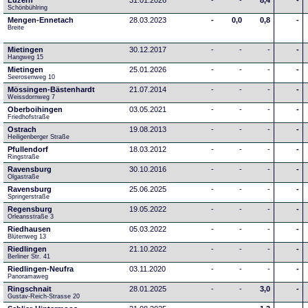
Luzern
31.01.2026
-
-
8,4
-
Schönbühlring
Mengen-Ennetach
28.03.2023
-
0,0
0,8
-
Breite 
Mietingen
30.12.2017
-
-
-
-
Hangweg 15
Mietingen
25.01.2026
-
-
-
-
Seerosenweg 10
Mössingen-Bästenhardt
21.07.2014
-
-
-
-
Weissdornweg 7
Oberboihingen
03.05.2021
-
-
-
-
Friedhofstraße
Ostrach
19.08.2013
-
-
-
-
Heiligenberger Straße
Pfullendorf
18.03.2012
-
-
-
-
Ringstraße 
Ravensburg
30.10.2016
-
-
-
-
Olgastraße
Ravensburg
25.06.2025
-
-
-
-
Springerstraße
Regensburg
19.05.2022
-
-
-
-
Orleansstraße 3
Riedhausen
05.03.2022
-
-
-
-
Blütenweg 13
Riedlingen
21.10.2022
-
-
-
-
Berliner Str. 41
Riedlingen-Neufra
03.11.2020
-
-
-
-
Panoramaweg
Ringschnait
28.01.2025
-
-
3,0
-
Gustav-Reich-Strasse 20