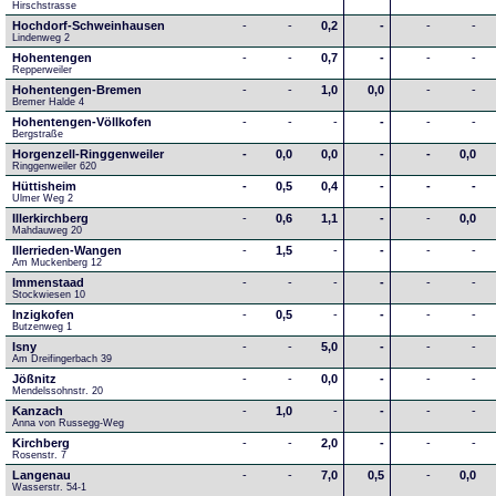
Hirschstrasse
Hochdorf-Schweinhausen
-
-
0,2
-
-
-
Lindenweg 2
Hohentengen
-
-
0,7
-
-
-
Repperweiler
Hohentengen-Bremen
-
-
1,0
0,0
-
-
Bremer Halde 4
Hohentengen-Völlkofen
-
-
-
-
-
-
Bergstraße
Horgenzell-Ringgenweiler
-
0,0
0,0
-
-
0,0
Ringgenweiler 620
Hüttisheim
-
0,5
0,4
-
-
-
Ulmer Weg 2
Illerkirchberg
-
0,6
1,1
-
-
0,0
Mahdauweg 20
Illerrieden-Wangen
-
1,5
-
-
-
-
Am Muckenberg 12
Immenstaad
-
-
-
-
-
-
Stockwiesen 10
Inzigkofen
-
0,5
-
-
-
-
Butzenweg 1
Isny
-
-
5,0
-
-
-
Am Dreifingerbach 39
Jößnitz
-
-
0,0
-
-
-
Mendelssohnstr. 20
Kanzach
-
1,0
-
-
-
-
Anna von Russegg-Weg
Kirchberg
-
-
2,0
-
-
-
Rosenstr. 7
Langenau
-
-
7,0
0,5
-
0,0
Wasserstr. 54-1