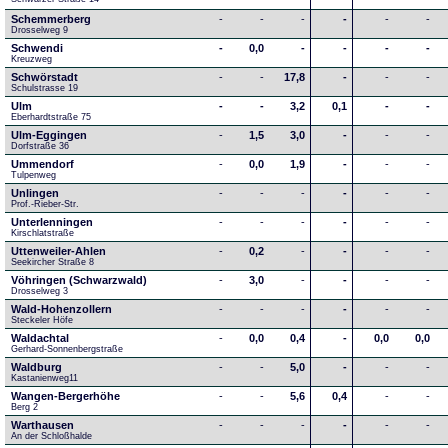
Schemmerberg
-
-
-
-
-
-
Drosselweg 9
Schwendi
-
0,0
-
-
-
-
Kreuzweg
Schwörstadt
-
-
17,8
-
-
-
Schulstrasse 19
Ulm
-
-
3,2
0,1
-
-
Eberhardtstraße 75
Ulm-Eggingen
-
1,5
3,0
-
-
-
Dorfstraße 36
Ummendorf
-
0,0
1,9
-
-
-
Tulpenweg
Unlingen
-
-
-
-
-
-
Prof.-Rieber-Str.
Unterlenningen
-
-
-
-
-
-
Kirschlatstraße
Uttenweiler-Ahlen
-
0,2
-
-
-
-
Seekircher Straße 8
Vöhringen (Schwarzwald)
-
3,0
-
-
-
-
Drosselweg 3
Wald-Hohenzollern
-
-
-
-
-
-
Steckeler Höfe
Waldachtal
-
0,0
0,4
-
0,0
0,0
Gerhard-Sonnenbergstraße
Waldburg
-
-
5,0
-
-
-
Kastanienweg11
Wangen-Bergerhöhe
-
-
5,6
0,4
-
-
Berg 2
Warthausen
-
-
-
-
-
-
An der Schloßhalde 