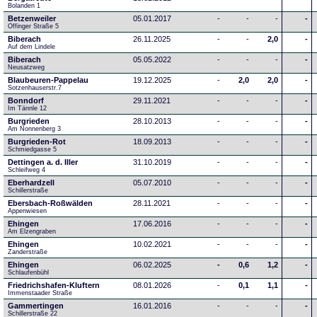
Bolanden 1
Betzenweiler
05.01.2017
-
-
-
-
Offinger Straße 5
Biberach
26.11.2025
-
-
2,0
-
Auf dem Lindele
Biberach
05.05.2022
-
-
-
-
Neusatzweg 
Blaubeuren-Pappelau
19.12.2025
-
2,0
2,0
-
Sotzenhauserstr.7
Bonndorf
29.11.2021
-
-
-
-
Im Tännle 12
Burgrieden
28.10.2013
-
-
-
-
Am Nonnenberg 3
Burgrieden-Rot
18.09.2013
-
-
-
-
Schmiedgasse 5
Dettingen a. d. Iller
31.10.2019
-
-
-
-
Schleifweg 4
Eberhardzell
05.07.2010
-
-
-
-
Schillerstraße
Ebersbach-Roßwälden
28.11.2021
-
-
-
-
Appenwiesen
Ehingen
17.06.2016
-
-
-
-
Am Elzengraben
Ehingen
10.02.2021
-
-
-
-
Zanderstraße
Ehingen
06.02.2025
-
0,6
1,2
-
Schlaufenbühl
Friedrichshafen-Kluftern
08.01.2026
-
0,1
1,1
-
Immenstaader Straße
Gammertingen
16.01.2016
-
-
-
-
Schillerstraße 22