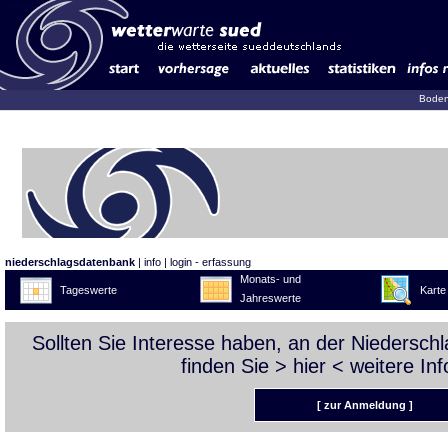
Boden
niederschlagsdatenbank
|
info
|
login - erfassung
Monats- und
Tageswerte
Karte
Jahreswerte
Sollten Sie Interesse haben, an der Niedersc
finden Sie >
hier
< weitere Inf
[ zur Anmeldung ]