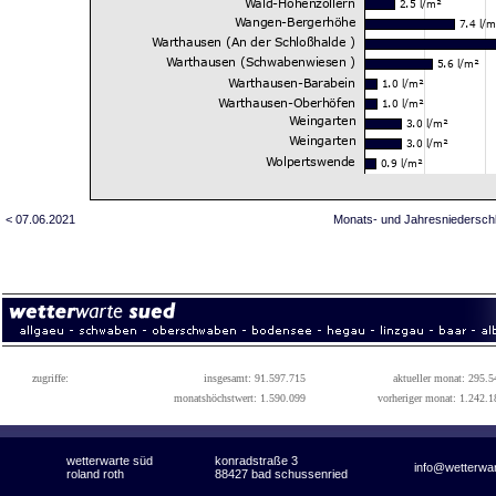
< 07.06.2021
Monats- und Jahresniedersch
zugriffe:
insgesamt: 91.597.715
aktueller monat: 295.5
monatshöchstwert: 1.590.099
vorheriger monat: 1.242.1
wetterwarte süd
konradstraße 3
info@wetterwa
roland roth
88427 bad schussenried