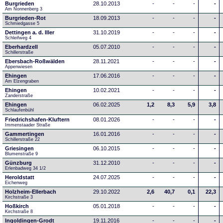
Burgrieden
28.10.2013
-
-
-
-
Am Nonnenberg 3
Burgrieden-Rot
18.09.2013
-
-
-
-
Schmiedgasse 5
Dettingen a. d. Iller
31.10.2019
-
-
-
-
Schleifweg 4
Eberhardzell
05.07.2010
-
-
-
-
Schillerstraße
Ebersbach-Roßwälden
28.11.2021
-
-
-
-
Appenwiesen
Ehingen
17.06.2016
-
-
-
-
Am Elzengraben
Ehingen
10.02.2021
-
-
-
-
Zanderstraße
Ehingen
06.02.2025
1,2
8,3
5,9
3,8
Schlaufenbühl
Friedrichshafen-Kluftern
08.01.2026
-
-
-
-
Immenstaader Straße
Gammertingen
16.01.2016
-
-
-
-
Schillerstraße 22
Griesingen
06.10.2015
-
-
-
-
Blumenstraße 9
Günzburg
31.12.2010
-
-
-
-
Erlenbadweg 34 1/2
Heroldstatt
24.07.2025
-
-
-
-
Eichenweg 
Holzheim-Ellerbach
29.10.2022
2,6
40,7
0,1
22,3
Kirchstraße 3
Hoßkirch
05.01.2018
-
-
-
-
Kirchstraße 8
Ingoldingen-Grodt
19.11.2016
-
-
-
-