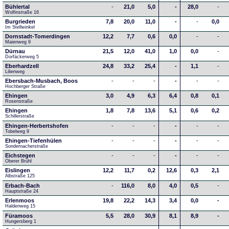
Bühlertal
-
21,0
5,0
-
28,0
-
Wolfinstraße 16
Burgrieden
7,8
20,0
11,0
-
-
0,0
Im Stellwinkel
Dornstadt-Tomerdingen
12,2
7,7
0,6
0,0
-
-
Maienweg 9
Dürnau
21,5
12,0
41,0
1,0
0,0
-
Dorfäckerweg 5
Eberhardzell
24,8
33,2
25,4
-
1,1
-
Lilienweg
Ebersbach-Musbach, Boos
-
-
-
-
-
-
Hochberger Straße
Ehingen
3,0
4,9
6,3
6,4
0,8
0,1
Rosenstraße
Ehingen
1,8
7,8
13,6
5,1
0,6
0,2
Schillerstraße
Ehingen-Herbertshofen
-
-
-
-
-
-
Tobelweg 9
Ehingen-Tiefenhülen
-
-
-
-
-
-
Sondernacherstraße
Eichstegen
-
-
-
-
-
-
Oberer Brühl
Eislingen
12,2
11,7
0,2
12,6
0,3
2,1
Albstraße 125
Erbach-Bach
-
116,0
8,0
4,0
0,5
-
Hauptstraße 24
Erlenmoos
19,8
22,2
14,3
3,4
0,0
-
Haldenweg 15
Füramoos
5,5
28,0
30,9
8,1
8,9
-
Hungersberg 1