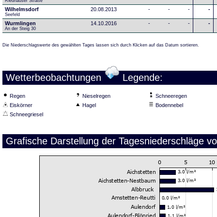
Riedhauser Straße 
Wilhelmsdorf
20.08.2013
-
-
-
-
Seefeld
Wurmlingen
14.10.2016
-
-
-
-
An der Steig 30
Die Niederschlagswerte des gewählten Tages lassen sich durch Klicken auf das Datum sortieren.
Wetterbeobachtungen
Legende:
Regen
Nieselregen
Schneeregen
Eiskörner
Hagel
Bodennebel
Schneegriesel
Grafische Darstellung der Tagesniederschläge v