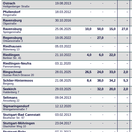
Ostrach
19.08.2013
-
-
-
-
Heiligenberger Straße
Pfullendorf
18.03.2012
-
-
-
-
Ringstraße 
Ravensburg
30.10.2016
-
-
-
-
Olgastraße
Ravensburg
25.06.2025
10,0
50,0
15,0
27,0
Springerstraße
Regensburg
19.05.2022
-
27,0
-
-
Orleansstraße 3
Riedhausen
05.03.2022
-
-
-
-
Blütenweg 13
Riedlingen
21.10.2022
4,0
6,0
22,0
-
Berliner Str. 41
Riedlingen-Neufra
03.11.2020
-
-
-
-
Panoramaweg
Ringschnait
28.01.2025
26,5
24,0
33,0
2,0
Gustav-Reich-Strasse 20
Schlier-Hintermoos
21.08.2025
8,4
38,0
34,2
5,3
Bergweg
Seekirch
29.03.2025
-
32,0
20,0
2,0
Haldenberg 7
Seltmans
09.04.2013
-
-
-
-
Amselweg 22
Sigmaringendorf
12.12.2020
-
-
-
-
Weingartenstraße 7
Stuttgart-Bad Cannstatt
03.02.2013
-
-
-
-
Beuthener Str. 67
Stuttgart-Möhringen
23.04.2017
-
-
-
-
Glashütter Weg 10
Stuttgart-Rohr
07.11.2012
-
-
-
-