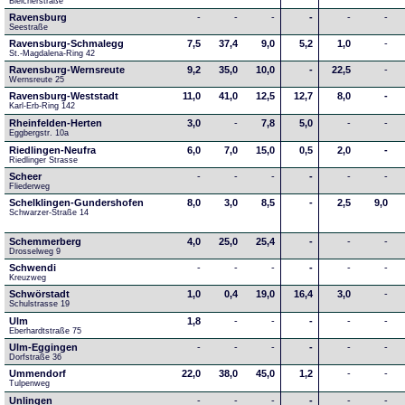
Bleicherstraße
Ravensburg
-
-
-
-
-
-
Seestraße 
Ravensburg-Schmalegg
7,5
37,4
9,0
5,2
1,0
-
St.-Magdalena-Ring 42
Ravensburg-Wernsreute
9,2
35,0
10,0
-
22,5
-
Wernsreute 25
Ravensburg-Weststadt
11,0
41,0
12,5
12,7
8,0
-
Karl-Erb-Ring 142
Rheinfelden-Herten
3,0
-
7,8
5,0
-
-
Eggbergstr. 10a
Riedlingen-Neufra
6,0
7,0
15,0
0,5
2,0
-
Riedlinger Strasse
Scheer
-
-
-
-
-
-
Fliederweg
Schelklingen-Gundershofen
8,0
3,0
8,5
-
2,5
9,0
Schwarzer-Straße 14
Schemmerberg
4,0
25,0
25,4
-
-
-
Drosselweg 9
Schwendi
-
-
-
-
-
-
Kreuzweg
Schwörstadt
1,0
0,4
19,0
16,4
3,0
-
Schulstrasse 19
Ulm
1,8
-
-
-
-
-
Eberhardtstraße 75
Ulm-Eggingen
-
-
-
-
-
-
Dorfstraße 36
Ummendorf
22,0
38,0
45,0
1,2
-
-
Tulpenweg
Unlingen
-
-
-
-
-
-