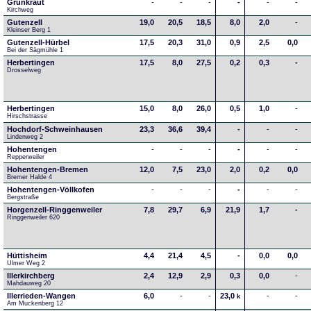
Grünkraut
-
-
-
-
-
-
Kirchweg
Gutenzell
19,0
20,5
18,5
8,0
2,0
-
Kleinser Berg 1
Gutenzell-Hürbel
17,5
20,3
31,0
0,9
2,5
0,0
Bei der Sägmühle 1
Herbertingen
17,5
8,0
27,5
0,2
0,3
-
Drosselweg
Herbertingen
15,0
8,0
26,0
0,5
1,0
-
Hirschstrasse
Hochdorf-Schweinhausen
23,3
36,6
39,4
-
-
-
Lindenweg 2
Hohentengen
-
-
-
-
-
-
Repperweiler
Hohentengen-Bremen
12,0
7,5
23,0
2,0
0,2
0,0
Bremer Halde 4
Hohentengen-Völlkofen
-
-
-
-
-
-
Bergstraße
Horgenzell-Ringgenweiler
7,8
29,7
6,9
21,9
1,7
-
Ringgenweiler 620
Hüttisheim
4,4
21,4
4,5
-
0,0
0,0
Ulmer Weg 2
Illerkirchberg
2,4
12,9
2,9
0,3
0,0
-
Mahdauweg 20
Illerrieden-Wangen
6,0
-
-
23,0
-
-
k
Am Muckenberg 12