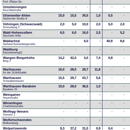
Prof.-Rieber-Str.
Unterlenningen
-
-
-
-
-
-
Kirschlatstraße
Uttenweiler-Ahlen
15,0
15,5
30,5
1,0
0,5
-
Seekircher Straße 8
Vöhringen (Schwarzwald)
2,0
5,0
10,0
2,0
5,0
2,0
Drosselweg 3
Wald-Hohenzollern
6,5
6,0
16,0
2,5
-
5,2
Steckeler Höfe
Waldachtal
-
-
6,0
-
40,8
8,6
Gerhard-Sonnenbergstraße
Waldburg
-
-
-
-
-
-
Kastanienweg11
Wangen-Bergerhöhe
14,2
42,0
4,0
7,4
0,8
-
Berg 2
Warthausen
16,0
28,0
29,7
11,8
-
-
An der Schloßhalde 
Warthausen
15,5
29,7
43,7
5,6
-
-
Schwabenwiesen 
Warthausen-Barabein
10,0
28,0
36,5
1,0
-
-
Barabein 20
Weingarten
-
-
-
-
-
-
Hoyerstraße
Winterlingen
-
-
-
-
-
-
Charlottenstraße
Wolfegg-Veesers
-
-
-
-
-
-
Veesers 1
Wolfertschwenden
-
-
-
-
-
-
Molkereiweg
Wolpertswende
9,3
37,2
31,0
0,9
0,4
-