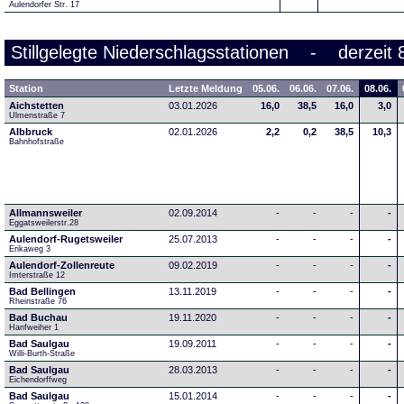
Aulendorfer Str. 17
Stillgelegte Niederschlagsstationen - derzeit 
Station
Letzte Meldung
05.06.
06.06.
07.06.
08.06.
Aichstetten
03.01.2026
16,0
38,5
16,0
3,0
Ulmenstraße 7
Albbruck
02.01.2026
2,2
0,2
38,5
10,3
Bahnhofstraße
Allmannsweiler
02.09.2014
-
-
-
-
Eggatsweilerstr.28
Aulendorf-Rugetsweiler
25.07.2013
-
-
-
-
Erikaweg 3
Aulendorf-Zollenreute
09.02.2019
-
-
-
-
Imterstraße 12
Bad Bellingen
13.11.2019
-
-
-
-
Rheinstraße 76
Bad Buchau
19.11.2020
-
-
-
-
Hanfweiher 1
Bad Saulgau
19.09.2011
-
-
-
-
Willi-Burth-Straße
Bad Saulgau
28.03.2013
-
-
-
-
Eichendorffweg
Bad Saulgau
15.01.2014
-
-
-
-