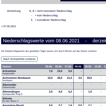
Anmerkung:
0,0
= nicht messbarer Niederschlag
-
= kein Niederschlag
k
= kumulierter Niederschlag
< 07.06.2021
Niederschlagswerte vom 08.06.2021 - derzeit
Die Niederschlagswerte des gewählten Tages lassen sich durch Klicken auf das Datum sortieren.
Nach Schneehöhe sortieren
Station
05.06.
06.06.
07.06.
08.06.
09.06.
10.06.
1
Achstetten
7,0
23,0
5,0
-
-
-
Hauptstraße
Aichstetten-Nestbaum
10,0
28,0
21,0
3,0
18,0
-
Nestbaum
Alberweiler
-
-
-
-
-
-
Gartenstraße
Allmendingen
2,5
6,0
5,2
-
1,0
-
Querqueviller Ring 6
Altheim
-
-
-
-
-
-
Bei den Birken 3
Amstetten-Reutti
0,6
5,7
1,6
0,0
2,1
-