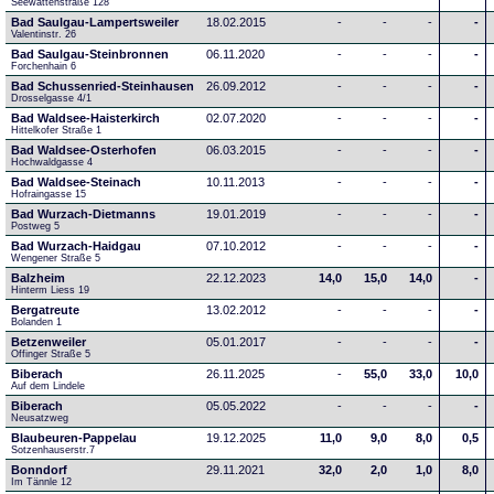
Seewattenstraße 128
Bad Saulgau-Lampertsweiler
18.02.2015
-
-
-
-
Valentinstr. 26
Bad Saulgau-Steinbronnen
06.11.2020
-
-
-
-
Forchenhain 6
Bad Schussenried-Steinhausen
26.09.2012
-
-
-
-
Drosselgasse 4/1
Bad Waldsee-Haisterkirch
02.07.2020
-
-
-
-
Hittelkofer Straße 1
Bad Waldsee-Osterhofen
06.03.2015
-
-
-
-
Hochwaldgasse 4
Bad Waldsee-Steinach
10.11.2013
-
-
-
-
Hofraingasse 15
Bad Wurzach-Dietmanns
19.01.2019
-
-
-
-
Postweg 5
Bad Wurzach-Haidgau
07.10.2012
-
-
-
-
Wengener Straße 5
Balzheim
22.12.2023
14,0
15,0
14,0
-
Hinterm Liess 19
Bergatreute
13.02.2012
-
-
-
-
Bolanden 1
Betzenweiler
05.01.2017
-
-
-
-
Offinger Straße 5
Biberach
26.11.2025
-
55,0
33,0
10,0
Auf dem Lindele
Biberach
05.05.2022
-
-
-
-
Neusatzweg 
Blaubeuren-Pappelau
19.12.2025
11,0
9,0
8,0
0,5
Sotzenhauserstr.7
Bonndorf
29.11.2021
32,0
2,0
1,0
8,0
Im Tännle 12