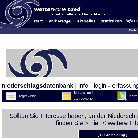
Boden
niederschlagsdatenbank
|
info
|
login - erfassun
Monats- und
Tageswerte
Karte
Jahreswerte
Sollten Sie Interesse haben, an der Niedersc
finden Sie >
hier
< weitere Inf
[ zur Anmeldung ]