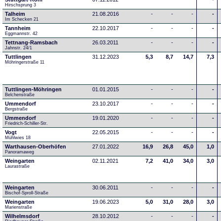
Hirschsprung 3
Talheim
21.08.2016
-
-
-
-
Im Schecken 21
Tannheim
22.10.2017
-
-
-
-
Eggmannstr. 42     
Tettnang-Ramsbach
26.03.2011
-
-
-
-
Jahnstr. 24/1
Tuttlingen
31.12.2023
5,3
8,7
14,7
7,3
Möhringerstraße 11
Tuttlingen-Möhringen
01.01.2015
-
-
-
-
Belchenstraße
Ummendorf
23.10.2017
-
-
-
-
Bergstraße
Ummendorf
19.01.2020
-
-
-
-
Friedrich-Schiller-Str.
Vogt
22.05.2015
-
-
-
-
Mühlwies 18
Warthausen-Oberhöfen
27.01.2022
16,9
26,8
45,0
1,0
Panoramaweg 
Weingarten
02.11.2021
7,2
41,0
34,0
3,0
Laurastraße
Weingarten
30.06.2011
-
-
-
-
Bischof-Sproll-Straße
Weingarten
19.06.2023
5,0
31,0
28,0
3,0
Marienstraße
Wilhelmsdorf
28.10.2012
-
-
-
-