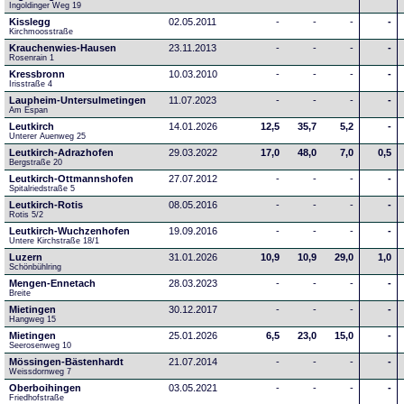
Ingoldinger Weg 19
Kisslegg
02.05.2011
-
-
-
-
Kirchmoosstraße
Krauchenwies-Hausen
23.11.2013
-
-
-
-
Rosenrain 1
Kressbronn
10.03.2010
-
-
-
-
Irisstraße 4
Laupheim-Untersulmetingen
11.07.2023
-
-
-
-
Am Espan
Leutkirch
14.01.2026
12,5
35,7
5,2
-
Unterer Auenweg 25
Leutkirch-Adrazhofen
29.03.2022
17,0
48,0
7,0
0,5
Bergstraße 20
Leutkirch-Ottmannshofen
27.07.2012
-
-
-
-
Spitalriedstraße 5
Leutkirch-Rotis
08.05.2016
-
-
-
-
Rotis 5/2
Leutkirch-Wuchzenhofen
19.09.2016
-
-
-
-
Untere Kirchstraße 18/1
Luzern
31.01.2026
10,9
10,9
29,0
1,0
Schönbühlring
Mengen-Ennetach
28.03.2023
-
-
-
-
Breite 
Mietingen
30.12.2017
-
-
-
-
Hangweg 15
Mietingen
25.01.2026
6,5
23,0
15,0
-
Seerosenweg 10
Mössingen-Bästenhardt
21.07.2014
-
-
-
-
Weissdornweg 7
Oberboihingen
03.05.2021
-
-
-
-
Friedhofstraße