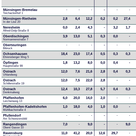
Münsingen-Bremelau
-
-
-
-
-
-
Teichackerhof 1
Münsingen-Rietheim
2,8
6,4
12,2
0,2
0,2
27,4
In der Lise 20
Neresheim
0,0
2,4
4,3
-
3,2
1,7
Alfred-Delp-Straße 8
Oberdischingen
3,9
13,0
5,1
0,3
0,0
-
Normannenstraße 7
Oberteuringen
-
-
-
-
-
-
Bibruck
Ochsenhausen
18,4
23,0
17,4
0,5
0,3
0,3
Ehrensberger Weg 5
Öpfingen
1,8
13,2
8,0
0,0
0,4
-
Hauptstraße 99
Ostrach
12,0
7,6
21,6
2,8
0,4
0,3
Uhlandweg
Ostrach
12,0
7,5
22,0
2,8
-
-
Schillerstraße 19
Ostrach
12,4
10,3
27,8
5,7
0,4
0,3
Denkmalweg 
Pfaffenhofen
6,0
20,0
14,0
2,0
-
-
Lerchenweg 13
Pfaffenhofen-Kadeltshofen
1,0
18,0
4,0
1,0
0,0
-
Mühlbachstraße 4
Pfullendorf
-
-
-
-
-
-
Am Schweizersbild 
Rangendingen
7,0
-
9,0
-
-
9,0
Obere Gasse 10
Ravensburg
11,0
41,2
20,0
12,6
29,7
-