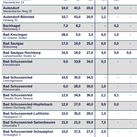
Gassenäcker 13
Aulendorf
10,0
40,5
20,0
1,0
0,0
-
Steinenbacher Weg 33
Aulendorf-Blönried
10,7
43,0
20,0
1,1
-
-
Heuweg 32
Bachhagel
7,2
8,2
-
-
0,2
-
Meisenweg 3
Bad Krozingen
28,0
0,0
3,0
6,0
1,0
-
Im Unteren Stollen
Bad Saulgau
17,0
10,0
25,0
6,0
0,0
-
Walserweg
Bad Saulgau-Hochberg
16,5
18,0
27,0
4,5
0,0
0,0
Lampertsweiler Straße 12
Bad Schussenried
9,6
33,8
34,0
0,3
-
-
Konradstraße
Bad Schussenried
10,5
35,0
34,5
-
-
-
Lortzingstrasse
Bad Schussenried
6,0
28,0
30,0
1,0
-
-
Klosterstraße
Bad Schussenried
12,0
34,6
36,0
2,1
0,1
-
Theodor-Storm-Strasse
Bad Schussenried-Hopferbach
12,0
27,0
40,0
9,5
0,0
-
Unterer Öschweg 16/1
Bad Schussenried-Lufthütte
10,0
35,0
28,0
1,0
-
-
Hauptgasse 17
Bad Schussenried-Sattenbeuren
15,0
21,0
59,0
7,0
-
-
Ortsstraße 7
Bad Schussenried-Schwaigfurt
10,0
37,5
27,0
2,0
-
-
Schwaigfurt 2