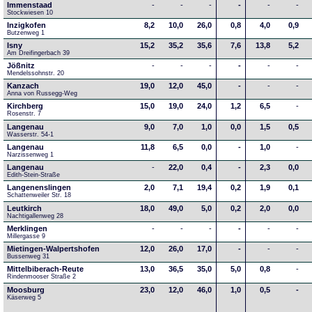
Immenstaad
-
-
-
-
-
-
Stockwiesen 10
Inzigkofen
8,2
10,0
26,0
0,8
4,0
0,9
Butzenweg 1
Isny
15,2
35,2
35,6
7,6
13,8
5,2
Am Dreifingerbach 39
Jößnitz
-
-
-
-
-
-
Mendelssohnstr. 20
Kanzach
19,0
12,0
45,0
-
-
-
Anna von Russegg-Weg
Kirchberg
15,0
19,0
24,0
1,2
6,5
-
Rosenstr. 7
Langenau
9,0
7,0
1,0
0,0
1,5
0,5
Wasserstr. 54-1
Langenau
11,8
6,5
0,0
-
1,0
-
Narzissenweg 1
Langenau
-
22,0
0,4
-
2,3
0,0
Edith-Stein-Straße
Langenenslingen
2,0
7,1
19,4
0,2
1,9
0,1
Schattenweiler Str. 18
Leutkirch
18,0
49,0
5,0
0,2
2,0
0,0
Nachtigallenweg 28
Merklingen
-
-
-
-
-
-
Millergasse 9
Mietingen-Walpertshofen
12,0
26,0
17,0
-
-
-
Bussenweg 31
Mittelbiberach-Reute
13,0
36,5
35,0
5,0
0,8
-
Rindenmooser Straße 2
Moosburg
23,0
12,0
46,0
1,0
0,5
-
Käserweg 5