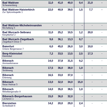
Bad Waldsee
11,0
41,0
40,0
0,4
21,0
-
Schwanenberg
Bad Waldsee-Haisterkirch
22,0
40,9
39,5
1,5
7,7
-
Zur Spitzenkapelle 1
Bad Waldsee-Michelwinnanden
-
-
-
-
-
-
Michelberg 5
Bad Wurzach-Seibranz
11,0
25,2
10,5
1,2
20,0
-
Kimpflerhof 2 
Bad Wurzach-Ziegelbach
9,6
36,1
13,3
0,7
-
-
Ziegelbach-Greut 5
Baienfurt
6,0
45,0
26,0
3,0
10,0
-
Untere Bergstrasse 7
Berg-Kleintobel
7,2
33,5
13,5
2,5
17,3
-
Kleintobel
Biberach
14,0
37,8
31,5
0,2
-
-
Amriswilstrasse
Biberach
17,5
36,0
38,0
1,0
-
-
Strölinweg
Biberach
16,5
33,0
37,0
-
-
-
Erlenweg
Biberach
13,0
32,0
34,0
15,0
-
-
Neue Heimat 5
Biberach
14,0
35,0
38,5
1,0
-
-
Mittelbergstraße 9
Biberach-Bergerhausen
15,0
36,0
32,0
-
-
-
Löcherstr.1
Bierstetten
14,2
20,0
29,0
2,4
-
-
Schloßbühl 6