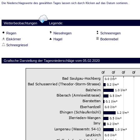
Die Niederschlagswerte des gewählten Tages lassen sich durch Klicken auf das Datum sortieren.
Wetterbeobachtungen
Legende:
Regen
Nieselregen
Schneeregen
Eiskörner
Hagel
Bodennebel
Schneegriesel
Grafische Darstellung der Tagesniederschläge vom 05.02.2020