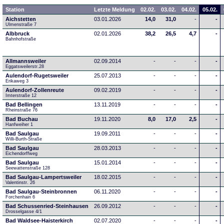
Station
Letzte Meldung
02.02.
03.02.
04.02.
05.02.
Aichstetten
03.01.2026
14,0
31,0
-
-
Ulmenstraße 7
Albbruck
02.01.2026
38,2
26,5
4,7
-
Bahnhofstraße
Allmannsweiler
02.09.2014
-
-
-
-
Eggatsweilerstr.28
Aulendorf-Rugetsweiler
25.07.2013
-
-
-
-
Erikaweg 3
Aulendorf-Zollenreute
09.02.2019
-
-
-
-
Imterstraße 12
Bad Bellingen
13.11.2019
-
-
-
-
Rheinstraße 76
Bad Buchau
19.11.2020
8,0
17,0
2,5
-
Hanfweiher 1
Bad Saulgau
19.09.2011
-
-
-
-
Willi-Burth-Straße
Bad Saulgau
28.03.2013
-
-
-
-
Eichendorffweg
Bad Saulgau
15.01.2014
-
-
-
-
Seewattenstraße 128
Bad Saulgau-Lampertsweiler
18.02.2015
-
-
-
-
Valentinstr. 26
Bad Saulgau-Steinbronnen
06.11.2020
-
-
-
-
Forchenhain 6
Bad Schussenried-Steinhausen
26.09.2012
-
-
-
-
Drosselgasse 4/1
Bad Waldsee-Haisterkirch
02.07.2020
-
-
-
-