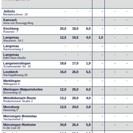
Jößnitz
-
-
-
-
-
-
Mendelssohnstr. 20
Kanzach
-
-
-
-
-
-
Anna von Russegg-Weg
Kirchberg
20,0
18,0
6,0
-
-
-
Rosenstr. 7
Langenau
12,5
16,5
4,0
1,0
-
-
Wasserstr. 54-1
Langenau
-
-
-
-
-
-
Narzissenweg 1
Langenau
-
-
-
-
-
-
Edith-Stein-Straße
Langenenslingen
18,6
17,0
1,9
-
-
-
Schattenweiler Str. 18
Leutkirch
16,0
26,0
5,5
-
-
-
Nachtigallenweg 28
Merklingen
-
-
-
-
-
-
Millergasse 9
Mietingen-Walpertshofen
12,0
26,0
6,0
-
-
-
Bussenweg 31
Mittelbiberach-Reute
13,2
20,0
4,0
-
-
-
Rindenmooser Straße 2
Moosburg
12,5
24,0
2,8
-
-
-
Käserweg 5
Münsingen-Bremelau
-
-
-
-
-
-
Teichackerhof 1
Münsingen-Rietheim
34,8
26,4
5,8
-
-
-
In der Lise 20