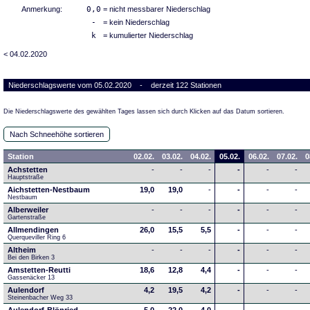
Anmerkung:
0,0
= nicht messbarer Niederschlag
-
= kein Niederschlag
k
= kumulierter Niederschlag
< 04.02.2020
Niederschlagswerte vom 05.02.2020 - derzeit 122 Stationen
Die Niederschlagswerte des gewählten Tages lassen sich durch Klicken auf das Datum sortieren.
Nach Schneehöhe sortieren
Station
02.02.
03.02.
04.02.
05.02.
06.02.
07.02.
0
Achstetten
-
-
-
-
-
-
Hauptstraße
Aichstetten-Nestbaum
19,0
19,0
-
-
-
-
Nestbaum
Alberweiler
-
-
-
-
-
-
Gartenstraße
Allmendingen
26,0
15,5
5,5
-
-
-
Querqueviller Ring 6
Altheim
-
-
-
-
-
-
Bei den Birken 3
Amstetten-Reutti
18,6
12,8
4,4
-
-
-
Gassenäcker 13
Aulendorf
4,2
19,5
4,2
-
-
-
Steinenbacher Weg 33