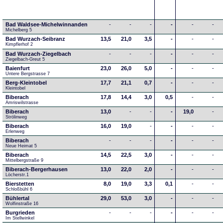
Bad Waldsee-Michelwinnanden
-
-
-
-
-
-
Michelberg 5
Bad Wurzach-Seibranz
13,5
21,0
3,5
-
-
-
Kimpflerhof 2 
Bad Wurzach-Ziegelbach
-
-
-
-
-
-
Ziegelbach-Greut 5
Baienfurt
23,0
26,0
5,0
-
-
-
Untere Bergstrasse 7
Berg-Kleintobel
17,7
21,1
0,7
-
-
-
Kleintobel
Biberach
17,8
14,4
3,0
0,5
-
-
Amriswilstrasse
Biberach
13,0
-
-
-
19,0
-
Strölinweg
Biberach
16,0
19,0
-
-
-
-
Erlenweg
Biberach
-
-
-
-
-
-
Neue Heimat 5
Biberach
14,5
22,5
3,0
-
-
-
Mittelbergstraße 9
Biberach-Bergerhausen
13,0
22,0
2,0
-
-
-
Löcherstr.1
Bierstetten
8,0
19,0
3,3
0,1
-
-
Schloßbühl 6
Bühlertal
29,0
53,0
3,0
-
-
-
Wolfinstraße 16
Burgrieden
-
-
-
-
-
-
Im Stellwinkel