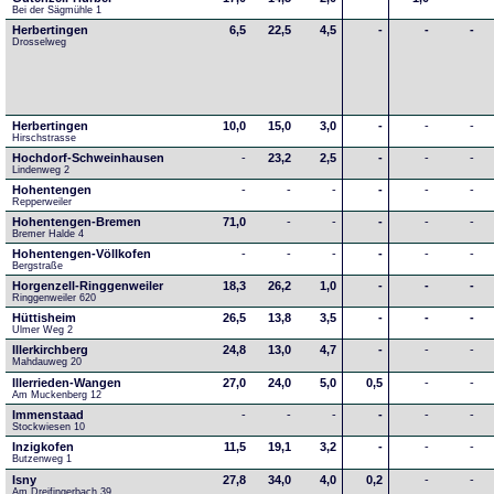
Bei der Sägmühle 1
Herbertingen
6,5
22,5
4,5
-
-
-
Drosselweg
Herbertingen
10,0
15,0
3,0
-
-
-
Hirschstrasse
Hochdorf-Schweinhausen
-
23,2
2,5
-
-
-
Lindenweg 2
Hohentengen
-
-
-
-
-
-
Repperweiler
Hohentengen-Bremen
71,0
-
-
-
-
-
Bremer Halde 4
Hohentengen-Völlkofen
-
-
-
-
-
-
Bergstraße
Horgenzell-Ringgenweiler
18,3
26,2
1,0
-
-
-
Ringgenweiler 620
Hüttisheim
26,5
13,8
3,5
-
-
-
Ulmer Weg 2
Illerkirchberg
24,8
13,0
4,7
-
-
-
Mahdauweg 20
Illerrieden-Wangen
27,0
24,0
5,0
0,5
-
-
Am Muckenberg 12
Immenstaad
-
-
-
-
-
-
Stockwiesen 10
Inzigkofen
11,5
19,1
3,2
-
-
-
Butzenweg 1
Isny
27,8
34,0
4,0
0,2
-
-
Am Dreifingerbach 39