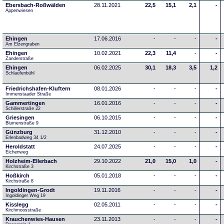
Ebersbach-Roßwälden
28.11.2021
22,5
15,1
2,1
-
Appenwiesen
Ehingen
17.06.2016
-
-
-
-
Am Elzengraben
Ehingen
10.02.2021
22,3
11,4
-
-
Zanderstraße
Ehingen
06.02.2025
30,1
18,3
3,5
1,2
Schlaufenbühl
Friedrichshafen-Kluftern
08.01.2026
-
-
-
-
Immenstaader Straße
Gammertingen
16.01.2016
-
-
-
-
Schillerstraße 22
Griesingen
06.10.2015
-
-
-
-
Blumenstraße 9
Günzburg
31.12.2010
-
-
-
-
Erlenbadweg 34 1/2
Heroldstatt
24.07.2025
-
-
-
-
Eichenweg 
Holzheim-Ellerbach
29.10.2022
21,0
15,0
1,0
-
Kirchstraße 3
Hoßkirch
05.01.2018
-
-
-
-
Kirchstraße 8
Ingoldingen-Grodt
19.11.2016
-
-
-
-
Ingoldinger Weg 19
Kisslegg
02.05.2011
-
-
-
-
Kirchmoosstraße
Krauchenwies-Hausen
23.11.2013
-
-
-
-