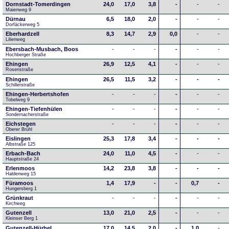
Dornstadt-Tomerdingen
24,0
17,0
3,8
-
-
-
Maienweg 9
Dürnau
6,5
18,0
2,0
-
-
-
Dorfäckerweg 5
Eberhardzell
8,3
14,7
2,9
0,0
-
-
Lilienweg
Ebersbach-Musbach, Boos
-
-
-
-
-
-
Hochberger Straße
Ehingen
26,9
12,5
4,1
-
-
-
Rosenstraße
Ehingen
26,5
11,5
3,2
-
-
-
Schillerstraße
Ehingen-Herbertshofen
-
-
-
-
-
-
Tobelweg 9
Ehingen-Tiefenhülen
-
-
-
-
-
-
Sondernacherstraße
Eichstegen
-
-
-
-
-
-
Oberer Brühl
Eislingen
25,3
17,8
3,4
-
-
-
Albstraße 125
Erbach-Bach
24,0
11,0
4,5
-
-
-
Hauptstraße 24
Erlenmoos
14,2
23,8
3,8
-
-
-
Haldenweg 15
Füramoos
1,4
17,9
-
-
0,7
-
Hungersberg 1
Grünkraut
-
-
-
-
-
-
Kirchweg
Gutenzell
13,0
21,0
2,5
-
-
-
Kleinser Berg 1
Gutenzell-Hürbel
17,0
14,5
2,0
-
1,0
-