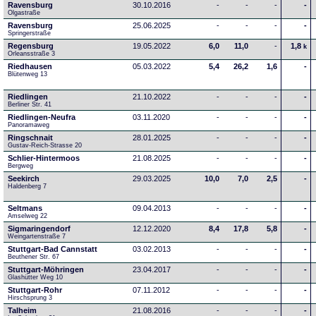
Ravensburg
30.10.2016
-
-
-
-
Olgastraße
Ravensburg
25.06.2025
-
-
-
-
Springerstraße
Regensburg
19.05.2022
6,0
11,0
-
1,8
k
Orleansstraße 3
Riedhausen
05.03.2022
5,4
26,2
1,6
-
Blütenweg 13
Riedlingen
21.10.2022
-
-
-
-
Berliner Str. 41
Riedlingen-Neufra
03.11.2020
-
-
-
-
Panoramaweg
Ringschnait
28.01.2025
-
-
-
-
Gustav-Reich-Strasse 20
Schlier-Hintermoos
21.08.2025
-
-
-
-
Bergweg
Seekirch
29.03.2025
10,0
7,0
2,5
-
Haldenberg 7
Seltmans
09.04.2013
-
-
-
-
Amselweg 22
Sigmaringendorf
12.12.2020
8,4
17,8
5,8
-
Weingartenstraße 7
Stuttgart-Bad Cannstatt
03.02.2013
-
-
-
-
Beuthener Str. 67
Stuttgart-Möhringen
23.04.2017
-
-
-
-
Glashütter Weg 10
Stuttgart-Rohr
07.11.2012
-
-
-
-
Hirschsprung 3
Talheim
21.08.2016
-
-
-
-