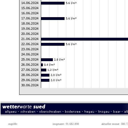
zugriffe:
insgesamt: 91.682.898
aktueller monat: 380.7