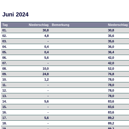
Juni 2024
Tag
Niederschlag
Bemerkung
Niederschlag 
01.
30,8
30,8
02.
4,8
35,6
03.
-
35,6
04.
0,4
36,0
05.
0,4
36,4
06.
5,6
42,0
07.
-
42,0
08.
10,0
52,0
09.
24,8
76,8
10.
1,2
78,0
11.
-
78,0
12.
-
78,0
13.
-
78,0
14.
5,6
83,6
15.
-
83,6
16.
-
83,6
17.
5,6
89,2
18.
-
89,2
19.
-
89,2