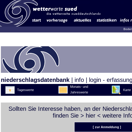
Boden
niederschlagsdatenbank
|
info
|
login - erfassun
Monats- und
Tageswerte
Karte
Jahreswerte
Sollten Sie Interesse haben, an der Niedersch
finden Sie >
hier
< weitere Inf
[ zur Anmeldung ]