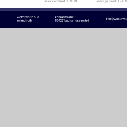
monatshöchstwert: 1.590.099
vorheriger monat: 1.242.1
wetterwarte süd
konradstraße 3
info@wetterwa
roland roth
88427 bad schussenried