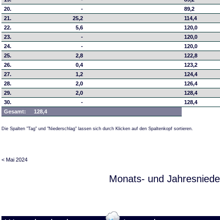
20.
-
89,2
21.
25,2
114,4
22.
5,6
120,0
23.
-
120,0
24.
-
120,0
25.
2,8
122,8
26.
0,4
123,2
27.
1,2
124,4
28.
2,0
126,4
29.
2,0
128,4
30.
-
128,4
Gesamt:
128,4
Die Spalten "Tag" und "Niederschlag" lassen sich durch Klicken auf den Spaltenkopf sortieren.
< Mai 2024
Monats- und Jahresniede