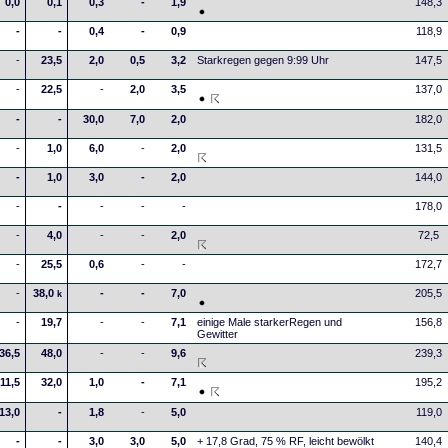
0,0
0,1
0,3
-
1,9
148,3
-
-
0,4
-
0,9
118,9
-
23,5
2,0
0,5
3,2
Starkregen gegen 9:99 Uhr
147,5
-
22,5
-
2,0
3,5
137,0
-
-
30,0
7,0
2,0
182,0
-
1,0
6,0
-
2,0
131,5
-
1,0
3,0
-
2,0
144,0
-
-
-
-
-
178,0
-
4,0
-
-
2,0
72,5
-
25,5
0,6
-
-
172,7
-
38,0
-
-
7,0
205,5
k
-
19,7
-
-
7,1
einige Male starkerRegen und
156,8
Gewitter
36,5
48,0
-
-
9,6
239,3
11,5
32,0
1,0
-
7,1
195,2
13,0
-
1,8
-
5,0
119,0
-
-
3,0
3,0
5,0
+ 17,8 Grad, 75 % RF, leicht bewölkt
140,4