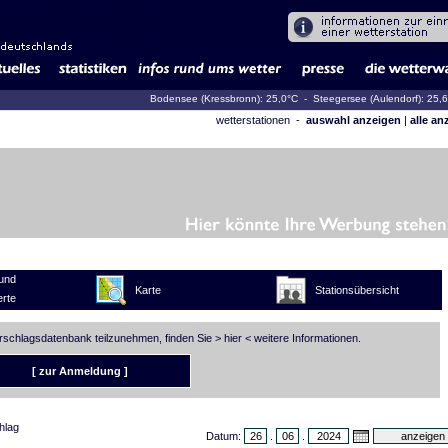
Bodensee (Kressbronn): 25,0°C
- Steegersee (Aulendorf): 25,
wetterstationen -
auswahl anzeigen
|
alle an
und
Karte
Stationsübersicht
rte
erschlagsdatenbank teilzunehmen, finden Sie >
hier
< weitere Informationen.
[ zur Anmeldung ]
hlag
Datum:
.
.