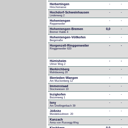
Herbertingen
-
-
Hirschstrasse
Hochdorf-Schweinhausen
-
-
Lindenweg 2
Hohentengen
-
-
Repperweiler
Hohentengen-Bremen
0,0
-
Bremer Halde 4
Hohentengen-Völlkofen
-
-
Bergstraße
Horgenzell-Ringgenweiler
-
-
Ringgenweiler 620
Hüttisheim
-
-
Ulmer Weg 2
Illerkirchberg
-
-
Mahdauweg 20
Illerrieden-Wangen
-
-
Am Muckenberg 12
Immenstaad
-
-
Stockwiesen 10
Inzigkofen
-
-
Butzenweg 1
Isny
-
-
Am Dreifingerbach 39
Jößnitz
-
-
Mendelssohnstr. 20
Kanzach
-
-
Anna von Russegg-Weg
Kirchberg
0,0
-