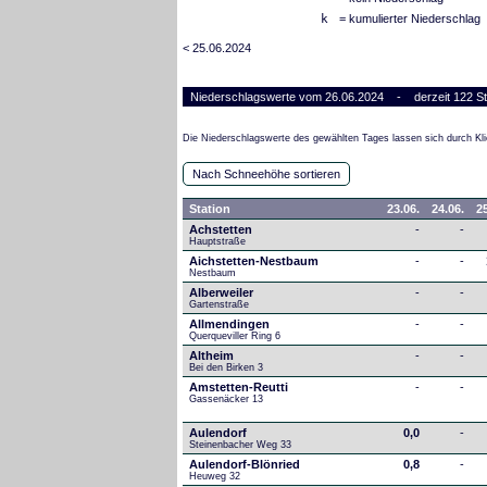
k
= kumulierter Niederschlag
< 25.06.2024
Niederschlagswerte vom 26.06.2024 - derzeit 122 St
Die Niederschlagswerte des gewählten Tages lassen sich durch Kli
Nach Schneehöhe sortieren
Station
23.06.
24.06.
25
Achstetten
-
-
Hauptstraße
Aichstetten-Nestbaum
-
-
Nestbaum
Alberweiler
-
-
Gartenstraße
Allmendingen
-
-
Querqueviller Ring 6
Altheim
-
-
Bei den Birken 3
Amstetten-Reutti
-
-
Gassenäcker 13
Aulendorf
0,0
-
Steinenbacher Weg 33
Aulendorf-Blönried
0,8
-
Heuweg 32