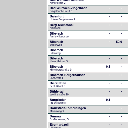
Kimpflerhof 2 
Bad Wurzach-Ziegelbach
-
-
Ziegelbach-Greut 5
Baienfurt
-
-
Untere Bergstrasse 7
Berg-Kleintobel
-
-
Kleintobel
Biberach
-
-
Amriswilstrasse
Biberach
-
50,0
Strölinweg
Biberach
-
-
Erlenweg
Biberach
-
-
Neue Heimat 5
Biberach
0,3
-
Mittelbergstraße 9
Biberach-Bergerhausen
-
-
Löcherstr.1
Bierstetten
-
-
Schloßbühl 6
Bühlertal
-
-
Wolfinstraße 16
Burgrieden
0,1
-
Im Stellwinkel
Dornstadt-Tomerdingen
-
-
Maienweg 9
Dürnau
-
-
Dorfäckerweg 5
Eberhardzell
-
-
Lilienweg