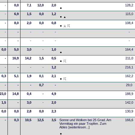
-
0,0
7,1
12,0
2,0
128,2
-
6,9
1,5
0,0
1,2
115,0
-
8,0
2,0
0,0
0,8
108,4
-
-
-
-
-
-
-
-
-
-
-
-
0,0
5,0
3,0
-
1,0
164,4
-
16,9
14,2
1,5
0,5
211,0
-
-
-
-
1,2
216,1
0,3
5,1
1,9
0,1
2,1
162,2
-
-
-
0,7
-
29,0
23,0
14,8
0,4
-
4,9
188,9
1,5
-
3,0
-
2,0
142,0
0,0
0,0
2,8
0,0
2,3
130,9
-
0,3
10,5
12,5
3,5
Sonne und Wolken bei 25 Grad. Am
166,6
Vormittag ein paar Tropfen. Zum
Ables
[weiterlesen...]