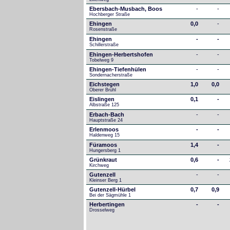
Ebersbach-Musbach, Boos
-
-
Hochberger Straße
Ehingen
0,0
-
Rosenstraße
Ehingen
-
-
Schillerstraße
Ehingen-Herbertshofen
-
-
Tobelweg 9
Ehingen-Tiefenhülen
-
-
Sondernacherstraße
Eichstegen
1,0
0,0
Oberer Brühl
Eislingen
0,1
-
Albstraße 125
Erbach-Bach
-
-
Hauptstraße 24
Erlenmoos
-
-
Haldenweg 15
Füramoos
1,4
-
Hungersberg 1
Grünkraut
0,6
-
Kirchweg
Gutenzell
-
-
Kleinser Berg 1
Gutenzell-Hürbel
0,7
0,9
Bei der Sägmühle 1
Herbertingen
-
-
Drosselweg