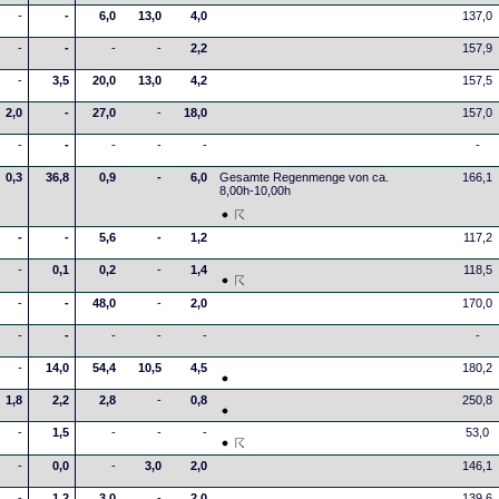
-
-
6,0
13,0
4,0
137,0
-
-
-
-
2,2
157,9
-
3,5
20,0
13,0
4,2
157,5
2,0
-
27,0
-
18,0
157,0
-
-
-
-
-
-
0,3
36,8
0,9
-
6,0
Gesamte Regenmenge von ca.
166,1
8,00h-10,00h
-
-
5,6
-
1,2
117,2
-
0,1
0,2
-
1,4
118,5
-
-
48,0
-
2,0
170,0
-
-
-
-
-
-
-
14,0
54,4
10,5
4,5
180,2
1,8
2,2
2,8
-
0,8
250,8
-
1,5
-
-
-
53,0
-
0,0
-
3,0
2,0
146,1
-
1,2
3,0
-
2,0
139,6