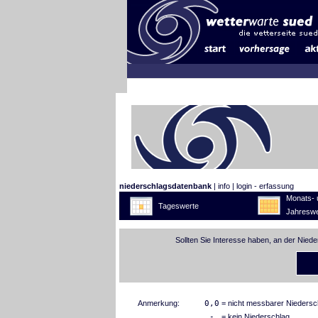
niederschlagsdatenbank
|
info
|
login - erfassung
Monats- 
Tageswerte
Jahreswe
Sollten Sie Interesse haben, an der Nied
Anmerkung:
0,0
= nicht messbarer Niedersc
-
= kein Niederschlag