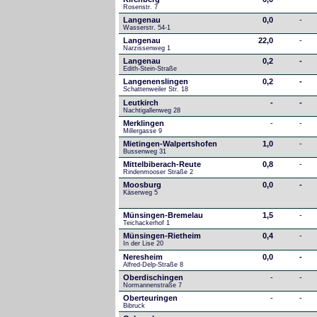
Rosenstr. 7
Langenau
0,0
-
Wasserstr. 54-1
Langenau
22,0
-
Narzissenweg 1
Langenau
0,2
-
Edith-Stein-Straße
Langenenslingen
0,2
-
Schattenweiler Str. 18
Leutkirch
-
-
Nachtigallenweg 28
Merklingen
-
-
Millergasse 9
Mietingen-Walpertshofen
1,0
-
Bussenweg 31
Mittelbiberach-Reute
0,8
-
Rindenmooser Straße 2
Moosburg
0,0
-
Käserweg 5
Münsingen-Bremelau
1,5
-
Teichackerhof 1
Münsingen-Rietheim
0,4
-
In der Lise 20
Neresheim
0,0
-
Alfred-Delp-Straße 8
Oberdischingen
-
-
Normannenstraße 7
Oberteuringen
-
-
Bibruck