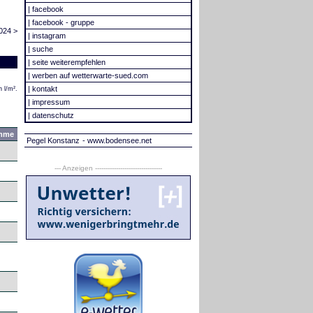
|
facebook
|
facebook - gruppe
024 >
|
instagram
|
suche
|
seite weiterempfehlen
|
werben auf wetterwarte-sued.com
|
kontakt
 l/m².
|
impressum
|
datenschutz
mme
Pegel Konstanz
- www.bodensee.net
--- Anzeigen --------------------------------