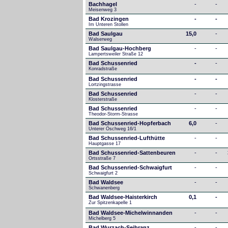
Bachhagel
-
-
Meisenweg 3
Bad Krozingen
-
-
Im Unteren Stollen
Bad Saulgau
15,0
-
Walserweg
Bad Saulgau-Hochberg
-
-
Lampertsweiler Straße 12
Bad Schussenried
-
-
Konradstraße
Bad Schussenried
-
-
Lortzingstrasse
Bad Schussenried
-
-
Klosterstraße
Bad Schussenried
-
-
Theodor-Storm-Strasse
Bad Schussenried-Hopferbach
6,0
-
Unterer Öschweg 16/1
Bad Schussenried-Lufthütte
-
-
Hauptgasse 17
Bad Schussenried-Sattenbeuren
-
-
Ortsstraße 7
Bad Schussenried-Schwaigfurt
-
-
Schwaigfurt 2
Bad Waldsee
-
-
Schwanenberg
Bad Waldsee-Haisterkirch
0,1
-
Zur Spitzenkapelle 1
Bad Waldsee-Michelwinnanden
-
-
Michelberg 5
Bad Wurzach-Seibranz
-
-