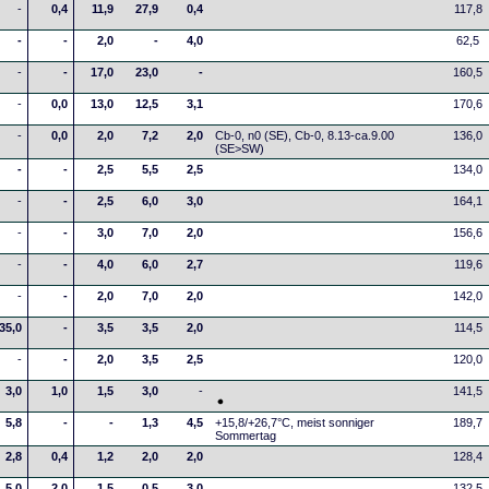
-
0,4
11,9
27,9
0,4
117,8
-
-
2,0
-
4,0
62,5
-
-
17,0
23,0
-
160,5
-
0,0
13,0
12,5
3,1
170,6
-
0,0
2,0
7,2
2,0
Cb-0, n0 (SE), Cb-0, 8.13-ca.9.00
136,0
(SE>SW)
-
-
2,5
5,5
2,5
134,0
-
-
2,5
6,0
3,0
164,1
-
-
3,0
7,0
2,0
156,6
-
-
4,0
6,0
2,7
119,6
-
-
2,0
7,0
2,0
142,0
35,0
-
3,5
3,5
2,0
114,5
-
-
2,0
3,5
2,5
120,0
3,0
1,0
1,5
3,0
-
141,5
5,8
-
-
1,3
4,5
+15,8/+26,7°C, meist sonniger
189,7
Sommertag
2,8
0,4
1,2
2,0
2,0
128,4
5,0
2,0
1,5
0,5
3,0
132,5