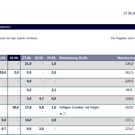
27.06.2
ationen
cken auf das Datum sortieren.
Die Angaben sind in
.06.
26.06.
27.06.
28.06.
29.06.
Bemerkung 26.06.
Monatssu
-
-
21,0
-
1,0
136,0
10,0
2,0
0,5
-
2,0
161,5
-
-
4,0
-
-
128,5
-
-
0,2
-
2,1
89,6
-
-
3,5
4,7
5,0
116,6
-
38,6
17,8
0,8
1,0
heftiges Gewitter mit Hagel
163,6
0,8
-
10,0
-
2,8
137,1
0,7
-
6,0
2,0
-
123,2