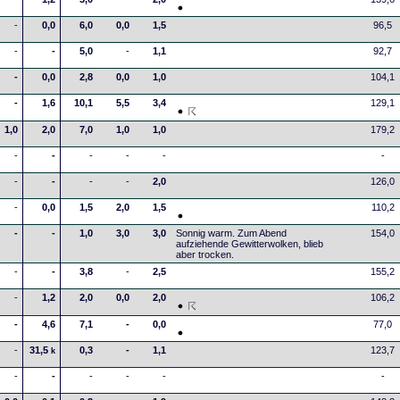
-
0,0
6,0
0,0
1,5
96,5
-
-
5,0
-
1,1
92,7
-
0,0
2,8
0,0
1,0
104,1
-
1,6
10,1
5,5
3,4
129,1
1,0
2,0
7,0
1,0
1,0
179,2
-
-
-
-
-
-
-
-
-
-
2,0
126,0
-
0,0
1,5
2,0
1,5
110,2
-
-
1,0
3,0
3,0
Sonnig warm. Zum Abend
154,0
aufziehende Gewitterwolken, blieb
aber trocken.
-
-
3,8
-
2,5
155,2
-
1,2
2,0
0,0
2,0
106,2
-
4,6
7,1
-
0,0
77,0
-
31,5
0,3
-
1,1
123,7
k
-
-
-
-
-
-