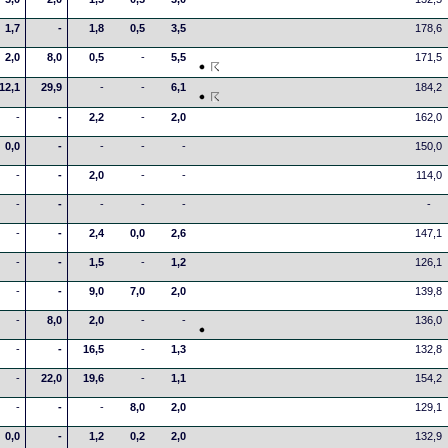
1,7
-
1,8
0,5
3,5
178,6
2,0
8,0
0,5
-
5,5
171,5
12,1
29,9
-
-
6,1
184,2
-
-
2,2
-
2,0
162,0
0,0
-
-
-
-
150,0
-
-
2,0
-
-
114,0
-
-
-
-
-
-
-
-
2,4
0,0
2,6
147,1
-
-
1,5
-
1,2
126,1
-
-
9,0
7,0
2,0
139,8
-
8,0
2,0
-
-
136,0
-
-
16,5
-
1,3
132,8
-
22,0
19,6
-
1,1
154,2
-
-
-
8,0
2,0
129,1
0,0
-
1,2
0,2
2,0
132,9