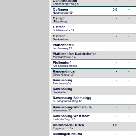
Ochsenhausen
-
-
Ehrensberger Weg 5
Öpfingen
0,0
-
Hauptstraße 99
Ostrach
-
-
Uhlandweg
Ostrach
-
-
Schillerstraße 19
Ostrach
-
-
Denkmalweg 
Pfaffenhofen
-
-
Lerchenweg 13
Pfaffenhofen-Kadeltshofen
-
-
Mühlbachstraße 4
Pfullendorf
-
-
Am Schweizersbild 
Rangendingen
-
-
Obere Gasse 10
Ravensburg
-
-
Bleicherstraße
Ravensburg
-
-
Seestraße 
Ravensburg-Schmalegg
-
-
St.-Magdalena-Ring 42
Ravensburg-Wernsreute
-
-
Wernsreute 25
Ravensburg-Weststadt
-
-
Karl-Erb-Ring 142
Rheinfelden-Herten
1,0
-
Eggbergstr. 10a
Riedlingen-Neufra
-
-