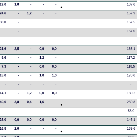
19,0
1,0
-
-
-
137,0
24,6
-
1,2
-
-
157,9
30,0
-
-
-
-
157,5
-
-
-
-
-
157,0
-
-
-
-
-
-
21,6
2,5
-
0,9
0,0
166,1
9,6
-
-
1,2
-
117,2
7,3
-
-
0,0
0,0
118,5
15,0
-
-
1,0
1,0
170,0
-
-
-
-
-
-
14,1
-
1,2
0,0
0,0
180,2
40,0
3,8
0,4
1,6
-
250,8
-
-
-
-
-
53,0
28,0
0,0
0,0
0,0
0,0
146,1
16,8
2,0
-
-
-
139,6