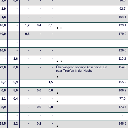
2,0
0,0
-
-
-
96,5
1,9
-
-
-
-
92,7
1,8
-
-
-
-
104,1
16,8
-
1,2
0,4
0,1
129,1
40,0
-
0,5
-
-
179,2
-
-
-
-
-
-
16,0
-
-
-
-
126,0
-
1,6
-
-
-
110,2
29,0
0,0
-
-
-
Überwiegend sonnige Abschnitte. Ein
154,0
paar Tropfen in der Nacht.
6,7
5,9
-
-
1,5
155,2
0,8
5,0
-
0,0
0,0
106,2
1,1
0,4
-
-
-
77,0
8,9
-
-
0,6
0,0
123,7
-
-
-
-
-
-
19,5
1,2
-
0,2
-
148,3