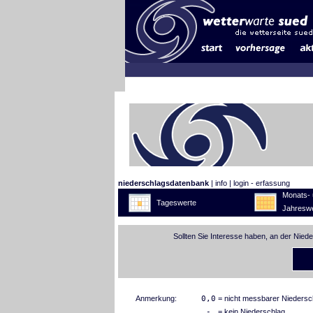
niederschlagsdatenbank
|
info
|
login - erfassung
Monats- 
Tageswerte
Jahreswe
Sollten Sie Interesse haben, an der Nied
Anmerkung:
0,0
= nicht messbarer Niedersc
-
= kein Niederschlag