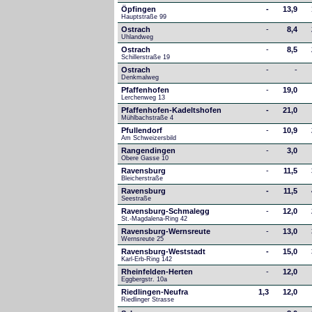
Öpfingen
-
13,9
Hauptstraße 99
Ostrach
-
8,4
Uhlandweg
Ostrach
-
8,5
Schillerstraße 19
Ostrach
-
-
Denkmalweg 
Pfaffenhofen
-
19,0
Lerchenweg 13
Pfaffenhofen-Kadeltshofen
-
21,0
Mühlbachstraße 4
Pfullendorf
-
10,9
Am Schweizersbild 
Rangendingen
-
3,0
Obere Gasse 10
Ravensburg
-
11,5
Bleicherstraße
Ravensburg
-
11,5
Seestraße 
Ravensburg-Schmalegg
-
12,0
St.-Magdalena-Ring 42
Ravensburg-Wernsreute
-
13,0
Wernsreute 25
Ravensburg-Weststadt
-
15,0
Karl-Erb-Ring 142
Rheinfelden-Herten
-
12,0
Eggbergstr. 10a
Riedlingen-Neufra
1,3
12,0
Riedlinger Strasse