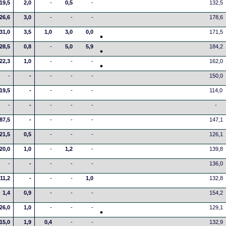
19,5
2,0
-
0,5
-
132,5
26,6
3,0
-
-
-
178,6
31,0
3,5
1,0
3,0
0,0
171,5
28,5
0,8
-
5,0
5,9
184,2
22,3
1,0
-
-
-
162,0
-
-
-
-
-
150,0
19,5
-
-
-
-
114,0
-
-
-
-
-
-
87,5
-
-
-
-
147,1
21,5
0,5
-
-
-
126,1
20,0
1,0
-
1,2
-
139,8
-
-
-
-
-
136,0
11,2
-
-
-
1,0
132,8
1,4
0,9
-
-
-
154,2
26,0
1,0
-
-
-
129,1
15,0
1,9
0,4
-
-
132,9