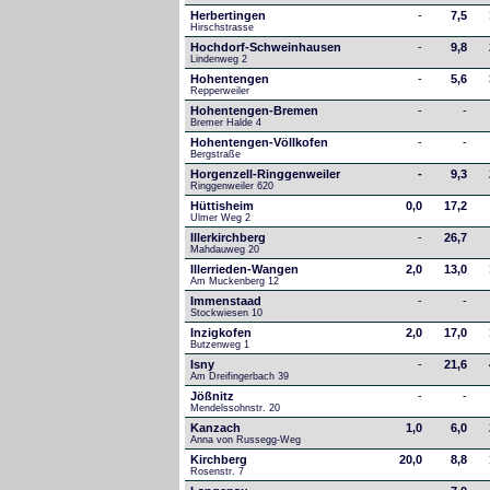
Herbertingen
-
7,5
Hirschstrasse
Hochdorf-Schweinhausen
-
9,8
Lindenweg 2
Hohentengen
-
5,6
Repperweiler
Hohentengen-Bremen
-
-
Bremer Halde 4
Hohentengen-Völlkofen
-
-
Bergstraße
Horgenzell-Ringgenweiler
-
9,3
Ringgenweiler 620
Hüttisheim
0,0
17,2
Ulmer Weg 2
Illerkirchberg
-
26,7
Mahdauweg 20
Illerrieden-Wangen
2,0
13,0
Am Muckenberg 12
Immenstaad
-
-
Stockwiesen 10
Inzigkofen
2,0
17,0
Butzenweg 1
Isny
-
21,6
Am Dreifingerbach 39
Jößnitz
-
-
Mendelssohnstr. 20
Kanzach
1,0
6,0
Anna von Russegg-Weg
Kirchberg
20,0
8,8
Rosenstr. 7