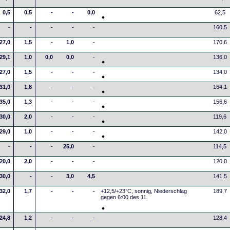
0,5
0,5
-
-
0,0
62,5
-
-
-
-
-
160,5
27,0
1,5
-
1,0
-
170,6
29,1
1,0
0,0
0,0
-
136,0
27,0
1,5
-
-
-
134,0
31,0
1,8
-
-
-
164,1
35,0
1,3
-
-
-
156,6
30,0
2,0
-
-
-
119,6
29,0
1,0
-
-
-
142,0
-
-
-
25,0
-
114,5
20,0
2,0
-
-
-
120,0
30,0
-
-
3,0
4,5
141,5
32,0
1,7
-
-
-
+12,5/+23°C, sonnig, Niederschlag
189,7
gegen 6:00 des 11.
24,8
1,2
-
-
-
128,4