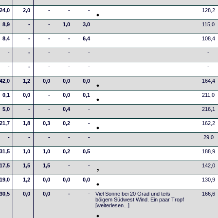
24,0
2,0
-
-
-
128,2
8,9
-
-
1,0
3,0
115,0
8,4
-
-
-
6,4
108,4
-
-
-
-
-
-
-
-
-
-
-
-
42,0
1,2
0,0
0,0
0,0
164,4
0,1
0,0
-
0,0
0,1
211,0
5,0
-
-
0,4
-
216,1
21,7
1,8
0,3
0,2
-
162,2
-
-
-
-
-
29,0
31,5
1,0
1,0
0,2
0,5
188,9
17,5
1,5
1,5
-
-
142,0
19,0
1,2
0,0
0,0
0,0
130,9
30,5
0,0
0,0
-
-
Viel Sonne bei 20 Grad und teils
166,6
böigem Südwest Wind. Ein paar Tropf
[weiterlesen...]