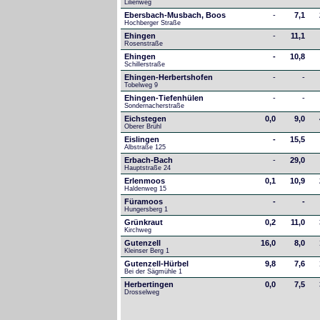
Lilienweg
Ebersbach-Musbach, Boos
-
7,1
Hochberger Straße
Ehingen
-
11,1
Rosenstraße
Ehingen
-
10,8
Schillerstraße
Ehingen-Herbertshofen
-
-
Tobelweg 9
Ehingen-Tiefenhülen
-
-
Sondernacherstraße
Eichstegen
0,0
9,0
Oberer Brühl
Eislingen
-
15,5
Albstraße 125
Erbach-Bach
-
29,0
Hauptstraße 24
Erlenmoos
0,1
10,9
Haldenweg 15
Füramoos
-
-
Hungersberg 1
Grünkraut
0,2
11,0
Kirchweg
Gutenzell
16,0
8,0
Kleinser Berg 1
Gutenzell-Hürbel
9,8
7,6
Bei der Sägmühle 1
Herbertingen
0,0
7,5
Drosselweg