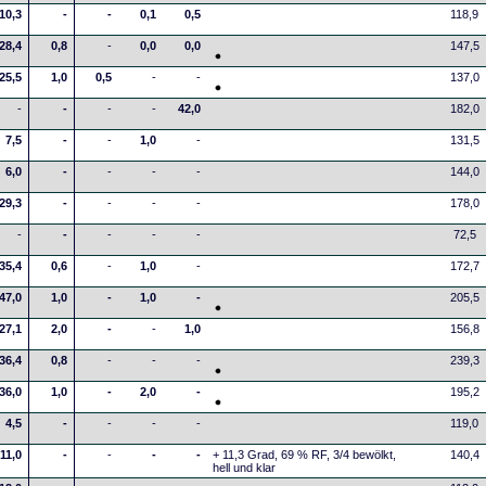
10,3
-
-
0,1
0,5
118,9
28,4
0,8
-
0,0
0,0
147,5
25,5
1,0
0,5
-
-
137,0
-
-
-
-
42,0
182,0
7,5
-
-
1,0
-
131,5
6,0
-
-
-
-
144,0
29,3
-
-
-
-
178,0
-
-
-
-
-
72,5
35,4
0,6
-
1,0
-
172,7
47,0
1,0
-
1,0
-
205,5
27,1
2,0
-
-
1,0
156,8
36,4
0,8
-
-
-
239,3
36,0
1,0
-
2,0
-
195,2
4,5
-
-
-
-
119,0
11,0
-
-
-
-
+ 11,3 Grad, 69 % RF, 3/4 bewölkt,
140,4
hell und klar