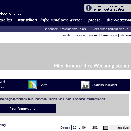
Bodensee (Kressbronn): 25,6°C
- Steegersee (Aulendorf): 26,
wetterstationen -
auswahl anzeigen
|
alle an
und
Karte
Stationsübersicht
rte
erschlagsdatenbank teilzunehmen, finden Sie >
hier
< weitere Informationen.
[ zur Anmeldung ]
hlag
Datum:
.
.