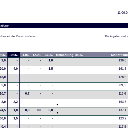
11.06.2
ationen
cken auf das Datum sortieren.
Die Angaben sind in
.06.
10.06.
11.06.
12.06.
13.06.
Bemerkung 10.06.
Monatssu
9,0
-
-
-
1,0
136,0
20,0
4,0
-
-
1,5
161,5
18,0
-
-
-
-
128,5
5,0
-
-
-
-
89,6
10,7
-
0,7
-
-
116,6
2,0
2,2
-
-
-
163,6
24,5
1,8
0,0
0,0
0,0
137,1
30,0
1,5
-
-
-
123,2
0,4
-
-
-
-
117,8