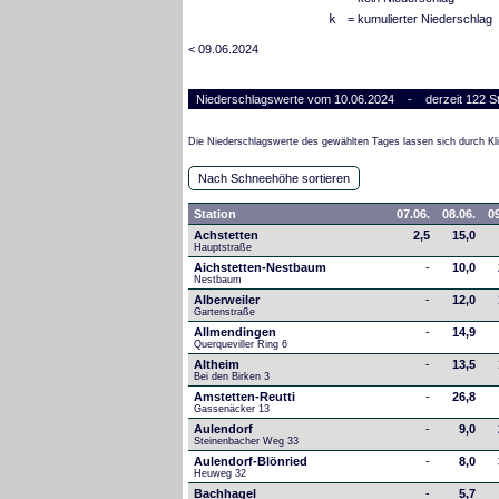
k
= kumulierter Niederschlag
< 09.06.2024
Niederschlagswerte vom 10.06.2024 - derzeit 122 St
Die Niederschlagswerte des gewählten Tages lassen sich durch Kli
Nach Schneehöhe sortieren
Station
07.06.
08.06.
09
Achstetten
2,5
15,0
Hauptstraße
Aichstetten-Nestbaum
-
10,0
Nestbaum
Alberweiler
-
12,0
Gartenstraße
Allmendingen
-
14,9
Querqueviller Ring 6
Altheim
-
13,5
Bei den Birken 3
Amstetten-Reutti
-
26,8
Gassenäcker 13
Aulendorf
-
9,0
Steinenbacher Weg 33
Aulendorf-Blönried
-
8,0
Heuweg 32
Bachhagel
-
5,7