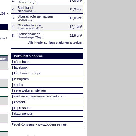
1.
17,0 l/m²
Kleinser Berg 1
Bachhagel
2.
13,3 l/m²
Meisenweg 3
024 >
Biberach-Bergerhausen
3.
13,0 l/m²
Löcherstr.1
Oberdischingen
4.
12,1 l/m²
Normannenstraße 7
Ochsenhausen
5.
11,9 l/m²
Ehrensberger Weg 5
 l/m².
Alle Niederschlagsstationen anzeigen
treffpunkt & service
mme
|
gästebuch
|
facebook
|
facebook - gruppe
|
instagram
|
suche
|
seite weiterempfehlen
|
werben auf wetterwarte-sued.com
|
kontakt
|
impressum
|
datenschutz
Pegel Konstanz
- www.bodensee.net