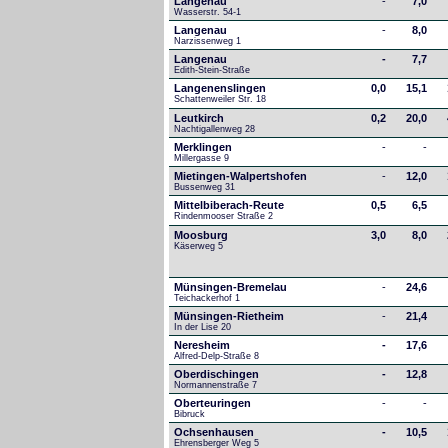
Langenau
-
7,0
Wasserstr. 54-1
Langenau
-
8,0
Narzissenweg 1
Langenau
-
7,7
Edith-Stein-Straße
Langenenslingen
0,0
15,1
Schattenweiler Str. 18
Leutkirch
0,2
20,0
Nachtigallenweg 28
Merklingen
-
-
Millergasse 9
Mietingen-Walpertshofen
-
12,0
Bussenweg 31
Mittelbiberach-Reute
0,5
6,5
Rindenmooser Straße 2
Moosburg
3,0
8,0
Käserweg 5
Münsingen-Bremelau
-
24,6
Teichackerhof 1
Münsingen-Rietheim
-
21,4
In der Lise 20
Neresheim
-
17,6
Alfred-Delp-Straße 8
Oberdischingen
-
12,8
Normannenstraße 7
Oberteuringen
-
-
Bibruck
Ochsenhausen
-
10,5
Ehrensberger Weg 5