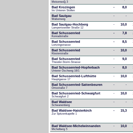
Meisenweg 3
Bad Krozingen
-
8,0
Im Unteren Stollen
Bad Saulgau
-
-
Walserweg
Bad Saulgau-Hochberg
-
10,0
Lampertsweiler Straße 12
Bad Schussenried
-
7,8
Konradstraße
Bad Schussenried
-
8,5
Lortzingstrasse
Bad Schussenried
-
10,0
Klosterstraße
Bad Schussenried
-
9,0
Theodor-Storm-Strasse
Bad Schussenried-Hopferbach
-
8,0
Unterer Öschweg 16/1
Bad Schussenried-Lufthütte
-
10,0
Hauptgasse 17
Bad Schussenried-Sattenbeuren
-
-
Ortsstraße 7
Bad Schussenried-Schwaigfurt
-
10,0
Schwaigfurt 2
Bad Waldsee
-
-
Schwanenberg
Bad Waldsee-Haisterkirch
-
15,3
Zur Spitzenkapelle 1
Bad Waldsee-Michelwinnanden
-
10,0
Michelberg 5