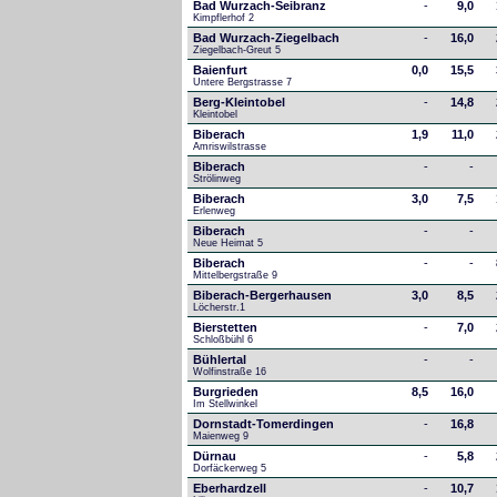
Bad Wurzach-Seibranz
-
9,0
Kimpflerhof 2 
Bad Wurzach-Ziegelbach
-
16,0
Ziegelbach-Greut 5
Baienfurt
0,0
15,5
Untere Bergstrasse 7
Berg-Kleintobel
-
14,8
Kleintobel
Biberach
1,9
11,0
Amriswilstrasse
Biberach
-
-
Strölinweg
Biberach
3,0
7,5
Erlenweg
Biberach
-
-
Neue Heimat 5
Biberach
-
-
Mittelbergstraße 9
Biberach-Bergerhausen
3,0
8,5
Löcherstr.1
Bierstetten
-
7,0
Schloßbühl 6
Bühlertal
-
-
Wolfinstraße 16
Burgrieden
8,5
16,0
Im Stellwinkel
Dornstadt-Tomerdingen
-
16,8
Maienweg 9
Dürnau
-
5,8
Dorfäckerweg 5
Eberhardzell
-
10,7