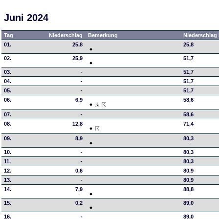
Juni 2024
Tag
Niederschlag
Bemerkung
Niederschlag 
01.
25,8
25,8
02.
25,9
51,7
03.
-
51,7
04.
-
51,7
05.
-
51,7
06.
6,9
58,6
07.
-
58,6
08.
12,8
71,4
09.
8,9
80,3
10.
-
80,3
11.
-
80,3
12.
0,6
80,9
13.
-
80,9
14.
7,9
88,8
15.
0,2
89,0
16.
-
89,0