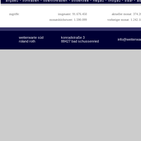
zugriffe:
insgesamt: 91.676.450
aktueller monat: 374.2
monatshöchstwert: 1.590.099
vorheriger monat: 1.242.1
wetterwarte süd
konradstraße 3
info@wetterwa
roland roth
88427 bad schussenried