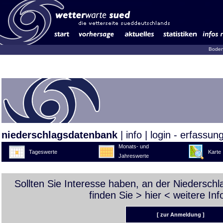
Boden
niederschlagsdatenbank
|
info
|
login - erfassun
Monats- und
Tageswerte
Karte
Jahreswerte
Sollten Sie Interesse haben, an der Niedersch
finden Sie >
hier
< weitere Inf
[ zur Anmeldung ]