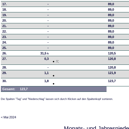
17.
-
89,0
18.
-
89,0
19.
-
89,0
20.
-
89,0
21.
-
89,0
22.
-
89,0
23.
-
89,0
24.
-
89,0
25.
-
89,0
26.
31,5
120,5
k
27.
0,3
120,8
28.
-
120,8
29.
1,1
121,9
30.
1,8
123,7
Gesamt:
123,7
Die Spalten "Tag" und "Niederschlag" lassen sich durch Klicken auf den Spaltenkopf sortieren.
< Mai 2024
Monats- und Jahresniede