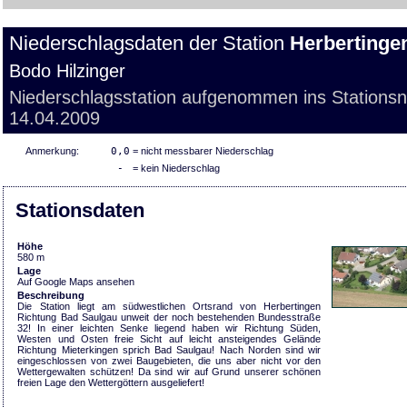
Niederschlagsdaten der Station
Herbertinge
Bodo Hilzinger
Niederschlagsstation aufgenommen ins Stations
14.04.2009
Anmerkung:
0,0
= nicht messbarer Niederschlag
-
= kein Niederschlag
Stationsdaten
Höhe
580 m
Lage
Auf Google Maps ansehen
Beschreibung
Die Station liegt am südwestlichen Ortsrand von Herbertingen
Richtung Bad Saulgau unweit der noch bestehenden Bundesstraße
32! In einer leichten Senke liegend haben wir Richtung Süden,
Westen und Osten freie Sicht auf leicht ansteigendes Gelände
Richtung Mieterkingen sprich Bad Saulgau! Nach Norden sind wir
eingeschlossen von zwei Baugebieten, die uns aber nicht vor den
Wettergewalten schützen! Da sind wir auf Grund unserer schönen
freien Lage den Wettergöttern ausgeliefert!