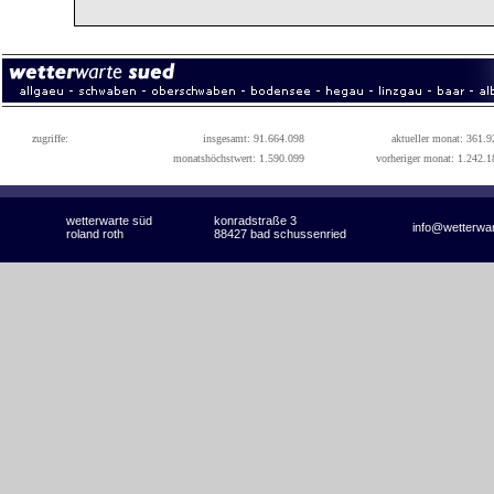
zugriffe:
insgesamt: 91.664.098
aktueller monat: 361.9
monatshöchstwert: 1.590.099
vorheriger monat: 1.242.1
wetterwarte süd
konradstraße 3
info@wetterwa
roland roth
88427 bad schussenried