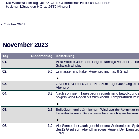
Die Wetterstation liegt auf 48 Grad 03 nördlicher Breite und auf einer
östlichen Länge von 9 Grad 26'52 Minuten!
< Oktober 2023
November 2023
Tag
Niederschlag
Bemerkung
01.
-
Viele Wolken aber auch längere sonnige Abschnitte. T
Schwach windig.
02.
5,0
Ein nasser und kalter Regentag mit max 8 Grad .
03.
-
Grau in Grau bei 6 Grad. Erst zum Tagesausklang ein 
Abendrot.
04.
3,5
Nach sonnigem Tagesbeginn zunehmend bewölkt und a
böigem Wind Regen bis zum Abend. Temperaturen im ein
05.
2,5
Bei böigem und stürmischem Wind war der Vormittag mei
Tageshälfte mehr Sonne zwischen dem Regen bei max
06.
1,0
Viel Sonne aber auch geschlossene Wolkendecke.Spü
Bei 12 Grad zum Abend hin etwas Regen. Der Dienstag 
Grad.