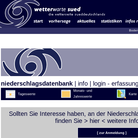
Boden
niederschlagsdatenbank
|
info
|
login - erfassun
Monats- und
Tageswerte
Karte
Jahreswerte
Sollten Sie Interesse haben, an der Niedersch
finden Sie >
hier
< weitere Inf
[ zur Anmeldung ]