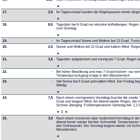
17.
2,5
Im Tagesverlauf wurden die Regenpausen immer länger 
18.
8,5
Tagsüber bei 6 Grad nur einzelne Aufhellungen. Regen
zum Sonntag.
19.
-
Im Tagesverlauf Sonne und Wolken bei 13 Grad. Trock
20.
2,5
Sonne und Wolken bei 11 Grad und kaltem Wind. Regen
21.
3,6
Tagsüber aufgelockert und sonnig bei 7 Grad. Regen a
22.
-
Bei hoher Bewölkung und max 7 Grad trocken- nur weni
Temperaturrückgang knapp in den Minusbereich.
23.
-
Viel Sonne bei 6 Grad und kaltem Wind. Der Freitag be
Windig.
24.
7,5
Nach einem verregnetem Vormittag brachte die zweite 
Grad und eisigem Wind. Am Abend wieder Regen, der i
Schnee überging. Frühtemperaturen Samstag bei- 1,2 
25.
3,0
Nach einem trockenen aber bedecktemVormittag in der
Abend immer wieder leichter Schneefall. Temperaturen
den Gefrierpunkt. Der Sonntag beginnt wieder mit Schn
Minusbereich.