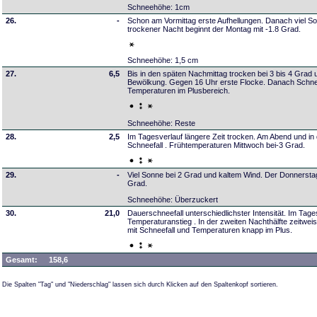
Schneehöhe: 1cm
26.
-
Schon am Vormittag erste Aufhellungen. Danach viel S
trockener Nacht beginnt der Montag mit -1.8 Grad.
Schneehöhe: 1,5 cm
27.
6,5
Bis in den späten Nachmittag trocken bei 3 bis 4 Grad
Bewölkung. Gegen 16 Uhr erste Flocke. Danach Schn
Temperaturen im Plusbereich.
Schneehöhe: Reste
28.
2,5
Im Tagesverlauf längere Zeit trocken. Am Abend und in 
Schneefall . Frühtemperaturen Mittwoch bei-3 Grad.
29.
-
Viel Sonne bei 2 Grad und kaltem Wind. Der Donnerstag
Grad.
Schneehöhe: Überzuckert
30.
21,0
Dauerschneefall unterschiedlichster Intensität. Im Tag
Temperaturanstieg . In der zweiten Nachthälfte zeitwei
mit Schneefall und Temperaturen knapp im Plus.
Gesamt:
158,6
Die Spalten "Tag" und "Niederschlag" lassen sich durch Klicken auf den Spaltenkopf sortieren.