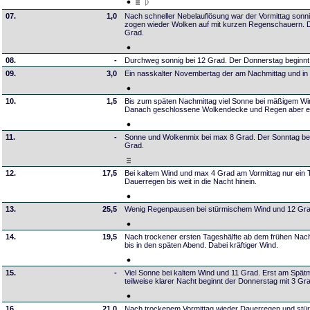
07.
1,0
Nach schneller Nebelauflösung war der Vormittag sonni
zogen wieder Wolken auf mit kurzen Regenschauern. De
Grad.
08.
-
Durchweg sonnig bei 12 Grad. Der Donnerstag beginnt k
09.
3,0
Ein nasskalter Novembertag der am Nachmittag und in
10.
1,5
Bis zum späten Nachmittag viel Sonne bei mäßigem W
Danach geschlossene Wolkendecke und Regen aber erst
11.
-
Sonne und Wolkenmix bei max 8 Grad. Der Sonntag beg
Grad.
12.
17,5
Bei kaltem Wind und max 4 Grad am Vormittag nur ein T
Dauerregen bis weit in die Nacht hinein.
13.
25,5
Wenig Regenpausen bei stürmischem Wind und 12 Gra
14.
19,5
Nach trockener ersten Tageshälfte ab dem frühen Nac
bis in den späten Abend. Dabei kräftiger Wind.
15.
-
Viel Sonne bei kaltem Wind und 11 Grad. Erst am Spätm
teilweise klarer Nacht beginnt der Donnerstag mit 3 Gr
16.
21,0
Nach trockenem Vormittag wieder Dauerregen und stü