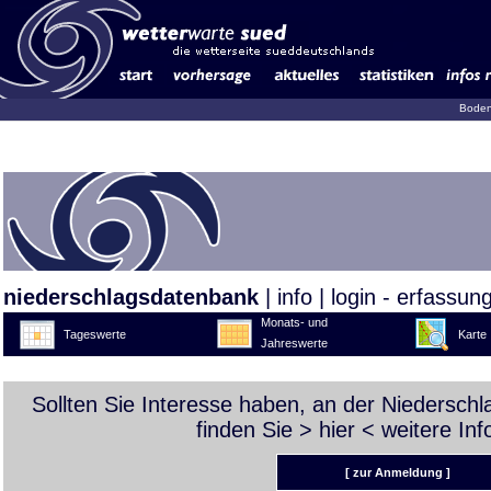
Boden
niederschlagsdatenbank
|
info
|
login - erfassun
Monats- und
Tageswerte
Karte
Jahreswerte
Sollten Sie Interesse haben, an der Niedersch
finden Sie >
hier
< weitere Inf
[ zur Anmeldung ]