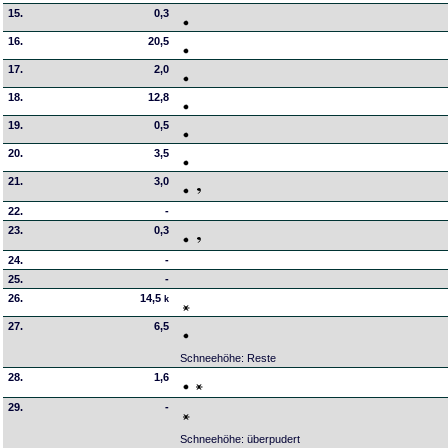
15.
0,3
16.
20,5
17.
2,0
18.
12,8
19.
0,5
20.
3,5
21.
3,0
22.
-
23.
0,3
24.
-
25.
-
26.
14,5
k
27.
6,5
Schneehöhe: Reste
28.
1,6
29.
-
Schneehöhe: überpudert