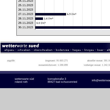
zugriffe:
insgesamt: 91.603.271
aktueller monat: 301.1
monatshöchstwert: 1.590.099
vorheriger monat: 1.242.1
wetterwarte süd
konradstraße 3
info@wetterwa
roland roth
88427 bad schussenried