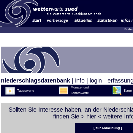
Boden
niederschlagsdatenbank
|
info
|
login - erfassun
Monats- und
Tageswerte
Karte
Jahreswerte
Sollten Sie Interesse haben, an der Niedersch
finden Sie >
hier
< weitere Inf
[ zur Anmeldung ]