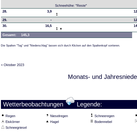
Schneehöhe: "Reste"
28.
3,9
1
29.
-
1
30.
16,5
1
Gesamt:
145,3
Die Spalten "Tag" und "Niederschlag" lassen sich durch Klicken auf den Spaltenkopf sortieren.
< Oktober 2023
Monats- und Jahresniede
Wetterbeobachtungen
Legende:
Regen
Nieselregen
Schneeregen
Eiskörner
Hagel
Bodennebel
Schneegriesel