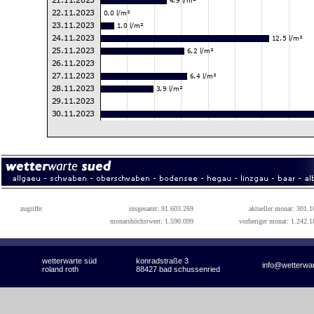
zugriffe:
insgesamt: 91.603.269
aktueller monat: 301.1
monatshöchstwert: 1.590.099
vorheriger monat: 1.242.1
wetterwarte süd
konradstraße 3
info@wetterwa
roland roth
88427 bad schussenried