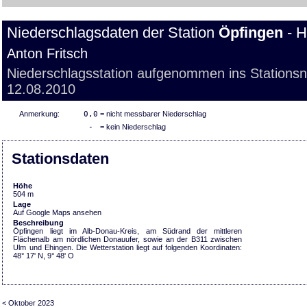
Niederschlagsdaten der Station
Öpfingen
- H
Anton Fritsch
Niederschlagsstation aufgenommen ins Stations
12.08.2010
Anmerkung:
0,0
= nicht messbarer Niederschlag
-
= kein Niederschlag
Stationsdaten
Höhe
504 m
Lage
Auf Google Maps ansehen
Beschreibung
Öpfingen liegt im Alb-Donau-Kreis, am Südrand der mittleren
Flächenalb am nördlichen Donauufer, sowie an der B311 zwischen
Ulm und Ehingen. Die Wetterstation liegt auf folgenden Koordinaten:
48° 17' N, 9° 48' O
< Oktober 2023