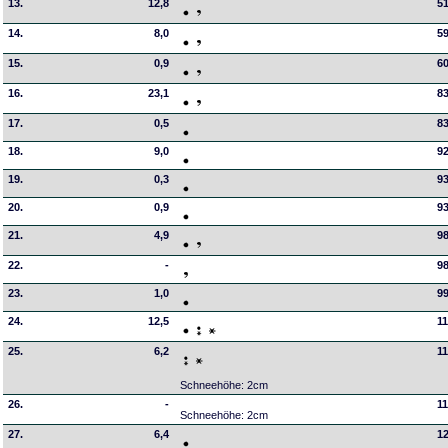
13.
12,8
51
14.
8,0
59
15.
0,9
60
16.
23,1
83
17.
0,5
83
18.
9,0
92
19.
0,3
93
20.
0,9
93
21.
4,9
98
22.
-
98
23.
1,0
99
24.
12,5
11
25.
6,2
11
Schneehöhe: 2cm
26.
-
11
Schneehöhe: 2cm
27.
6,4
1