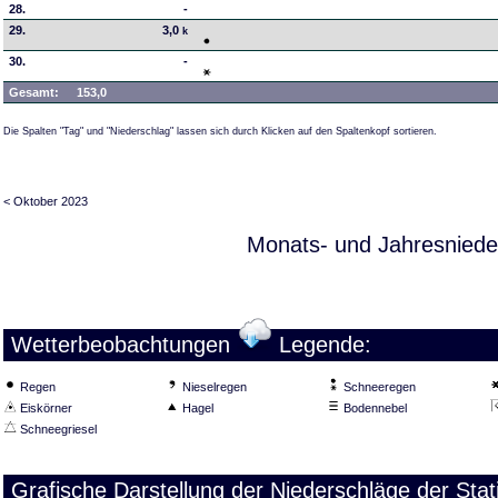
28.
-
29.
3,0
k
30.
-
Gesamt:
153,0
Die Spalten "Tag" und "Niederschlag" lassen sich durch Klicken auf den Spaltenkopf sortieren.
< Oktober 2023
Monats- und Jahresniede
Wetterbeobachtungen
Legende:
Regen
Nieselregen
Schneeregen
Eiskörner
Hagel
Bodennebel
Schneegriesel
Grafische Darstellung der Niederschläge der St