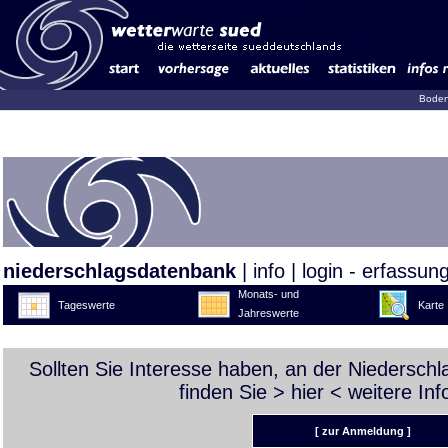
Boden
niederschlagsdatenbank
|
info
|
login - erfassun
Monats- und
Tageswerte
Karte
Jahreswerte
Sollten Sie Interesse haben, an der Niedersch
finden Sie >
hier
< weitere Inf
[ zur Anmeldung ]