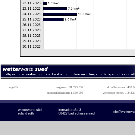
zugriffe:
insgesamt: 91.723.032
aktueller monat: 420.8
monatshöchstwert: 1.590.099
vorheriger monat: 1.242.1
wetterwarte süd
konradstraße 3
info@wetterwa
roland roth
88427 bad schussenried