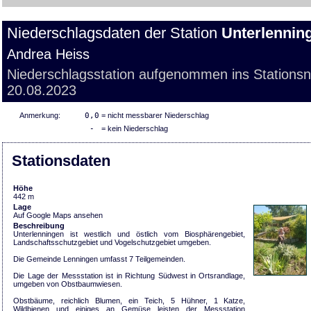
Niederschlagsdaten der Station
Unterlennin
Andrea Heiss
Niederschlagsstation aufgenommen ins Stations
20.08.2023
Anmerkung:
0,0
= nicht messbarer Niederschlag
-
= kein Niederschlag
Stationsdaten
Höhe
442 m
Lage
Auf Google Maps ansehen
Beschreibung
Unterlenningen ist westlich und östlich vom Biosphärengebiet,
Landschaftsschutzgebiet und Vogelschutzgebiet umgeben.
Die Gemeinde Lenningen umfasst 7 Teilgemeinden.
Die Lage der Messstation ist in Richtung Südwest in Ortsrandlage,
umgeben von Obstbaumwiesen.
Obstbäume, reichlich Blumen, ein Teich, 5 Hühner, 1 Katze,
Wildbienen und einiges an Gemüse leisten der Messstation