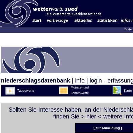
Boden
niederschlagsdatenbank
|
info
|
login - erfassun
Monats- und
Tageswerte
Karte
Jahreswerte
Sollten Sie Interesse haben, an der Niedersch
finden Sie >
hier
< weitere Inf
[ zur Anmeldung ]