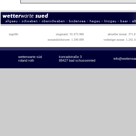
zugriffe:
insgesamt: 91.673.986
aktueller monat: 371.8
monatshöchstwert: 1.590.099
vorheriger monat: 1.242.1
wetterwarte süd
konradstraße 3
info@wetterwa
roland roth
88427 bad schussenried