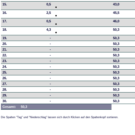
15.
0,5
43,0
16.
2,5
45,5
17.
0,5
46,0
18.
4,3
50,3
19.
-
50,3
20.
-
50,3
21.
-
50,3
22.
-
50,3
23.
-
50,3
24.
-
50,3
25.
-
50,3
26.
-
50,3
27.
-
50,3
28.
-
50,3
29.
-
50,3
30.
-
50,3
Gesamt:
50,3
Die Spalten "Tag" und "Niederschlag" lassen sich durch Klicken auf den Spaltenkopf sortieren.