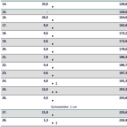
14.
33,0
128,
15.
-
128,
16.
26,0
154,
17.
8,0
162,
18.
9,5
172,
19.
0,5
172,
20.
5,9
178,
21.
7,8
186,
22.
0,4
186,
23.
0,6
187,
24.
4,0
191,
25.
12,0
203,
26.
0,5
203,
Schneehöhe: 1 cm
27.
21,8
225,
28.
1,3
226,