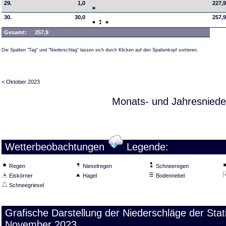
29.
1,0
227,
30.
30,0
257,
Gesamt:
257,9
Die Spalten "Tag" und "Niederschlag" lassen sich durch Klicken auf den Spaltenkopf sortieren.
< Oktober 2023
Monats- und Jahresniede
Wetterbeobachtungen
Legende:
Regen
Nieselregen
Schneeregen
Eiskörner
Hagel
Bodennebel
Schneegriesel
Grafische Darstellung der Niederschläge der St
November 2023