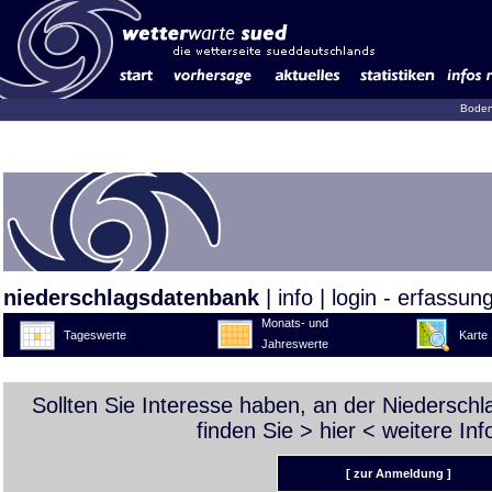
Boden
niederschlagsdatenbank
|
info
|
login - erfassun
Monats- und
Tageswerte
Karte
Jahreswerte
Sollten Sie Interesse haben, an der Niedersch
finden Sie >
hier
< weitere Inf
[ zur Anmeldung ]