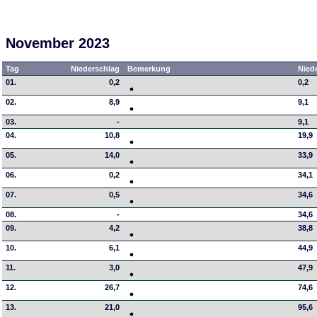
November 2023
Tag
Niederschlag
Bemerkung
Nied
01.
0,2
0,2
02.
8,9
9,1
03.
-
9,1
04.
10,8
19,9
05.
14,0
33,9
06.
0,2
34,1
07.
0,5
34,6
08.
-
34,6
09.
4,2
38,8
10.
6,1
44,9
11.
3,0
47,9
12.
26,7
74,6
13.
21,0
95,6