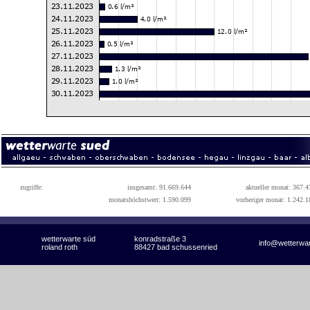
zugriffe:
insgesamt: 91.669.644
aktueller monat: 367.4
monatshöchstwert: 1.590.099
vorheriger monat: 1.242.1
wetterwarte süd
konradstraße 3
info@wetterwa
roland roth
88427 bad schussenried