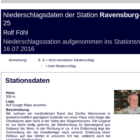
Niederschlagsdaten der Station
Ravensburg
25
Rolf Föhl
Niederschlagsstation aufgenommen ins Stations
16.07.2016
Anmerkung:
0,0
= nicht messbarer Niederschlag
-
= kein Niederschlag
Stationsdaten
Höhe
509 m
Lage
Auf Google Maps ansehen
Beschreibung
Wir wohnen am nordöstlichen Rand des Dorfes Wernsreute in
landwirtschaftlich geprägtem Gelände um unser Haus sind einige alte
Obstbäume aber nicht in der Nähe des Regenmessers. Die Gegend
ist nur leicht wellig geformt, die Windrichtung ist überwiegend aus
Südwest bis West. In der Richtung in ca. 4 km Entfernung liegt der
Gehrenberg der bei Gewitterlage nach unserer Erfahrung einen
Einfluss auf das Wetter in unserem Ort hat, vielleicht auch bei
normalem Niederschlag.