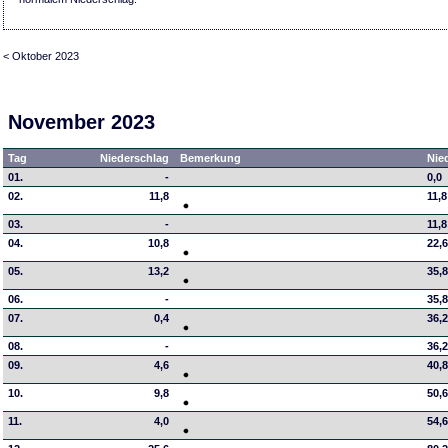
< Oktober 2023
November 2023
Tag
Niederschlag
Bemerkung
Nie
01.
-
0,0
02.
11,8
11,8
03.
-
11,8
04.
10,8
22,
05.
13,2
35,
06.
-
35,
07.
0,4
36,
08.
-
36,
09.
4,6
40,
10.
9,8
50,
11.
4,0
54,