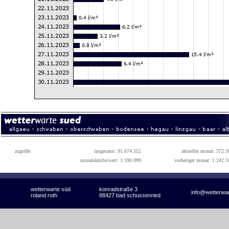
zugriffe:
insgesamt: 91.674.552
aktueller monat: 372.3
monatshöchstwert: 1.590.099
vorheriger monat: 1.242.1
wetterwarte süd
konradstraße 3
info@wetterwa
roland roth
88427 bad schussenried