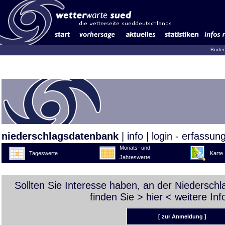
Boden
niederschlagsdatenbank
|
info
|
login - erfassun
Monats- und
Tageswerte
Karte
Jahreswerte
Sollten Sie Interesse haben, an der Niedersch
finden Sie >
hier
< weitere Inf
[ zur Anmeldung ]