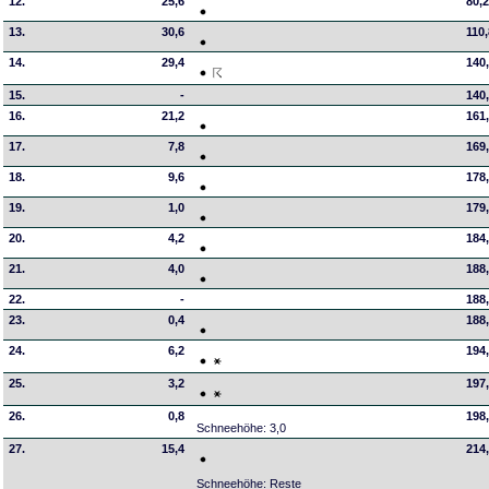
12.
25,6
80,
13.
30,6
110
14.
29,4
140
15.
-
140
16.
21,2
161
17.
7,8
169
18.
9,6
178
19.
1,0
179
20.
4,2
184
21.
4,0
188
22.
-
188
23.
0,4
188
24.
6,2
194
25.
3,2
197
26.
0,8
198
Schneehöhe: 3,0
27.
15,4
214
Schneehöhe: Reste