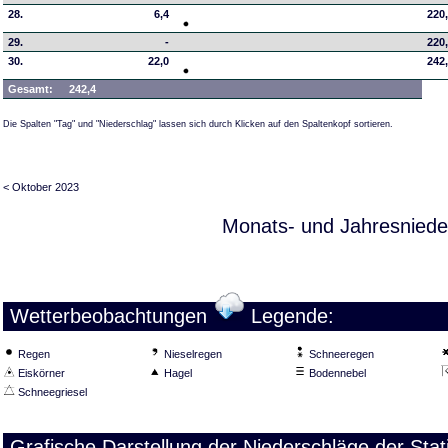
28.
6,4
220
29.
-
220
30.
22,0
242
Gesamt:
242,4
Die Spalten "Tag" und "Niederschlag" lassen sich durch Klicken auf den Spaltenkopf sortieren.
< Oktober 2023
Monats- und Jahresniede
Wetterbeobachtungen
Legende:
Regen
Nieselregen
Schneeregen
Eiskörner
Hagel
Bodennebel
Schneegriesel
Grafische Darstellung der Niederschläge der St