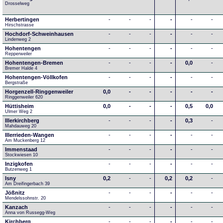
Drosselweg
Herbertingen
-
-
-
-
-
-
Hirschstrasse
Hochdorf-Schweinhausen
-
-
-
-
-
-
Lindenweg 2
Hohentengen
-
-
-
-
-
-
Repperweiler
Hohentengen-Bremen
-
-
-
-
0,0
-
Bremer Halde 4
Hohentengen-Völlkofen
-
-
-
-
-
-
Bergstraße
Horgenzell-Ringgenweiler
0,0
-
-
-
-
-
Ringgenweiler 620
Hüttisheim
0,0
-
-
-
0,5
0,0
Ulmer Weg 2
Illerkirchberg
-
-
-
-
0,3
-
Mahdauweg 20
Illerrieden-Wangen
-
-
-
-
-
-
Am Muckenberg 12
Immenstaad
-
-
-
-
-
-
Stockwiesen 10
Inzigkofen
-
-
-
-
-
-
Butzenweg 1
Isny
0,2
-
-
0,2
0,2
-
Am Dreifingerbach 39
Jößnitz
-
-
-
-
-
-
Mendelssohnstr. 20
Kanzach
-
-
-
-
-
-
Anna von Russegg-Weg
Kirchberg
-
-
-
-
-
-