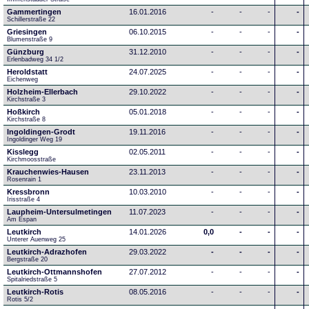
Gammertingen
16.01.2016
-
-
-
-
Schillerstraße 22
Griesingen
06.10.2015
-
-
-
-
Blumenstraße 9
Günzburg
31.12.2010
-
-
-
-
Erlenbadweg 34 1/2
Heroldstatt
24.07.2025
-
-
-
-
Eichenweg 
Holzheim-Ellerbach
29.10.2022
-
-
-
-
Kirchstraße 3
Hoßkirch
05.01.2018
-
-
-
-
Kirchstraße 8
Ingoldingen-Grodt
19.11.2016
-
-
-
-
Ingoldinger Weg 19
Kisslegg
02.05.2011
-
-
-
-
Kirchmoosstraße
Krauchenwies-Hausen
23.11.2013
-
-
-
-
Rosenrain 1
Kressbronn
10.03.2010
-
-
-
-
Irisstraße 4
Laupheim-Untersulmetingen
11.07.2023
-
-
-
-
Am Espan
Leutkirch
14.01.2026
0,0
-
-
-
Unterer Auenweg 25
Leutkirch-Adrazhofen
29.03.2022
-
-
-
-
Bergstraße 20
Leutkirch-Ottmannshofen
27.07.2012
-
-
-
-
Spitalriedstraße 5
Leutkirch-Rotis
08.05.2016
-
-
-
-
Rotis 5/2