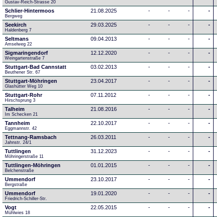
Gustav-Reich-Strasse 20
Schlier-Hintermoos
21.08.2025
-
-
-
-
Bergweg
Seekirch
29.03.2025
-
-
-
-
Haldenberg 7
Seltmans
09.04.2013
-
-
-
-
Amselweg 22
Sigmaringendorf
12.12.2020
-
-
-
-
Weingartenstraße 7
Stuttgart-Bad Cannstatt
03.02.2013
-
-
-
-
Beuthener Str. 67
Stuttgart-Möhringen
23.04.2017
-
-
-
-
Glashütter Weg 10
Stuttgart-Rohr
07.11.2012
-
-
-
-
Hirschsprung 3
Talheim
21.08.2016
-
-
-
-
Im Schecken 21
Tannheim
22.10.2017
-
-
-
-
Eggmannstr. 42     
Tettnang-Ramsbach
26.03.2011
-
-
-
-
Jahnstr. 24/1
Tuttlingen
31.12.2023
-
-
-
-
Möhringerstraße 11
Tuttlingen-Möhringen
01.01.2015
-
-
-
-
Belchenstraße
Ummendorf
23.10.2017
-
-
-
-
Bergstraße
Ummendorf
19.01.2020
-
-
-
-
Friedrich-Schiller-Str.
Vogt
22.05.2015
-
-
-
-
Mühlwies 18