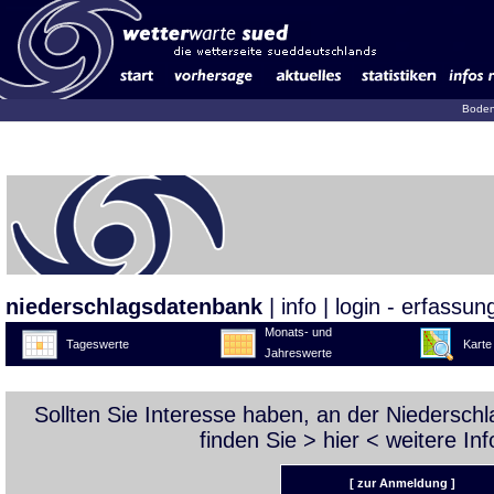
Boden
niederschlagsdatenbank
|
info
|
login - erfassun
Monats- und
Tageswerte
Karte
Jahreswerte
Sollten Sie Interesse haben, an der Niedersc
finden Sie >
hier
< weitere Inf
[ zur Anmeldung ]