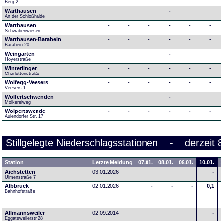
Berg 2
Warthausen
-
-
-
-
-
-
An der Schloßhalde 
Warthausen
-
-
-
-
-
-
Schwabenwiesen 
Warthausen-Barabein
-
-
-
-
-
-
Barabein 20
Weingarten
-
-
-
-
-
-
Hoyerstraße
Winterlingen
-
-
-
-
-
-
Charlottenstraße
Wolfegg-Veesers
-
-
-
-
-
-
Veesers 1
Wolfertschwenden
-
-
-
-
-
-
Molkereiweg
Wolpertswende
-
-
-
-
-
-
Aulendorfer Str. 17
Stillgelegte Niederschlagsstationen - derzeit 
Station
Letzte Meldung
07.01.
08.01.
09.01.
10.01.
Aichstetten
03.01.2026
-
-
-
-
Ulmenstraße 7
Albbruck
02.01.2026
-
-
-
0,1
Bahnhofstraße
Allmannsweiler
02.09.2014
-
-
-
-
Eggatsweilerstr.28