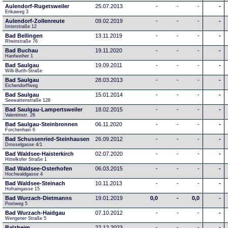
Aulendorf-Rugetsweiler
25.07.2013
-
-
-
-
Erikaweg 3
Aulendorf-Zollenreute
09.02.2019
-
-
-
-
Imterstraße 12
Bad Bellingen
13.11.2019
-
-
-
-
Rheinstraße 76
Bad Buchau
19.11.2020
-
-
-
-
Hanfweiher 1
Bad Saulgau
19.09.2011
-
-
-
-
Willi-Burth-Straße
Bad Saulgau
28.03.2013
-
-
-
-
Eichendorffweg
Bad Saulgau
15.01.2014
-
-
-
-
Seewattenstraße 128
Bad Saulgau-Lampertsweiler
18.02.2015
-
-
-
-
Valentinstr. 26
Bad Saulgau-Steinbronnen
06.11.2020
-
-
-
-
Forchenhain 6
Bad Schussenried-Steinhausen
26.09.2012
-
-
-
-
Drosselgasse 4/1
Bad Waldsee-Haisterkirch
02.07.2020
-
-
-
-
Hittelkofer Straße 1
Bad Waldsee-Osterhofen
06.03.2015
-
-
-
-
Hochwaldgasse 4
Bad Waldsee-Steinach
10.11.2013
-
-
-
-
Hofraingasse 15
Bad Wurzach-Dietmanns
19.01.2019
0,0
-
0,0
-
Postweg 5
Bad Wurzach-Haidgau
07.10.2012
-
-
-
-
Wengener Straße 5
Balzheim
22.12.2023
-
-
-
-