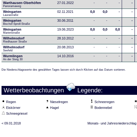
Warthausen-Oberhöfen
27.01.2022
-
-
-
-
Panoramaweg 
Weingarten
02.11.2021
0,0
0,0
-
-
Laurastraße
Weingarten
30.06.2011
-
-
-
-
Bischof-Sproll-Straße
Weingarten
19.06.2023
0,0
0,0
0,0
-
Marienstraße
Wilhelmsdorf
28.10.2012
-
-
-
-
Riedhauser Straße 
Wilhelmsdorf
20.08.2013
-
-
-
-
Seefeld
Wurmlingen
14.10.2016
-
-
-
-
An der Steig 30
Die Niederschlagswerte des gewählten Tages lassen sich durch Klicken auf das Datum sortieren.
Wetterbeobachtungen
Legende:
Regen
Nieselregen
Schneeregen
Eiskörner
Hagel
Bodennebel
Schneegriesel
< 09.01.2018
Monats- und Jahresniederschlag