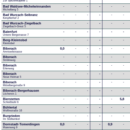
Zur Spitzenkapelle 1
Bad Waldsee-Michelwinnanden
-
-
-
-
-
-
Michelberg 5
Bad Wurzach-Seibranz
-
-
-
-
-
-
Kimpflerhof 2 
Bad Wurzach-Ziegelbach
-
-
-
-
-
-
Ziegelbach-Greut 5
Baienfurt
-
-
-
-
-
-
Untere Bergstrasse 7
Berg-Kleintobel
-
-
-
-
-
-
Kleintobel
Biberach
0,0
-
-
-
-
-
Amriswilstrasse
Biberach
-
-
-
-
-
-
Strölinweg
Biberach
-
-
-
-
-
-
Erlenweg
Biberach
-
-
-
-
-
-
Neue Heimat 5
Biberach
-
-
-
-
-
-
Mittelbergstraße 9
Biberach-Bergerhausen
-
-
-
-
-
-
Löcherstr.1
Bierstetten
-
-
-
-
-
5,8
Schloßbühl 6
Bühlertal
-
-
-
-
-
-
Wolfinstraße 16
Burgrieden
-
-
-
-
-
-
Im Stellwinkel
Dornstadt-Tomerdingen
0,0
-
-
-
0,9
-
Maienweg 9