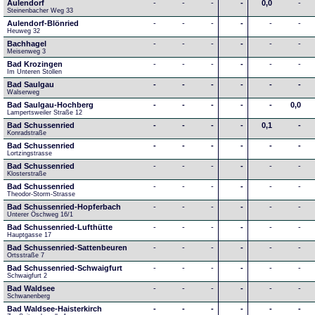
Aulendorf
-
-
-
-
0,0
-
Steinenbacher Weg 33
Aulendorf-Blönried
-
-
-
-
-
-
Heuweg 32
Bachhagel
-
-
-
-
-
-
Meisenweg 3
Bad Krozingen
-
-
-
-
-
-
Im Unteren Stollen
Bad Saulgau
-
-
-
-
-
-
Walserweg
Bad Saulgau-Hochberg
-
-
-
-
-
0,0
Lampertsweiler Straße 12
Bad Schussenried
-
-
-
-
0,1
-
Konradstraße
Bad Schussenried
-
-
-
-
-
-
Lortzingstrasse
Bad Schussenried
-
-
-
-
-
-
Klosterstraße
Bad Schussenried
-
-
-
-
-
-
Theodor-Storm-Strasse
Bad Schussenried-Hopferbach
-
-
-
-
-
-
Unterer Öschweg 16/1
Bad Schussenried-Lufthütte
-
-
-
-
-
-
Hauptgasse 17
Bad Schussenried-Sattenbeuren
-
-
-
-
-
-
Ortsstraße 7
Bad Schussenried-Schwaigfurt
-
-
-
-
-
-
Schwaigfurt 2
Bad Waldsee
-
-
-
-
-
-
Schwanenberg
Bad Waldsee-Haisterkirch
-
-
-
-
-
-