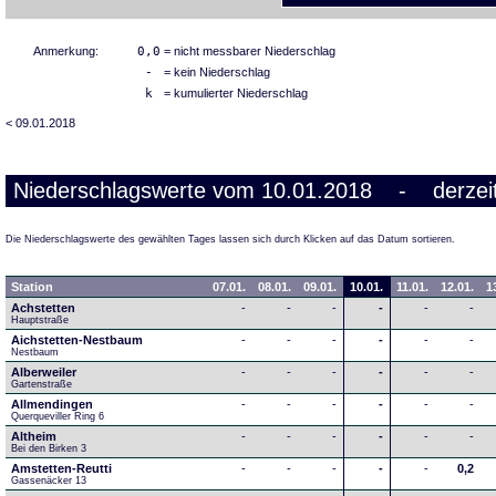
Anmerkung:
0,0
= nicht messbarer Niederschlag
-
= kein Niederschlag
k
= kumulierter Niederschlag
< 09.01.2018
Niederschlagswerte vom 10.01.2018 - derzeit
Die Niederschlagswerte des gewählten Tages lassen sich durch Klicken auf das Datum sortieren.
Station
07.01.
08.01.
09.01.
10.01.
11.01.
12.01.
1
Achstetten
-
-
-
-
-
-
Hauptstraße
Aichstetten-Nestbaum
-
-
-
-
-
-
Nestbaum
Alberweiler
-
-
-
-
-
-
Gartenstraße
Allmendingen
-
-
-
-
-
-
Querqueviller Ring 6
Altheim
-
-
-
-
-
-
Bei den Birken 3
Amstetten-Reutti
-
-
-
-
-
0,2
Gassenäcker 13