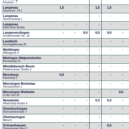
Rosenstr. 7
Langenau
1,5
-
-
1,5
1,5
-
Wasserstr. 54-1
Langenau
-
-
-
-
-
-
Narzissenweg 1
Langenau
-
-
-
-
-
-
Edith-Stein-Straße
Langenenslingen
-
-
0,0
0,0
0,0
-
Schattenweiler Str. 18
Leutkirch
-
-
-
-
-
-
Nachtigallenweg 28
Merklingen
-
-
-
-
-
-
Millergasse 9
Mietingen-Walpertshofen
-
-
-
-
-
-
Bussenweg 31
Mittelbiberach-Reute
-
-
-
-
-
-
Rindenmooser Straße 2
Moosburg
0,0
-
-
-
-
-
Käserweg 5
Münsingen-Bremelau
-
-
-
-
-
-
Teichackerhof 1
Münsingen-Rietheim
-
-
-
-
-
0,0
In der Lise 20
Neresheim
-
-
-
0,3
0,3
-
Alfred-Delp-Straße 8
Oberdischingen
-
-
-
-
-
-
Normannenstraße 7
Oberteuringen
-
-
-
-
-
-
Bibruck
Ochsenhausen
-
-
-
-
0,0
-
Ehrensberger Weg 5