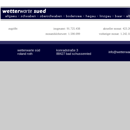
zugriffe:
insgesamt: 91.725.438
aktueller monat: 423.2
monatshöchstwert: 1.590.099
vorheriger monat: 1.242.1
wetterwarte süd
konradstraße 3
info@wetterwa
roland roth
88427 bad schussenried