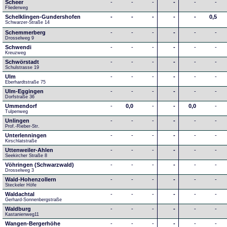
Scheer
-
-
-
-
-
-
Fliederweg
Schelklingen-Gundershofen
-
-
-
-
-
0,5
Schwarzer-Straße 14
Schemmerberg
-
-
-
-
-
-
Drosselweg 9
Schwendi
-
-
-
-
-
-
Kreuzweg
Schwörstadt
-
-
-
-
-
-
Schulstrasse 19
Ulm
-
-
-
-
-
-
Eberhardtstraße 75
Ulm-Eggingen
-
-
-
-
-
-
Dorfstraße 36
Ummendorf
-
0,0
-
-
0,0
-
Tulpenweg
Unlingen
-
-
-
-
-
-
Prof.-Rieber-Str.
Unterlenningen
-
-
-
-
-
-
Kirschlatstraße
Uttenweiler-Ahlen
-
-
-
-
-
-
Seekircher Straße 8
Vöhringen (Schwarzwald)
-
-
-
-
-
-
Drosselweg 3
Wald-Hohenzollern
-
-
-
-
-
-
Steckeler Höfe
Waldachtal
-
-
-
-
-
-
Gerhard-Sonnenbergstraße
Waldburg
-
-
-
-
-
-
Kastanienweg11
Wangen-Bergerhöhe
-
-
-
-
-
-