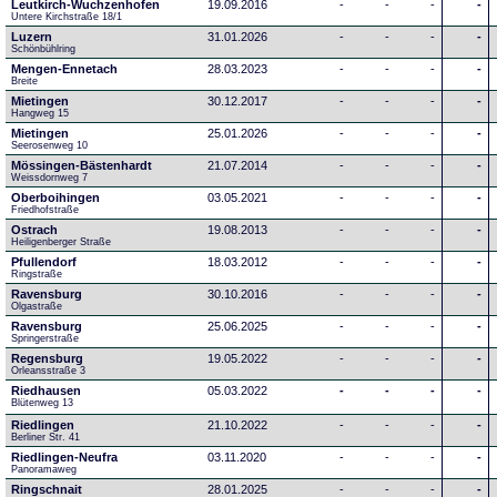
Leutkirch-Wuchzenhofen
19.09.2016
-
-
-
-
Untere Kirchstraße 18/1
Luzern
31.01.2026
-
-
-
-
Schönbühlring
Mengen-Ennetach
28.03.2023
-
-
-
-
Breite 
Mietingen
30.12.2017
-
-
-
-
Hangweg 15
Mietingen
25.01.2026
-
-
-
-
Seerosenweg 10
Mössingen-Bästenhardt
21.07.2014
-
-
-
-
Weissdornweg 7
Oberboihingen
03.05.2021
-
-
-
-
Friedhofstraße
Ostrach
19.08.2013
-
-
-
-
Heiligenberger Straße
Pfullendorf
18.03.2012
-
-
-
-
Ringstraße 
Ravensburg
30.10.2016
-
-
-
-
Olgastraße
Ravensburg
25.06.2025
-
-
-
-
Springerstraße
Regensburg
19.05.2022
-
-
-
-
Orleansstraße 3
Riedhausen
05.03.2022
-
-
-
-
Blütenweg 13
Riedlingen
21.10.2022
-
-
-
-
Berliner Str. 41
Riedlingen-Neufra
03.11.2020
-
-
-
-
Panoramaweg
Ringschnait
28.01.2025
-
-
-
-