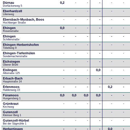
Dürnau
0,2
-
-
-
-
-
Dorfäckerweg 5
Eberhardzell
-
-
-
-
-
-
Lilienweg
Ebersbach-Musbach, Boos
-
-
-
-
-
-
Hochberger Straße
Ehingen
0,0
-
-
-
-
-
Rosenstraße
Ehingen
-
-
-
-
-
-
Schillerstraße
Ehingen-Herbertshofen
-
-
-
-
-
-
Tobelweg 9
Ehingen-Tiefenhülen
-
-
-
-
-
-
Sondernacherstraße
Eichstegen
-
-
-
-
-
-
Oberer Brühl
Eislingen
-
-
-
0,0
-
-
Albstraße 125
Erbach-Bach
-
-
-
-
-
-
Hauptstraße 24
Erlenmoos
-
-
-
-
0,2
-
Haldenweg 15
Füramoos
0,0
0,0
0,0
0,0
-
-
Hungersberg 1
Grünkraut
-
-
-
-
-
-
Kirchweg
Gutenzell
-
-
-
-
-
-
Kleinser Berg 1
Gutenzell-Hürbel
-
-
-
-
-
-
Bei der Sägmühle 1
Herbertingen
-
-
-
-
0,0
-