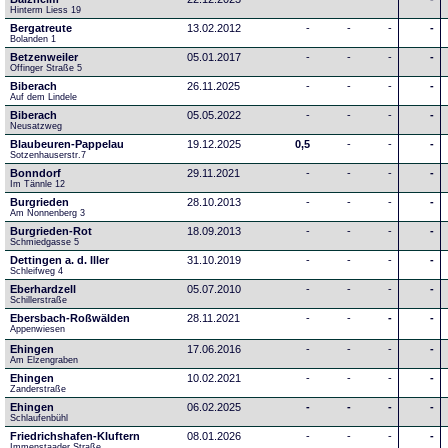
Hinterm Liess 19
Bergatreute
13.02.2012
-
-
-
-
Bolanden 1
Betzenweiler
05.01.2017
-
-
-
-
Offinger Straße 5
Biberach
26.11.2025
-
-
-
-
Auf dem Lindele
Biberach
05.05.2022
-
-
-
-
Neusatzweg 
Blaubeuren-Pappelau
19.12.2025
0,5
-
-
-
Sotzenhauserstr.7
Bonndorf
29.11.2021
-
-
-
-
Im Tännle 12
Burgrieden
28.10.2013
-
-
-
-
Am Nonnenberg 3
Burgrieden-Rot
18.09.2013
-
-
-
-
Schmiedgasse 5
Dettingen a. d. Iller
31.10.2019
-
-
-
-
Schleifweg 4
Eberhardzell
05.07.2010
-
-
-
-
Schillerstraße
Ebersbach-Roßwälden
28.11.2021
-
-
-
-
Appenwiesen
Ehingen
17.06.2016
-
-
-
-
Am Elzengraben
Ehingen
10.02.2021
-
-
-
-
Zanderstraße
Ehingen
06.02.2025
-
-
-
-
Schlaufenbühl
Friedrichshafen-Kluftern
08.01.2026
-
-
-
-
Immenstaader Straße