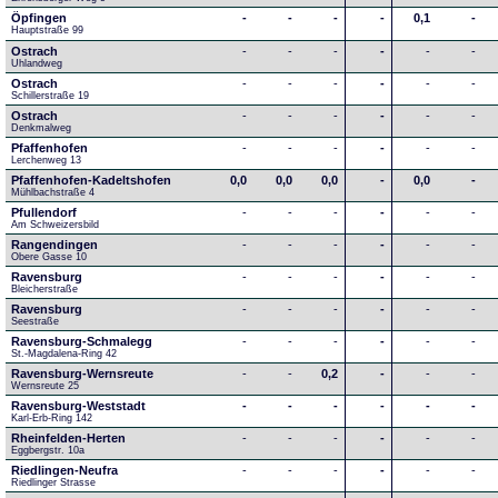
Öpfingen
-
-
-
-
0,1
-
Hauptstraße 99
Ostrach
-
-
-
-
-
-
Uhlandweg
Ostrach
-
-
-
-
-
-
Schillerstraße 19
Ostrach
-
-
-
-
-
-
Denkmalweg 
Pfaffenhofen
-
-
-
-
-
-
Lerchenweg 13
Pfaffenhofen-Kadeltshofen
0,0
0,0
0,0
-
0,0
-
Mühlbachstraße 4
Pfullendorf
-
-
-
-
-
-
Am Schweizersbild 
Rangendingen
-
-
-
-
-
-
Obere Gasse 10
Ravensburg
-
-
-
-
-
-
Bleicherstraße
Ravensburg
-
-
-
-
-
-
Seestraße 
Ravensburg-Schmalegg
-
-
-
-
-
-
St.-Magdalena-Ring 42
Ravensburg-Wernsreute
-
-
0,2
-
-
-
Wernsreute 25
Ravensburg-Weststadt
-
-
-
-
-
-
Karl-Erb-Ring 142
Rheinfelden-Herten
-
-
-
-
-
-
Eggbergstr. 10a
Riedlingen-Neufra
-
-
-
-
-
-
Riedlinger Strasse