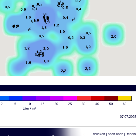
Liter / m²
07.07.2025
drucken
|
nach oben
|
feedb