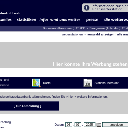
Bodensee (Kressbronn): 25,0°C
- Steegersee (Aulendorf): 26,
wetterstationen -
auswahl anzeigen
|
alle an
s- und
Karte
Stationsübersicht
swerte
iederschlagsdatenbank teilzunehmen, finden Sie >
hier
< weitere Informationen.
[ zur Anmeldung ]
erschlag
Datum:
.
.
lag