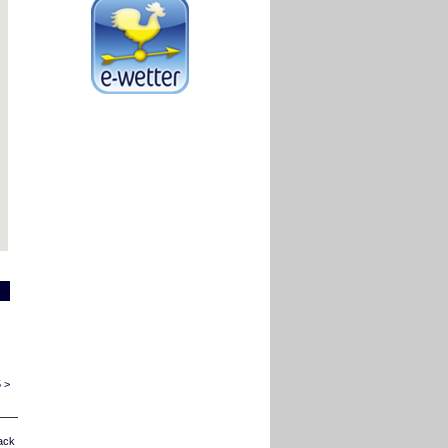
 >
ack