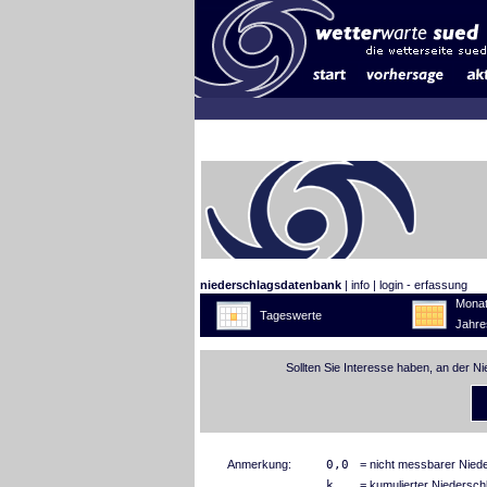
niederschlagsdatenbank
|
info
|
login - erfassung
Monat
Tageswerte
Jahre
Sollten Sie Interesse haben, an der N
Anmerkung:
0,0
= nicht messbarer Nied
k
= kumulierter Niedersch