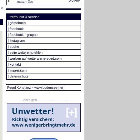
1.
0,0 l/m²
Oberer Brühl
 >
treffpunkt & service
|
gästebuch
|
facebook
|
facebook - gruppe
|
instagram
|
suche
|
seite weiterempfehlen
|
werben auf wetterwarte-sued.com
|
kontakt
|
impressum
|
datenschutz
Pegel Konstanz
- www.bodensee.net
--- Anzeigen --------------------------------