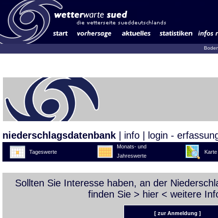
Boden
niederschlagsdatenbank
|
info
|
login - erfassun
Monats- und
Tageswerte
Karte
Jahreswerte
Sollten Sie Interesse haben, an der Niedersc
finden Sie >
hier
< weitere Inf
[ zur Anmeldung ]