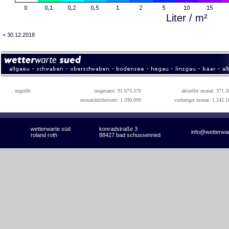
Liter / m²
< 30.12.2018
zugriffe:
insgesamt: 91.673.370
aktueller monat: 371.2
monatshöchstwert: 1.590.099
vorheriger monat: 1.242.1
wetterwarte süd
konradstraße 3
info@wetterwa
roland roth
88427 bad schussenried