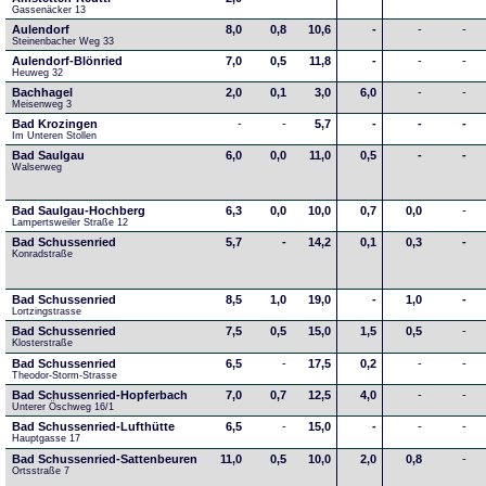
Gassenäcker 13
Aulendorf
8,0
0,8
10,6
-
-
-
Steinenbacher Weg 33
Aulendorf-Blönried
7,0
0,5
11,8
-
-
-
Heuweg 32
Bachhagel
2,0
0,1
3,0
6,0
-
-
Meisenweg 3
Bad Krozingen
-
-
5,7
-
-
-
Im Unteren Stollen
Bad Saulgau
6,0
0,0
11,0
0,5
-
-
Walserweg
Bad Saulgau-Hochberg
6,3
0,0
10,0
0,7
0,0
-
Lampertsweiler Straße 12
Bad Schussenried
5,7
-
14,2
0,1
0,3
-
Konradstraße
Bad Schussenried
8,5
1,0
19,0
-
1,0
-
Lortzingstrasse
Bad Schussenried
7,5
0,5
15,0
1,5
0,5
-
Klosterstraße
Bad Schussenried
6,5
-
17,5
0,2
-
-
Theodor-Storm-Strasse
Bad Schussenried-Hopferbach
7,0
0,7
12,5
4,0
-
-
Unterer Öschweg 16/1
Bad Schussenried-Lufthütte
6,5
-
15,0
-
-
-
Hauptgasse 17
Bad Schussenried-Sattenbeuren
11,0
0,5
10,0
2,0
0,8
-
Ortsstraße 7