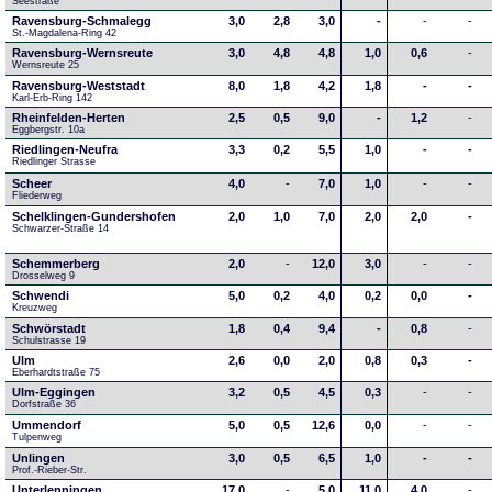
Seestraße 
Ravensburg-Schmalegg
3,0
2,8
3,0
-
-
-
St.-Magdalena-Ring 42
Ravensburg-Wernsreute
3,0
4,8
4,8
1,0
0,6
-
Wernsreute 25
Ravensburg-Weststadt
8,0
1,8
4,2
1,8
-
-
Karl-Erb-Ring 142
Rheinfelden-Herten
2,5
0,5
9,0
-
1,2
-
Eggbergstr. 10a
Riedlingen-Neufra
3,3
0,2
5,5
1,0
-
-
Riedlinger Strasse
Scheer
4,0
-
7,0
1,0
-
-
Fliederweg
Schelklingen-Gundershofen
2,0
1,0
7,0
2,0
2,0
-
Schwarzer-Straße 14
Schemmerberg
2,0
-
12,0
3,0
-
-
Drosselweg 9
Schwendi
5,0
0,2
4,0
0,2
0,0
-
Kreuzweg
Schwörstadt
1,8
0,4
9,4
-
0,8
-
Schulstrasse 19
Ulm
2,6
0,0
2,0
0,8
0,3
-
Eberhardtstraße 75
Ulm-Eggingen
3,2
0,5
4,5
0,3
-
-
Dorfstraße 36
Ummendorf
5,0
0,5
12,6
0,0
-
-
Tulpenweg
Unlingen
3,0
0,5
6,5
1,0
-
-
Prof.-Rieber-Str.
Unterlenningen
17,0
-
5,0
11,0
4,0
-