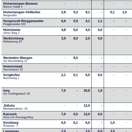
Hohentengen-Bremen
-
-
-
-
-
-
Bremer Halde 4
Hohentengen-Völlkofen
2,8
0,2
9,1
-
0,1
1,0
Bergstraße
Horgenzell-Ringgenweiler
6,9
0,9
4,1
1,1
-
-
Ringgenweiler 620
Hüttisheim
4,8
0,0
4,0
0,0
-
-
Ulmer Weg 2
Illerkirchberg
3,9
0,0
2,0
0,0
-
-
Mahdauweg 20
Illerrieden-Wangen
-
8,0
-
-
-
-
Am Muckenberg 12
Immenstaad
-
-
-
-
-
-
Stockwiesen 10
Inzigkofen
2,1
0,1
6,5
0,5
-
-
Butzenweg 1
Isny
7,0
-
20,8
1,6
-
-
Am Dreifingerbach 39
Jößnitz
-
-
12,0
-
-
-
Mendelssohnstr. 20
Kanzach
7,0
0,5
12,0
0,5
-
-
Anna von Russegg-Weg
Kirchberg
6,5
0,1
6,0
-
1,0
-
Rosenstr. 7
Langenau
2,0
-
3,5
0,0
3,0
-