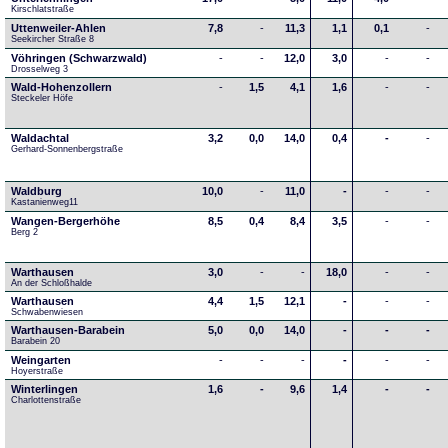
Kirschlatstraße
Uttenweiler-Ahlen
7,8
-
11,3
1,1
0,1
-
Seekircher Straße 8
Vöhringen (Schwarzwald)
-
-
12,0
3,0
-
-
Drosselweg 3
Wald-Hohenzollern
-
1,5
4,1
1,6
-
-
Steckeler Höfe
Waldachtal
3,2
0,0
14,0
0,4
-
-
Gerhard-Sonnenbergstraße
Waldburg
10,0
-
11,0
-
-
-
Kastanienweg11
Wangen-Bergerhöhe
8,5
0,4
8,4
3,5
-
-
Berg 2
Warthausen
3,0
-
-
18,0
-
-
An der Schloßhalde 
Warthausen
4,4
1,5
12,1
-
-
-
Schwabenwiesen 
Warthausen-Barabein
5,0
0,0
14,0
-
-
-
Barabein 20
Weingarten
-
-
-
-
-
-
Hoyerstraße
Winterlingen
1,6
-
9,6
1,4
-
-
Charlottenstraße