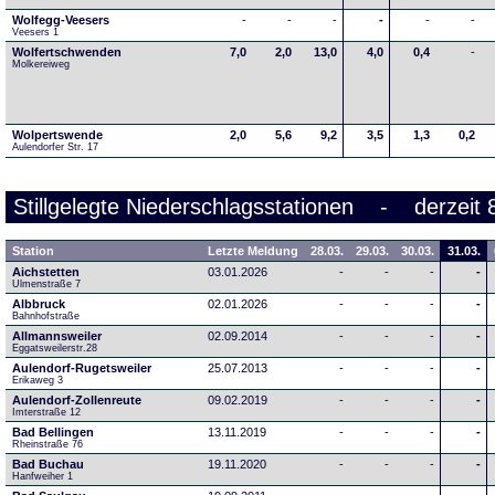
Wolfegg-Veesers
-
-
-
-
-
-
Veesers 1
Wolfertschwenden
7,0
2,0
13,0
4,0
0,4
-
Molkereiweg
Wolpertswende
2,0
5,6
9,2
3,5
1,3
0,2
Aulendorfer Str. 17
Stillgelegte Niederschlagsstationen - derzeit 
Station
Letzte Meldung
28.03.
29.03.
30.03.
31.03.
Aichstetten
03.01.2026
-
-
-
-
Ulmenstraße 7
Albbruck
02.01.2026
-
-
-
-
Bahnhofstraße
Allmannsweiler
02.09.2014
-
-
-
-
Eggatsweilerstr.28
Aulendorf-Rugetsweiler
25.07.2013
-
-
-
-
Erikaweg 3
Aulendorf-Zollenreute
09.02.2019
-
-
-
-
Imterstraße 12
Bad Bellingen
13.11.2019
-
-
-
-
Rheinstraße 76
Bad Buchau
19.11.2020
-
-
-
-
Hanfweiher 1