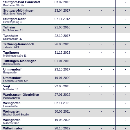
Stuttgart-Bad Cannstatt
03.02.2013
-
-
-
-
Beuthener Str. 67
Stuttgart-Möhringen
23.04.2017
-
-
-
-
Glashütter Weg 10
Stuttgart-Rohr
07.11.2012
-
-
-
-
Hirschsprung 3
Talheim
21.08.2016
-
-
-
-
Im Schecken 21
Tannheim
22.10.2017
-
-
-
-
Eggmannstr. 42     
Tettnang-Ramsbach
26.03.2011
-
-
-
-
Jahnstr. 24/1
Tuttlingen
31.12.2023
-
-
-
-
Möhringerstraße 11
Tuttlingen-Möhringen
01.01.2015
-
-
-
-
Belchenstraße
Ummendorf
23.10.2017
-
-
-
-
Bergstraße
Ummendorf
19.01.2020
-
-
-
-
Friedrich-Schiller-Str.
Vogt
22.05.2015
-
-
-
-
Mühlwies 18
Warthausen-Oberhöfen
27.01.2022
-
-
-
-
Panoramaweg 
Weingarten
02.11.2021
-
-
-
-
Laurastraße
Weingarten
30.06.2011
-
-
-
-
Bischof-Sproll-Straße
Weingarten
19.06.2023
-
-
-
-
Marienstraße
Wilhelmsdorf
28.10.2012
-
-
-
-