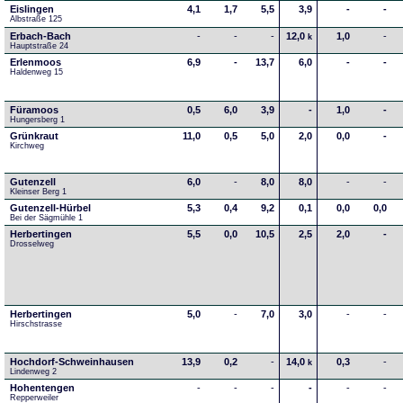
Eislingen
4,1
1,7
5,5
3,9
-
-
Albstraße 125
Erbach-Bach
-
-
-
12,0
1,0
-
k
Hauptstraße 24
Erlenmoos
6,9
-
13,7
6,0
-
-
Haldenweg 15
Füramoos
0,5
6,0
3,9
-
1,0
-
Hungersberg 1
Grünkraut
11,0
0,5
5,0
2,0
0,0
-
Kirchweg
Gutenzell
6,0
-
8,0
8,0
-
-
Kleinser Berg 1
Gutenzell-Hürbel
5,3
0,4
9,2
0,1
0,0
0,0
Bei der Sägmühle 1
Herbertingen
5,5
0,0
10,5
2,5
2,0
-
Drosselweg
Herbertingen
5,0
-
7,0
3,0
-
-
Hirschstrasse
Hochdorf-Schweinhausen
13,9
0,2
-
14,0
0,3
-
k
Lindenweg 2
Hohentengen
-
-
-
-
-
-
Repperweiler