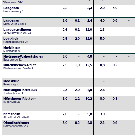
Wasserstr. 54-1
Langenau
2,2
-
2,3
2,0
4,0
-
Narzissenweg 1
Langenau
2,6
0,2
2,4
4,0
0,8
-
Edith-Stein-Straße
Langenenslingen
2,6
0,1
12,0
1,3
-
-
Schattenweiler Str. 18
Leutkirch
2,5
2,0
12,0
5,0
-
-
Nachtigallenweg 28
Merklingen
-
-
-
-
-
-
Millergasse 9
Mietingen-Walpertshofen
6,0
-
4,0
-
-
-
Bussenweg 31
Mittelbiberach-Reute
7,5
1,0
12,5
0,8
0,2
-
Rindenmooser Straße 2
Moosburg
-
-
-
-
-
-
Käserweg 5
Münsingen-Bremelau
0,3
2,0
4,9
2,6
-
-
Teichackerhof 1
Münsingen-Rietheim
3,0
1,2
10,2
8,0
0,8
-
In der Lise 20
Neresheim
2,0
-
5,8
3,0
-
-
Alfred-Delp-Straße 8
Oberdischingen
5,0
0,2
4,8
2,1
0,9
-
Normannenstraße 7