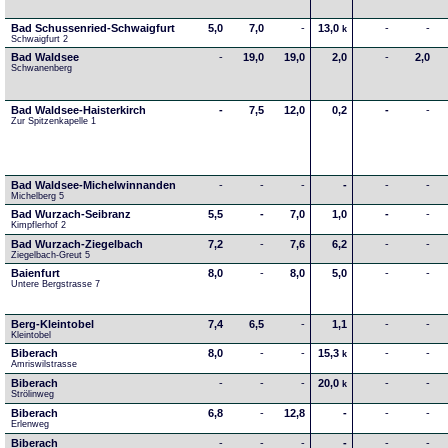
Bad Schussenried-Schwaigfurt
5,0
7,0
-
13,0
-
-
k
Schwaigfurt 2
Bad Waldsee
-
19,0
19,0
2,0
-
2,0
Schwanenberg
Bad Waldsee-Haisterkirch
-
7,5
12,0
0,2
-
-
Zur Spitzenkapelle 1
Bad Waldsee-Michelwinnanden
-
-
-
-
-
-
Michelberg 5
Bad Wurzach-Seibranz
5,5
-
7,0
1,0
-
-
Kimpflerhof 2 
Bad Wurzach-Ziegelbach
7,2
-
7,6
6,2
-
-
Ziegelbach-Greut 5
Baienfurt
8,0
-
8,0
5,0
-
-
Untere Bergstrasse 7
Berg-Kleintobel
7,4
6,5
-
1,1
-
-
Kleintobel
Biberach
8,0
-
-
15,3
-
-
k
Amriswilstrasse
Biberach
-
-
-
20,0
-
-
k
Strölinweg
Biberach
6,8
-
12,8
-
-
-
Erlenweg
Biberach
-
-
-
-
-
-