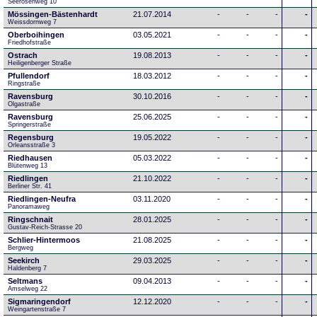
Seerosenweg 10
Mössingen-Bästenhardt
21.07.2014
-
-
-
-
Weissdornweg 7
Oberboihingen
03.05.2021
-
-
-
-
Friedhofstraße
Ostrach
19.08.2013
-
-
-
-
Heiligenberger Straße
Pfullendorf
18.03.2012
-
-
-
-
Ringstraße 
Ravensburg
30.10.2016
-
-
-
-
Olgastraße
Ravensburg
25.06.2025
-
-
-
-
Springerstraße
Regensburg
19.05.2022
-
-
-
-
Orleansstraße 3
Riedhausen
05.03.2022
-
-
-
-
Blütenweg 13
Riedlingen
21.10.2022
-
-
-
-
Berliner Str. 41
Riedlingen-Neufra
03.11.2020
-
-
-
-
Panoramaweg
Ringschnait
28.01.2025
-
-
-
-
Gustav-Reich-Strasse 20
Schlier-Hintermoos
21.08.2025
-
-
-
-
Bergweg
Seekirch
29.03.2025
-
-
-
-
Haldenberg 7
Seltmans
09.04.2013
-
-
-
-
Amselweg 22
Sigmaringendorf
12.12.2020
-
-
-
-
Weingartenstraße 7