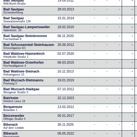
Bad Saulgau
19.09.2011
-
-
-
-
Willi-Burth-Straße
Bad Saulgau
28.03.2013
-
-
-
-
Eichendorffweg
Bad Saulgau
15.01.2014
-
-
-
-
Seewattenstraße 128
Bad Saulgau-Lampertsweiler
18.02.2015
-
-
-
-
Valentinstr. 26
Bad Saulgau-Steinbronnen
06.11.2020
-
-
-
-
Forchenhain 6
Bad Schussenried-Steinhausen
26.09.2012
-
-
-
-
Drosselgasse 4/1
Bad Waldsee-Haisterkirch
02.07.2020
-
-
-
-
Hittelkofer Straße 1
Bad Waldsee-Osterhofen
06.03.2015
-
-
-
-
Hochwaldgasse 4
Bad Waldsee-Steinach
10.11.2013
-
-
-
-
Hofraingasse 15
Bad Wurzach-Dietmanns
19.01.2019
-
-
-
-
Postweg 5
Bad Wurzach-Haidgau
07.10.2012
-
-
-
-
Wengener Straße 5
Balzheim
22.12.2023
-
-
-
-
Hinterm Liess 19
Bergatreute
13.02.2012
-
-
-
-
Bolanden 1
Betzenweiler
05.01.2017
-
-
-
-
Offinger Straße 5
Biberach
26.11.2025
-
-
-
-
Auf dem Lindele
Biberach
05.05.2022
-
-
-
-
Neusatzweg 