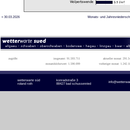
< 30.03.2026
Monats- und Jahresniedersch
zugriffe:
insgesamt: 91.593.711
aktueller monat: 291.5
monatshöchstwert: 1.590.099
vorheriger monat: 1.242.1
wetterwarte süd
konradstraße 3
info@wetterwa
roland roth
88427 bad schussenried