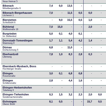
Neue Heimat 5
Biberach
7,4
0,0
13,5
-
-
-
Mittelbergstraße 9
Biberach-Bergerhausen
7,0
-
11,5
0,5
0,0
-
Löcherstr.1
Bierstetten
-
9,0
15,5
0,5
1,0
-
Schloßbühl 6
Bühlertal
7,0
15,0
-
-
2,0
-
Wolfinstraße 16
Burgrieden
5,0
0,1
4,0
0,1
-
-
Im Stellwinkel
Dornstadt-Tomerdingen
1,7
1,1
5,4
4,2
1,4
-
Maienweg 9
Dürnau
6,8
-
11,0
-
-
-
Dorfäckerweg 5
Eberhardzell
7,8
1,0
8,3
2,8
0,3
-
Lilienweg
Ebersbach-Musbach, Boos
-
-
-
-
-
-
Hochberger Straße
Ehingen
3,0
0,1
6,8
0,8
-
-
Rosenstraße
Ehingen
2,8
-
4,4
1,6
-
-
Schillerstraße
Ehingen-Herbertshofen
-
-
-
-
-
-
Tobelweg 9
Ehingen-Tiefenhülen
0,3
1,5
3,2
2,3
2,0
0,0
Sondernacherstraße
Eichstegen
8,1
0,5
-
-
15,7
0,5
Oberer Brühl