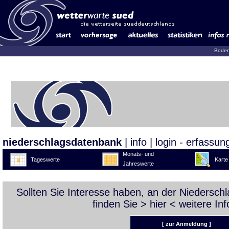
Boden
niederschlagsdatenbank
|
info
|
login - erfassun
Monats- und
Tageswerte
Karte
Jahreswerte
Sollten Sie Interesse haben, an der Niedersc
finden Sie >
hier
< weitere Inf
[ zur Anmeldung ]