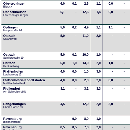
Oberteuringen
6,0
0,1
2,8
1,1
0,0
-
Bibruck
Ochsenhausen
5,1
-
12,5
1,4
0,0
-
Ehrensberger Weg 5
Öpfingen
5,0
0,2
4,9
1,1
1,1
-
Hauptstraße 99
Ostrach
5,0
-
11,0
2,0
-
-
Uhlandweg
Ostrach
5,0
0,2
10,0
1,0
-
-
Schillerstraße 19
Ostrach
6,0
1,0
14,0
2,0
1,0
-
Denkmalweg 
Pfaffenhofen
4,0
0,0
1,0
3,0
-
-
Lerchenweg 13
Pfaffenhofen-Kadeltshofen
4,0
0,0
2,0
2,0
0,0
-
Mühlbachstraße 4
Pfullendorf
3,1
-
3,1
3,3
-
-
Am Schweizersbild 
Rangendingen
4,5
-
12,0
2,0
3,0
-
Obere Gasse 10
Ravensburg
-
9,0
8,0
1,0
-
-
Bleicherstraße
Ravensburg
8,5
0,5
7,0
2,0
-
-