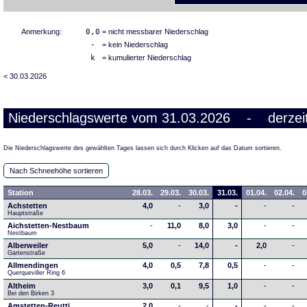
Anmerkung:
0,0
= nicht messbarer Niederschlag
-
= kein Niederschlag
k
= kumulierter Niederschlag
< 30.03.2026
Niederschlagswerte vom 31.03.2026 - derzeit
Die Niederschlagswerte des gewählten Tages lassen sich durch Klicken auf das Datum sortieren.
Nach Schneehöhe sortieren
Station
28.03.
29.03.
30.03.
31.03.
01.04.
02.04.
0
Achstetten
4,0
-
3,0
-
-
-
Hauptstraße
Aichstetten-Nestbaum
-
11,0
8,0
3,0
-
-
Nestbaum
Alberweiler
5,0
-
14,0
-
2,0
-
Gartenstraße
Allmendingen
4,0
0,5
7,8
0,5
-
-
Querqueviller Ring 6
Altheim
3,0
0,1
9,5
1,0
-
-
Bei den Birken 3
Amstetten-Reutti
2,0
-
-
-
-
-