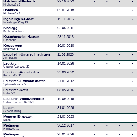
Holzheim-Ellerbach
29.10.2022
-
-
-
-
Kirchstraße 3
Hoßkirch
05.01.2018
-
-
-
-
Kirchstraße 8
Ingoldingen-Grodt
19.11.2016
-
-
-
-
Ingoldinger Weg 19
Kisslegg
02.05.2011
-
-
-
-
Kirchmoosstraße
Krauchenwies-Hausen
23.11.2013
-
-
-
-
Rosenrain 1
Kressbronn
10.03.2010
-
-
-
-
Irisstraße 4
Laupheim-Untersulmetingen
11.07.2023
-
-
-
-
Am Espan
Leutkirch
14.01.2026
-
-
-
-
Unterer Auenweg 25
Leutkirch-Adrazhofen
29.03.2022
-
-
-
-
Bergstraße 20
Leutkirch-Ottmannshofen
27.07.2012
-
-
-
-
Spitalriedstraße 5
Leutkirch-Rotis
08.05.2016
-
-
-
-
Rotis 5/2
Leutkirch-Wuchzenhofen
19.09.2016
-
-
-
-
Untere Kirchstraße 18/1
Luzern
31.01.2026
-
-
-
-
Schönbühlring
Mengen-Ennetach
28.03.2023
-
-
-
-
Breite 
Mietingen
30.12.2017
-
-
-
-
Hangweg 15
Mietingen
25.01.2026
-
-
-
-