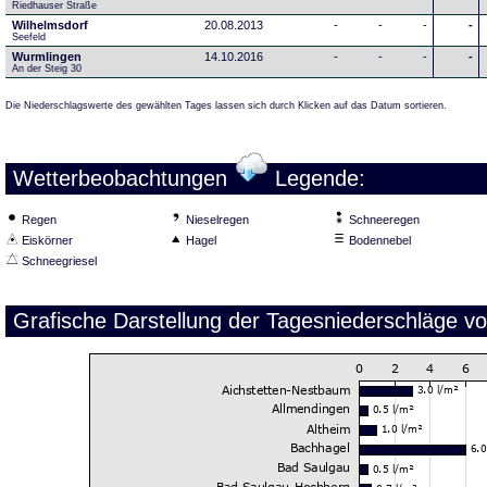
Riedhauser Straße 
Wilhelmsdorf
20.08.2013
-
-
-
-
Seefeld
Wurmlingen
14.10.2016
-
-
-
-
An der Steig 30
Die Niederschlagswerte des gewählten Tages lassen sich durch Klicken auf das Datum sortieren.
Wetterbeobachtungen
Legende:
Regen
Nieselregen
Schneeregen
Eiskörner
Hagel
Bodennebel
Schneegriesel
Grafische Darstellung der Tagesniederschläge v