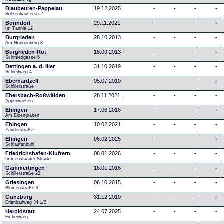
Blaubeuren-Pappelau
19.12.2025
-
-
-
-
Sotzenhauserstr.7
Bonndorf
29.11.2021
-
-
-
-
Im Tännle 12
Burgrieden
28.10.2013
-
-
-
-
Am Nonnenberg 3
Burgrieden-Rot
18.09.2013
-
-
-
-
Schmiedgasse 5
Dettingen a. d. Iller
31.10.2019
-
-
-
-
Schleifweg 4
Eberhardzell
05.07.2010
-
-
-
-
Schillerstraße
Ebersbach-Roßwälden
28.11.2021
-
-
-
-
Appenwiesen
Ehingen
17.06.2016
-
-
-
-
Am Elzengraben
Ehingen
10.02.2021
-
-
-
-
Zanderstraße
Ehingen
06.02.2025
-
-
-
-
Schlaufenbühl
Friedrichshafen-Kluftern
08.01.2026
-
-
-
-
Immenstaader Straße
Gammertingen
16.01.2016
-
-
-
-
Schillerstraße 22
Griesingen
06.10.2015
-
-
-
-
Blumenstraße 9
Günzburg
31.12.2010
-
-
-
-
Erlenbadweg 34 1/2
Heroldstatt
24.07.2025
-
-
-
-
Eichenweg 